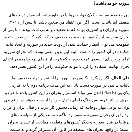
سوریه خواهد داشت؟
من معتقدم سیاست کلان دولت بریتانیا در خاورمیانه، استقرار دولت های
ضعیف اما باثبات است. اگر این اعتقاد من صحیح باشد، تا پیش از ۲۰۱۱،
سوریه و ایران دو کشوری بودند که نه ضعیف و نه بی ثبات بودند. اما پس از
بحران سوریه، این کشور نیز به سمت ضعف حرکت کرد که در صورت تغییر
حکومت می توان انتظار حمایت لندن از دولت جدید در سوریه و ایجاد ثبات
شکننده در آن کشور را داشت. البته این بدین معنی نیست که بحران سوریه
تماما پروژه ای از سوی غرب بوده، بلکه غرب از فضای بوجودآمده در ابتدای
بحران نهایت استفاده را کرد تا بتواند حکومت را در این کشور تغییر دهد.
علی الحال، اگر رویکرد انگلیس در سوریه را استقرار دولت ضعیف اما
باثبات بدانیم، در صورت دست یابی به این هدف برنامه دوم یا به عبارتی
پلان بی (
Plan B
) لندن می تواند استمرار بحران در این کشور باشد تا هر دو
طرف در اثر فرسایش جنگ داخلی، توان خود را از دست دهند. در واقع می
توان به نوعی مهار دوجانبه که زمانی دستور کار غرب در قبال ایران و عراق
بود را برای بحران سوریه متصور بود. ناگفته نماند، یکی از سیاست های
بریتانیا در قبال سوریه و دیگر کشورهای منطقه، ممانعت از تسری بحران
است؛ در واقع، بحران های منطقه در کانون آن متمرکز گردد و به سمت