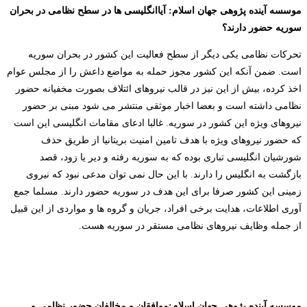
موسسه آینده پژوهی جهان اسلام
:
آیاانگلیسی ها در سطح نظامی در بحران
سوریه حضور دارند؟
تحرکات نظامی یکی دیگر از سطح فعالیت این کشور در بحران سوریه
است. ضمن آنکه این کشور مجوز حمله به مواضع داعش را از مجلس عوام
اخذ کرده، بیش از این نیز در قالب نیروهای ائتلاف بصورت مخفیانه حضور
نظامی داشته است و بعضا اخبار موثقی منتشر می شود مبنی بر حضور
نیروهای ویژه این کشور در سوریه. غالبا ادعای مقامات انگلیسی این است
که حضور نیروهای ویژه با هدف تامین امنیت بریتانیا از طریق حذف
شورشیان انگلیسی تباری بوده که به سوریه رفته و دیر یا زود، قصد
بازگشت به انگلیس را دارند. با این حال نمی توان مدعی نبود که نیروی
زمینی این کشور صرفا برای این هدف در سوریه حضور دارند. مسلما جمع
آوری اطلاعات، هدایت برخی افراد، جریان و گروه ها و مواردی از این قبیل
از جمله وظایف نیروهای نظامی مستقر در سوریه هست.
موسسه آینده پژوهی جهان اسلام
:
موافقان و مخالفان حضور نظامی و