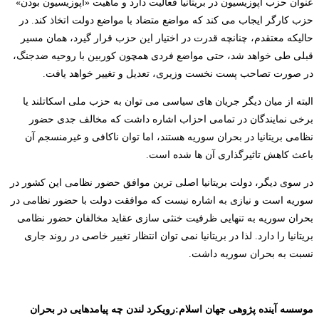
عنوان حزب اپوزیسیون در بریتانیا فعالیت دارد و ماهیت «اپوزیسیون بودن»
حزب کارگر ایجاب می کند که مواضع متضاد با مواضع دولت اتخاذ کند. در
حالیکه معتقدم، چنانچه قدرت در اختیار این حزب قرار گیرد، همان مسیر
قبلی طی خواهد شد، حتی مواضع فردی همچون کوربین با روحیه ضدجنگ،
در صورت تصاحب پست نخست وزیری، تعدیل و تغییر خواهد یافت.
البته از میان دیگر جریان های سیاسی می توان به حزب ملی اسکاتلند یا
برخی نمایندگان در تمامی احزاب اشاره داشت که مخالف جدی حضور
نظامی بریتانیا در بحران سوریه هستند، اما توان ناکافی و غیرمنسجم آن
باعث کاهش تاثیرگذاری آن ها شده است.
در سوی دیگر، دولت بریتانیا اصلی ترین موافق حضور نظامی این کشور در
سوریه است و نیازی به اشاره نیست که موافقت دولت با حضور نظامی در
بحران سوریه به تنهایی ظرفیت خنثی سازی عقاید مخالفان حضور نظامی
بریتانیا را دارد. لذا در بریتانیا نمی توان انتظار تغییر خاصی در روند جاری
نسبت به بحران سوریه داشت.
موسسه آینده پژوهی جهان اسلام
:
رویکرد لندن چه پیامدهایی در بحران