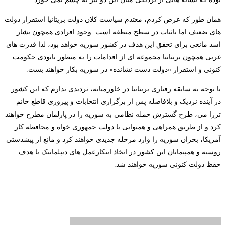
همان طور که عرض کردم، معتدم سیاست کلان دولت بریتانیا استقرار دولت
های ضعیف اما باثبات در سطح منطقه است. وجود افرادی همچون بشار
اسد مانعی برای تحقق این هدف در کشور سوریه خواهد بود، لذا قدرت های
غربی همچون بریتانیا مجموعه ای از اقدامات را به منظور نابودی حکومت
کنونی و استقرار «دولت دست نشانده» در سوریه بکار خواهند بست.
با توجه به سابقه رفتاری بریتانیا در خاورمیانه، تردیدی ندارم که این کشور
در آینده نزدیک و بلافاصله پس از برگزاری انتخابات و پیروزی قاطع خانم
ترزا می، طرح گسترش حمله نظامی به سوریه را در پارلمان مطرح خواهند
کرد و از طریق همراهی و همنوایی با دولت جمهوری خواه و محافظه کار
آمریکا، بحران سوریه را وارد مرحله جدیدی خواهند کرد و مانع از پیشدستی
روسیه و همپیمانان این کشور در اتخاذ ابتکارعمل های دیپلماتیک با هدف
حفظ دولت کنونی سوریه خواهند شد.