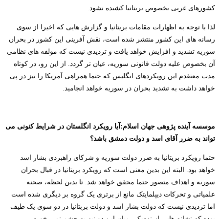
کشورهای غربی بخصوص بریتانیا کشیده نشود.
لذا با توجه به اظهارات مقامات بریتانیا و گزارش هایی که اخیرا از سوی
رسانه های این کشور منتشر شده است، نقش آفرینی این کشور در بحران
سوریه تشدید و افزایش خواهد یافت و تردیدی نیست که مولفه های نظامی
آن بخصوص علیه دولت قانونی سوریه، عیان تر گردد. از این رو، در کوتاه
مدت معتقدم این رویکردهای انگلیس که حتما همراهی آمریکا را نیز در پی
خواهد داشت به تشدید بحران در سوریه خواهد انجامید.
موسسه آینده پژوهی جهان اسلام
:
آیا رویکرد انگلستان در شرایط کنونی می
تواند به ضرر آقای اسد و دولت دمشق باشد؟
حتما رویکرد بریتانیا به ضرر دولت سوریه و شرکای راهبردی بشار اسد
خواهد بود. البته این بدین معنی است که رویکرد بریتانیا در قبال بحران
سوریه و اهداف متصور حتما محقق خواهد شد. تا بدین لحظه، صحنه
علمیاتی و تحرکات دیپلمایتک مانع از برتری یک گروه بر دیگری شده است
اما تردیدی نیست که دولت بشار اسد و دولت بربتانیا در دو سوی یک طیف
بوده که نشانه هایی از نزدیکی میان این دو نیز به چشم نمی خورد.