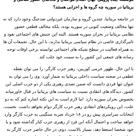
بریتانیا در سوریه چه گروه ها و احزابی هستند؟
در جامعه بریتانیا، چندین گروه و سازمان غیردولتی ضدجنگ وجود دارد که نه
تنها مخالف وضعیت کنونی در سوریه بوده، بلکه مخالف قطعی حضور
نظامی بریتانیا در بحران سوریه هستند. البته این جنبش های اجتماعی نفوذ و
تاثیرگذاری خاصی در نظام سیاسی بریتانیا ندارند، با این حال، تجمعات آن ها
به همراه فعالیت در سطح شبکه های اجتماعی توانسته برخی اوقات توجه
رسانه های جمعی این کشور را به سمت خود جلب کند.
با این حال، ظهور جرمی کوربین، رهبر حزب کارگر، را می توان نقطه
عطفی در صحنه سیاست داخلی بریتانیا به شمار آورد. وی را می توان به
عنوان تنها فردی دانست که ضمن تصدی رهبری یکی از دو حزب اصلی این
کشور، دیدگاه های انتقادی نسبت به سیاست های بریتانیا در قبال خاورمیانه
بخصوص بحران سوریه دارد. اما لازم است به این نکته اشاره کنم که به دو
علت، این رویکردهای انتقادی رهبر حزب کارگر دوام نخواهد داشت. نخست،
انتخابات سراسری پیش رو در ۱۸ خرداد ضربه سنگینی به حزب کارگر وارد
خواهد ساخت و احتمال آنکه این فرد از رهبری حزب کنار گذاشته شود و یا
خود شخصا استعفا دهد، بسیار بالاست. دوم، در حال حاضر حزب کارگر به