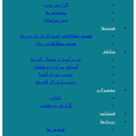
گزارش ویژه
مصاحبه ها
چندرسانه‌ای
هسته‌ها
هستهٔ مطالعات استراتژیک کریدورها
هسته مطالعات زنان
مناطق
غرب آسیا و شمال آفریقا
آسیای مرکزی و قفقاز
جنوب شرق آسیا
جنوب و مرکز آفریقا
محصولات
کتاب
گزارش پژوهشی
فصلنامه
رویدادها
همایش‌ها