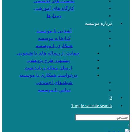
نشست های تخصصی
کارگاه های آموزشی
وبینارها
درباره موسسه
آشنایی با موسسه
کتابخانه موسسه
همکاری با موسسه
حمایت از رساله های دانشجویی
پیشنهاد طرح پژوهشی
ارسال مقاله و یادداشت
درخواست همکاری با موسسه
شبکه‌های اجتماعی
تماس با موسسه
0
Toggle website search
0