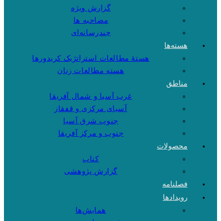
گزارش ویژه
مصاحبه ها
چندرسانه‌ای
هسته‌ها
هستهٔ مطالعات استراتژیک کریدورها
هسته مطالعات زنان
مناطق
غرب آسیا و شمال آفریقا
آسیای مرکزی و قفقاز
جنوب شرق آسیا
جنوب و مرکز آفریقا
محصولات
کتاب
گزارش پژوهشی
فصلنامه
رویدادها
همایش‌ها