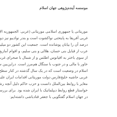
موسسه آینده‌پژوهی جهان اسلام
موریتانی یا جمهوری اسلامی موریتانی (عربی: الجمهوریه ال
غربی آفریقا به پایتختی نواکشوت است و بندر نواذیبو نیز 
درصد آن را بیابان پوشانده است. جمعیت این کشور دو میلی
عرب از قبایل بنی حسان، هلالی و بنی سلیم، و اقوام آمازی
از سوی باختر به اقیانوس اطلس و از شمال با صحرای غرب
خاور با مالی و در جنوب با سنگال هم‌مرز است. دراین‌بی
اسلام در وضعیت است که در یک سال گذشته در کنار سطح
عربی حاشیه خلیج‌فارس دولت موریتانی اقدامات ایران علی
مغایر با روابط بین‌الملل دانست و حزب حاکم دلیل آنچه ر
خواستار قطع روابط دیپلماتیک با ایران شده بود. برای ب
در جهان اسلام گفتگویی با جعفر قنادباشی داشته‌ایم: