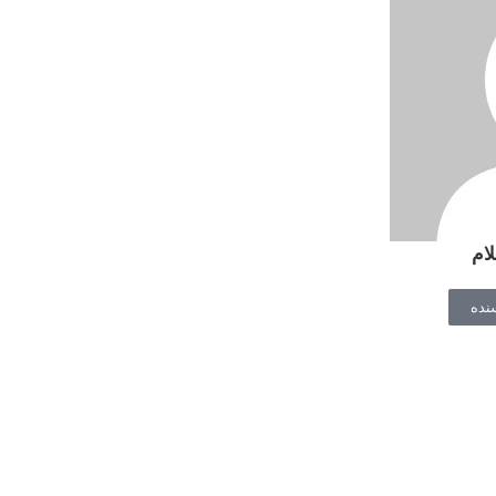
ام
نده