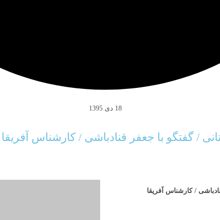
18 دی 1395
ی / گفتگو با جعفر قنادباشی / کارشناس آفریقا
نادباشی / کارشناس آفریقا