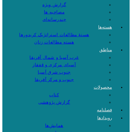
گزارش ویژه
مصاحبه ها
چندرسانه‌ای
هسته‌ها
هستهٔ مطالعات استراتژیک کریدورها
هسته مطالعات زنان
مناطق
غرب آسیا و شمال آفریقا
آسیای مرکزی و قفقاز
جنوب شرق آسیا
جنوب و مرکز آفریقا
محصولات
کتاب
گزارش پژوهشی
فصلنامه
رویدادها
همایش‌ها