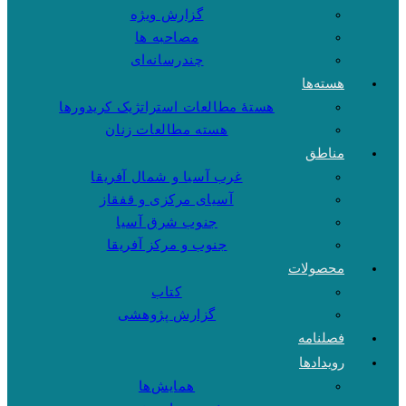
گزارش ویژه
مصاحبه ها
چندرسانه‌ای
هسته‌ها
هستهٔ مطالعات استراتژیک کریدورها
هسته مطالعات زنان
مناطق
غرب آسیا و شمال آفریقا
آسیای مرکزی و قفقاز
جنوب شرق آسیا
جنوب و مرکز آفریقا
محصولات
کتاب
گزارش پژوهشی
فصلنامه
رویدادها
همایش‌ها