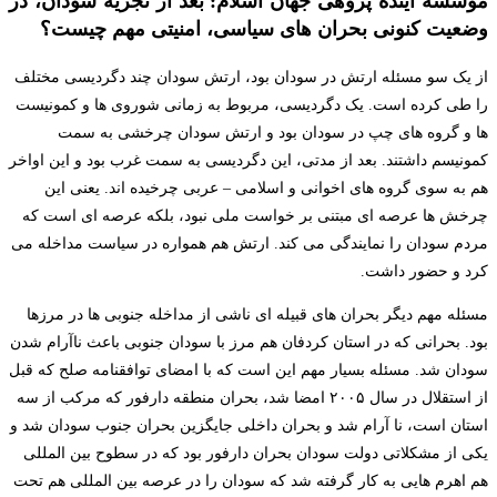
موسسه آینده پژوهی جهان اسلام: بعد از تجزیه سودان، در
وضعیت کنونی بحران های سیاسی، امنیتی مهم چیست؟
از یک سو مسئله ارتش در سودان بود، ارتش سودان چند دگردیسی مختلف
را طی کرده است. یک دگردیسی، مربوط به زمانی شوروی ها و کمونیست
ها و گروه های چپ در سودان بود و ارتش سودان چرخشی به سمت
کمونیسم داشتند. بعد از مدتی، این دگردیسی به سمت غرب بود و این اواخر
هم به سوی گروه های اخوانی و اسلامی – عربی چرخیده اند. یعنی این
چرخش ها عرصه ای مبتنی بر خواست ملی نبود، بلکه عرصه ای است که
مردم سودان را نمایندگی می کند. ارتش هم همواره در سیاست مداخله می
کرد و حضور داشت.
مسئله مهم دیگر بحران های قبیله ای ناشی از مداخله جنوبی ها در مرزها
بود. بحرانی که در استان کردفان هم مرز با سودان جنوبی باعث ناآرام شدن
سودان شد. مسئله بسیار مهم این است که با امضای توافقنامه صلح که قبل
از استقلال در سال ۲۰۰۵ امضا شد، بحران منطقه دارفور که مرکب از سه
استان است، نا آرام شد و بحران داخلی جایگزین بحران جنوب سودان شد و
یکی از مشکلاتی دولت سودان بحران دارفور بود که در سطوح بین المللی
هم اهرم هایی به کار گرفته شد که سودان را در عرصه بین المللی هم تحت