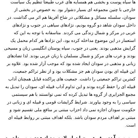
ها سیاه پوست و بخشی هم همسایه های عرب طبیعتا تنظیم یک سیاست
خارجی با چنین مجموعه ای بسیار دشوار بود. به خصوص در بخشی از
سودان، سلسله مسائل و مشکلاتی در شاخ آفریقا هم اثر می گذاشت. در
داخل سودان شاهد دو گروه بودیم، نژادهای سیاهی در جنوب و نژادهای
عربی در مرکز و شمال زندگی می کردند. متاسفانه با توجه به این که
استعمار در این موضوع مداخله کرده بود، این نژادها هر کدام محمل یک
گرایش مذهبی بودند. یعنی در جنوب، سیاه پوستان انگلیسی زبان و مسیحی
بودند و عرب های مرکز و شمال مسلمان با زبان عربی بودند. لذا تضادهای
زبانی و مذهبی در سودان ایجاد شده بود که موجب آزار شده بود. علاوه بر
این قبیله ای بودن سودان هم جز مشکلات بود و از نظر تراکم جمعیت،
کمترین تراکم جمعیتی را داشت. جمعیت های پراکنده قبایل همچنان آداب
قبیله ای را حفظ کرده بودند و این تداوم آداب قبیله ای، سودان را تبدیل به
مجمع الجزایری از گروه ها تبدیل کرده که نمی توانستند با هم سیستمی
سیاسی را به وجود بیاورند. شرایط گرایشات قومی و قبیله ای و زبانی در
حکومت سودان اجازه نمی داد احزاب مبتنی بر منافع ملی تقسیم شود و
مبتنی بر اهداف مردم سودان باشد. بلکه اهداف مبتنی بر روابط قبیله ای
است.