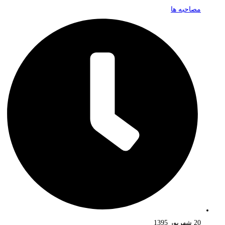
مصاحبه ها
20 شهریور 1395