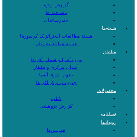
گزارش ویژه
مصاحبه ها
چندرسانه‌ای
هسته‌ها
هستهٔ مطالعات استراتژیک کریدورها
هسته مطالعات زنان
مناطق
غرب آسیا و شمال آفریقا
آسیای مرکزی و قفقاز
جنوب شرق آسیا
جنوب و مرکز آفریقا
محصولات
کتاب
گزارش پژوهشی
فصلنامه
رویدادها
همایش‌ها