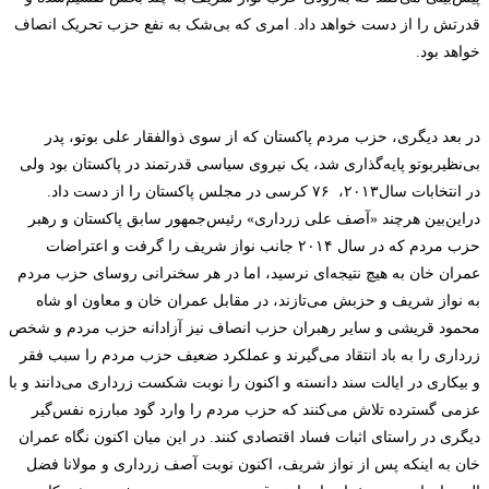
قدرتش را از دست خواهد داد. امری که بی‌شک به نفع حزب تحریک انصاف
خواهد بود.
در بعد دیگری، حزب مردم پاکستان که از سوی ذوالفقار علی بوتو، پدر
بی‌نظیربوتو پایه‌گذاری شد، یک نیروی سیاسی قدرتمند در پاکستان بود ولی
در انتخابات سال
۲۰۱۳،
۷۶
کرسی در مجلس پاکستان را از دست داد.
دراین‌بین هرچند «آصف علی زرداری» رئیس‌جمهور سابق پاکستان و رهبر
حزب مردم که در سال ۲۰۱۴ جانب نواز شریف را گرفت و اعتراضات
عمران خان به هیچ نتیجه‌ای نرسید، اما
در هر سخنرانی روسای حزب مردم
به نواز شریف و حزبش می‌تازند، در مقابل عمران خان و معاون او شاه
محمود قریشی و سایر رهبران حزب انصاف نیز آزادانه حزب مردم و شخص
زرداری را به باد انتقاد می‌گیرند و عملکرد ضعیف حزب مردم را سبب فقر
و بیکاری در ایالت سند دانسته و اکنون را نوبت شکست زرداری می‌دانند و
با
عزمی گسترده تلاش می‌کنند که حزب مردم را وارد گود مبارزه نفس‌گیر
دیگری در راستای اثبات فساد اقتصادی کنند. در این میان اکنون نگاه عمران
خان به اینکه پس از نواز شریف، اکنون نوبت آصف زرداری و مولانا فضل