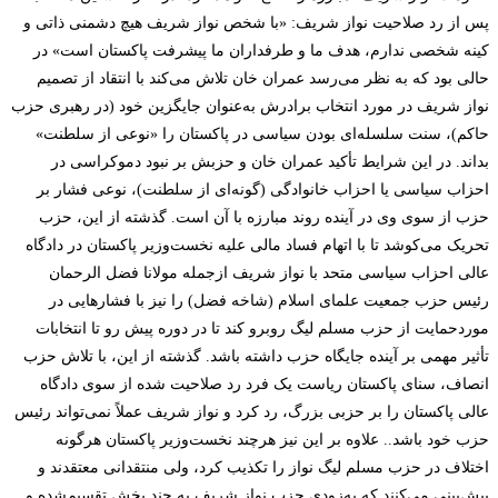
پس از رد صلاحیت نواز شریف: «با شخص نواز شریف هیچ دشمنی ذاتی و
کینه شخصی ندارم، هدف ما و طرفداران ما پیشرفت پاکستان است» در
حالی بود که به نظر می‌رسد عمران خان تلاش می‌کند با انتقاد از تصمیم
نواز شریف در مورد انتخاب برادرش به‌عنوان جایگزین خود (در رهبری حزب
حاکم)، سنت سلسله‌ای بودن سیاسی در پاکستان را «نوعی از سلطنت»
بداند
.
در این شرایط تأکید عمران خان و حزبش بر
نبود دموکراسی در
احزاب سیاسی یا احزاب خانوادگی (گونه‌ای از سلطنت)، نوعی فشار بر
حزب از سوی وی در آینده روند مبارزه با آن است.
گذشته از این،
حزب
تحریک می‌کوشد تا با اتهام فساد مالی علیه نخست‌وزیر پاکستان در دادگاه
عالی احزاب سیاسی متحد با نواز شریف ازجمله مولانا فضل الرحمان
رئیس حزب جمعیت علمای اسلام (شاخه فضل) را نیز با فشارهایی در
موردحمایت از حزب مسلم لیگ روبرو کند تا در دوره پیش رو تا انتخابات
تأثیر مهمی بر آینده جایگاه حزب داشته باشد. گذشته از این، با تلاش حزب
انصاف، سنای پاکستان
ریاست یک فرد رد صلاحیت شده از سوی دادگاه
عالی پاکستان را بر حزبی بزرگ، رد کرد و نواز شریف عملاً نمی‌تواند رئیس
حزب خود باشد.. علاوه بر این نیز
هرچند
نخست‌وزیر پاکستان هرگونه
اختلاف در حزب مسلم لیگ نواز را تکذیب کرد، ولی منتقدانی معتقدند و
پیش‌بینی می‌کنند که به‌زودی حزب نواز شریف به چند بخش تقسیم‌شده و