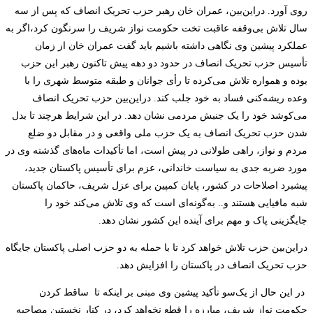
روی آورد. دراین‌بین
،
عمران خان رهبر حزب تحریک انصاف که پس از
سه
سال تلاش بی‌وقفه عاقبت تخت حکومت نواز شریف را سرنگون کرد،اگر به
عملکرد پیشین وی نگاهی داشته باشیم باید گفت عمران خان از زمان
تأسیس حزب تحریک انصاف در حدود دو دهه پیش تاکنون رهبر این حزب
بوده و همواره تلاش می‌کرده تا رأی جوانان و طبقه متوسط شهری را با
وعده ریشه‌کنی فساد به خود جلب کند. دراین‌بین حزب تحریک انصاف
می‌کوشد خود را یک جنبش مردمی نشان دهد. در این شرایط هرچند تا بدل
شدن حزب تحریک انصاف به یک حزب ملی واقعی و در مقابل دو ضلع
مردم و نواز، راهی طولانی در پیش است، اما تأکیدات ماه‌های گذشته وی در
مورد ضربه جدی به سیاست خاندانی، عزم برای تأسیس پاکستان جدید،
پیشبرد اصلاحات در کشور، پایان کمپین برای عزل شریف، حاکمان پاکستان
شبه مافیایی هستند و.. به‌گونه‌ای است که وی تلاش می‌کند خود را
جایگزینی پاک و مهم برای آینده این کشور نشان دهد.
دراین‌بین حزب تلاش خواهد کرد تا با حمله به دو حزب اصلی پاکستان
جایگاه
حزب تحریک انصاف در پاکستان را افزایش دهد.
در این حال از یک‌سو تأکید پیشین وی مبنی بر اینکه تا ساقط کردن
حکومت نواز شریف، مبارزه را قطع نخواهد کرد، در کنار نخستین مصاحبه