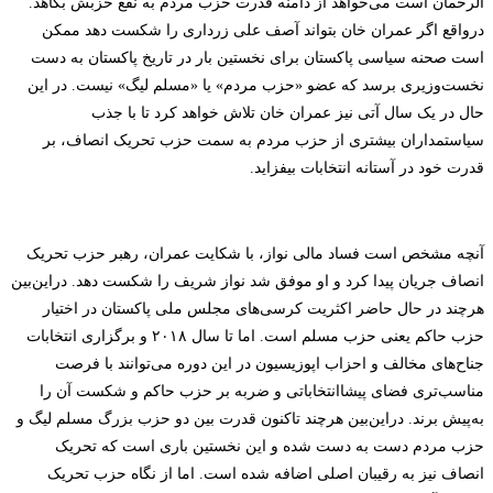
الرحمان است می‌خواهد از دامنه قدرت حزب مردم به نفع حزبش بکاهد.
درواقع اگر عمران خان بتواند آصف علی زرداری را شکست دهد ممکن
است صحنه سیاسی پاکستان برای نخستین بار در تاریخ پاکستان به دست
نخست‌وزیری ‌برسد که عضو «حزب مردم» یا «مسلم لیگ» نیست. در این
حال در یک سال آتی نیز عمران خان تلاش خواهد کرد تا با جذب
سیاستمداران بیشتری از حزب مردم به سمت حزب تحریک انصاف، بر
قدرت خود در آستانه انتخابات بیفزاید.
آنچه مشخص است
فساد مالی نواز، با شکایت عمران، رهبر حزب تحریک
انصاف جریان پیدا کرد و او موفق شد نواز شریف را شکست دهد
. دراین‌بین
هرچند در حال حاضر
اکثریت کرسی‌های مجلس ملی پاکستان در اختیار
حزب حاکم یعنی حزب مسلم است. اما تا سال ۲۰۱۸ و برگزاری انتخابات
جناح‌های مخالف و احزاب اپوزیسیون در این دوره می‌توانند با فرصت
مناسب‌تری فضای پیشاانتخاباتی و ضربه بر حزب حاکم و شکست آن را
به‌پیش برند. دراین‌بین
هرچند تاکنون قدرت بین دو حزب بزرگ مسلم لیگ و
حزب مردم دست به دست شده و این نخستین باری است که تحریک
انصاف نیز به رقیبان اصلی اضافه شده است. اما از نگاه حزب تحریک