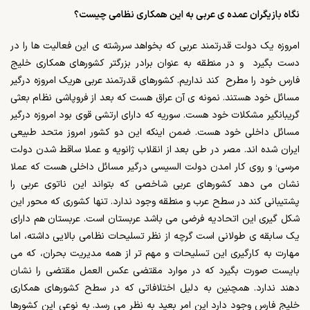
نگاه بازیگران عمده ی عربی به این همکاری نظامی چیست؟
امروزه یک دولت قدرتمند عربی که بخواهد سررشته ی این فعالیت ها را در
دست بگیرد و در منطقه به عنوان برادر بزرگتر کشورهای همکاری خلیج
فارس خود را مطرح کند نداریم. کشورهای قدرتمند عربی هریک امروزه درگیر
مسائل خود هستند. نمونه ی آن عراق هست که بعد از فروپاشی نظام بعثی
گریبانگیر مشکلات خود هست. سوریه که دارای ارتشی قوی بود امروزه درگیر
مسائل داخلی خود هست. ضمن اینکه این دو کشور امروز متحد طبیعی
ایران شده اند. مصر در طی بعد از انقلاب ژانویه و عملا ساقط شدن دولت
مرسی؛ و روی کار امدن دولت السیسی درگیر مسائل داخلی هست که عملا
نشان می دهد کشورهای عربی شاخصی که بتواند این ناتوی عربی را
پشتیبانی کند در سطح عرب و منطقه وجود ندارد. تنها کشوری که محور این
شکل گیری این اتحادیه فرضی می باشد عربستان است. عربستان هم دارای
یک سابقه ی طولانی است گرچه از نظر تسلیحات نظامی بالایی داشته، اما
مهارت به کارگیری این تسلیحات و مهم تر از همه مدیریت بحران، که می
بایست صورت بگیرد که در موارد مقتضی عکس العمل مقتضی را نشان
دهند ندارد. همچنین به دلیل اختلافاتی که در سطح کشورهای همکاری
خلیج فارس وجود دارد این امر بعید به نظر می رسد. به نوعی این کشورها