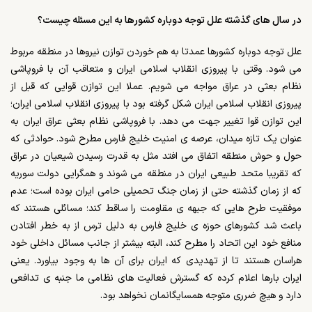
در سال های گذشته علل توجه دوباره کشورها به این مسئله چیست؟
علل توجه دوباره کشورها عمدتا به هم خوردن توازن نیروها در منطقه مربوط
می شود. وقتی با پیروزی انقلاب اسلامی ایران و متعاقب آن با فروپاشی
نظام بعثی در عراق مواجه می شویم. عملا این توازن قوایی که قبل از
پیروزی انقلاب اسلامی ایران شکل گرفته بود با پیروزی انقلاب اسلامی ایران؛
این توازن قوا تغییر جهت می دهد. با فروپاشی نظام بعثی عراق ایران به
عنوان یک تازه میدان، عرصه ی امنیت خلیج فارس مطرح شود. حوادثی که
حول و حوش منطقه اتفاق می افتد مثل به قدرت رسیدن شیعیان در عراق
که تقریبا متحد طبیعی ایران در منطقه می شوند و همگرایی دولت سوریه
که از زمان گذشته حتی از زمان جنگ تحمیلی حامی ایران بوده است؛ عدم
موفقیت طرح هایی که جبهه ی مقاومت را ساقط کند؛ مسائلی هستند که
باعث شد کشورهای حوزه ی خلیج فارس به دلیل ترس از به خطر افتادن
منافع خود این اتحاد را مطرح کند، البته بیشتر از جانب مسائل داخلی خود
هراسان هستند تا از تهدیدی که ایران برای آن ها به وجود بیاورد. یعنی
ایران بارها اعلام کرده که گسترش فعالیت های نظامی ما جنبه ی تدافعی
دارد و هیچ ضرری متوجه همسایگانمان نخواهد بود.