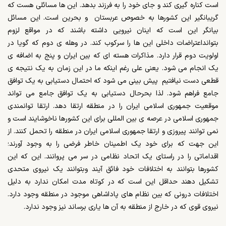
است کناره گیری کند و جای خود را به فرزند بدهد. این ها مسائلی هست که
گریبانگیر این کشورها به خصوص عربستان و بحرین است. این مسائل
بیانگر این است که اینان نیرویی داشته باشند که در مواقع لزوم
بتوانداعتراضات داخلی این ها را سرکوب کند. در وهله ی دوم که گویا در
اولویت دوم قرار دارد. مذاکرات هسته ای که بین ایران و پنج به اضافه ی
یک انجام می شود. یعنی علی رغم اینکه ما در این زمان به یک نتیجه ی
قطعی دست نیافتیم پیش بینی می شود که احتمال دستیابی به یک توافق
جامع فراهم شود. لذا بحرحال دستیابی به یک توافق جامع می تواند
موقعیت جمهوری اسلامی ایران را در منطقه ارتقا دهد. ارتقا توانمندی
جمهوری اسلامی در عرصه ی بین المللی برای این کشورها ناخوشایند است و
نمی توانند پیروزی و ارتقا جمهوری اسلامی ایران در منطقه را تحمل کنند. از
این جهت که برای خود یک اطمینان خاطر فرضی را به وجود آورند؛
اقداماتی را در راستای یک اتحاد نظامی در سر می پروانند. این که این
کشورها بتوانند به اختلافات خود فائق آیند وبتوانند یک نیروی متحدی
تشکیل دهند حداقل این است که در کوتاه مدت امکان ندارد به دلیل
اختلافات درونی که بین نظام های پاداشاهی موجود در منطقه وجود دارد.
نیروی قوی که در خارج از منطقه به آن ها یاری برساند نیز وجود ندارد.