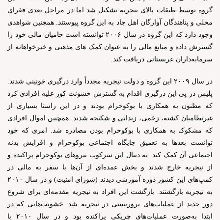
گروه توسط طبقات بالای نیجریه تشکیل شد اما در مراحل بعدی فقرای
محلی و پناهندگان آوارگان اهل چاد به این گروه پیوستند. همچنین شواهدی
وجود دارد که این گروه در سال ۲۰۰۶ توانسته است حامیان مالی خود را
گسترش داده و منابع مالی را به عنوان کمک های مذهبی و خیرخواهانه از
سرمایه‌داران عربستانی دریافت کند.
در سال ۲۰۰۹ این گروه و دولت نیجریه مجدداً وارد درگیری خونینی شدند.
پلیس در پی این درگیری اقدام به گسترش خشونت کور علیه افرادی کرد
که مظنون به همکاری با بوکوحرام بودند و در این راستا بسیاری از
غیرنظامیان کشته، زخمی، زندانی و شکنجه شدند. همچنین اموال افرادی
که مشکوک به همکاری با بوکوحرام بودن مصادره شد. امری که خود
توانست بعدها به تعمیق جایگاه اجتماعی بوکوحرام و افزایش بدنه
اجتماعی آن کمک کند. به دنبال این سرکوب نیروهای بوکوحرام پراکنده و
از نیجریه خارج شدند و بخش عمده‌ای از آن‌ها با سفر به مالی در
کمپ‌های این کشور دوره آموزشی دیدند (شورای امنیت) و در سال ۲۰۱۰
به نیجریه بازگشتند. بازگشت این افراد به نیجریه مقدمه‌ای برای شروع
دور جدید از عملیات‌های تروریستی در نیجریه شد. خشونت‌هایی که در
ابتدا به‌صورت عملیات‌های چریکی پراکنده بود و در سال ۲۰۱۰ با