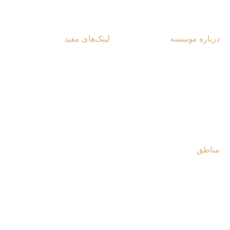
درباره موسسه
لینک‌های مفید
آشنایی با مرکز
یادداشت‌ها و مقالات
تماس با مرکز
گزارش ویژه
کتابخانه مرکز
چندرسانه‌ای
فروشگاه مرکز
مصاحبه‌ها
مناطق
غرب آسیا و شمال آفریقا
آسیای مرکزی و قفقاز
جنوب شرق آسیا
جنوب و مرکز آفریقا