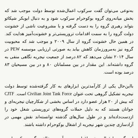
به‌نوعی می‌توان گفت سرکوب اعمال‌شده توسط دولت موجب شد که
بخش میانه‌روی گروه بوکوحرام سرکوب شود و به دنبال ابوبکر شیکائو
بتواند رهبری گروه را به دست گرفته و با مشروعیت ناشی از خشونت
دولت گروه را به سمت اقدامات تروریستی‌تر و خشونت‌آمیز هدایت کند.
در همین حال خشونت گروه از سال ۲۰۰۹ و موجب شد که محبوبیت
گروه نیز به‌مرورزمان کاهش بیابد به صورتی ارزیابی موسسه
PEW
در
سال ۲۰۱۴ نشان می‌دهد که ۸۲ درصد از جمعیت نیجریه نگاهی منفی به
گروه داشته‌اند. این مقدار در بین مسلمانان ۸۰ و در بین مسیحیان ۸۳
درصد بوده است.
بااین‌حال یکی از کارآمدترین ابزارهای به کار گرفته‌شده توسط دولت
نیجریه تشکیل گروهی تحت عنوان
Civilian Joint Task Force
است.
CJTF
که بیش از ۲۰ هزار عضو دارد در اساس بخشی از شکارچیان نیجریه‌ای و
جوانان هستند که به دلیل حملات گروه‌های تروریستی شغل خود را
ازدست‌داده‌اند و در طول سال‌های گذشته توانسته‌اند نقش مهمی در
آزادسازی چندین شهر نیجریه از اشغال بوکوحرام داشته باشند.