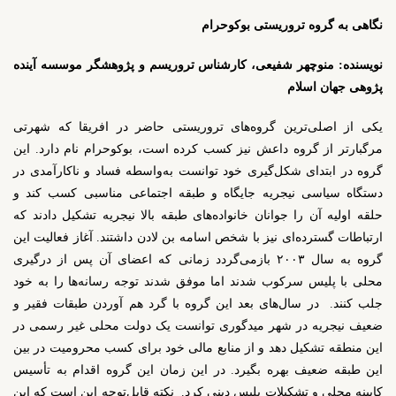
نگاهی به گروه تروریستی بوکوحرام
نویسنده: منوچهر شفیعی، کارشناس تروریسم و پژوهشگر موسسه آینده
پژوهی جهان اسلام
یکی از اصلی‌ترین گروه‌های تروریستی حاضر در افریقا که شهرتی
مرگبارتر از گروه داعش نیز کسب کرده است، بوکوحرام نام دارد. این
گروه در ابتدای شکل‌گیری خود توانست به‌واسطه فساد و ناکارآمدی در
دستگاه سیاسی نیجریه جایگاه و طبقه اجتماعی مناسبی کسب کند و
حلقه اولیه آن را جوانان خانواده‌های طبقه بالا نیجریه تشکیل دادند که
ارتباطات گسترده‌ای نیز با شخص اسامه بن لادن داشتند. آغاز فعالیت این
گروه به سال ۲۰۰۳ بازمی‌گردد زمانی که اعضای آن پس از درگیری
محلی با پلیس سرکوب شدند اما موفق شدند توجه رسانه‌ها را به خود
جلب کنند.
در سال‌های بعد این گروه با گرد هم آوردن طبقات فقیر و
ضعیف نیجریه در شهر میدگوری توانست یک دولت محلی غیر رسمی در
این منطقه تشکیل دهد و از منابع مالی خود برای کسب محرومیت در بین
این طبقه ضعیف بهره بگیرد. در این زمان این گروه اقدام به تأسیس
کابینه محلی و تشکیلات پلیس دینی کرد.
نکته قابل‌توجه این است که این