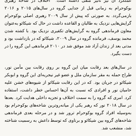
عملکرد آن نیز تأثیر منفی داشته است.
اختلاف در شاخه رهبری
بوکوحرام به زمانی قبل از جدایی گروه در سال‌های ۲۰۱۵ و ۲۰۱۶
بازمی‌گردد. به صورتی که پیش از سال ۲۰۰۹ رهبری اصلی بوکوحرام
گرایش‌هایی نزدیک به طالبان و القاعده داشت در حال که شیکائو به‌عنوان
معاون فرماندهی گروه به گرایش‌های تکفیری نزدیک بود. با کشته شدن
محمد یوسف، فرمانده گروه در سال ۲۰۰۹، شیکائو که در بازداشت بود و
مدتی بعد از زندان آزاد شد موفق شد در ۲۰۱۰ فرماندهی این گروه را در
دست بگیرد.
در سال‌های بعد رقابت میان این گروه بر روی رقابت بین مأمن نور،
طراح حمله به مقر سازمان ملل و عضو غیر نیجریه‌ای این گروه و ابوبکر
شیکائو در جریان بود. که در این رقابت شیکائو از شیوه‌های خشن علیه
حامیان نور و افرادی که نسبت به آن‌ها احساس خطر داشت، استفاده
کرد. امری که گروه را به سمت اختلاف و تجزیه داخلی هدایت کرد. بعدها
در سال ۲۰۱۸ نور که رهبر یکی از میانه‌روترین شاخه‌های بوکوحرام بود
به‌وسیله افراد گروه بوکوحرام ترور شد و در مرحله بعدی فرماندهی
شاخه‌های گروه بین شیکائو و برناوی که توسط داعش به رسمیت شناخته
شد، منشعب شد.