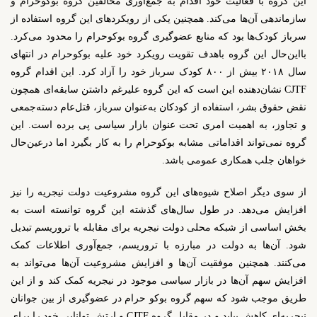
این گروه با فعالیت خود اقدام به جمع‌آوری مخالفین گروه بوکوحرام و
سازماندهی آن‌ها می‌کند. همچنین یکی از رویکردهای این گروه استفاده از
سرباز کودک‌ها بود که منابع عضوگیری گروه بوکوحرام را محدود می‌کرد.
بااین‌حال این گروه باهدف تقویت رویکرد خود علیه بوکوحرام در انتهای
سال ۲۰۱۸ بیش از ۸۰۰ کودک سرباز خود را آزاد کرد. این اقدام گروه
CJTF
نشان‌دهنده این است که این گروه علیرغم داشتن سابقه‌ای همچون
نقض حقوق بشر، استفاده از کودکان به‌عنوان سرباز، قتل‌عام دسته‌جمعی
و تجاوز، به اهمیت امری تحت عنوان بازار سیاسی پی برده است. این
گروه نمی‌تواند اقداماتی مشابه بوکوحرام را به کار بگیرد اما درعین‌حال
خواهان جلب همکاری عمومی باشد.
از سوی دیگر اصلاح شیوه‌های این گروه مشروعیت دولت نیجریه را نیز
افزایش می‌دهد. در طول سال‌های گذشته این گروه توانسته است به
بخش اساسی از شبکه محلی دولت نیجریه برای مقابله با تروریسم تبدیل
شود. آن‌ها به دولت در مبارزه با تروریسم، جمع‌آوری اطلاعات کمک
می‌کنند. همچنین موفقیت آن‌ها و افزایش مشروعیت آن‌ها می‌تواند به
افزایش سهم آن‌ها در بازار سیاسی موجود در نیجریه کمک کند و از این
طریق موجب شود که سهم گروه بوکو حرام در عضوگیری از بین جوانان
نیجریه‌ای کاهش بیابد و در مقابل گروه
CJTF
و ارتش توانایی خود را برای