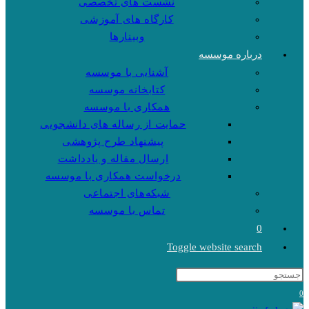
نشست های تخصصی
کارگاه های آموزشی
وبینارها
درباره موسسه
آشنایی با موسسه
کتابخانه موسسه
همکاری با موسسه
حمایت از رساله های دانشجویی
پیشنهاد طرح پژوهشی
ارسال مقاله و یادداشت
درخواست همکاری با موسسه
شبکه‌های اجتماعی
تماس با موسسه
0
Toggle website search
0