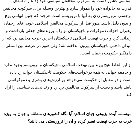
اساسی کشور دست به سرکوب مخالفان سیاسی خود زد تا راه انتقال
قدرت به خانواده خود را هموار سازد و بهترین وسیله برای سرکوب مخالفین
برچسب تروریسم زدن به آنها با تروریسم است هرچند که چنین اتهامی پوچ
و بدون دلیل باشد. هنوز قبل از سرکوب مخالفین اسلامی خود، آقای رحمان
رهبران احزاب دموکرات و تاجیکستان نو را با پرونده‌های جعلی بازداشت و
زندانی کرد و حزب نهضت اسلامی تاجیکستان آخرین حزب مخالف بود که از
میدان داخلی تاجیکستان بیرون انداخته شد؛ ولی هنوز در عرصه بین المللی
دامنگیر حکومت رحمان است.
از این لحاظ هیچ پیوند بین نهضت اسلامی تاجیکستان و تروریسم وجود ندارد
و جامعه جهانی به همه درخواست‌های حکومت تاجیکستان جواب رد داده
است و در مقابل از حکومت می‌خواهد بر ارزش‌های بشری و دموکراسی
پایبند باشد و دست از سرکوب مخالفین بردارد و زندانی‌های سیاسی را آزاد
کند.
موسسه آینده پژوهی جهان اسلام: آیا نگاه کشورهای منطقه و جهان به ویژه
غرب به حزب نهضت تغییر کرده و آن را تروریستی می دانند؟