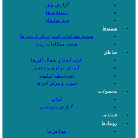
گزارش ویژه
مصاحبه ها
چندرسانه‌ای
هسته‌ها
هستهٔ مطالعات استراتژیک کریدورها
هسته مطالعات زنان
مناطق
غرب آسیا و شمال آفریقا
آسیای مرکزی و قفقاز
جنوب شرق آسیا
جنوب و مرکز آفریقا
محصولات
کتاب
گزارش پژوهشی
فصلنامه
رویدادها
همایش‌ها