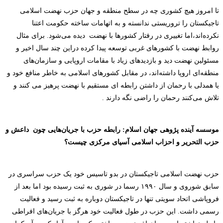
تا امروز هیچ کشوری چه در سطح منطقه و جهان حزب نهضت اسلامی
تاجیکستان را تروریستی ندانسته و به اتهامات ساخته حکومت اعتنا
نکرده‌اند،اما تغییری در رفتار کشورها با نهضت
دیده می‌شود. برای مثال
روابط نهضت با کشورهای غربی توسعه پیدا کرده دراین چند سال اخیر و
مسئولین نهضت دید و بازدیدهای
زیاد با مقامات اروپایی و سازمان‌های
منطقه‌ای اروپا داشته‌اند، در مقابل کشورهای اسلامی به خاطر منافع خود و
یا همدلی با رحمان از داشتن رابطه ای مستقیم با نهضت پرهیز می کنند و
تلاش می‌کنند رحمان را راضی نگه دارند .
موسسه آینده پژوهی جهان اسلام: رابطه حزب با جریان‌هایی چون
داعش و
حزب التحریر و احزاب اسلامی آسیای مرکزی چیست؟
حزب نهضت اسلامی تاجیکستان در بدو تاسیس خود یک حزب سراسری در
سابق شوروی و سال ۱۹۹۰ رسما در شوری به ثبت رسیده بود اما بعد از
فروپاشی اتحاد سویتی تنها در تاجیکستان دوباره به ثبت رسید و فعالیت
رسمی داشت.
این حزب در طول فعالیت خود هرگز با جریان‌های افراطی