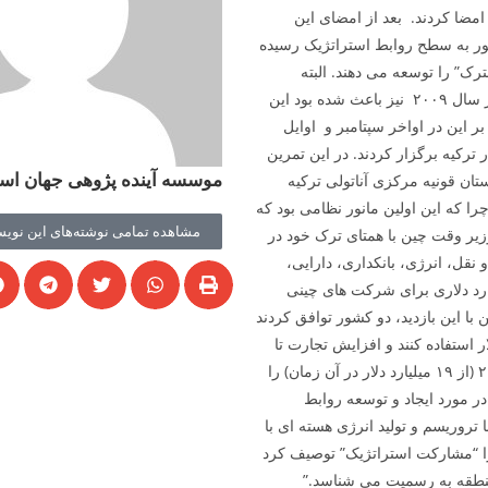
امضا کردند. بعد از امضای این
کشور به سطح روابط استراتژیک رسیده
رک” را توسعه می دهند. البته
دیدارهای دیپلماتیک و نظامی بی شمار قبلی بین دو کشور از سال ۲۰۰۹ نیز باعث شده بود این
 این در اواخر سپتامبر و اوایل
ا در ترکیه برگزار کردند. در این تمرین
موسسه آینده پژوهی جهان اسل
تان قونیه مرکزی آناتولی ترکیه
را که این اولین مانور نظامی بود که
مشاهده تمامی نوشته‌های این نویس
ر وقت چین با همتای ترک خود در
نقل، انرژی، بانکداری، دارایی،
رت امضا کردند. از جمله این ها توافق ۲۰ میلیارد دلاری برای شرکت های چینی
با این بازدید، دو کشور توافق کردند
ار استفاده کنند و افزایش تجارت تا
۵۰ میلیارد دلار تا سال ۲۰۱۵ و ۱۰۰ میلیارد دلار تا سال ۲۰۲۰ (از ۱۹ میلیارد دلار در آن زمان) را
در مورد ایجاد و توسعه روابط
 تروریسم و تولید انرژی هسته ­ای با
 را “مشارکت استراتژیک” توصیف کرد
 منطقه به رسمیت می شناسد.”