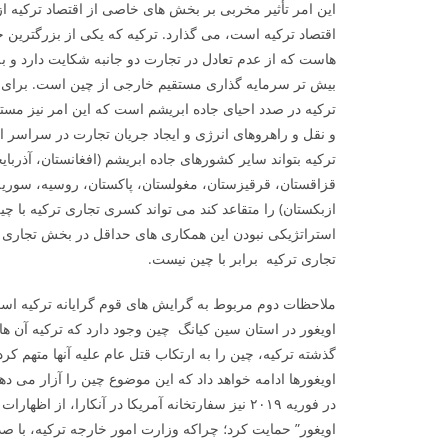
این امر تأثیر مخربی بر بخش ­های خاصی از اقتصاد ترکیه
اقتصاد ترکیه است، می­ گذارد. ترکیه که یکی از بزرگتری
هاست که از عدم تعادل در تجارت دو جانبه شکایت دارد و به
بیش ­تر سرمایه­ گذاری مستقیم خارجی از چین است. برای ج
ترکیه در صدد احیای جاده ابریشم است که این امر نیز مست
و نقل و راهروهای انرژی و ایجاد جریان تجارت در سراسر ا
ترکیه بتواند سایر کشورهای جاده ابریشم (افغانستان، آذربای
قزاقستان، قرقیزستان، مغولستان، پاکستان، روسیه، سوریه،
ازبکستان) را متقاعد کند می­ تواند کسری تجاری ترکیه با چ
استراتژیکی نبودن این همکاری­ های حداقل در بخش تجاری
تجاری ترکیه برابر با چین نیست.
اویغور در استان سین کیانگ چین وجود دارد که ترکیه آن ها 
گذشته ترکیه، چین را به ارتکاب قتل عام علیه آن­ها متهم کرده
اویغورها ادامه خواهد داد که این موضوع چین را آزار می 
در فوریه ۲۰۱۹ نیز سفارتخانه آمریکا در آنکارا، ا
اویغور” حمایت کرد؛ چراکه وزارت امور خارجه ترکیه، با صدور