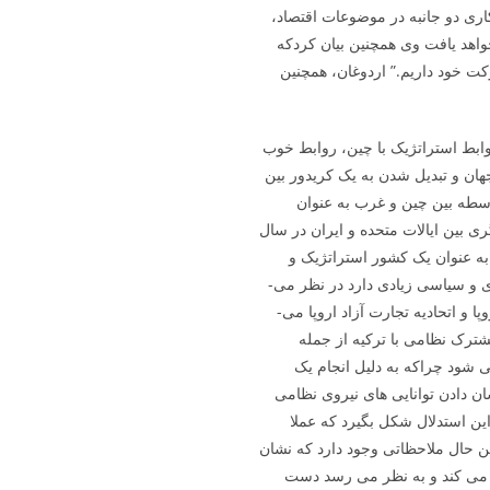
اری دو جانبه در موضوعات اقتصاد،
اهد یافت وی همچنین بیان کردکه
کت خود داریم.” اردوغان، همچنین
وابط استراتژیک با چین، روابط خوب
هان و تبدیل شدن به یک کریدور بین
سطه بین چین و غرب به عنوان
گری بین ایالات متحده و ایران در سال
۲۰۰). چین نیز ترکیه را به عنوان یک کشور استراتژیک و
متحد ناتو و با نفوذ سیاسی در خاورمیانه که پتانسیل اقتصادی و سیاسی زیادی دارد در نظر می­
گیرد. این کشور ترکیه را دروازه­ای برای بازارهای اتحادیه اروپا و اتحادیه تجارت آزاد اروپا می­
مشترک نظامی با ترکیه از جمله
شود چراکه به دلیل انجام یک
 دادن توانایی­ های نیروی نظامی
ین استدلال شکل بگیرد که عملا
ین حال ملاحظاتی وجود دارد که نشان
می­ کند و به نظر می ­رسد دست