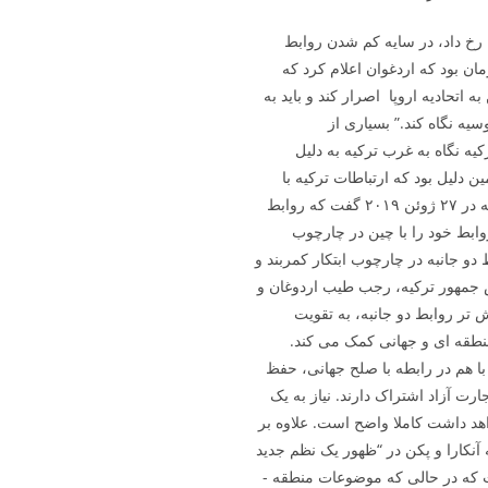
ی ناکام ترکیه رخ داد، در سایه کم شدن روابط
ان بود که اردغوان اعلام کرد که
ه اتحادیه اروپا اصرار کند و باید به
یه نگاه کند.” بسیاری از
یه نگاه به غرب ترکیه به دلیل
 دلیل بود که ارتباطات ترکیه با
چین روز به روز افزایش یافت. اردوغان، رییس جمهور ترکیه در ۲۷ ژوئن ۲۰۱۹ گفت که روابط
ابط خود را با چین در چارچوب
دو جانبه در چارچوب ابتکار کمربند و
. در همین راستا بود که در ژوئیه ۲۰۱۹، رییس جمهور ترکیه، رجب طیب اردوغان و
­ تر روابط دو جانبه، به تقویت
نطقه ­ای و جهانی کمک می­ کند.
با هم در رابطه با صلح جهانی، حفظ
رت آزاد اشتراک دارند. نیاز به یک
هد داشت کاملا واضح است. علاوه بر
 آنکارا و پکن در “ظهور یک نظم جدید
 که در حالی که موضوعات منطقه ­