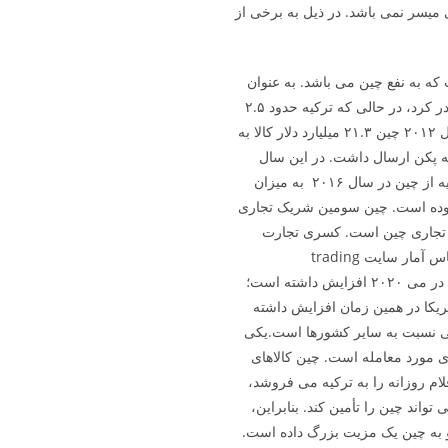
میسر نمی ­باشد. در ذیل به برخی از
ه به نفع چین می­ باشد. به عنوان
مثال در سال ۲۰۱۱، چین ۲۱.۶ میلیارد دلار کالا به ترکیه صادر کرد، در حالی که ترکیه حدود ۲.۵
میلیارد دلار کالا به چین ارسال کرد. به همین ترتیب، در سال ۲۰۱۲ چین ۲۱.۳ میلیارد دلار کالا به
۲.۸ میلیارد دلار کالا را به پکن ارسال داشت. در این سال
شکاف تجارت خارجی با چین ۱۸.۵ میلیارد شد. واردات ترکیه از چین در سال ۲۰۱۶ به میزان
ات ترکیه به چین ۲.۴ میلیارد دلار بوده است. چین سومین شریک تجاری
 تجاری چین است. کسری تجارت
خارجی ترکیه با چین هر ساله در حال افزایش است. بر اساس آمار سایت trading
economics، واردات از چین به ترکیه ۱۸۵۱.۳۵ دلار آمریکا در می ۲۰۲۰ افزایش داشته است؛
 صادرات ترکیه به چین تنها ۲۱۹.۹۱ دلار آمریکا در همین زمان افزایش داشته
ینی نسبت به سایر کشورها است.یکی
ای مورد معامله است. چین کالاهای
ام روزانه را به ترکیه می فروشد،
 تواند چین را تأمین کند. بنابراین،
رد و به چین یک مزیت بزرگ داده است.