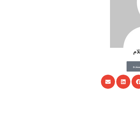
ام
نده