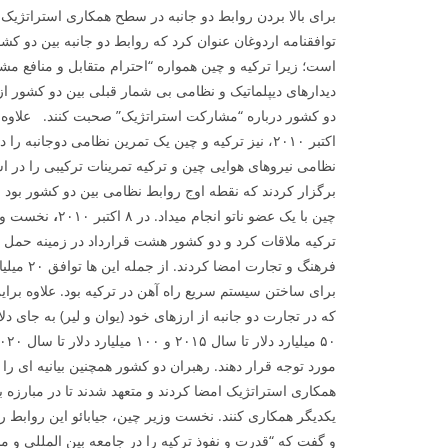
برای بالا بردن روابط دو جانبه در سطح همکاری استراتژیک 
توافق­نامه اردوغان عنوان کرد که روابط دو جانبه بین دو 
است؛ زیرا ترکیه و چین همواره “احترام متقابل و منافع مشت
دو کشور درباره “مشارکت استراتژیک” صحبت کنند. علاوه بر
اکتبر ۲۰۱۰، نیز ترکیه و چین یک تمرین نظامی دوجانبه ر
نظامی نیروهای هوایی چین و ترکیه تمرینات ترکیبی را در اس
برگزار کردند که نقطه اوج روابط نظامی بین دو کشور بود چ
چین با یک عضو ناتو انجام می­داد. در ۸ اکتبر ۲۰۱۰
،
نخست وزی
ترکیه ملاقات کرد و دو کشور هشت قرارداد در زمینه حمل و 
فرهنگ و تجا
برای ساختن سیستم سریع راه آهن در ترکیه بود. علاوه براین 
که در تجارت دو جانبه از ارزهای خود (یوان و لیر) به جای دل
مورد توجه قرار دهند. رهبران دو کشور همچنین بیانیه ای را 
همکاری استراتژیک امضا کردند و متعهد شدند تا در مبارزه با
یکدیگر همکاری کنند. نخست وزیر چین، جیابائو این روابط
و گفت که “قدرت و نفوذ ترکیه را در جامعه بین المللی و