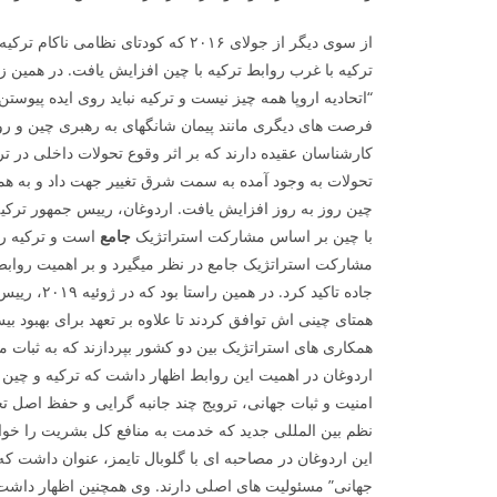
از سوی دیگر از جولای ۲۰۱۶ که کودتای نظام
ترکیه با غرب روابط ترکیه با چین افزایش یافت. در همین زم
“اتحادیه اروپا همه چیز نیست و ترکیه نباید روی ایده پیوستن ب
فرصت­ های دیگری مانند پیمان شانگهای به رهبری چین و روس
کارشناسان عقیده دارند که بر اثر وقوع تحولات داخلی در ترک
تحولات به وجود آمده به سمت شرق تغییر جهت داد و به همین
با چین بر اساس مشارکت استراتژیک
جامع
است و ترکیه رو
مشارکت استراتژیک جامع در نظر می­گیرد و بر اهمیت روابط 
جاده تاکید کرد
همتای چینی اش توافق کردند تا علاوه بر تعهد برای بهبود بیش
همکاری های استراتژیک بین دو کشور بپردازند که به ثبات م
اردوغان در اهمیت این روابط اظهار داشت که ترکیه و چین 
امنیت و ثبات جهانی، ترویج چند جانبه گرایی و حفظ اصل تجا
نظم بین المللی جدید که خدمت به منافع کل بشریت را خوا
این اردوغان در مصاحبه ای با گلوبال تایمز، عنوان داشت که
جهانی” مسئولیت­ های اصلی دارند. وی همچنین اظهار داشت