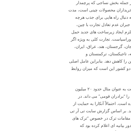
 از جمله بخش نساجی که پرچمدار
ن خریداران محصولات چینی است، مدت
 دنبال راه­ هایی برای جذب هرچه
بران عدم تعادل تجارت با چین،
لزم ایجاد زیرساخت­ های جدید حمل
وراسیاست. تجارت کلی به ویژه اگر
جان، گرجستان، هند، عراق، ایران،
 تاجیکستان، ترکمنستان و
ین را کاهش دهد. بنابراین عامل اصلی
 دو کشور این است که میزان روابط
ملاحظات دوم مربوط به گرایش­ های قوم­ گرایانه ترکیه است به عنوان مثال حدود ۲۰ میلیون
را “برادران قومی” می داند. در
 است. احتمالاً آنکارا به حمایت از
دهد. بر اساس گزارش سایت تی آر تی
ز اظهارات مقامات ترک در خصوص “ترک های
 بیانیه ای اعلام کرده بود که