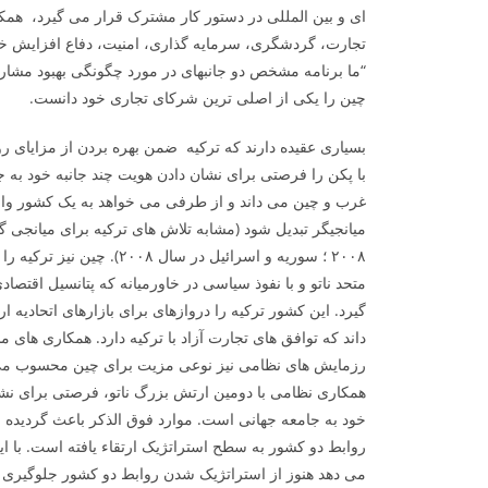
ای و بین المللی در دستور کار مشترک قرار می­ گیرد، همک
تجارت، گردشگری، سرمایه گذاری، امنیت، دفاع افزایش خو
“ما برنامه مشخص دو جانبه­ای در مورد چگونگی بهبود مشار
چین را یکی از اصلی ترین شرکای تجاری خود دانست.
بسیاری عقیده دارند که ترکیه ضمن بهره بردن از مزایای ر
با پکن را فرصتی برای نشان دادن هویت چند جانبه خود به ج
غرب و چین می داند و از طرفی می­ خواهد به یک کشور وا
میانجی­گر تبدیل شود (مشابه تلاش­ های ترکیه برای میانجی­ 
۲۰۰۸ ؛ سوریه و اسرائیل در سال ۸
داند که توافق های تجارت آزاد با ترکیه دارد. همکاری های 
رزمایش های نظامی نیز نوعی مزیت برای چین محسوب می­ 
همکاری نظامی با دومین ارتش بزرگ ناتو، فرصتی برای نشان
خود به جامعه جهانی است. موارد فوق الذکر باعث گردیده ا
روابط دو کشور به سطح استراتژیک ارتقاء یافته است. با ا
می­ دهد هنوز از استراتژیک شدن روابط دو کشور جلوگیری 