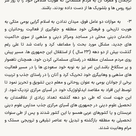
ترجمان و معرف آن به مردم مسلمانی که هویت اسلامی خود را با زور سر
نیزه روس ها و بلشویک ها از دست داده بودند، باشند.
۳- به موازات دو عامل فوق، میدان ندادن به اسلام گرایی بومی متکی به
هویت تاریخی و فرهنگی خود منطقه و جلوگیری از فعالیت روحانیان و
خادمان دینی محلی در مساجد ومراکز دینی و مذهبی از سوی حاکمیت
های جدید، مشکل مورد بحث را مضاعف کرد و باعث شد تا علی رغم
گذشت بیش از دو دهه (۲۳ سال ) از استقلال این جمهوری ها، مسیر پیش
روی مردم مسلمان منطقه در راستای مسلمانی کردن خود، همچنان ناهموار
و پر سنگلاخ باشد.این امر نیز به نوبه خود سعودی ها را در مسیر فعالیت
های مذهبی و وهابیگری خود تحریک کرد و آنان را در راستای جذب و تربیت
برخی از جوانان بومی به عنوان روحانی و معلم دین تشویق و تحریز نمود تا
توسط این افراد به مقاصد ایدئولوژیک خود در آسیای مرکزی نزدیک شود. از
این جهت است که طی دو دهه گذشته تعداد زیادی از علاقمندان به
تحصیل علوم دینی در جمهوری های آسیای مرکزی جذب مدارس علوم دینی
عربستان و یا کشورهای عربی همسو با این کشور شدند و پس از طی سنوات
تحصیلی به منطقه بازگشته و تبدیل به عناصر تبلیغی و ترویجی مسلک و
مرام وهابیت شدند.