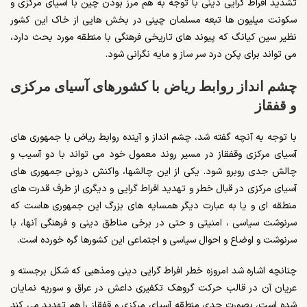
تشدید افراط گرایی دینی با توجه به هم مرز بودن چین با آسیای مرکزی و
سکونت میلیون ها تبعه مسلمان چینی در بخش هایی از خاک این کشور
نظیر سین کیانگ که پیوند های تاریخی فرهنگی با منطقه مورد بحث دارد،
می تواند برای پکن درد سر ساز و مایه نگرانی شود.
چشم انداز روابط ریاض با کشورهای آسیای مرکزی
و قفقاز
با توجه به آنچه گفته شد، چشم انداز و آینده روابط ریاض با جمهوری های
آسیای مرکزی وقفقاز در مسیر روند معمول خود می تواند با دو آسیب و
چالش جدی روبرو شود. یکی از این چالشها، واکنش درونی جمهوری های
آسیای مرکزی در قبال خطر و تهدید افراط گرایی و دیگری از طرف قدرت های
منطقه ای و یا به عبارت دیگر همسایه های بزرگ این جمهوری هاست که
سرنوشت سیاسی ، امنیتی و حتی در برخی مناطق دینی و فرهنگی آنها، با
سرنوشت و اوضاع و احوال سیاسی و اجتماعی این کشورها گره خورده است.
چنانچه اشاره شد امروزه خطر افراط گرایی دینی ومذهبی که شکل برجسته و
عریان آن در قالب حرکت گروهک تکفیری داعش در عراق و سوریه نمایان
شده است، بصورت جدی منطقه آسیای مرکزی و قفقاز را هم تهدید می کند