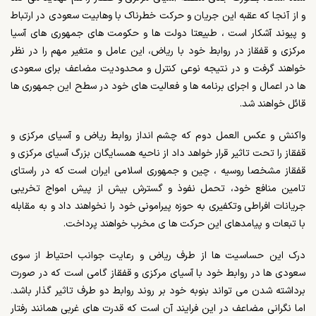
و از آنجا که عقبه این جریان و حرکت خطرناک با وهابیت سعودی در ارتباط
و پیوند آشکار است ، طبیعتا دولت ها و حکومت های جمهوری های آسیا
مرکزی و قفقاز در روابط خود با ریاض، این عامل و متغیر مهم را در نظر
خواهند گرفت و در نتیجه نوعی کنترل و محدودیت مضاعف برای سعودی
ها در اعمال و اجرای برنامه ها و فعالیت های خود در سطح این جمهوری ها
قائل خواهند شد.
واکنش و عکس العمل دوم که چشم انداز روابط ریاض و آسیای مرکزی و
قفقاز را تحت تاثیر قرار خواهد داد از ناحیه همسایگان بزرگ آسیای مرکزی و
قفقاز مشخصا روسیه ، چین و جمهوری اسلامی ایران است که در راستای
تامین منافع خود، تحمل نفوذ و گسترش بیش از پیش امواج تخریبی
جریانات افراطی وتکفیری به حوزه پیرامونی خود را نخواهند داد و به مقابله
با تبعات و پیامدهای این حرکت ها ی مخرب خواهند پرداخت.
درک این حساسیت ها از طرف ریاض و رعایت جوانب احتیاط از سوی
سعودی ها در روابط خود با آسیای مرکزی و قفقاز گامی است که در صورت
برداشته شدن می تواند بنوبه خود بر روند روابط دو طرف تاثیر گذار باشد.
اما نگرانی مضاعف در این فرایند آن است که قدرت های غربی همانند رفتار