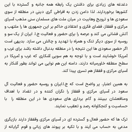
دغدغه های زیادی برای داشتن یک رابطه همه جانبه و گسترده با این
کشورها برخوردارند. لذا دامن زدن به افراطی گری دینی در منطقه از سوی
سعودی ها و ترویج وهابیت در میان ملت های مسلمان سنی مذهب آسیای
مرکزی و قفقاز، فضای فکری و اعتقادی حاکم بر این جمهوری ها را ملتهب و
آتش فشانی می کند و عرصه را برای حضور و فعالیت ج.ا. ایران از یک سو و
روسیه از سوی دیگر تنگ و همراه با تهدید و چالش می سازد. بدیهی است
اگر حضور سعودی ها این نتیجه را در منطقه بدنبال داشته باشد برای غرب و
آمریکا خوشایند است و با توجه به هم سویی آشکاری که غرب و آمریکا در
سطح منطقه خاورمیانه دارند، دامنه این هم نوایی می تواند بطور آشکار به
آسیای مرکزی و قفقاز هم تسری پیدا کند.
به همین اعتبار، پر واضح است که ج.ا.ایران و روسیه حضور و فعالیت آل
سعود در آسیای مرکزی و قفقاز را نگران کننده و در تضاد با اهداف
ومنافعشان ببینند و گام برداری های سعودی ها در این منطقه را با
حساسیت و کنجکاوانه رصد و تعقیب نمایند.
ترک ها که حضور فعال و گسترده ای در آسیای مرکزی وقفقاز دارند بازیگری
مدعی به حساب می آیند و با تکیه بر پیوند های زبانی و قوم گرایانه از