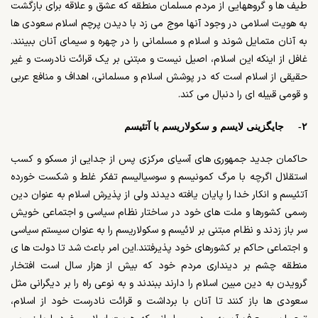
طیف ها و گروههایی از مردم مسلمان منطقه که عشق و علاقه برای بازگشت
به هویت اسلامی در وجود آنها موج می زد با دیدن پرچم اسلام سعودی ها
به آنان متمایل شوند و اسلام و مسلمانی را در چهره و سیمای آنان ببینند.
غافل از اینکه این اسلام، اصیل نیست و مبتنی بر یک قرائت نادرست و غیر
حقیقی از اسلام است که در پوشش اسلام و مسلمانی، اهداف و منافع عربی
و قومی قبیله ای را دنبال می کند.
۲- جایگزینی لایسم و سکولاریسم با آتئیسم
حاکمان جدید جمهوری های آسیای مرکزی پس از جدایی از مسکو و کسب
استقلال اگرچه با مرگ کمونیسم و سوسیالیسم تفکر غلط و شکست خورده
آتئیسم و انکار خدا را پایان یافته دیدند ولی از پذیرش اسلام به عنوان دین
رسمی کشورها و ملت های خود در ساختار نظام سیاسی و اجتماعی خویش
سر باز زدند و نظام مبتنی بر لائیسم و سکولاریسم را به عنوان سیستم سیاسی
و اجتماعی حاکم بر کشورهای خود پذیرفتند.این امر باعث شد تا دولت ها ی
منطقه چشم بر دینداری مردم خود که بیش از هزار سال است افتخار
گرویدن به دین مبین اسلام را دارند ببندند و به نوعی راه را بر دیگرانی مثل
سعودی ها باز کنند تا آنان با برداشت و قرائت نادرست خود از اسلام،