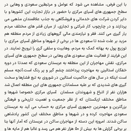
با این فرض، مشاهده می شود که عوامل و مرتبطین سعودی و وهابی در
سطح جمهوری های آسیای مرکزی با حضور در بازار تجارت این کشورها و با
دایر کردن شرکت های خدماتی و فروشگاهی به جذب علاقمندان مذهبی می
پردازند و در چارچوب کار شرکتی و تجاری، از میان قشر های مختلف مردم
یار گیری می کنند. فقر و نیازمندی مالی گروههای زیادی از مردم منطقه هم
مزید بر علت شده تا سعودی ها در برخی از شهرها و مناطق آسیای مرکزی با
توزیع پول به بهانه کمک به مردم، وهابیت و سلفی گری را ترویج نمایند. در
این فرایند از فعالیت های سعودی های وهابی در سطح جمهوری های آسیای
مرکزی، نقش مهاجران از این منطقه به عربستان سعودی که عمدتا در دوره
خفگان استالینی به مهاجرت پرداختند چشم گیر و پر رنگ است.آنچه مسلم
است اینکه در سال های حاکمیت استالین در شوروی به تبع فشارها و سخت
گیری های شدیدی که بر علیه مسلمانان جمهوری های این منطقه اعمال شد
هزاران نفر از اتباع و شهروندان مسلمان آسیای مرکزی خصوصا شهرها و
مناطق مختلف ازبکستان که از نظر جمعیت و اهمیت تاریخی و فرهنگی
بزرگترین و مهمترین جمهوری آسیای مرکزی به حساب می آید به عربستان
سعودی مهاجرت کرده و در شهرها و مناطق مختلف این کشور پادشاهی
ساکن شدند. امروزه این دسته از مهاجران ساکن در عربستان که آمار آنها بنا
بر برخی گزارش ها به بیش از ۵۰ هزار نفر هم می رسد و غالبا هم از مایه ها و