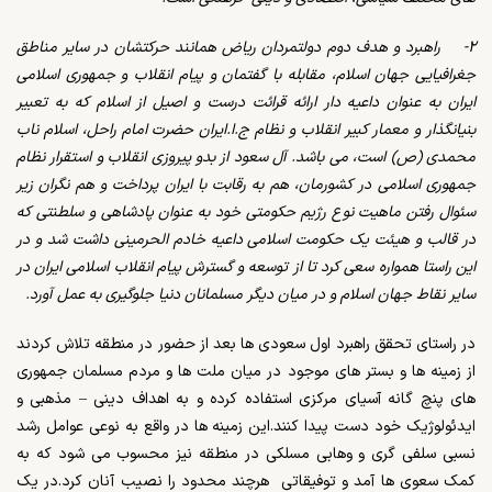
۲- راهبرد و هدف دوم دولتمردان ریاض همانند حرکتشان در سایر مناطق
جغرافیایی جهان اسلام، مقابله با گفتمان و پیام انقلاب و جمهوری اسلامی
ایران به عنوان داعیه دار ارائه قرائت درست و اصیل از اسلام که به تعبیر
بنیانگذار و معمار کبیر انقلاب و نظام ج.ا.ایران حضرت امام راحل، اسلام ناب
محمدی (ص) است، می باشد. آل سعود از بدو پیروزی انقلاب و استقرار نظام
جمهوری اسلامی در کشورمان، هم به رقابت با ایران پرداخت و هم نگران زیر
سئوال رفتن ماهیت نوع رژیم حکومتی خود به عنوان پادشاهی و سلطنتی که
در قالب و هیئت یک حکومت اسلامی داعیه خادم الحرمینی داشت شد و در
این راستا همواره سعی کرد تا از توسعه و گسترش پیام انقلاب اسلامی ایران در
سایر نقاط جهان اسلام و در میان دیگر مسلمانان دنیا جلوگیری به عمل آورد.
در راستای تحقق راهبرد اول سعودی ها بعد از حضور در منطقه تلاش کردند
از زمینه ها و بستر های موجود در میان ملت ها و مردم مسلمان جمهوری
های پنچ گانه آسیای مرکزی استفاده کرده و به اهداف دینی – مذهبی و
ایدئولوژیک خود دست پیدا کنند.این زمینه ها در واقع به نوعی عوامل رشد
نسبی سلفی گری و وهابی مسلکی در منطقه نیز محسوب می شود که به
کمک سعوی ها آمد و توفیقاتی هرچند محدود را نصیب آنان کرد.در یک