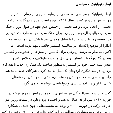
ابعاد ژئوپلیتیک و سیاسی:
ابعاد ژئوپلیتیک و سیاسی
ب
عد مهمی از
روابط خارجی از زمان استقرار
روابط بین هند و ترکیه در سال ۱۹۴۸، بوده است.
هرچند
درگذشته ترکیه
بخشی از اتحاد غربی و هند بخشی از جنبش عدم تعهد در طول دوران جنگ
سرد بود، بااین‌حال، پس از پایان دوران جنگ سرد، هر دو طرف تلاش‌هایی
در توسعه روابط داشته‌اند اما تقابل مذهبی هند با پاکستان حمایت صریح
آنکارا از موضع پاکستان در مناقشه کشمیر چالشی مهم بوده است. اما
اکنون به نظر می‌رسد اردوغان برای کاستن از تنش‌ها از خشونت و کشمیر
هند در گفت‌وگو با پاکستان برای حل مناقشه طولانی‌مدت تلاش کند و با
نقش شبه خنثی خود در کشمیر به‌منظور ساخت یک همکاری جدید با هند گام
بردارد. در بعد دیگری اردوغان یک میل به پیدا کردن شرکای جدید مانند هند
راه دیپلماسی ساخت دوستان به متحدان، خنثی به دوستان، و دشمنان به
خنثی را از راه اراده سیاسی و دیپلماسی هوشمندانه می‌نگرد.
گذشته از سفر عبدالله گل نیز به عنوان یازدهمین رئیس جمهور ترکیه در
فوریه ۲۰۱۰ پس از ۱۵ سال به هند و احمد داووداوغلو، در سمت وزیر امور
خارجه ترکیه در فوریه ۲۰۱۱ و توجه به نشست‌هایی چون «تبدیل همکاری
جنوب-جنوب به مشارکت مطلوب برای کشورهای توسعه نیافته» توجه ترکیه