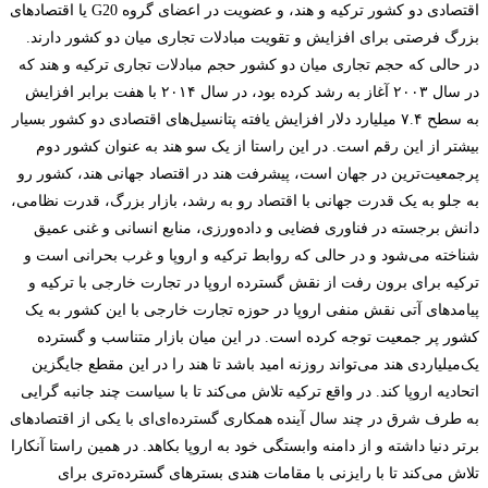
اقتصادی دو کشور ترکیه و هند، و عضویت در اعضای گروه
G20
یا اقتصادهای
بزرگ فرصتی برای افزایش و تقویت مبادلات تجاری میان دو کشور دارند.
در حالی که حجم تجاری میان دو کشور حجم مبادلات تجاری ترکیه و هند که
در سال ۲۰۰۳ آغاز به رشد کرده بود، در سال ۲۰۱۴ با هفت برابر افزایش
به سطح ۷.۴ میلیارد دلار افزایش یافته پتانسیل‌های اقتصادی دو کشور بسیار
بیشتر از این رقم است
.
در این راستا از یک سو هند به عنوان کشور دوم
پرجمعیت‌ترین در جهان است، پیشرفت هند در اقتصاد جهانی هند، کشور رو
به جلو به یک قدرت جهانی با اقتصاد رو به رشد، بازار بزرگ، قدرت نظامی،
دانش برجسته در فناوری فضایی و داده‌ورزی، منابع انسانی و غنی عمیق
شناخته می‌شود و در حالی که روابط ترکیه و اروپا و غرب بحرانی است و
ترکیه برای برون رفت از نقش گسترده اروپا در تجارت خارجی با ترکیه و
پیامدهای آتی نقش منفی اروپا در حوزه تجارت خارجی با این کشور به یک
کشور پر جمعیت توجه کرده است. در این میان بازار متناسب و گسترده
یک‌میلیاردی هند می‌تواند روزنه امید باشد تا هند را در این مقطع جایگزین
اتحادیه اروپا کند. در واقع ترکیه تلاش می‌کند تا با سیاست چند جانبه گرایی
به طرف شرق در چند سال آینده همکاری گسترده‌ای‌ای با یکی از اقتصادهای
برتر دنیا داشته و از دامنه وابستگی خود به اروپا بکاهد. در همین راستا آنکارا
تلاش می‌کند تا با رایزنی با مقامات هندی بسترهای گسترده‌تری برای