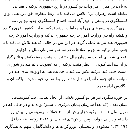
به بالاترین میزان مراودات دو کشور در تاریخ جمهوری ترکیه با هند بی
سابقه است رهبران ترک تلاش می‌کنند تا با ارتقا سفارت خود در دهلی نو و
کنسولگری در بمبئی و حیدرآباد است افتتاح کنسولگری جدید نیز برنامه
ریزی گردد و سفرهای وزرا و مقامات ارشد ترکیه به این کشور افزون گردد
و نقشه راه بین وزارت امور خارجه جمهوری ترکیه و وزارت امور خارجه
جمهوری هند نیز به عملی گردد. در این بین در حالی که هند تلاش می‌کند تا با
جلب نظر ترکیه به لزوم اصلاحات در ساختار سازمان ملل و افزایش
اعضای شورای امنیت سازمان ملل و تاثیرات مثبت مسئولانه‌تر و تاثیرگذار
تر از شرایط کنونی آن نظر مثبت ترکیه را به عضویت دائم هند در شورای
امنیت جلب کند. ترکیه تلاش می‌کند با حمایت هند به اولویت بندی هند در
سیاست‌های جنوب آسیا در حال حفظ روابط سنتی خوب خود با پاکستان و
بنگلادش ادامه دهد.
در حوزه دیگری نیز هر دو کشور بخشی از اتحاد نظامی ضد کمونیست،
پیمان بغداد (که بعداً سازمان پیمان مرکزی یا سنتو) بوده‌اند و در حالی که در
طول سال ۲۰۱۶، ترکیه دچار بیش از ۲۰۰ حملات تروریستی را پیش رو
داشته و در پی حوادث پس از کودتای نظامی از ۲۰۱۶ ژوئیه ۱۵، حداقل
۱،۳۴،۱۹۴ مسئولان و معلمان، بوروکرات ها و دانشگاهیان متهم به همگاری