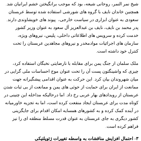
شیخ نمر النمر، روحانی شیعه، بود که موجب برانگیختن خشم ایرانیان شد.
همچنین خاندان نایف با گروه های شورشی استفاده شده توسط عربستان
سعودی به عنوان ابزاری در سیاست خارجی، پیوند های خویشاوندی دارند.
پدر محمد بن نایف، نایف بن عبدالعزیز آل سعود به عنوان وزیر کشور
خدمت کرده و سرویس های اطلاعاتی داخلی، پلیس، نیروهای ویژه،
سازمان های اجرائیات موادمخدر و نیروهای مجاهدین عربستان را تحت
کنترل خود داشته است.
ملک سلمان از جنگ یمن برای مقابله با نارضایتی نخبگان استفاده کرد،
چیزی که واشینگتون پست آن را تحت عنوان موج احساسات ملی گرایی در
میان شهروندان بیان کرد. این حرکت به عنوان اقدامی پیشگیرانه جهت
ممانعت از ایران برای حمایت از حوثی های یمن و ممانعت از بی ثبات شدن
عربستان از رویدادهای بهار عربی رخ داد. اما درحالیکه مداخله این چنینی در
کوتاه مدت برای عربستان ایجاد منفعت کرده است، اما به تجزیه خاورمیانه
در آینده کمک کرده و به کشورهای همسایه امکان اقدام برای جایگزینی
کشور دیگری به جای عربستان به عنوان قدرت مسلط منطقه ای را نیز
فراهم کرده است.
۳-
احتمال افزایش مناقشات به واسطه تغییرات ژئوپلتیکی