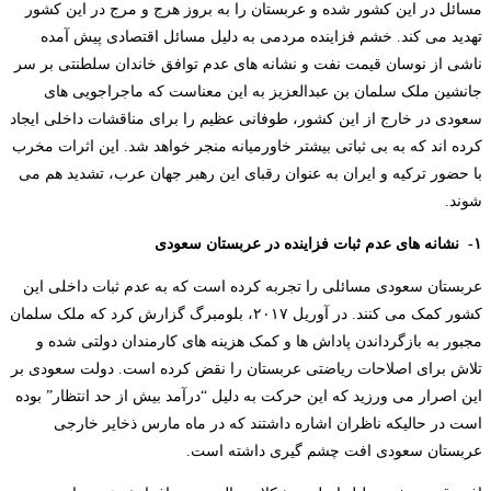
مسائل در این کشور شده و عربستان را به بروز هرج و مرج در این کشور
تهدید می کند. خشم فزاینده مردمی به دلیل مسائل اقتصادی پیش آمده
ناشی از نوسان قیمت نفت و نشانه های عدم توافق خاندان سلطنتی بر سر
جانشین ملک سلمان بن عبدالعزیز به این معناست که ماجراجویی های
سعودی در خارج از این کشور، طوفانی عظیم را برای مناقشات داخلی ایجاد
کرده اند که به بی ثباتی بیشتر خاورمیانه منجر خواهد شد. این اثرات مخرب
با حضور ترکیه و ایران به عنوان رقبای این رهبر جهان عرب، تشدید هم می
شوند.
۱-
نشانه های عدم ثبات فزاینده در عربستان سعودی
عربستان سعودی مسائلی را تجربه کرده است که به عدم ثبات داخلی این
کشور کمک می کنند. در آوریل ۲۰۱۷، بلومبرگ گزارش کرد که ملک سلمان
مجبور به بازگرداندن پاداش ها و کمک هزینه های کارمندان دولتی شده و
تلاش برای اصلاحات ریاضتی عربستان را نقض کرده است. دولت سعودی بر
این اصرار می ورزید که این حرکت به دلیل “درآمد بیش از حد انتظار” بوده
است در حالیکه ناظران اشاره داشتند که در ماه مارس ذخایر خارجی
عربستان سعودی افت چشم گیری داشته است.