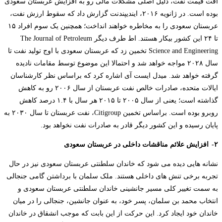
افت قیمت نفت، دلیل اصلی مشکلات مالی رو به افزایش عربستان سعودی
بوده است. در ژانویه ۲۰۱۶، ایندیپندنت گزارش داد که سقوط ارزش نفت،
عربستان سعودی را به مخاطره خواهند انداخت؛ همچنین یک سوم افراد ۱۵
تا ۲۴ این کشور بیکار هستند. اط طرف دیگر
The Journal of Petroleum
Science and Engineering
تخمین زد که عربستان سعودی با اوج تولید نفت تا
سال ۲۰۲۸ مواجه خواهد شد و احتمالا این موضوع توسط مقامات نادیده
گرفته خواهد شد. میدل ایست آی اشاره کرد که براساس نظر کارشناسان
ایالات متحده، صادرات خالص نفت عربستان از سال ۲۰۰۶ رو به کاهش
گذاشته است؛ یعنی از سال ۲۰۰۵ تا ۲۰۱۵ هر سال با ۱.۴ درصد کاهش
روبرو بوده است. براساس تخمین
Citigroup
، نفت عربستان تا سال ۲۰۳۰ به
پایان رسیده و این کشور دیگر قادر به صادرات نفت نخواهد بود.
۲-
افزایش علائم مناقشات داخلی در عربستان سعودی
نشانه هایی دیده می شود که خاندان سلطنتی عربستان سعودی نیز در حال
تجربه برخی تنش های داخلی هستند. ملک سلمان با برداشتن گامی جنجالی
به سمت تغییر کلی مسیر جانشینی خاندان سلطنتی عربستان سعودی و
انتخاب محمد بن سلمان، پسر خود، به عنوان جانشین، جنجالی را در میان
خاندان خود ایجاد کرد. این حرکت از این بابت که موجب انشقاق در خاندان