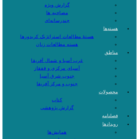
گزارش ویژه
مصاحبه ها
چندرسانه‌ای
هسته‌ها
هستهٔ مطالعات استراتژیک کریدورها
هسته مطالعات زنان
مناطق
غرب آسیا و شمال آفریقا
آسیای مرکزی و قفقاز
جنوب شرق آسیا
جنوب و مرکز آفریقا
محصولات
کتاب
گزارش پژوهشی
فصلنامه
رویدادها
همایش‌ها