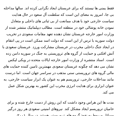
فقط یمنی ها نیستند که برای عربستان ایجاد نگرانی کرده اند. سالها مداخله
بی جا، امروز به معنای این است که سلطنت آل سعود در حال هدایت
سیاست خارجی خود با هدف ممانعت از بی ثباتی های داخلی و متعادل
نمودن خانه پوشالی خود در منطقه است. مطالب دیپلماتیک منتشر شده از
وزارت امور خارجه عربستان نشان دهنده تعهد مقامات سعودی در تخریب
دولت سوریه با ترس از این است که دولت اسد ممکن است در پی انتقام
در ایجاد جنگ داخلی مخرب در عربستان مشارکت ورزد. عربستان سعودی با
آتش افکنی و حمایت از گروه های تروریستی به جنگ در سوریه دامن زده
است. اسناد منتشره از وزارت امور خارجه ایالات متحده در ویکی لیکس
نشان می دهد که چگونه عربستان سعودی مهمترین تامین کننده حمایت های
مالی گروه های تروریستی سنی مذهب در سراسر جهان است. اما درست
مانند مداخلات خارجی، تروریسم هم به عنوان یک ابزار سیاست خارجی، به
عنوان ابزاری برای هدایت انرژی مخرب این کشور به بهترین شکل عمل
می کند.
مدت ها این هراس وجود داشت که این روش از دست خارج شده و برای
حامیان تروریسم ایجاد مشکل کند. نیروهای امنیتی سعودی هر روز درگیر
مسائل مربوط به نفوذ گروه های تروریستی هستند. در سال ۲۰۰۱،