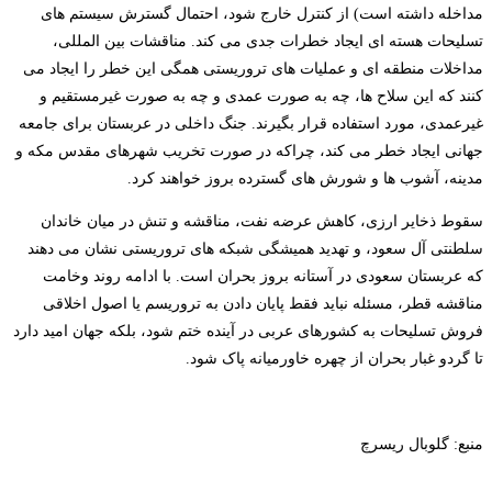
مداخله داشته است) از کنترل خارج شود، احتمال گسترش سیستم های
تسلیحات هسته ای ایجاد خطرات جدی می کند. مناقشات بین المللی،
مداخلات منطقه ای و عملیات های تروریستی همگی این خطر را ایجاد می
کنند که این سلاح ها، چه به صورت عمدی و چه به صورت غیرمستقیم و
غیرعمدی، مورد استفاده قرار بگیرند. جنگ داخلی در عربستان برای جامعه
جهانی ایجاد خطر می کند، چراکه در صورت تخریب شهرهای مقدس مکه و
مدینه، آشوب ها و شورش های گسترده بروز خواهند کرد.
سقوط ذخایر ارزی، کاهش عرضه نفت، مناقشه و تنش در میان خاندان
سلطنتی آل سعود، و تهدید همیشگی شبکه های تروریستی نشان می دهند
که عربستان سعودی در آستانه بروز بحران است. با ادامه روند وخامت
مناقشه قطر، مسئله نباید فقط پایان دادن به تروریسم یا اصول اخلاقی
فروش تسلیحات به کشورهای عربی در آینده ختم شود، بلکه جهان امید دارد
تا گردو غبار بحران از چهره خاورمیانه پاک شود.
منبع: گلوبال ریسرچ