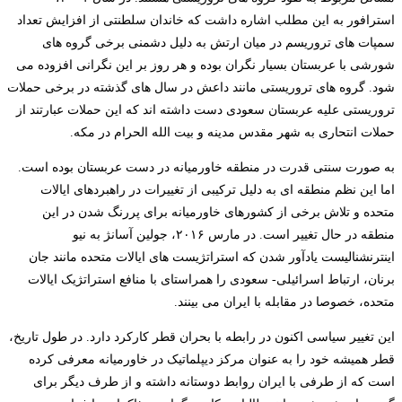
استرافور به این مطلب اشاره داشت که خاندان سلطنتی از افزایش تعداد
سمپات های تروریسم در میان ارتش به دلیل دشمنی برخی گروه های
شورشی با عربستان بسیار نگران بوده و هر روز بر این نگرانی افزوده می
شود. گروه های تروریستی مانند داعش در سال های گذشته در برخی حملات
تروریستی علیه عربستان سعودی دست داشته اند که این حملات عبارتند از
حملات انتحاری به شهر مقدس مدینه و بیت الله الحرام در مکه.
به صورت سنتی قدرت در منطقه خاورمیانه در دست عربستان بوده است.
اما این نظم منطقه ای به دلیل ترکیبی از تغییرات در راهبردهای ایالات
متحده و تلاش برخی از کشورهای خاورمیانه برای پررنگ شدن در این
منطقه در حال تغییر است. در مارس ۲۰۱۶، جولین آسانژ به نیو
اینترنشنالیست یادآور شدن که استراتژیست های ایالات متحده مانند جان
برنان، ارتباط اسرائیلی- سعودی را همراستای با منافع استراتژیک ایالات
متحده، خصوصا در مقابله با ایران می بینند.
این تغییر سیاسی اکنون در رابطه با بحران قطر کارکرد دارد. در طول تاریخ،
قطر همیشه خود را به عنوان مرکز دیپلماتیک در خاورمیانه معرفی کرده
است که از طرفی با ایران روابط دوستانه داشته و از طرف دیگر برای