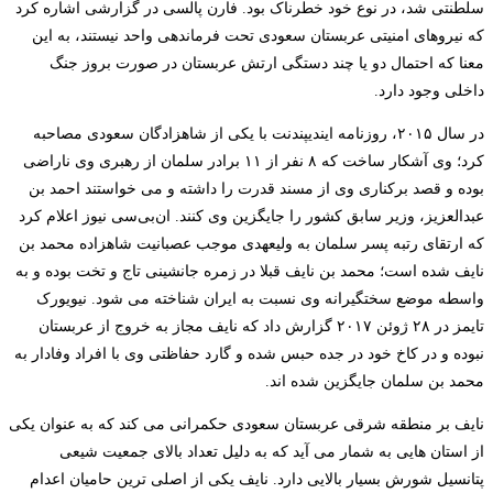
سلطنتی شد، در نوع خود خطرناک بود. فارن پالسی در گزارشی اشاره کرد
که نیروهای امنیتی عربستان سعودی تحت فرماندهی واحد نیستند، به این
معنا که احتمال دو یا چند دستگی ارتش عربستان در صورت بروز جنگ
داخلی وجود دارد.
در سال ۲۰۱۵، روزنامه ایندیپندنت با یکی از شاهزادگان سعودی مصاحبه
کرد؛ وی آشکار ساخت که ۸ نفر از ۱۱ برادر سلمان از رهبری وی ناراضی
بوده و قصد برکناری وی از مسند قدرت را داشته و می خواستند احمد بن
عبدالعزیز، وزیر سابق کشور را جایگزین وی کنند. ان‌بی‌سی نیوز اعلام کرد
که ارتقای رتبه پسر سلمان به ولیعهدی موجب عصبانیت شاهزاده محمد بن
نایف شده است؛ محمد بن نایف قبلا در زمره جانشینی تاج و تخت بوده و به
واسطه موضع سختگیرانه وی نسبت به ایران شناخته می شود. نیویورک
تایمز در ۲۸ ژوئن ۲۰۱۷ گزارش داد که نایف مجاز به خروج از عربستان
نبوده و در کاخ خود در جده حبس شده و گارد حفاظتی وی با افراد وفادار به
محمد بن سلمان جایگزین شده اند.
نایف بر منطقه شرقی عربستان سعودی حکمرانی می کند که به عنوان یکی
از استان هایی به شمار می آید که به دلیل تعداد بالای جمعیت شیعی
پتانسیل شورش بسیار بالایی دارد. نایف یکی از اصلی ترین حامیان اعدام