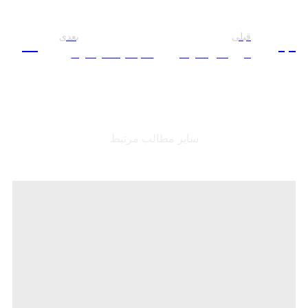
قبلی
بعدی
قبلی
بعدی
خروج امریکا از سوریه، چرایی و آینده منازعات منطقه ای
تمدید مهلت ارسال مقالات به همایش آینده جهان اسلام در افق ۱۴۱۴
سایر مطالب مرتبط