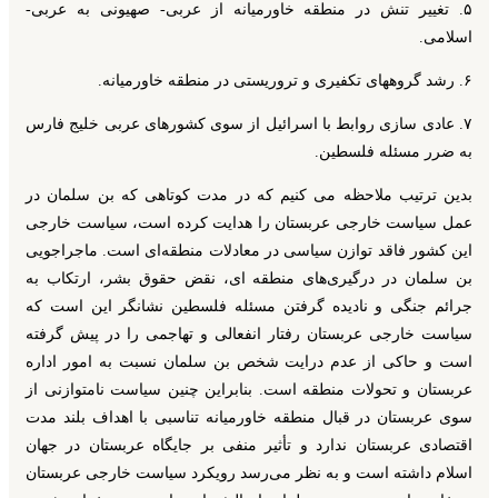
۵. تغییر تنش در منطقه خاورمیانه از عربی- صهیونی به عربی-
اسلامی.
۶. رشد گروههای تکفیری و تروریستی در منطقه خاورمیانه.
۷. عادی سازی روابط با اسرائیل از سوی کشورهای عربی خلیج فارس
به ضرر مسئله فلسطین.
بدین ترتیب ملاحظه می کنیم که در مدت کوتاهی که بن سلمان در
عمل سیاست خارجی عربستان را هدایت کرده است، سیاست خارجی
این کشور فاقد توازن سیاسی در معادلات منطقه‌ای است. ماجراجویی
بن سلمان در درگیری‌های منطقه ای، نقض حقوق بشر، ارتکاب به
جرائم جنگی و نادیده گرفتن مسئله فلسطین نشانگر این است که
سیاست خارجی عربستان رفتار انفعالی و تهاجمی را در پیش گرفته
است و حاکی از عدم درایت شخص بن سلمان نسبت به امور اداره
عربستان و تحولات منطقه است. بنابراین چنین سیاست نامتوازنی از
سوی عربستان در قبال منطقه خاورمیانه تناسبی با اهداف بلند مدت
اقتصادی عربستان ندارد و تأثیر منفی بر جایگاه عربستان در جهان
اسلام داشته است و به نظر می‌رسد رویکرد سیاست خارجی عربستان