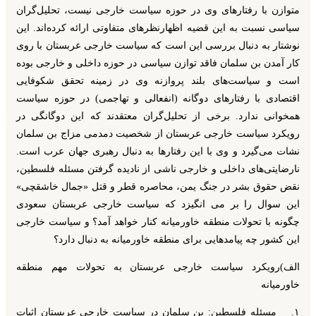
متوازن با رفتارهای وی در حوزه سیاست خارجی نیست، تحلیل‌گران
سیاسی نسبت به این قضیه اظهارنظرهای متفاوتی ارائه کرده‌اند. این
نوشتار به دنبال بررسی این است که سیاست خارجی عربستان با روی
کار آمدن بن سلمان فاقد توازن سیاسی در حوزه داخلی و خارجی بوده
است و سیاست‌های بلند پروازنه وی در زمینه تحقق شکوفایی
اقتصادی با رفتارهای دوگانه (انفعالی و تهاجمی) در حوزه سیاست
همخوانی ندارد. برخی از تحلیل‌گران معتقدند که این دوگانگی در
رویکرد سیاست خارجی عربستان از شخصیت دمدمی مزاج بن سلمان
نشات می‌گیرد و وی با این رفتارها به دنبال رهبری جهان عرب است.
نارضایتی‌های داخلی و خارجی ناشی از نادیده گرفتن مسئله فلسطین،
نقض حقوق بشر در جنگ یمن، محاصره قطر و قتل «جمال خاشقچی»
این سوال را بر می انگیزد که سیاست خارجی عربستان سعودی
چگونه با تحولات منطقه خاورمیانه کنار خواهد آمد؟ و سیاست خارجی
این کشور چه پیامدهایی برای منطقه خاورمیانه به دنبال دارد؟
الف)رویکرد سیاست خارجی عربستان به تحولات مهم منطقه
خاورمیانه
۱.
مسئله فلسطین: بن سلمان در سیاست خارجی عربستان اثبات