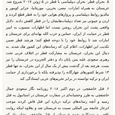
۵. بحران قطر: بحران دیپلماسی با قطر در ۵ ژوئن ۲۰۱۷ شروع شد.
عربستان به همراه امارات، مصر، بحرین، موریتانیا، جزایر کومور و
مالدیو روابط دیپلماسی و پروازهای هوایی خود را به قطر قطع کردند و
اردن و جیبوتی نیز تعداد دیپلمات‌هایشان را در قطر کاهش دادند. دلایل
واقعی پشت این بحران روشن نیست اما اظهارات منسوب به امیر
قطر در حمایت از ایران، حماس و حزب الله بهانه‌ای برای عربستان و
امارات شد تا روابط خود را با دوحه قطع کنند؛ هرچند قطر ضمن
تکذیب این اظهارات، اعلام کرد که رسانه‌های این کشور هک شدند. به
دنبال این بحران، عربستان به مشارکت قطر در ائتلاف عربی تحت
رهبری سعودی علیه یمن پایان داد و دفتر الجزیره در عربستان را نیز
بست. هرچند بعد از گذشت بیش از یک سال از این بحران، نه تنها قطر
۱۳ شرط کشورهای چهارگانه را نپذیرفته بلکه با برخورداری از حمایت
ایران و ترکیه توانسته در برابر تحریم‌های عربی ایستادگی کند.
۶. قتل خاشقچی: در دوم اکتبر ۲۰۱۸ روزنامه نگار سعودی جمال
خاشقچی به طرز وحشیانه‌ای در سفارت عربستان در استانبول به قتل
رسید و آنچه رسانه‌های ترکیه درباره این قتل فاش کردند موجب
انزجار جامعه بین المللی نسبت به عربستان شد و بعلاوه اینکه روایت
ناقص و دستکاری شده عربستان از قتل خاشقچی نشان داد که