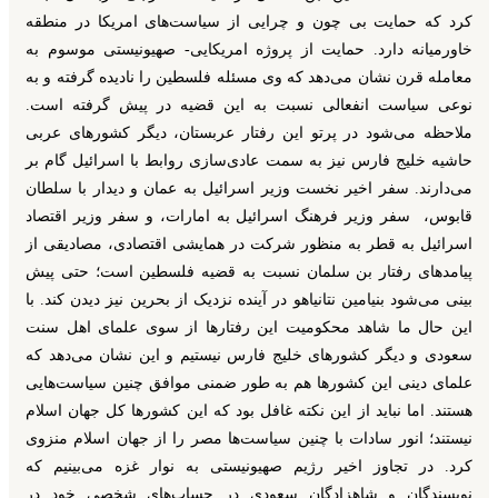
کرد که حمایت بی چون و چرایی از سیاست‌های امریکا در منطقه
خاورمیانه دارد. حمایت از پروژه امریکایی- صهیونیستی موسوم به
معامله قرن نشان می‌دهد که وی مسئله فلسطین را نادیده گرفته و به
نوعی سیاست انفعالی نسبت به این قضیه در پیش گرفته است.
ملاحظه می‌شود در پرتو این رفتار عربستان، دیگر کشورهای عربی
حاشیه خلیج فارس نیز به سمت عادی‌سازی روابط با اسرائیل گام بر
می‌دارند. سفر اخیر نخست وزیر اسرائیل به عمان و دیدار با سلطان
قابوس، سفر وزیر فرهنگ اسرائیل به امارات، و سفر وزیر اقتصاد
اسرائیل به قطر به منظور شرکت در همایشی اقتصادی، مصادیقی از
پیامدهای رفتار بن سلمان نسبت به قضیه فلسطین است؛ حتی پیش
بینی می‌شود بنیامین نتانیاهو در آینده نزدیک از بحرین نیز دیدن کند. با
این حال ما شاهد محکومیت این رفتارها از سوی علمای اهل سنت
سعودی و دیگر کشورهای خلیج فارس نیستیم و این نشان می‌دهد که
علمای دینی این کشورها هم به طور ضمنی موافق چنین سیاست‌هایی
هستند. اما نباید از این نکته غافل بود که این کشورها کل جهان اسلام
نیستند؛ انور سادات با چنین سیاست‌ها مصر را از جهان اسلام منزوی
کرد. در تجاوز اخیر رژیم صهیونیستی به نوار غزه می‌بینیم که
نویسندگان و شاهزادگان سعودی در حساب‌های شخصی خود در