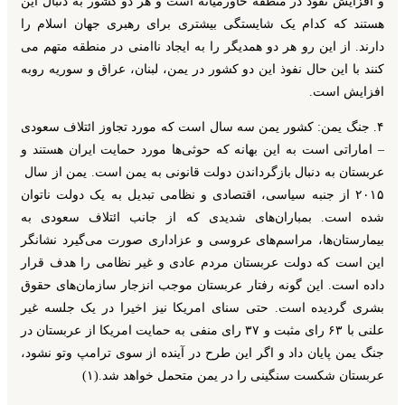
و افزایش نفوذ در منطقه خاورمیانه است و هر دو کشور به دنبال این
هستند که کدام یک شایستگی بیشتری برای رهبری جهان اسلام را
دارند. از این رو هر دو همدیگر را به ایجاد ناامنی در منطقه متهم می
کنند با این حال نفوذ این دو کشور در یمن، لبنان، عراق و سوریه روبه
افزایش است.
۴. جنگ یمن: کشور یمن سه سال است که مورد تجاوز ائتلاف سعودی
–
اماراتی است به این بهانه که حوثی‌ها مورد حمایت ایران هستند و
عربستان به دنبال بازگرداندن دولت قانونی به یمن است. یمن از سال
۲۰۱۵ از جنبه سیاسی، اقتصادی و نظامی تبدیل به یک دولت ناتوان
شده است. بمباران‌های شدیدی که از جانب ائتلاف سعودی به
بیمارستان‌ها، مراسم‌های عروسی و عزاداری صورت می‌گیرد نشانگر
این است که دولت عربستان مردم عادی و غیر نظامی را هدف قرار
داده است. این گونه رفتار عربستان موجب انزجار سازمان‌های حقوق
بشری گردیده است. حتی سنای امریکا نیز اخیرا در یک جلسه غیر
علنی با ۶۳ رای مثبت و ۳۷ رای منفی به حمایت امریکا از عربستان در
جنگ یمن پایان داد و اگر این طرح در آینده از سوی ترامپ وتو نشود،
عربستان شکست سنگینی را در یمن متحمل خواهد شد.(۱)