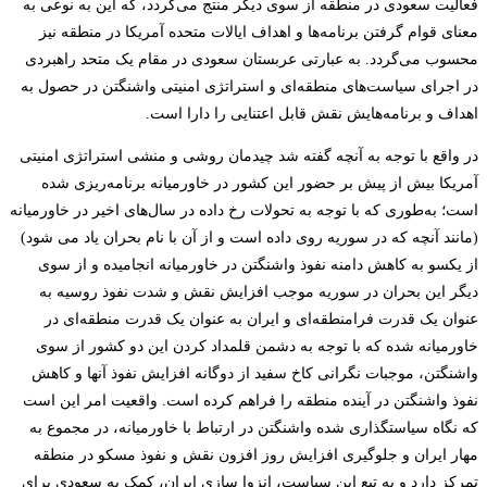
فعالیت سعودی در منطقه از سوی دیگر منتج می‌گردد، که این به نوعی به
معنای قوام گرفتن برنامه‌ها و اهداف ایالات متحده آمریکا در منطقه نیز
محسوب می‌گردد. به عبارتی عربستان سعودی در مقام یک متحد راهبردی
در اجرای سیاست‌های منطقه‌ای و استراتژی امنیتی واشنگتن در حصول به
اهداف و برنامه‌هایش نقش قابل اعتنایی را دارا است.
در واقع با توجه به آنچه گفته شد چیدمان روشی و منشی استراتژی امنیتی
آمریکا بیش از پیش بر حضور این کشور در خاورمیانه برنامه‌ریزی شده
است؛ به‌طوری که با توجه به تحولات رخ داده در سال‌های اخیر در خاورمیانه
(مانند آنچه که در سوریه روی داده است و از آن با نام بحران یاد می شود)
از یکسو به کاهش دامنه نفوذ واشنگتن در خاورمیانه انجامیده و از سوی
دیگر این بحران در سوریه موجب افزایش نقش و شدت نفوذ روسیه به
عنوان یک قدرت فرامنطقه‌ای و ایران به عنوان یک قدرت منطقه‌ای در
خاورمیانه شده که با توجه به دشمن قلمداد کردن این دو کشور از سوی
واشنگتن، موجبات نگرانی کاخ سفید از دوگانه افزایش نفوذ آنها و کاهش
نفوذ واشنگتن در آینده منطقه را فراهم کرده است. واقعیت امر این است
که نگاه سیاستگذاری شده واشنگتن در ارتباط با خاورمیانه، در مجموع به
مهار ایران و جلوگیری افزایش روز افزون نقش و نفوذ مسکو در منطقه
تمرکز دارد و به تبع این سیاست، انزوا سازی ایران، کمک به سعودی برای