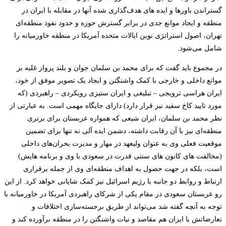
گستراندن باورها و ایده های هدف‌گذاری شده آنها در مقابله با ایران در
منطقه و ایجاد موانع جدی در برابر گسترش حوزه و حدود نفوذ منطقه‌ای
تهران، اصول استراتژی نوین ایالات متحده آمریکا در منطقه خاورمیانه را
شامل می‌شود.
در مجموع باید گفت که برای محمد بن سلمان جوان و بلند پرواز غلبه بر
موانع داخلی و خارجی با کمک واشنگتن و ایجاد یک تصویر موفق از خود،
ایران هراسی ترویجی
–
تبلیغی و ایران ستیزی رویکردی
–
راهبردی (که
مورد تایید کاخ سفید نیز قرار دارد) دارای جایگاه مهمی است. به عبارتی از
نظر محمد بن سلمان، ایران شیعی که همواره عربستان برای برتری
منطقه‌ای نیز با آن رقابت داشته، دشمن ایده آلی نه تنها برای تضمین
موقعیت فعلی وی به عنوان ولیعهد در مهار و مدیرت بحران‌های داخلی
(مخالفت های کانون های سنتی قدرت در سعودی با وی و برنامه هایش)
است، بلکه در جهت حصول به اهداف منطقه‌ای وی از جمله برقراری
ارتباط و روابط دو جانبه با رژیم اسرائیل نیز کمک شایانی خواهد کرد. از این
رو عربستان سعودی در مقام یکی از شرکای راهبردی آمریکا در خاورمیانه با
توجه به آنچه گفته شد می‌تواند از طریق برجسته‌سازی اختلافات و
تعارضاتش با ایران هم مقاصد و نیات واشنگتن را در منطقه برآورده کند و