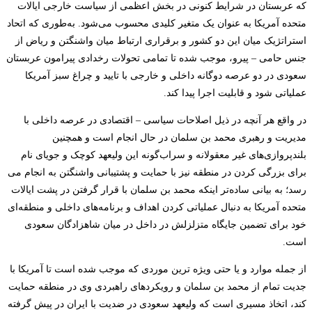
که عربستان در شرایط کنونی در بخش اعظمی از سیاست خارجی ایالات
متحده آمریکا به عنوان یک متغیر کلیدی محسوب می‌شود. به‌طوری که اتحاد
استراتژیک میان این دو
کشور و برقراری ارتباط میان واشنگتن و ریاض از
جنس حامی
–
پیرو، موجب شده تا تمامی تحولات رخدادی پیرامون عربستان
سعودی در دو عرصه دوگانه داخلی و خارجی با تایید و چراغ سبز آمریکا
عملیاتی شود و قابلیت اجرا پیدا کند.
در واقع هر آنچه در ذیل اصلاحات سیاسی – اقتصادی در عرصه داخلی با
مدیریت و رهبری محمد بن سلمان در حال انجام است و همچنین
بلندپروازی‌های غیر معقولانه و سراب‌گونه این ولیعهد کوچک و جویای نام
برای بزرگی کردن در منطقه
نیز با حمایت و پشتیبانی واشنگتن به انجام می
رسد؛ به بیانی ساده‌تر اینکه محمد بن سلمان با قرار گرفتن در پشت ایالات
متحده آمریکا به دنبال عملیاتی کردن اهداف و برنامه‌های داخلی و منطقه‌ای
خود برای تضمین جایگاه متزلزلش در داخل در میان شاهزادگان سعودی
است.
از
جمله
موارد و یا حتی ویژه ترین موردی که موجب شده است تا آمریکا با
جدیت تمام از محمد بن سلمان و رویکردهای راهبردی وی در منطقه حمایت
کند، اتخاذ مسیری است که ولیعهد سعودی در ضدیت با ایران در پیش گرفته