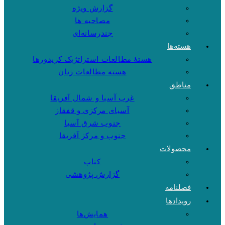
گزارش ویژه
مصاحبه ها
چندرسانه‌ای
هسته‌ها
هستهٔ مطالعات استراتژیک کریدورها
هسته مطالعات زنان
مناطق
غرب آسیا و شمال آفریقا
آسیای مرکزی و قفقاز
جنوب شرق آسیا
جنوب و مرکز آفریقا
محصولات
کتاب
گزارش پژوهشی
فصلنامه
رویدادها
همایش‌ها