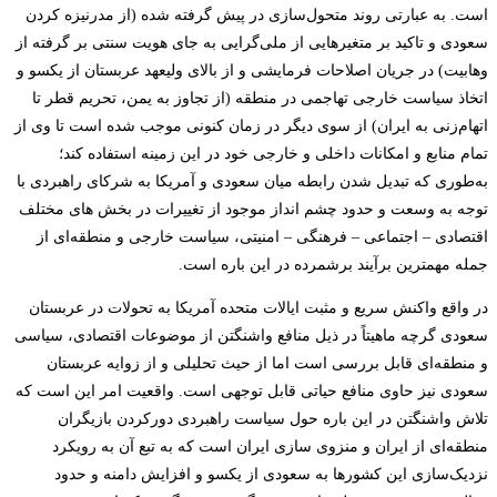
است. به عبارتی روند متحول‌سازی در پیش گرفته شده (از مدرنیزه کردن
سعودی و تاکید بر متغیرهایی از ملی‌گرایی به جای هویت سنتی بر گرفته از
وهابیت) در جریان اصلاحات فرمایشی و از بالای ولیعهد عربستان از یکسو و
اتخاذ سیاست خارجی تهاجمی در منطقه (از تجاوز به یمن، تحریم قطر تا
اتهام‌زنی به ایران) از سوی دیگر در زمان کنونی موجب شده است تا وی از
تمام منابع و امکانات داخلی و خارجی خود در این زمینه استفاده کند؛
به‌طوری که تبدیل شدن رابطه میان سعودی و آمریکا به شرکای راهبردی با
توجه به وسعت و حدود چشم انداز موجود از تغییرات در بخش های مختلف
اقتصادی
–
اجتماعی
–
فرهنگی
–
امنیتی، سیاست خارجی و منطقه‌ای از
جمله مهمترین برآیند برشمرده در این باره است.
در واقع واکنش سریع و مثبت ایالات متحده آمریکا به تحولات
در
عربستان
سعودی گرچه ماهیتاً در ذیل منافع واشنگتن از
موضوعات
اقتصادی، سیاسی
و منطقه‌ای قابل بررسی است اما از حیث تحلیلی و از زوایه عربستان
سعودی نیز حاوی منافع حیاتی قابل توجهی است. واقعیت امر این است که
تلاش واشنگتن در این باره حول سیاست راهبردی دورکردن بازیگران
منطقه‌ای از ایران و منزوی سازی ایران است که به تبع آن به رویکرد
نزدیک‌سازی این کشورها به سعودی از یکسو و افزایش دامنه و حدود