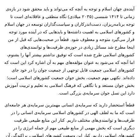
آینده‌­ی جهان اسلام و توجه به آنچه که می­‌تواند و باید محقق شود در بازه‌­ی
زمانی تا ۱۴۱۴ شمسی (۲۰۳۵ میلادی) نگاه منطقی و عاقلانه‌­ای است تا
توجه برنامه‌­ریزان، دست­‌اندرکاران و سیاست­‌گذاران توسعه در جهان اسلام
و کشورهای اسلامی به اهمیت داشته‌­ها و بایدهایی که در آینده مورد توجه
قرار می‌­گیرد متوجه و معطوف شود. قطعاً در صحبت‌­هایی که قبل از من
اینجا مطرح شد مسائل زیادی در حوزه‌­ی ظرفیت‌­ها و توانمندی‌های
کشورهای اسلامی طرح شده است که توفیق نداشتم بیشتر آنها را بشنوم،
اما آنچه که می‌­شود به عنوان مؤلفه­‌های مهم به آن اشاره کرد این است که
کشورهای اسلامی جمعیت قابل توجهی از جمعیت جوان را در خود جای
داده‌­اند. نکته­‎ی مهم جمعیت، بخش جوان جمعیت کشورهای اسلامی است؛
بخش جوان مستعد و با نگاهی که فرهنگ اسلامی به تعلیم و تربیت آموزش
دارد این نسل جوان سرمایه­‌ی بزرگی است.
قطعاً استحضار دارید که سرمایه­‌ی انسانی مهمترین سرمایه­‌ی هر جامعه­‌ای
است که ما به لطف الهی در کشورهای اسلامی سرمایه‌­ی انسانی را در
ظرفیت­‌ها و توانمندی‌­های مختلف داریم. کنار این منابع طبیعی ظرفیت
دیگری است که بخش مهمی از منابع طبیعی مهم از جمله انرژی را در
کشورهای اسلامی داریم. کنار این وسعت کشورهای اسلامی، پراکندگی آن