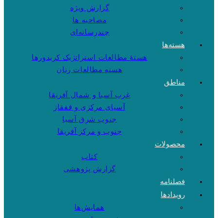
گزارش ویژه
مصاحبه ها
چندرسانه‌ای
هسته‌ها
هستهٔ مطالعات استراتژیک کریدورها
هسته مطالعات زنان
مناطق
غرب آسیا و شمال آفریقا
آسیای مرکزی و قفقاز
جنوب شرق آسیا
جنوب و مرکز آفریقا
محصولات
کتاب
گزارش پژوهشی
فصلنامه
رویدادها
همایش‌ها