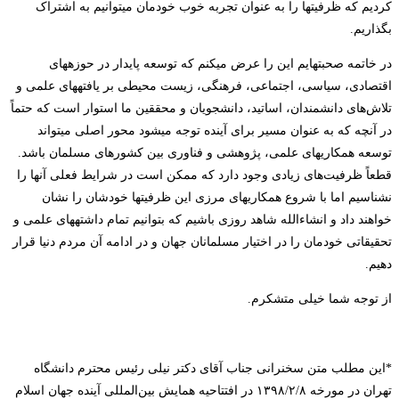
کردیم که ظرفیت
ها را به عنوان تجربه خوب خودمان می
توانیم به اشتراک
بگذاریم.
در خاتمه صحبت
هایم این را عرض می
کنم که توسعه پایدار در حوزه
های
اقتصادی، سیاسی، اجتماعی، فرهنگی، زیست محیطی بر یافته
های علمی و
تلاش‌های دانشمندان، اساتید، دانشجویان و محققین ما استوار است که حتماً
در آنچه که به عنوان مسیر برای آینده توجه می
شود محور اصلی می
تواند
توسعه همکاری
های علمی، پژوهشی و فناوری بین کشورهای مسلمان باشد.
قطعاً ظرفیت‌های زیادی وجود دارد که ممکن است در شرایط فعلی آنها را
نشناسیم اما با شروع همکاری
های مرزی این ظرفیت
ها خودشان را نشان
خواهند داد و انشاءالله شاهد روزی باشیم که بتوانیم تمام داشته
های علمی و
تحقیقاتی خودمان را در اختیار مسلمانان جهان و در ادامه آن مردم دنیا قرار
دهیم.
از توجه شما خیلی متشکرم.
*
این مطلب متن سخنرانی جناب آقای دکتر نیلی رئیس محترم دانشگاه
تهران در مورخه
۱۳۹۸/۲/۸ در افتتاحیه همایش بین‌المللی آینده جهان اسلام