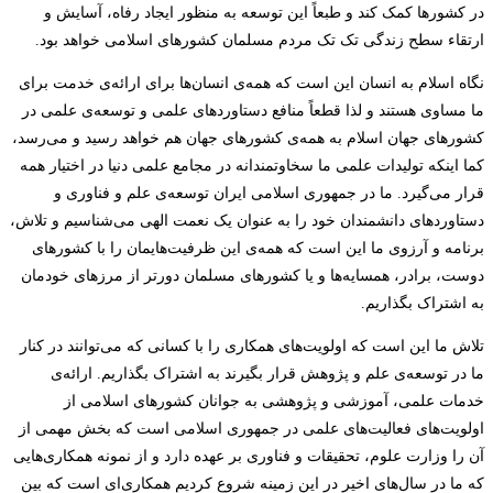
در کشورها کمک کند و طبعاً این توسعه به منظور ایجاد رفاه، آسایش و
ارتقاء سطح زندگی تک تک مردم مسلمان کشورهای اسلامی خواهد بود.
نگاه اسلام به انسان این است که همه­‌ی انسان­‌ها برای ارائه­‌ی خدمت برای
ما مساوی هستند و لذا قطعاً منافع دستاوردهای علمی و توسعه­‌ی علمی در
کشورهای جهان اسلام به همه­‌ی کشورهای جهان هم خواهد رسید و می‌­رسد،
کما اینکه تولیدات علمی ما سخاوتمندانه در مجامع علمی دنیا در اختیار همه
قرار می‌­گیرد. ما در جمهوری اسلامی ایران توسعه‌­ی علم و فناوری و
دستاوردهای دانشمندان خود را به عنوان یک نعمت الهی می‌شناسیم و تلاش،
برنامه­ و آرزوی ما این است که همه­‌ی این ظرفیت­‌هایمان را با کشورهای
دوست، برادر، همسایه­‌ها و یا کشورهای مسلمان دورتر از مرزهای خودمان
به اشتراک بگذاریم.
تلاش ما این است که اولویت‌­های همکاری را با کسانی که می‌­توانند در کنار
ما در توسعه‌­ی علم و پژوهش قرار بگیرند به اشتراک بگذاریم. ارائه‌­ی
خدمات علمی، آموزشی و پژوهشی به جوانان کشورهای اسلامی از
اولویت‌های فعالیت­‌های علمی در جمهوری اسلامی است که بخش مهمی از
آن را وزارت علوم، تحقیقات و فناوری بر عهده دارد و از نمونه همکاری­‌هایی
که ما در سال­‌های اخیر در این زمینه شروع کردیم همکاری­‌ای است که بین