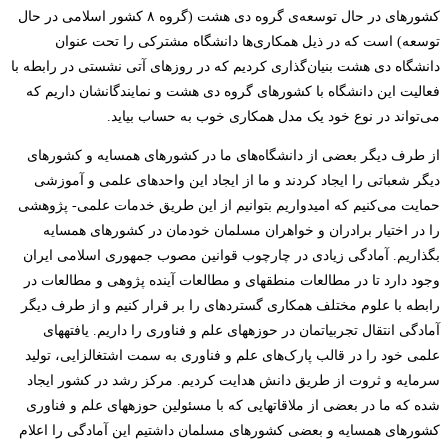
کشورهای در حال توسعه­‌ی گروه دی هشت (گروه ۸ کشور اسلامی در حال
توسعه) است که در ذیل همکاری­‌ها دانشگاه مشترکی را تحت عنوان
دانشگاه دی هشت بنیان‌گذاری کردیم که در روزهای آتی نشستی در رابطه با
فعالیت این دانشگاه با کشورهای گروه دی هشت و نمایندگانشان داریم که
می‌­تواند در نوع خود یک مدل همکاری خوب به حساب بیاید.
از طرف دیگر بعضی از دانشگاه‌­های ما در کشورهای همسایه و کشورهای
دیگر شعباتی را ایجاد کردند و ما از ایجاد این واحدهای علمی و آموزشی
حمایت می­‌کنیم که امیدواریم بتوانیم از این طریق خدمات علمی- پژوهشی
را در اختیار برادران و خواهران مسلمان خودمان در کشورهای همسایه
بگذاریم. آمادگی زیادی در چارچوب قوانین مصوب جمهوری اسلامی ایران
وجود دارد تا در مطالعات منطقه
ای و مطالعات آینده پژوهی و مطالعات در
رابطه با علوم مختلف همکاری گسترده
ای را بر قرار کنیم و از طرف دیگر
آمادگی انتقال تجربیاتمان در حوزه
های علم و فناوری را داریم. یافته
های
علمی خود را در قالب پارک‌های علم و فناوری به سمت اشتغال
زایی، تولید
سرمایه و ثروت از طریق دانش هدایت کردیم. مرکز رشد در کشور ایجاد
شده که ما در بعضی از ملاقات
هایی که با مسئولین حوزه
های علم و فناوری
کشورهای همسایه و بعضی کشورهای مسلمان داشتیم این آمادگی را اعلام