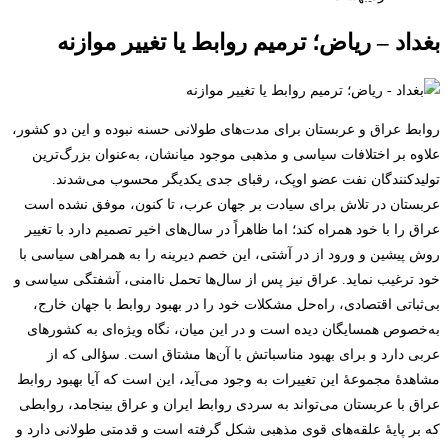
بغداد – ریاض؛ ترمیم روابط یا تغییر موازنه
روابط عراق و عربستان برای مدت‌های طولانی حسنه نبوده و این دو کشور،
علاوه بر اختلافات سیاسی و مذهبی موجود میانشان، به‌عنوان بزرگ‌ترین
تولیدکنندگان نفت عضو اوپک، رقبای جدی یکدیگر محسوب می‌شدند.
عربستان در تلاش برای سیادت بر جهان عرب، تا کنون، موفق نشده است
عراق را با خود همراه کند؛ اما ظاهراً در سال‌های اخیر تصمیم دارد با تغییر
روش پیشین و ورود از در آشتی، این خصم دیرینه را به همراهی سیاسی با
خود ترغیب نماید. عراق نیز پس از سال‌ها تحمل ناامنی، آشفتگی سیاسی و
بی‌ثباتی اقتصادی، را‌ه‌حل مشکلات خود را در بهبود روابط با جهان خارج،
به‌خصوص همسایگان دیده است و در این میان، نگاه ویژه‌ای به کشورهای
عربی دارد و برای بهبود مناسباتش با آن‌ها مشتاق است. سؤالی که از
مشاهدۀ مجموعۀ این تغییرات به وجود می‌آید، این است که آیا بهبود روابط
عراق با عربستان می‌تواند به سردی روابط ایران و عراق بینجامد، روابطی
که بر پایۀ علقه‌های قوی مذهبی شکل گرفته است و قدمتی طولانی دارد و