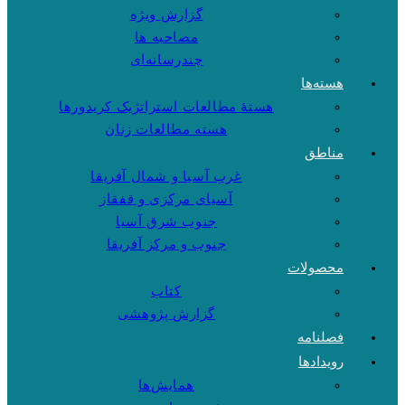
گزارش ویژه
مصاحبه ها
چندرسانه‌ای
هسته‌ها
هستهٔ مطالعات استراتژیک کریدورها
هسته مطالعات زنان
مناطق
غرب آسیا و شمال آفریقا
آسیای مرکزی و قفقاز
جنوب شرق آسیا
جنوب و مرکز آفریقا
محصولات
کتاب
گزارش پژوهشی
فصلنامه
رویدادها
همایش‌ها