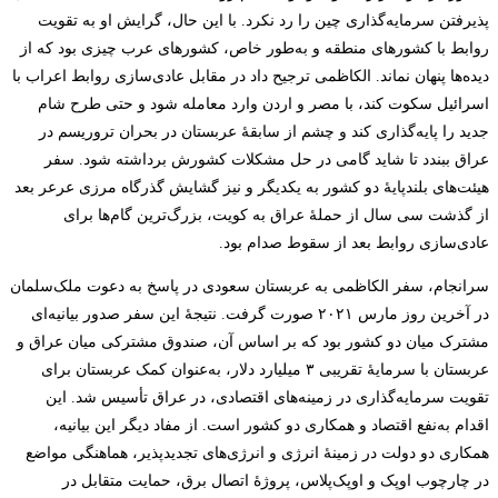
پذیرفتن سرمایه‌‌گذاری چین را رد نکرد. با این حال، گرایش او به تقویت
روابط با کشورهای منطقه و به‌طور خاص، کشورهای عرب چیزی بود که از
دیده‌ها پنهان نماند. الکاظمی ترجیح داد در مقابل عادی‌سازی روابط اعراب با
اسرائیل سکوت کند، با مصر و اردن وارد معامله شود و حتی طرح شام
جدید را پایه‌گذاری کند و چشم از سابقۀ عربستان در بحران تروریسم در
عراق ببندد تا شاید گامی در حل مشکلات کشورش برداشته شود. سفر
هیئت‌های بلندپایۀ دو کشور به یکدیگر و نیز گشایش گذرگاه مرزی عرعر بعد
از گذشت سی سال از حملۀ عراق به کویت، بزرگ‌ترین گام‌ها برای
عادی‌سازی روابط بعد از سقوط صدام بود.
سرانجام، سفر الکاظمی به عربستان سعودی در پاسخ به دعوت ملک‌سلمان
در آخرین روز مارس ۲۰۲۱ صورت گرفت. نتیجۀ این سفر صدور بیانیه‌ای
مشترک میان دو کشور بود که بر اساس آن، صندوق مشترکی میان عراق و
عربستان با سرمایۀ تقریبی ۳ میلیارد دلار، به‌عنوان کمک عربستان برای
تقویت سرمایه‌گذاری در زمینه‌های اقتصادی، در عراق تأسیس شد. این
اقدام به‌نفع اقتصاد و همکاری دو کشور است. از مفاد دیگر این بیانیه،
همکاری دو دولت در زمینۀ انرژی و انرژی‌های تجدید‌پذیر، هماهنگی مواضع
در چارچوب اوپک و اوپک‌‌پلاس، پروژۀ اتصال برق، حمایت متقابل در