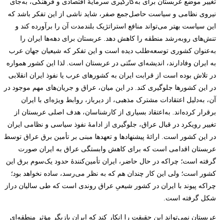
تغییر موضع عربستان برای به‌کارگیری سرمایۀ اقتصادی و فرهنگی، به‌جای
نیروی نظامی و سیاست حاصل‌جمع صفر، شاید ناشی از این تفکر باشد که
این سیاست بهتر می‌تواند منافع استراتژیک بلندمدت آن را برآورده کند و
تنش‌های روبه‌رشد منطقه را کاهش دهد. عربستان برای دهه‌ها ایران را
به‌عنوان کشوری توسعه‌طلب دیده است و این تفکر که شیعیان جهان عرب
به ایران وفادارند، اندیشه‌ای سنّتی در عربستان است. لذا این کشور همواره
در تلاش بوده است از قرابت ایران به کشورهای عرب یا نفوذ ایران انقلابی
در این کشورها جلوگیری کند. در این میان، عراق و جریان‌های مهم موجود در
آن، به‌دلیل اعتقادات مشترک مذهبی، از دیرباز، روابط ویژه‌ای با ایران
برقرار کرده‌اند. به‌اعتقاد بسیاری از کارشناسان، هدف اصلی عربستان از
تغییر رویکرد در قبال عراق، جلوگیری از ادامۀ نفوذ سیاسی و نظامی ایران
در این کشور است. ارائۀ پیشنهادها و تعهدها مبنی بر تأمین برق عراق توسط
عربستان اقدامی است که برای کاهش وابستگی عراق به ایران صورت
گرفته است؛ چراکه در حال حاضر، ایران تأمین‌کنندۀ حدود یک‌سوم برق این
کشور است؛ ولی این کار چندان هم که به نظر می‌‌رسد، ساده نخواهد بود؛
چراکه پیوند با ایران در کشور شیعیِ عراق روندی است که طی سالیان دراز
شکل گرفته است.
عربستان نمی‌تواند این حقیقت را انکار کند که ایران بازیگر مؤثر منطقه‌ای