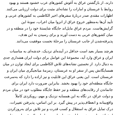
دارند، از بازگشتن عراق به آغوش کشورهای عرب خشنود هستند و بهبود
روابط با عربستان و امارات را نشانه‌ای مثبت برای دولت ارزیابی می‌کنند.
اظهارات مقتدی صدر دربارۀ سفرهای اخیر الکاظمی به کشورهای عربی و
تأیید آن‌ها به‌منظور خروج عراق از انزوا میان اعراب، نمونۀ این
گرایش‌هاست. مردم عراق مایل‌اند جایگاه شایستۀ خود را در منطقه و در
میان کشورهای عربی به دست آورند و برای رسیدن به این هدف،
پذیرفته‌شدن از جانب عربستان را مرحلۀ نخست موفقیت می‌دانند.
هرچند بسیار بعید است حداقل در آینده‌ای نزدیک، خدشه‌ای به مناسبات
ایران و عراق وارد آید، مجموعۀ این عوامل برای دولت ایران هشداری جدی
به دنبال دارد. از نخستین نشانه‌های تلاش الکاظمی برای ایجاد توازن در میان
همسایگانش پس از سفر او به عربستان، زمزمۀ میانجیگری میان ایران و
عربستان است. این یعنی عراق این قابلیت و نیز اراده را دارد که به‌سرعت
جایگاه منطقه‌ای خود را بهبود بخشد. بنابراین ضرورت دارد ایران برای
جانماندن از رقابت‌های منطقه و نیز حفظ جایگاه مطلوب خود در میان مردم
و دولت عراق، در نگاه به این همسایه نزدیک و مهم، رویکردی کاملاً
واقع‌بینانه و انعطاف‌پذیر در پیش گیرد. بر این اساس، پذیرفتن تغییرات،
درک تمایل عراق به استقلال و کسب قدرت و نیز تلاش برای به‌روزکردن