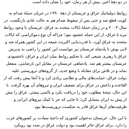
در دو دهۀ اخیر، بیش از هر زمان، خود را نشان داده است.
روابط دیپلماتیک عراق و عربستان از دهۀ ۱۹۹۰ در جریان حملۀ صدام به
کویت قطع شد و حتی پس از سقوط صدام هم به حالت عادی بازنگشت. در
سال ۲۰۰۳ و در زمان حملۀ ایالات متحده به عراق، عربستان با وجود روابط
تیره با عراق، از این حمله خشنود نبود؛ چراکه آن نوع دموکراسی که ایالات
متحده به عراق آورد، با قدرت‌یابی اکثریت شیعه در این کشور همراه شد و
لابی بوش با پادشاه عربستان نیز نتوانست این کشور را راضی به پذیرش
عراق با رهبری شیعی کند. با تحکیم روابط میان ایران و عراق، ناخشنودی
عربستان بیشتر هم شد. پادشاهی عربستان در مقابل این نارضایتی، منفعل
نماند و در تلاش برای مقابله با وضع جدید، از گروه‌های تروریستی علیه
دولت عراق، حمایت‌های مالی و نظامی زیادی کرد و تا آنجا پیش رفت که از
القاعده و داعش در عراق برای تضعیف ایران و نیروهای آن بهره گرفت. با
این حال، نتیجۀ مطلوب خود را دریافت نکرد و ناامنی بیشتر، عراق را بیش
از پیش به ایران متمایل ‌کرد؛ تا جایی که جز با کمک نیروهای ایرانی و
ظرفیت‌های آن‌ها عراق قادر به شکست تروریست‌ها نبود.
با این حال، عربستان به‌عنوان کشوری که داعیۀ سیادت بر کشورهای عرب
را دارد، برای عراق حائز اهمیت بود و دولت عراق در صدد بود رویکرد