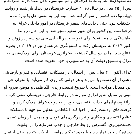
که سعودی‌ها، هم به‌لحاظ فرقه‌ای و هم سیاسی، با آن تضاد دارند. سرانجام
پس از ۲۵ سال، در سال ۲۰۱۵ سفارت عربستان در بغداد باز شده و روابط
دیپلماتیک دو کشور از سر گرفته شد. البته این به معنی حل یک‌بارۀ تمام
اختلافات نبود. حتی دخالت‌های سفیر عربستان در امور داخلی عراق به
درخواست این کشور برای تغییر سفیر منجر شد. با این حال، روابط
به‌آهستگی ادامه یافت؛ برای نمونه، حیدر العبادی طی دو سفر در ژوئن و
اکتبر ۲۰۱۷ به عربستان رفت و کنسولگری عربستان نیز در ۲۰۱۹ در بصره
افتتاح شد. اما در دو سال گذشته، استراتژی عربستان برای نزدیک‌شدن به
عراق و تشویق دولت آن به هم‌سویی با خود، تقویت شده است.
عراق اکنون ۲۰ سال پس از اشغال، در مشکلات اقتصادی و فقر و نارضایتی
ناشی از آن دست‌و‌پا می‌زند و هر دولتی که روی کار می‌آید، با بحران حل
این مسائل مواجه است. با شروع نخست‌وزیری الکاظمی و موضع صریح او
مبنی بر تمایل به برقراری موازنه در روابط خارجی، عربستان سعی کرد با
ارائۀ پیشنهادهای جذاب اقتصادی، خود را به دولت عراق نزدیک کرده و
فرصت‌های ازدست‌رفته را احیا کند. الکاظمی به‌دلیل مواجهه با مشکلات
عظیم اقتصادی و بیکاری و نیز درگیری‌‌های قومی و مذهبی، از زمان تصدی
نخست‌وزیری، گسترش روابط خارجی و جذب سرمایه را در اولویت
دستورکار خود قرار داد و با وجود تحکیم روابط با ایالات متحده، حتی احتمال