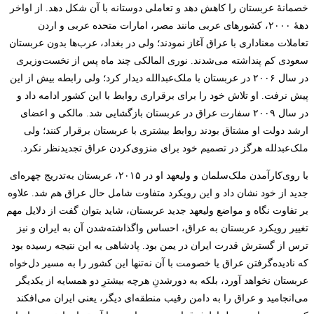
خصمانۀ عربستان را کاهش دهد و تعاملی دوستانه با آن شکل دهد. از اواخر
دهۀ ۲۰۰۰، کشورهای عربی مانند مصر، امارات متحده عربی و اردن
تعاملات معناداری با عراق آغاز نمودند؛ ولی در بغداد، عرب‌ها بدون عربستان
سعودی کم پنداشته می‌شدند. نوری المالکی چند ماه پس از نخست‌وزیری
در سال ۲۰۰۶ در عربستان با ملک‌عبدالله دیدار کرد؛ ولی رابطه بیش از این
پیش نرفت. او تلاش خود را برای برقراری روابط با این کشور ادامه داد و
در سال ۲۰۰۹ سفارت عراق در عربستان بازگشایی شد. مالکی و اعضای
ارشد دولت او مشتاق بودند روابط بیشتری با عربستان برقرار کنند؛ ولی
ملک‌عبدلله هرگز در تصمیم خود برای منزوی‌کردن عراق تجدیدنظر نکرد.
با روی‌کارآمدن ملک‌سلمان و ولیعهد او در ۲۰۱۵، عربستان به‌تدریج چهره‌ای
جدید از خود نشان داد و این رویکرد متفاوت شامل حال عراق هم شد. علاوه
بر تفاوت نگاه و مواضع ولیعهد جدید عربستان، شاید بتوان گفت از دلایل مهم
تغییر رویکرد عربستان به عراق، احساس واگذاشته‌شدن آن به ایران و نیز
ترس از گسترش قدرت ایران در یمن بود. پادشاهی به این نتیجه رسیده بود
که نادیده‌گرفتن عراق یا خصومت با آن نه‌تنها این کشور را به مسیر دل‌خواه
عربستان نخواهد آورد، بلکه به دورشدنِ هرچه بیشترِ دو همسایه از یکدیگر
می‌انجامید و عراق را به دامن رقیب منطقه‌ای دیگر، یعنی ایران می‌افکند