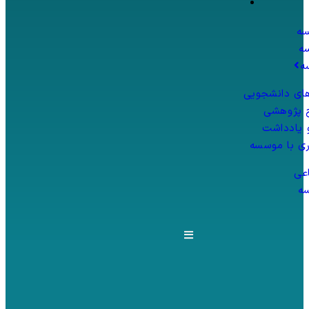
سه
ه
ه
های دانشجویی
 پژوهشی
و یادداشت
ی با موسسه
عی
ه