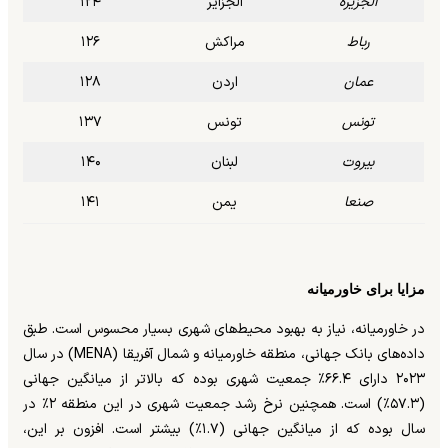
الجزیره
الجزایر
۱۲۴
رباط
مراکش
۱۲۶
عمان
اردن
۱۲۸
تونس
تونس
۱۳۷
بیروت
لبنان
۱۴۰
صنعا
یمن
۱۴۱
مزایا برای خاورمیانه
در خاورمیانه، نیاز به بهبود محیط‌های شهری بسیار محسوس است. طبق
داده‌های بانک جهانی، منطقه خاورمیانه و شمال آفریقا (MENA) در سال
۲۰۲۳ دارای ۶۶.۴٪ جمعیت شهری بوده که بالاتر از میانگین جهانی
(۵۷.۳٪) است. همچنین نرخ رشد جمعیت شهری در این منطقه ۲٪ در
سال بوده که از میانگین جهانی (۱.۷٪) بیشتر است. افزون بر این،