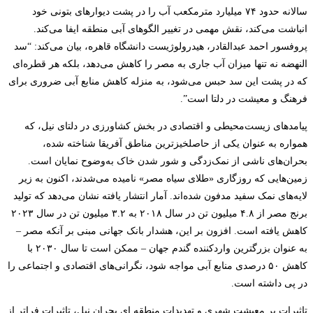
سالانه حدود ۷۴ میلیارد مترمکعب آب را در پشت دیوارهای بتونی خود
انباشت می‌کند، نقش مهمی در تغییر الگوهای آبی منطقه ایفا می‌کند.
پروفسور احمد عبدالقادر، هیدرولوژیست دانشگاه قاهره، بیان می‌کند: “سد
النهضه نه تنها میزان آب جاری به مصر را کاهش می‌دهد، بلکه هر قطره‌ای
که در پشت این سد حبس می‌شود، به منزله کاهش منابع آبی ضروری برای
فرهنگ و معیشت در دلتا است”.
پیامدهای زیست‌محیطی و اقتصادی در بخش کشاورزی در دلتای نیل، که
همواره به عنوان یکی از حاصلخیزترین مناطق آفریقا شناخته شده،
بحران‌های ناشی از نمک‌زدگی و شور شدن خاک به‌وضوح نمایان است.
زمین‌هایی که روزگاری «طلای سیاه مصر» نامیده می‌شدند، اکنون به زیر
لایه‌های نمک سفید مدفون شده‌اند. آمار انتشار یافته نشان می‌دهد که تولید
برنج مصر از ۴.۸ میلیون تن در سال ۲۰۱۸ به ۳.۲ میلیون تن در سال ۲۰۲۳
کاهش یافته است. افزون بر این، هشدار بانک جهانی مبنی بر آنکه مصر –
به عنوان بزرگترین واردکننده گندم جهان – ممکن است تا سال ۲۰۳۰ با
کاهش ۵۰ درصدی منابع آبی مواجه شود، نگرانی‌های اقتصادی و اجتماعی را
در پی داشته است.
تاثیرات بر معیشت شهری و تهدیدات منطقه ای بحران نیل، تاثیرات فراتر از