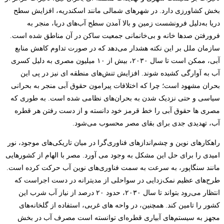
بخش کشاورزی دارد. در شهرهای شمالی مانند اسکندریه، افزایش سطح
دریا به‌دلیل فرونشست زمین و بالا آمدن سطح آب‌های دریا، منجر به
فرورفتن صدها خانه و بی‌خانمانی جمعیت ساکن در آن مناطق شده است.
سازمان ملل بر این نکته هشدار می‌دهد که در صورت تداوم کاهش منابع
آبی، ممکن است تا سال ۲۰۳۰، بیش از ۱۰ میلیون مصری به دلیل کسری
آب به آوارگی کشیده شوند. افزایش تنش‌های منطقه ای نیز در پی این
بحران مشهود است؛ چرا که اختلافات پیرامون حقوق آبی منجر به بحرانی
سیاسی و حتی نزدیک شدن به بحران‌های نظامی شده است. به طوری که
مصری ها حقوق آبی را خط قرمز خود دانسته و از دست رفتن هر قطره
آب، تهدیدی جدی برای بقای مصر محسوب می‌شود.
راهکارهای نوین و چشم‌اندازهای فناوری‌گرا در میان تاریکی‌های موجود، نور
امیدی را برای حل این مشکل به وجود می آورد. مصر با الهام از کشورهایی
مانند سنگاپور، به سرعت به سمت فناوری‌های نوین آب حرکت کرده است.
طرح‌های عظیم نمک‌زدایی در سواحلی از مدیترانه در دست اجراست که
انتظار می‌رود بتواند تا سال ۲۰۳۰، حدود ۲۰ درصد از نیاز آب شرب این
کشور را تامین کند. همچنین، در واحه های غربی، استفاده از گلخانه‌های
مجهز به سیستم‌های آبیاری قطره‌ای توانسته است مصرف آب در بخش