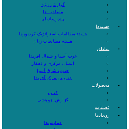
گزارش ویژه
مصاحبه ها
چندرسانه‌ای
هسته‌ها
هستهٔ مطالعات استراتژیک کریدورها
هسته مطالعات زنان
مناطق
غرب آسیا و شمال آفریقا
آسیای مرکزی و قفقاز
جنوب شرق آسیا
جنوب و مرکز آفریقا
محصولات
کتاب
گزارش پژوهشی
فصلنامه
رویدادها
همایش‌ها