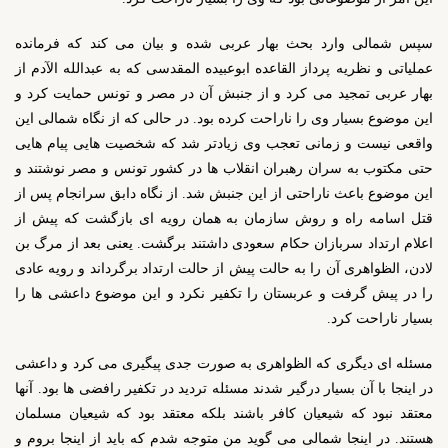
سپس شمالی وارد بحث بهار عربی شده و بیان می کند که فرمانده
عملیاتی و نظریه پرداز القاعده ابوعبیده المقدسی که به عبدالله الآدم از
بهار عربی تمجید می کرد و از جنبش آن در مصر و تونس حمایت کرد و
این موضوع بسیار وی را ناراحت کرده بود. در حالی که از نگاه شمالی این
واقعی نیست و زمانی تعجب وی زیادتر شد که شخصیت هایی پیام هایی
حتی مکتوب به سران رهبران انقلاب ها در کشور تونس و مصر نوشتند و
این موضوع باعث ناراحتی از این جنبش شد. از نگاه دابق سرانجام پس از
قتل اسامه راه و روش سازمان به همان رویه ای بازگشت که پیش از
اعلام ارتداد سربازان حکام سعودی داشتند برگشت. یعنی بعد از مرگ بن
لادن، الظواهری آن را به حالت پیش از حالت ارتداد برگرداند و رویه عادی
را در پیش گرفت و عربستان را تکفیر نکرد و این موضوع داعشی ها را
بسیار ناراحت کرد.
مسئله ای دیگری که الظواهری به صورت جدی پیگیری می کرد و داعشی
در اینجا با آن بسیار درگیر شدند مسئله تردید در تکفیر رافضی ها بود. آنها
معتقد نبود که شیعیان کافر باشند بلکه معتقد بود که شیعیان مسلمان
هستند. در اینجا شمالی می گوید من متوجه شدم که باید از اینجا بروم و