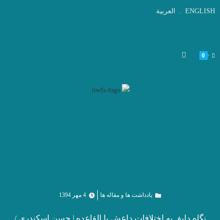
ENGLISH
.
العربية
0
یادداشت ها و مقاله ها
4 مهر 1394
نگاه دابق به اختلافات داعش با القاعده | حسن اسکندری /