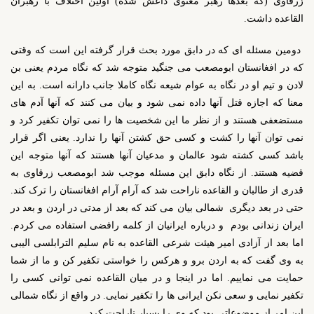
زرقاوی (که بعدها رهبر معنوی داعش شده) اولین اختلاف با رهبران
القاعده داشت.
دومین مسئله ای که در دابق مورد بحث قرار گرفته این است که وقتی
که در افغانستان ابومصعب می جنگید متوجه شد که نگاه مردم یعنی بن
لادن و تیم او در نگاه به عوام شیعه نگاه کاملا جانب دارانه است. به این
معنا که اجازه قتل آنها داده نمی شود و بیان می کنند که آنها آدم های
مستضعفی هستند و از نظر ما این شخصیت ها را نمی توان تکفیر کرد و
نمی توان آنها را کشت و کسی حق کشتن آنها را ندارد. یعنی اگر قرار
باشد کسی کشته شود عالمان و مدعیان آنها هستند که آنها متوجه این
قضیه هستند. از نگاه دابق این مسئله موجب شد ابومصعب زرقاوی به
قدری از طالبان و القاعده ناراحت شد که آرام آرام افغانستان را ترک کند.
حتی در بعد دیگری شمالی بیان می کند که بعد از مدتی در اردن و بعد در
ایران زندانی بودم و درباره ایرانیان از کلمه رافضی استفاده می کردم.
اما بعد از آزادی امیر هیئت شرعی القاعده به نام سلیم الترابلسی الیبی
به وی گفت که به اردن برو و هرکس را خواستی تکفیر کن و ما از شما
حمایت می نماییم. اما در اینجا و در میان القاعده نمی توانی کسی را
تکفیر نمایی و سعی نکن ایرانی ها را تکفیر نمایی. در واقع از نگاه شمالی
این امر از موضوعاتی بود که وی را بسیار ناراحت کرد.