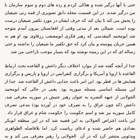
حتی با آنها درگیر شده و هتاکی کردم و رده های دوم و سوم سازمان با
من درگیر شدند. در این قسمت مجله دابق تصویری از قمه زنی شیعیان
را پخش می کند تا بیان کند که حرف ایشان در مورد تکفیر شیعیان درست
بوده است. شمالی بعد از مدتی وقتی از افغانستان بیرون آمدم متوجه
شد ابومحمد المقدسی که رهبر فکری ابومصعب زرقاوی بود او هم به
همین جریان پیوسته و بیان کرد که حق تکفیر ما شیعیان را نداشته و حتی
رساله ای که در این زمینه نوشته بود که بسیار موجب ناراحتی من شد.
جدا از آنچه گفته شد از موارد اختلاف دیگر داعش و القاعده بحث ارتباط
القاعده با اروپا و آمریکا و برگزاری کنفرانس در اروپا و پاریس و برگزاری
همایش ها در قطر بود. این امر باعث جدایی داعش از القاعده شد. جدا از
این مسئله اساسی مسئله سوریه بود. یعنی در حالی که ابومحمد
الجولانی از جبهه النصره به عنوان رهبر جنبش در سوریه معرفی شد،
داعش (که چون عراق را به تصرف خود در آورده بود) مدعی تصرف
کامل سوریه نیز شد و اسم حکومت را حکومت شام و عراق قرار داد .
این باعث اعتراض الجولانی به این قضیه شد که در این منطقه ابوبکر
بغدادی هم حاضر شده و ادعای ریاست کرد. اما بلافاصله الظواهری
ویدئویی منتشر کرد که در آن الجولانی را رهبر معرفی می کند و به