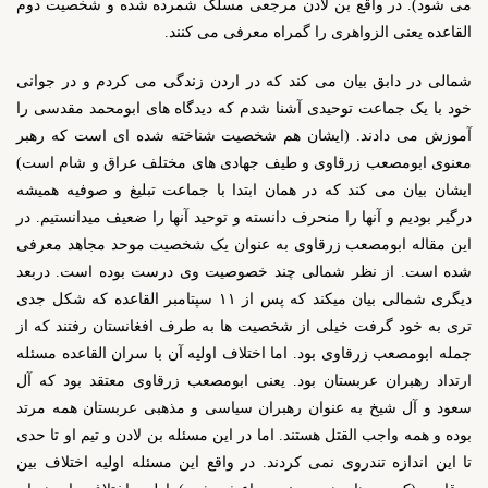
می شود). در واقع بن لادن مرجعی مسلک شمرده شده و شخصیت دوم
القاعده یعنی الزواهری را گمراه معرفی می کنند.
شمالی در دابق بیان می کند که در اردن زندگی می کردم و در جوانی
خود با یک جماعت توحیدی آشنا شدم که دیدگاه های ابومحمد مقدسی را
آموزش می دادند. (ایشان هم شخصیت شناخته شده ای است که رهبر
معنوی ابومصعب زرقاوی و طیف جهادی های مختلف عراق و شام است)
ایشان بیان می کند که در همان ابتدا با جماعت تبلیغ و صوفیه همیشه
درگیر بودیم و آنها را منحرف دانسته و توحید آنها را ضعیف میدانستیم. در
این مقاله ابومصعب زرقاوی به عنوان یک شخصیت موحد مجاهد معرفی
شده است. از نظر شمالی چند خصوصیت وی درست بوده است. دربعد
دیگری شمالی بیان میکند که پس از ۱۱ سپتامبر القاعده که شکل جدی
تری به خود گرفت خیلی از شخصیت ها به طرف افغانستان رفتند که از
جمله ابومصعب زرقاوی بود. اما اختلاف اولیه آن با سران القاعده مسئله
ارتداد رهبران عربستان بود. یعنی ابومصعب زرقاوی معتقد بود که آل
سعود و آل شیخ به عنوان رهبران سیاسی و مذهبی عربستان همه مرتد
بوده و همه واجب القتل هستند. اما در این مسئله بن لادن و تیم او تا حدی
تا این اندازه تندروی نمی کردند. در واقع این مسئله اولیه اختلاف بین