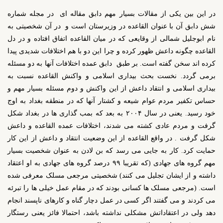
در این بین یکی از مقالات بسیار مهم دابق مقاله ای در مجله شماره
شش دابق آن با عنوان القاعده در وزیرستان است و در آن شخصیتی به
نام ابوجلیل شمالی از وقایعی که در میان القاعده اتفاق افتاده و در دل
القاعده چگونه داعش ظهور کرده و چرا این دو با هم اختلافات شدیدی پیدا
کرده اند سخن گفته است. بر طبق دابق عمده اختلافات آنها به دو مسئله
برمی گردد. نخست بحث بیداری اسلامی و واکنش القاعده نسبت به
بیداری اسلامی و انتقاد داعش از این واکنش و دوم مسئله بسیار مهم و
حساس تکفیر مردم عوام شیعه و کشتار آنها که در منطقه بغداد به اوج
خود رسید. یعنی در سال ۲۰۰۴ به بعد که بمب گذاری ها در بغداد شکل
گرفت و مردم عادی کشته می شدند، اختلافات عمده القاعده و داعش
شکل گرفت . در واقع القاعده از این وضعیت انتقاد و داعش از این کار
حمایت کرد. کار به جایی می رسد که بن لادن به عنوان شخصیت بسیار
مهم گروه های جهادی (که تقریبا ۹۹ درصد گروه های جهادی به او اعتقاد
داشته و از ایشان تجلیل می کنند) شخصیتی مرجعی مسلک معرفی شده
است. (مرجعی مسلک ها کسانی بودند که در مقام عمل خیلی ها را تبرئه
می کردند و می گفتند اگر کسی در عمل دچار گناه و کارهای ناپسند انجام
دهد ولی در اعتقاداتش مشکلی نداشته باشد، احتمالا فائز یعنی رستگار