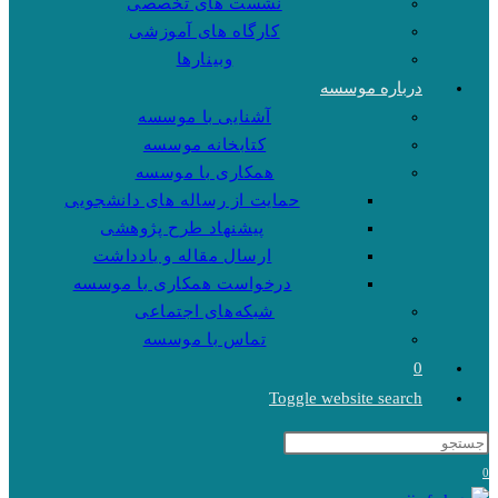
نشست های تخصصی
کارگاه های آموزشی
وبینارها
درباره موسسه
آشنایی با موسسه
کتابخانه موسسه
همکاری با موسسه
حمایت از رساله های دانشجویی
پیشنهاد طرح پژوهشی
ارسال مقاله و یادداشت
درخواست همکاری با موسسه
شبکه‌های اجتماعی
تماس با موسسه
0
Toggle website search
0