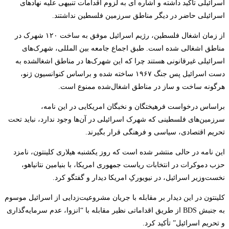
اسرائیلی تأکید داشته و اشاره ای به لزوم اقدامات تنبیهی علیه نهادهای
اسرائیلی حاضر در دیگر مناطق سرزمین فلسطین نداشتند
.
از زمان اشغال فلسطین، رژیم اسرائیل موفق به ساخت ۱۲۰ شهرک در
مناطق اشغالی شده است. طبق اجماع جامعه بین المللی، شهرک‌های
اسرائیلی غیرقانونی هستند چرا که این شهرک‌ها در مناطق اشغال
شده به
دست اسرائیل پس جنگ ۱۹۶۷ ساخته شده‌ و براساس کنوانسیون ژنو،
هرگونه ساخت و ساز در مناطق اشغال‌شده ممنوع است
.
براساس درخواست فرهیختگان و نخبگان امریکایی در این نامه،
سرزمین‌های فلسطینی که شهرک اسرائیلی در آن‌ها وجود ندارد، نباید تحت
تحریم اقتصادی، سیاسی و فرهنگی قرار بگیرند
.
این نامه در حالی منتشر شده است که روز یکشنبه هیلاری کلینتون، نامزد
حزب دموکرات در انتخابات ریاست جمهوری امریکا، با بنیامین نتانیاهو،
نخست‌وزیر اسرائیل، در نیویورکِ امریکا دیدار و گفتگو کرد
.
کلینتون در این دیدار بر مقابله با جریان مشروعیت‌زدایی از اسرائیل موسوم
به جنبش
BDS
از طریق اقداماتی نظیر مقابله با “انزوا، عدم سرمایه‌گذاری
و تحریم اسرائیل” تأکید کرد
.