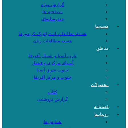
گزارش ویژه
مصاحبه ها
چندرسانه‌ای
هسته‌ها
هستهٔ مطالعات استراتژیک کریدورها
هسته مطالعات زنان
مناطق
غرب آسیا و شمال آفریقا
آسیای مرکزی و قفقاز
جنوب شرق آسیا
جنوب و مرکز آفریقا
محصولات
کتاب
گزارش پژوهشی
فصلنامه
رویدادها
همایش‌ها