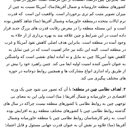
کشورهای منطقه خارومیانه و شمال آفریقا(منا)، آمریکا نسبت به چین از
میزان تصویر مثبت کم تری برخوردار است. واقعیت این است که قدرت
نرم ایالات متحده درمنطقه خاورمیانه وشمال آفریقا (منا) شاهد کاهش بوده
است و این مسئله منطقه را در معرض رقابت قدرت­ های بزرگ جدید قرار
داده است در این شرایط و چین علاقه مند به بهره برداری از از خلاء به
وجود آمده در منطقه است. بنابراین هدف اصلی کاهش نفوذ آمریکا و غرب
در منطقه است. البته این نکته نیز حائز اهمیت است که در عین تمایل به
کاهش نفوذ آمریکا؛ چین نه مایل و نه آماده ایفای نقشی است که واشنگتن
به عنوان تأمین کننده امنیت اولیه ایفا می­ کند. چنین راهبرد خود را بیش تر
از طریق راه اندازی انواع مشارکت ­ها و همچنین روابط دوجانبه در حوزه
های مختلف پیگیری می کند.
۲. اهداف نظامی چین در منطقه؛
با آن که تصور می شود چین یک وزنه
اقتصادی در خاورمیانه و شمال آفریقا ( منا) است ولی این به معنای بی
توجهی چین به روابط نظامی با کشورهای منطقه نیست چراکه در سال ­های
گذشته روابط نظامی چین با کشورهای مختلف منطقه رو به افزایش بوده
است. به زغم کارشناسان روابط نظامی چین با منطقه خاورمیانه وشمال
آفریقا (منا) علاوه بر نقش آن به عنوان قدرت جهانی مسئول و قابل اعتماد؛