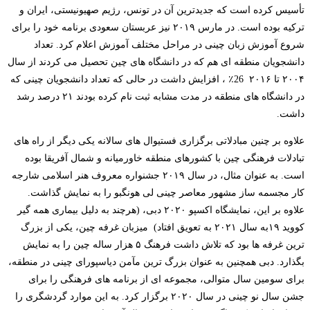
تأسیس کرده است که جدیدترین آن در تونس، رژیم صهیونیستی، ایران و
ترکیه بوده است. در مارس ۲۰۱۹ نیز عربستان سعودی برنامه خود را برای
شروع آموزش زبان چینی در مراحل مختلف آموزش اعلام کرد. تعداد
دانشجویان منطقه ­ای هم که در دانشگاه ­های چین تحصیل می کردند از سال
۲۰۰۴ تا ۲۰۱۶ 26٪ ، افزایش داشت در حالی که تعداد دانشجویان چینی که
در دانشگاه های منطقه در مدت مشابه ثبت نام کرده بودند ۲۱ درصد رشد
داشت.
علاوه بر چنین مبادلاتی برگزاری فستیوال­ های سالانه یکی دیگر از راه ­های
تبادلات فرهنگی چین با کشورهای منطقه خاورمیانه و شمال آفریقا بوده
است. به عنوان مثال، در سال ۲۰۱۹ جشنواره معروف هنر اسلامی شارجه
کار مجسمه ساز مشهور معاصر چینی لی هونگبو را به نمایش گذاشت.
علاوه بر این، نمایشگاه اکسپو ۲۰۲۰ دبی، (هرچند به دلیل بیماری همه گیر
کووید ۱۹به سال ۲۰۲۱ به تعویق افتاد) میزبان غرفه چین، یکی از بزرگ
ترین غرفه ها بود که تلاش داشت فرهنگ ۵ هزار ساله چین را به نمایش
بگذارد. دبی همچنین به عنوان بزرگ ترین مآمن دیاسپورای چینی در منطقه،
برای سومین سال متوالی، مجموعه ای از برنامه ­های فرهنگی را برای
جشن سال نو چینی در سال ۲۰۲۰ برگزار کرد. به این موارد گردشگری را