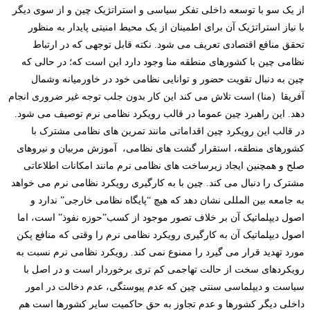
از یک سو با توسعه داخلی تفکر سیاسی و استراتژیک چین و از سوی دیگر
با نیاز استراتژیک آن برای اطمینان از یک محیط امنیتی پایدار به منظور
تحقق منافع اقتصادی تعریف می شود. نکته قابل توجهی که در ارتباط
نظامی چین با کشورهای منطقه منا وجود دارد این است که؛ در حالی که
چین به دنبال تقویت حضور و توانایی نظامی خود در خاورمیانه وشمال
آفریقا (منا) است تلاش می کند این کار بدون جلب توجه غیر ضروری انجام
دهد. این راهبرد چین عموما در قالب رویکرد نظامی نرم توصیف می­ شود.
در قالب این رویکرد چین اقداماتی مانند تمرین­ های نظامی مشترک با
کشورهای منطقه، استقرار گشت­ های نظامی، آموزش مربیان و نیروهای
صلح و همچنین ایجاد زیرساخت ­های نظامی نرم مانند امکانات اطلاعاتی
مشترک را دنبال می­ کند. چین با به کارگیری رویکرد نظامی نرم می خواهد
به جامعه بین المللی نشان دهد که هیچ “پایگاه نظامی خارجی” ندارد و
اصول دیپلماتیک آن بر خلاف تصور موجود از کسب”حوزه نفوذ” است، اما
اصول دیپلماتیک آن به کارگیری رویکرد نظامی نرم را وقتی که منافع پکن
مورد تهدید قرار می گیرد را ممنوع نمی کند. رویکرد نظامی نرم نسبت به
رویکردهای سخت از حالت تهاجمی کم تری برخوردار است و در اصل با
سیاست و دیپلماسی سنتی چین که عدم پیوستگی، عدم دخالت در امور
داخلی دیگر کشورها و عدم تجاوز به حق حاکمیت سایر کشورها است هم