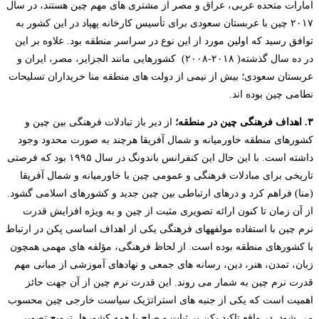
امارات متحده عربی، عراق و مصر از مشتری ­های مهم چین هستند، در سال
۲۰۱۷ چین با عربستان سعودی برای تأسیس کارخانه پهپاد در این کشور به
توافق رسید که اولین مورد از این نوع در سراسر منطقه بود. علاوه بر این
در ده سال گذشته( ۲۰۱۸-۲۰۰۸) کشورهایی مانند الجزایر، مصر، ایران و
عربستان سعودی؛ بیش از نیمی از دولت­ های منطقه منا خریداران تسلیحات
نطامی چین بوده اند.
۳. اهداف فرهنگی چین در منطقه؛
از دیر باز تبادلات فرهنگی بین چین و
کشورهای منطقه خاورمیانه و شمال آفریقا هرچند به صورت محدود وجود
داشته است. با این حال این کنفرانس باندونگ در سال ۱۹۹۵ بود که فرصتی
تاریخی برای مبادلات فرهنگی و عمومی چین با خاورمیانه و شمال آفریقا
(منا) فراهم کرد و درهای ارتباطی بین چین جدید و کشورهای اسلامی گشود.
از آن زمان تا کنون ارائه تصویری مثبت از چین و به ویژه افزایش قدرت
نرم چین با استفاده مولفه­های فرهنگی یکی از اهداف اساسی پکن در ارتباط
با کشورهای منطقه بوده است. از لحاظ فرهنگی، مؤلفه ­های مهمی همچون
زبان، تمدن، هنر، دین، رسانه­ های جمعی و نهادهای آموزشی از مبانی مهم
قدرت نرم چین به شمار می روند. این قدرت نرم چین از آن جهت حائز
اهمیت است که یکی از جنبه ­های استراتژیک سیاست خارجی چین محسوب
می­ شود. در واقع تاکید پکن بر ثبات و صلح با همه کشورها، ترویج تصویر