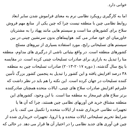
خوانی دارد.
اما به کارگیری رویکرد نظامی نرم به معنای فراموش شدن سایر ابعاد
روابط نظامی چین با منطقه نیست چرا که چین یکی از منابع مهم فروش
سلاح برای کشورهای منا است و سیستم­ هایی مانند پهپاد را به مشتریان
خاورمیان ­­ای خود صادر می­ کند. هواپیماهای بدون سرنشین چینی در بین
سیستم های تسلیحاتی رایج، مورد استفاده بسیاری از نیروهای مسلح
کشورهای منطقه است. در واقع بی­ثباتی ناشی از درگیری ­های مداوم، منطقه
منا را تبدیل به بازاری برای صادرات تسلیحات چینی کرده است. در مقایسه
با پنج سال گذشته، ( دوره ۲۰۱۷-۲۰۱۳) صادرات تسلیحات چین به منطقه
۳۸ درصد افزایش یافته و این کشور را تبدیل به پنجمین کشور بزرگ تأمین
کننده تسلیحات در جهان کرده است. این نکته را هم باید در نظر داشت که
علیرغم افزایش صادرات سلاح های چینی، ایالات متحده همچنان صادرکننده
برتر سلاح های غیرمجاز به منطقه منا است. با این وجود، کشورهای این
منطقه مشتاق خرید فن آوری­های نظامی چین هستند، چرا که آن ها یا
تجهیزات نظامی خریداری شده از ایالات متحده را تکمیل می کنند، یا در
شرایط تحریم تسلیحاتی ایالات متحده و یا اروپا، تجهیزات خریداری شده از
چین فن ­آوری­ های جدید نظامی را در اختیار آن ها قرار می دهد. در حالی که