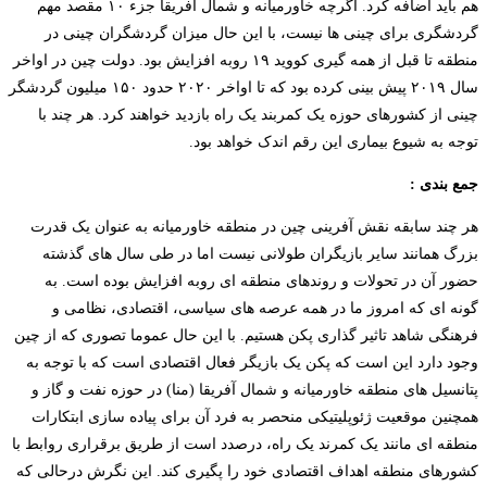
هم باید اضافه کرد. اگرچه خاورمیانه و شمال آفریقا جزء ۱۰ مقصد مهم
گردشگری برای چینی­ ها نیست، با این حال میزان گردشگران چینی در
منطقه تا قبل از همه گیری کووید ۱۹ روبه افزایش بود. دولت چین در اواخر
سال ۲۰۱۹ پیش بینی کرده بود که تا اواخر ۲۰۲۰ حدود ۱۵۰ میلیون گردشگر
چینی از کشورهای حوزه یک کمربند یک راه بازدید خواهند کرد. هر چند با
توجه به شیوع بیماری این رقم اندک خواهد بود.
جمع بندی :
هر چند سابقه نقش آفرینی چین در منطقه خاورمیانه به عنوان یک قدرت
بزرگ همانند سایر بازیگران طولانی نیست اما در طی سال­ های گذشته
حضور آن در تحولات و روند­های منطقه ­ای روبه افزایش بوده است. به
گونه­­ ای که امروز ما در همه عرصه­ های سیاسی، اقتصادی، نظامی و
فرهنگی شاهد تاثیر گذاری پکن هستیم. با این حال عموما تصوری که از چین
وجود دارد این است که پکن یک بازیگر فعال اقتصادی است که با توجه به
پتانسیل ­های منطقه خاورمیانه و شمال آفریقا (منا) در حوزه نفت و گاز و
همچنین موقعیت ژئوپلیتیکی منحصر به فرد آن برای پیاده سازی ابتکارات
منطقه­ ای مانند یک کمرند یک راه، درصدد است از طریق برقراری روابط با
کشورهای منطقه­ اهداف اقتصادی خود را پگیری کند. این نگرش درحالی که