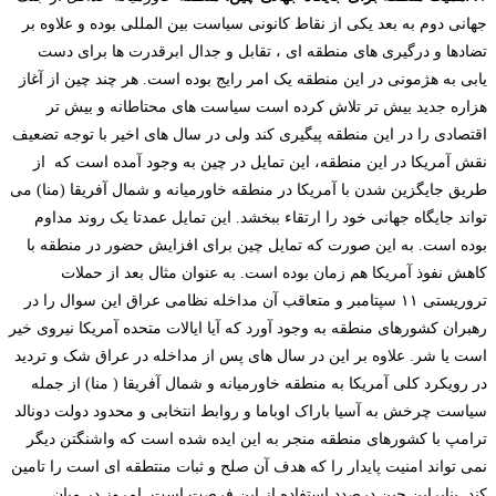
جهانی دوم به بعد یکی از نقاط کانونی سیاست­ بین­ المللی بوده و علاوه بر
تضادها و درگیری ­های منطقه ­ای ، تقابل و جدال ابرقدرت­ ها برای دست
یابی به هژمونی در این منطقه یک امر رایج بوده است. هر چند چین از آغاز
هزاره جدید بیش تر تلاش کرده است سیاست ­های محتاطانه و بیش تر
اقتصادی را در این منطقه پیگیری کند ولی در سال های اخیر با توجه تضعیف
نقش آمریکا در این منطقه، این تمایل در چین به وجود آمده است که از
طریق جایگزین شدن با آمریکا در منطقه خاورمیانه و شمال آفریقا (منا) می
تواند جایگاه جهانی خود را ارتقاء ببخشد. این تمایل عمدتا یک روند مداوم
بوده است. به این صورت که تمایل چین برای افزایش حضور در منطقه با
کاهش نفوذ آمریکا هم زمان بوده است. به عنوان مثال بعد از حملات
تروریستی ۱۱ سپتامبر و متعاقب آن مداخله نظامی عراق این سوال را در
رهبران کشورهای منطقه به وجود آورد که آیا ایالات متحده آمریکا نیروی خیر
است یا شر. علاوه بر این در سال های پس از مداخله در عراق شک و تردید
در رویکرد کلی آمریکا به منطقه خاورمیانه و شمال آفریقا ( منا) از جمله
سیاست چرخش به آسیا باراک اوباما و روابط انتخابی و محدود دولت دونالد
ترامپ با کشورهای منطقه منجر به این ایده شده است که واشنگتن دیگر
نمی تواند امنیت پایدار را که هدف آن صلح و ثبات منتطقه ­ای است را تامین
کند. بنابراین چین درصدد استفاده از این فرصت است. امروز در میان