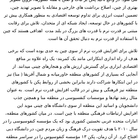
بهتری از چین، اصلاح برداشت­ های خارجی و مقابله با تصویر تهدید چین،
تضمین امنیت انرژی برای تداوم توسعه اقتصادی به منطور همکاری بیش تر
با کشورهای در حال توسعه، ایجاد شبکه ­ای از متحدان، تلاش برای رقابت
مبتنی بر قدرت نرم با قدرت­ های بزرگ در بلند مدت اهدافی هستند که چین
با استفاده از قدرت نرم به دنبال تحقق آن ها است.
تلاش برای افزایش قدرت نرم از سوی چین به حدی بوده است که برخی
هدف از راه اندازی ابتکاراتی مانند یک کمربند- یک راه علاوه بر منافع
اقتصادی ابزاری برای گسترش­ ارزش های و هنجارهای چینی می­دانند. از
آنجایی که بسیاری از کشورهای منطقه خاورمیانه و شمال آفریقا ( منا) نیز
در این ابتکارها شراکت دارند بنابراین بخشی از روابط پکن با کشورهای
منطقه نیز فرهنگی و بیش تر در قالب افزایش قدرت نرم است. به عنوان
مثال رشد نهادها و موسسات کنفسیوسی در منطقه منا و همچنن جذب
دانشجویان و اساتید این منطقه از سوی دانشگاه های چینی موید این
افزایش ارتباطات فرهنگی منطقه با چین است. در میان کشورهای منطقه،
امارات متحده عربی نخستین کشوری بود که یک مؤسسه کنفوسیوسی را در
سال ۲۰۱۰ با هدف تقویت درک فرهنگ و زبان مردم چین، در دانشگاه دبی
افتتاح کرد. از آن زمان، پکن ۱۳ مؤسسه کنفوسیوس را در سراسر منطقه