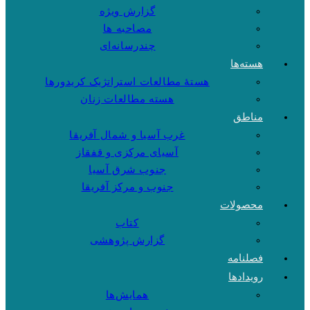
گزارش ویژه
مصاحبه ها
چندرسانه‌ای
هسته‌ها
هستهٔ مطالعات استراتژیک کریدورها
هسته مطالعات زنان
مناطق
غرب آسیا و شمال آفریقا
آسیای مرکزی و قفقاز
جنوب شرق آسیا
جنوب و مرکز آفریقا
محصولات
کتاب
گزارش پژوهشی
فصلنامه
رویدادها
همایش‌ها