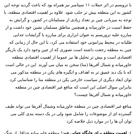
با ترویسم در اثر حملات ۱۱ سپتامبر نیز همراه بود که باعث گردید توجه این
کشور به این منطقه بیش تر جلب شود. علاوه بر اهمیت اقتصادی منطقه، با
توجه به میزبانی چین بر تعداد زیادی از مسلمانان در کشور، و گرایش به
حفظ امنیت در خاورمیانه و همچنین مناطق مسلمان نشین خود داشت و از
مبارزه علیه تروریسم به عنوان ابزاری برای مبارزه با گرایشات جدایی
طلبانه در محیط پیرامونی خود استفاده می کرد، با این حال از زمانی که
چین به منطقه رجعت داشته است تصوری که از چین وجود دارد یک بازیگر
اقتصادی است و بیش تر تحلیل ­ها نیز عموما از اهمیت اقتصادی منطقه
خاورمیانه و شمال آفریقا (منا) سخن به میان می آورند. این در حالی است
که با یک دید عمیق ­تر به اهداف و انگیزه های پکن در منطقه مذکور می
توان ابعاد دیگری از سیاست خارجی پکن در منطقه منا را شناسایی کرد.
بنابراین سوال اصلی این است که منافع غیر اقتصادی چین در منطقه
خاورمیانه و شمال آفریقا چیست؟
منافع غیر اقتصادی چین در منطقه خاورمیانه وشمال آفریقا می ­تواند طیف
گسترده ­ای از موضوعات را شامل شود ولی در یک دسته بندی کلی می
توان آن­ ها را در موارد ذیل خلاصه کرد:
۱
. اهمیت منطقه برای جایگاه جهانی چین؛
منطقه خاورمیانه حداقل از جنگ