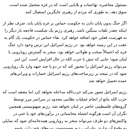
مسئول محاصره، تهاجمات و بلایایی است که در غزه متحمل شده است،
سوق دهد، به طوری که مردم از رهبری جایگزین استقبال کنند.
اگر جنگ بدون پایان دادن به حکومت حماس بر غزه پایان یابد، صرف نظر از
اینکه چقدر تلفات سنگین باشد، رهبری رژیم یک شکست فاجعه بار دیگر را
به فهرست فعلی خود اضافه خواهد کرد. بقاء حماس در حکومت یک گام به
عقب در این زمینه خواهد بود. در رژیم اسرائیل این ترس وجود دارد جنگ
غزه که احتمالاً سخت و طولانی خواهد بود، منجر به گسترش رویارویی با
لبنان شود؛ جایی که تنش با حزب الله در حال افزایش است. این امر
می‌تواند رژیم اسرائیل را مجبور کند که در دو یا چند جبهه وارد یک رویارویی
شود که در نتیجه بر زیرساخت‌های رژیم اسرائیل خسارات و ویرانی‌های
عمده تحمیل خواهد شد.
رژیم اسرائیل تصور می‌کند حزب‌الله مداخله نخواهد کرد اما معتقد است که
حزب الله مانع از انجام عملیات نظامی محدود در سراسر مرز توسط
گروه‌های فلسطینی حاضر در لبنان نخواهد شد. رژیم صهیونیستی همچنین
نگران آن است هرگونه اشتباه محاسباتی در برآوردهای خود یا حتی در
واکنش‌های دو طرف می‌تواند منجر به رویارویی همه‌جانبه‌ای شود که تمایلی
به وقوع آن ندارند. بنابراین رژیم صهیونیستی نیروهای خود را در جبهه