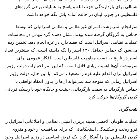
شمالی برای بازدارندگی حزب الله و پاسخ به عملیات برخی گروه‌های
فلسطینی در جنوب لبنان در حالت آماده باش نگه خواهد داشت.
سرانجام، سرنوشت اسرای غیرنظامی و نظامی اسرائیلی که توسط
حماس به گروگان گرفته شده بودند، نشان دهنده گره مهمی در محاسبات
عملیات نظامی اسرائیل است که قصد دارد در غزه انجام دهد. تخمین زده
می­‌شود که حماس حداقل ۱۳۰ اسیر را نگه داشته است، که بیشترین تعداد
اسیر در تاریخ به دست مقاومت فلسطین است. افکار عمومی برای
سرنوشت آن­‌ها اهمیت زیادی قائل است، که این امر اختیارات دولت رژیم
اسرائیل برای اقدام علیه غزه را تضعیف می‌­کند. با این حال، دولت رژیم
اسرائیل زمانی که متوجه شد نمی‌­تواند آن‌­ها را بدون انعقاد توافقی با
حماس بازگرداند به سمت بازگرداندن حیثیت و جایگاه خود با ریسک قربانی
کردن گروگان­‌ها حرکت کرد.
نتیجه‌­گیری
عملیات طوفان الاقصی همینه برتری امنیتی، نظامی و اطلاعاتی اسرائیل را
فرو ریخت و شکنندگی استحکاماتی که برای محافظت از خود و منزوی
کردن فلسطین بود را آشکار کرد. یک فرض اساسی در رژیم اسرائیل وجود