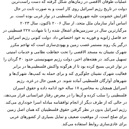
عملیات طوفان الاقصی در زمان‌ه­ای شکل گرفته که دست راست­‌ترین
دولت در تاریخ رژیم اسرائیل روی کار است و به صورت ثابت در حال
افزایش خشونت علیه شهروندان فلسطینی در نوار غربی بوده است. بر
اساس آمار سازمان ملل متحد، از سال ۲۰۰۶ تاکنون، سال ۲۰۲۳
مرگبارترین سال در سرزمین­‌های اشغال شده را با شهادت ۲۲۷ فسطینی در
حد فاصل ژانویه و فوریه به خود اختصاص داد. دولت کنونی رژیم اسرائیل
درگیر یک روند مستمر غصب زمین و یهودی‌سازی است که تهاجم مکرر
شهرک نشینان به مسجد الاقصی را تحت حفاظت نظامی و خدمات امنیتی
تسهیل می­‌کند. در هفته­‌های اخیر، دولت رژیم صهیونیستی حدود ۳۰ گردان را
در نوار غربی بسیج کرده بود تا از هرگونه واکنش فلسطینی‌­ها در برابر
فعالیت شهرک نشینان جلوگیری کند و برای حمله به کمپ­‌ها، شهرک­‌ها و
شهرهای آوارگان فلسطینی آماده شوند. در همین حال در غزه، رژیم
اسرائیل همچنان به محاصره ۱۷ ساله خود ادامه داده و حقوق اسیران
فلسطینی را سلب کرده و آن­‌ها را در معرض رفتار غیرانسانی قرار می­‌دهد،
در حالی که از طرف دیگر از انجام توافقنامه مبادله اسرا خودداری می­‌کند.
رژیم اسرائیل بدون در نظر گرفتن حقوق فلسطینیان که همان اصل زمین
برای صلح است، از موقعیت ضعیف و تمایل بسیاری از کشورهای عربی
برای عادی­‌سازی روابط استفاده می­‌کند.