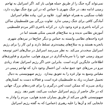
نمی‌تواند گره جنگ را از طریق حمله هوایی باز کند. اگر اسرائیل به تهاجم
زمینی ادامه دهد، در جنگ شهری با حماس که در این نوع جنگ مهارت دارد،
تلفات سنگینی به همراه خواهد آورد. علاوه بر این، پیاده نظام اسرائیل
آمادگی کافی برای جنگ زمینی ندارد. تفاوت بزرگی بین فلسطینیان ساکن
در کرانه باختری و غزه وجود دارد. در کرانه باختری اکثر مردم فلسطینی
آموزش نظامی ندیده و به سلاح­‌های قدیمی متکی هستند اما در
غزه واحدهای نظامی وابسته به حماس و دیگر جناح‌ها در نبردهای شهری
باتجربه هستند و به سلاح‌های پیچیده‌تری تسلط دارند و این کار را برای رژیم
اسرائیل سخت­‌تر می­‌کند. به نظر می‌رسد اسرائیل در سال‌های اخیر توسعه
نیروی زمینی خود را با سرمایه‌گذاری در نیروی هوایی، سایبری و فناوری­‌های
اطلاعاتی جایگزین کرده است. بنابراین حتی اگر رژیم اسرائیل تعداد زیادی
نیرو در مرزهای خود جمع نماید، این احتمال وجود دارد که تهاجم زمینی در
مقیاس وسیع به نوار غزه را به تعویق بیندازد. رژیم صهیونیستی به دنبال
تحمیل خسارت زیاد به فلسطینیان غزه است و فعالانه دست به کشتارهای
زیادی می­‌زند که ممکن است لحن درگیری را برای قدرت‌های بزرگ جهانی
که در حال حاضر از رژیم اسرائیل حمایت می­‌کنند، تغییر دهد. رژیم
صهیونیستی تلاش می­‌کند از طریق بمباران شدید هوایی، مردم را وادار به
جابجایی کند و آن­‌ها را علیه رهبری (حماس) که به گفته رژیم اسرائیل