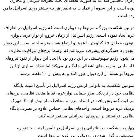
(غزه) غافلگیر شد که به صورت لحظه­‌ای تحت نظرات فیزیکی و مجازی
بوده است و این شیوه از عملیات به تحقیر هر چه بیشتر رژیم اسرائیل دامن
زده است.
دومین شکست بزرگ، مربوط به دیواری است که رژیم اسرائیل در اطراف
غزه ایجاد نموده است. رژیم اسرائیل از زمان خروج از نوار غزه، دیواری
بتونی به طول ۶۵ کیلومتر با عمق و ارتفاع هفت متر ساخته است. این دیوار
مجهز به حسگرهای پیشرفته می‌­باشد که توسط برج­‌های مراقبت نظارت
می‌شود. رژیم صهیونیستی بر این باور بود با ایجاد این دیوار از نفوذ نیروهای
فلسطینی به زمین­‌های اشغالی جلوگیری می­‌کند اما تعداد بسیاری از این
نیروها توانستند از این دیوار عبور کنند و به بیش از ۲۰ نقطه برسند.
سومین شکست به ناتوانی ارتش رژیم اسرائیل در تأمین امنیت پایگاه
نظامی خود در نزدیکی مرز شمالی نوار غزه، نقاط متعدد نظامی، برج­‌های
مراقبت گسترش یافته در امتداد مرز، و محافظت از بیش از ۲۰ شهرک
نزدیک غزه مربوط است. واحدهای نظامی حماس علاوه بر تصرف پایگاه
نظامی، توانستند بر نیروهای اسرائیلی مستقر غلبه کنند.
چهارمین شکست به ناتوانی رژیم اسرائیل در تأمین امنیت جشنواره
موسیقی برگزار شده در نزدیکی مرز غزه مربوط است.