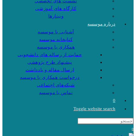
نشست های تخصصی
کارگاه های آموزشی
وبینارها
درباره موسسه
آشنایی با موسسه
کتابخانه موسسه
همکاری با موسسه
حمایت از رساله های دانشجویی
پیشنهاد طرح پژوهشی
ارسال مقاله و یادداشت
درخواست همکاری با موسسه
شبکه‌های اجتماعی
تماس با موسسه
0
Toggle website search
0