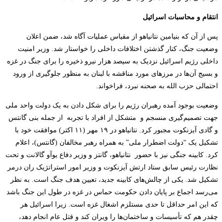
انتقام و محاسبات اسرائیل
پس از آن که بنیامین نتانیاهو از مقیاس عملیات آگاه شد، ضمن اعلان
وضعیت جنگ، کنار گذشتن اختلافات داخلی را خواستار شد. وزیر امنیت
داخلی رژیم اسرائیل نزدیک به سیصد هزار نیرو ذخیره را برای جنگ در غزه
و بسیج آن‌­ها در مرزهای مورد مناقشه با لبنان به منظور جلوگیری از ورود
احتمالی حزب الله به صحنه نبرد، فراخواند.
وضعیت بوجود آمده رهبران رژیم را برای شکل دادن به یک دولت واحد ملی
جهت تصمیم‌گیری منسجم و متشکل از افراد با تجربه از جمله بنی گانتس
و گادی آیزنکوت مجبور کرد. نتانیاهو در ۱۹ مهر (۱۱ اکتر) موافقت خود با
تشکیل یک “دولت اضطرار ملی” به همراه رهبر مخالفان (گانتس)، اعلام
کرد. کابینه جنگی نیز با حضور نتانیاهو، گانتز و وزیر دفاع یوآو گالانت و تحت
نظارت رئیس سابق ستاد ارتش آیزنکوت و وزیر امور استراتژیک ران درمر
تشکیل شد. یکی از چالش‌­های کابینه جدید، تعیین هدف جنگ است. به نظر
می­­‌رسد اجماع بر پایان دادن حکومت حماس در غزه در طول این جنگ باشد
که این امر حداقل تا حدی مستلزم اشغال غزه است. زیرا اسرائیل هر
چقدر هم که تأسیسات و ساختمان‌ها را ویران کند و قتل عام انجام دهد،