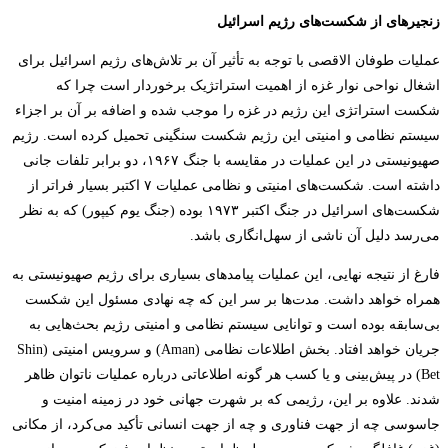
زنجیره­ای از شکست­‌های رژیم اسرائیل
عملیات طوفان الاقصی با توجه به تأثیر آن بر تلاش­‌های رژیم اسرائیل برای
اشغال نواحی نوار غزه از اهمیت استراتژیک برخوردار است چرا که
شکست استراتژی این رژیم در غزه را موجب شده و اضافه بر آن بر اجزاء
سیستم نظامی و امنیتی این رژیم شکست سنگینی تحمیل کرده است. رژیم
صهیونیستی در این عملیات در مقایسه با جنگ ۱۹۶۷، دو برابر تلفات جانی
داشته است. شکست‌های امنیتی و نظامی عملیات ۷ اکتبر بسیار فراتر از
شکست‌های اسرائیل در جنگ اکتبر ۱۹۷۳ بوده (جنگ یوم کیپور) که به نظر
می­‌رسد دلیل آن ناشی از سهل‌انگاری باشد.
فارغ از نتیجه نهایی، این عملیات پیامدهای بسیاری برای رژیم صهیونیستی به
همراه خواهد داشت. مدت­‌ها بر سر این که چه نهادی مسئول این شکست
بی‌­سابقه بوده است و توانایی سیستم نظامی و امنیتی رژیم بحث‌هایی به
جریان خواهد افتاد. بخش اطلاعات نظامی (Aman) و سرویس امنیتی (Shin
Bet) در پیش‌بینی و یا کسب هر گونه اطلاعاتی درباره عملیات ناتوان ظاهر
شدند. علاوه بر این، رژیمی که بر شهرت جهانی خود در زمینه امنیت و
جاسوسی چه از جهت فناوری و چه از جهت انسانی تأکید می‌­کرد، از مکانی