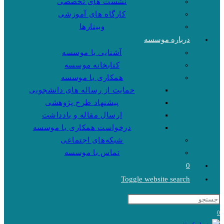
نشست های تخصصی
کارگاه های آموزشی
وبینارها
درباره موسسه
آشنایی با موسسه
کتابخانه موسسه
همکاری با موسسه
حمایت از رساله های دانشجویی
پیشنهاد طرح پژوهشی
ارسال مقاله و یادداشت
درخواست همکاری با موسسه
شبکه‌های اجتماعی
تماس با موسسه
0
Toggle website search
0