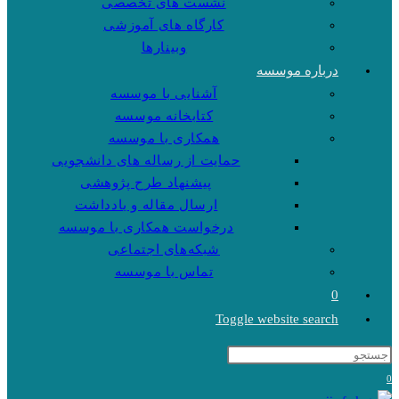
نشست های تخصصی
کارگاه های آموزشی
وبینارها
درباره موسسه
آشنایی با موسسه
کتابخانه موسسه
همکاری با موسسه
حمایت از رساله های دانشجویی
پیشنهاد طرح پژوهشی
ارسال مقاله و یادداشت
درخواست همکاری با موسسه
شبکه‌های اجتماعی
تماس با موسسه
0
Toggle website search
0