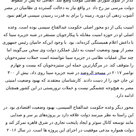
گذار از سوی شورای نظامی موقت وضع ­شد. اتفاقی که پس از سقوط
دولت مرسی نیز رخ داد. در واقع نیاز به دخالت گسترده ­ی نظامیان در مصر
آشوب ­زده­ی آن دوره، زمینه را برای به قدرت رسیدن سیسی فراهم نمود.
امنیت یکی از دو محور اصلی حکومت عبدالفتاح سیسی بوده است. وعده
اصلی او در حوزه امنیت مقابله با پیکارجویان مستقر در شبه جزیره سینا که
با داعش اعلام همبستگی کرده‌اند، بود
.
با وجود این‌که حامیان رئیس جمهوری
مصر از بهبود وضعیت امنیت به دلیل عملکرد دولت وی سخن می‌گویند اما
چند سال عملیات نظامی در جزیره سینا نتوانسته است حملات ستیزه‌جویان
را متوقف کند
.
در مرگبارترین حمله این ستیزه‌جویان که بیست و چهارم
نوامبر ۲۰۱۷ در
مسجد الروضه
در شبه جزیره سینا روی داد، بیش از ۳۰۰
تن جان خود را از دست دادند
.
کارشناسان معتقدند که بهبود وضعیت امنیتی
مصر به هیچ‌وجه چشمگیر نیست و حملات تروریستی در این کشور همچنان
ادامه دارد
.
محور دیگر وعده حکومت عبدالفتاح السیسی، بهبود وضعیت اقتصادی بود. در
این راستا به نظر می­رسد دولت علاقه دارد بر پروژه‌های پر سر و صدایی
مانند توسعه کانال سوئز و ایجاد پایتخت تجاری در شرق قاهره تمرکز کند و
دولت همواره مدعی موفقیت در اجرای این پروژه ­ها است. در سال
۲۰۱۶