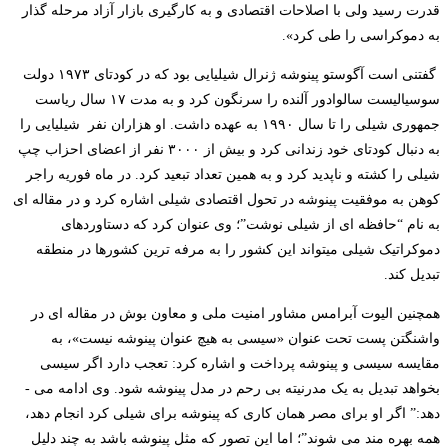
قدرت رسید ولی با اصلاحات اقتصادی و به کارگیری بازار آزاد مرحله گذار
به دموکراسی را طی کرد».
گفتنی است
آگوستو پینوشه ژنرال شیلیایی بود که در کودتای ۱۹۷۳ دولت
سوسیالیست سالوادور آلنده را سرنگون کرد و به مدت ۱۷ سال ریاست
جمهوری شیلی را تا سال ۱۹۹۰ به عهده داشت. او هزاران نفر
شیلیایی را
به دنبال کودتای خود زندانی کرد و بیش از ۳۰۰۰ نفر از اعضای احزاب چپ
شیلی را کشته و ناپدید کرد و به همین تعداد تبعید کرد. در ماه فوریه راجر
کوهن به موفقیت پینوشه در تحول اقتصادی شیلی اشاره کرد و در مقاله ای
به نام “حافظه­ ای از شیلی نوشت”؛ وی عنوان کرد که دستاوردهای
دموکراتیک شیلی می­تواند این کشور را به مرفه ­ترین کشورها در منطقه
تبدیل کند.
همچنین الیوت آبرامس مشاور امنیت ملی و معاون بوش در مقاله­ ای در
واشنگتن پست تحت عنوان «سیسی به هیچ عنوان پینوشه نیست»، به
مقایسه سیسی و پینوشه پرداخت و اشاره کرد: تعجب دارد اگر سیسی
بخواهد تبدیل به یک مدرنیته بی رحم در مدل پینوشه شود. وی ادامه می ­
دهد:” اگر او برای مصر همان کاری که پینوشه برای شیلی کرد انجام دهد،
همه بهره مند می شوند”؛ اما این تصور که مثل پینوشه باشد به چند دلیل