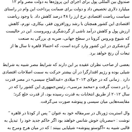
صندوق بین المللی پول برای اجرای این پروژه‌ها به دولت مصر وام
۱۲
میلیارد دلاری تخصیص داد و دولت برای ضمانت پرداخت این وام در راستای
سیاست ریاضت اقتصادی نرخ ارز را
۴۸
درصد کاهش داد. با وجود ریاضت
اقتصادی این کشور همچنان با رشد روزافزون فقر، بیکاری، تورم، کاهش
ارزش پول و کاهش درآمد ناشی از گردشگری روبروست. این در حالیست
که شیوع ویروس کرونا در سطح جهانی، ضربه ­ی بزرگی به صنعت
گردشکری در این کشور وارد کرده است، که احتمالا قاهره تا سال ­ها از
تبعات آن رنج خواهد برد.
بعضی از صاحب نظران عقیده بر این دارند که شرایط مصر شبیه به شرایط
شیلی بوده و رژیم اقتدارگرا در آن بیشتر حرکت به سمت اصلاحات اقتصادی
دارد . زمانی که در جولای ۲۰۱۳ میلادی «عبدالفتاح سیسی» در مصر قدرت
را در دست گرفت و «محمد مرسی»، رئیس‌جمهوری این کشور را که در
سال ۲۰۱۲ از طریق انتخابات به قدرت رسیده بود، از قدرت خلع کرد؛
مقایسه‌هایی میان سیسی و پینوشه صورت می‌گرفت.
وال استریت ژورنال در سرمقاله خود به عنوان ” پس از کودتا در قاهره ”
نوشت : «مصریان خوش شانس خواهند بود اگر حاکم جدید خود را
تبدیل به
قالبی شبیه به «آگوستو پینوشه» شیلیایی ببینند ؛ که در میان هرج ومرج به