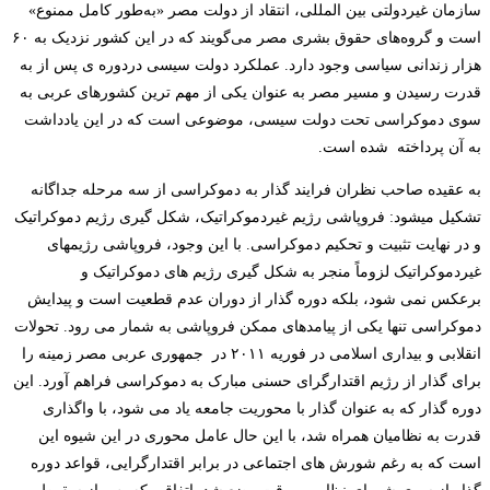
سازمان‌ غیردولتی بین المللی، انتقاد از دولت مصر «به‌طور کامل ممنوع»
است و گروه‌های حقوق بشری مصر می‌گویند که در این کشور نزدیک به ۶۰
هزار زندانی سیاسی وجود دارد
.
عملکرد دولت سیسی دردوره ­ی پس از به
قدرت رسیدن و مسیر مصر به عنوان یکی از مهم­ ترین کشورهای عربی به
سوی دموکراسی تحت دولت سیسی، موضوعی است که در این یادداشت
به آن پرداخته
شده است.
به عقیده صاحب­ نظران فرایند
گذار
به
دموکراسی
از
سه
مرحله
جداگانه
تشکیل
می­شود:
فروپاشی
رژیم غیردموکراتیک،
شکل
گیری
رژیم
دموکراتیک
و در نهایت
تثبیت
و
تحکیم
دموکراسی
.
با این
وجود،
فروپاشی
رژیم
های
غیردموکراتیک
لزوماً
منجر
به
شکل
گیری
رژیم­ های دموکراتیک و
برعکس
نمی شود، بلکه دوره گذار از دوران عدم قطعیت است و پیدایش
دموکراسی تنها یکی از پیامدهای ممکن فروپاشی به شمار می­ رود. تحولات
انقلابی و بیداری اسلامی در
فوریه
۲۰۱۱
در
جمهوری
عربی
مصر
زمینه
را
برای
گذار
از
رژیم
اقتدارگرای حسنی مبارک
به
دموکراسی
فراهم
آورد.
این
دوره گذار که به عنوان گذار با محوریت جامعه یاد می­ شود، با واگذاری
قدرت به نظامیان همراه شد، با این حال عامل محوری در این شیوه این
است که به رغم شورش­ های اجتماعی در برابر اقتدارگرایی، قواعد دوره