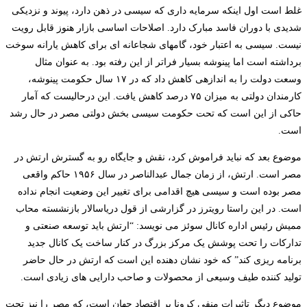
غلط است اول این­که سرمایه­ داری که سیسی در ذهن دارد، پیوند و نزدیکی
شدیدی با دوران فاسد مبارک دارد. اصلاحات اساسی بازار هنوز قابل رویت
نیست. سیسی به اعتبار خود، گام­های شجاعانه ­ای برای کاهش یارانه سوخت
برداشته است اما پینوشه بسیار فراتر از این رفته بود. به عنوان مثال
وسعت دولت را به اندازه­ی کاهش داد که در ۱۷ سال حکومت پینوشه،
کارمندان دولتی به میزان ۷۵ درصد کاهش یافت. این درحالیست که آمار
حاکی از این است که تحت حکومت سیسی بخش دولتی مصر در حال رشد
است.
موضوع بعد که نباید فراموش کرد، نقش و جایگاه رو به گسترش ارتش در
مصر است. ارتش، از زمان جمال عبدالناصر در سال ۱۹۵۶ حاکم واقعی
مصر بوده است و سیسی هیچ اقدامی برای تغییر این وضعیت انجام نداده
است. در این راستا رویترز در گزارشی از قول دریاسالار بازنشسته محاب
ممیش رئیس اداره کانال سوئز می ­نویسد: “ارتش باید توسعه صنعتی و
تدارکات را تحت پوشش یک مرکز بزرگ در کنار ساخت یک کانال جدید
برنامه ریزی کند” که خود نشان دهنده این است که ارتش در حال حاضر
تولید کننده طیف وسیعی از محصولات و صاحب دارایی های زیادی است.
موضوع دیگر تاثیرات منفی کرونا بر اقتصاد جهان است، که مصر را نیز تحت