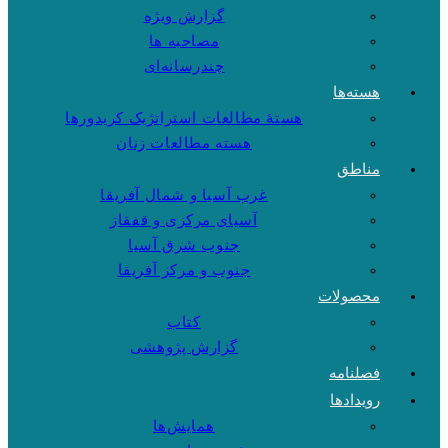
گزارش ویژه
مصاحبه ها
چندرسانه‌ای
هسته‌ها
هستهٔ مطالعات استراتژیک کریدورها
هسته مطالعات زنان
مناطق
غرب آسیا و شمال آفریقا
آسیای مرکزی و قفقاز
جنوب شرق آسیا
جنوب و مرکز آفریقا
محصولات
کتاب
گزارش پژوهشی
فصلنامه
رویدادها
همایش‌ها