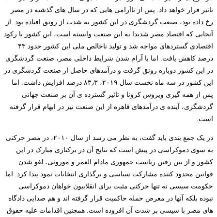
تاثیر قرار خواهد داد. پس از ناآرامی­ هایی که در سال­ های گذشته در مصر
رخ داده بود، صنعت گردشگری در این کشور به شدت از رونق افتاده بود. از
آنجایی که اقتصاد مصر شدیدا به این صنعت وابسته است، این کشور با رکود
اقتصادی گسترده­ای مواجه شد و تولید ناخالص ملی این کشور حدود ۴۳
درصد کاهش یافت. اما با آرام شدن شرایط داخلی مصر، صنعت گردشگری
در این کشور دوباره رونق گرفت و درآمدهای حاصل از صنعت گردشگری در
این کشور در سه ماه نخست سال ۲۰۱۹، ۸۳
٫
۳ درصد افزایش داشت. اما
پس از همه ­گیری ویروس کرونا و تاثیر گسترده­ ی آن بر صنعت جهانی
گردشگری، آینده ­ی درآمدهای قاهره از این صنعت نیز در ابهام قرار گرفته
است.
در یک جمع ­بندی باید گفت، به نظر می­ رسد از سال ۲۰۱۰، در مصر حرکتی
به سوی دموکراسی در پیش است که نتایج آن در برکناری مبارک در این
کشور و از بین رفتن ریاست جمهوری مادام العمر و موروثی، لغو شدن
قوانین محدود کننده مشارکت سیاسی و برگذاری انتخابات نمود پیدا کرد. اما
حکومت سیسی نه تنها حرکتی مثبت برای انقلابیون خواهان دموکراسی
نبوده بلکه آن­ها در معرض حمله حاکمیت قرار گرفته­ اند و هم صدایی دادگاه
های مصر با سیسی بر شدت آن افزوده است. همچنین اقدامات علیه حقوق