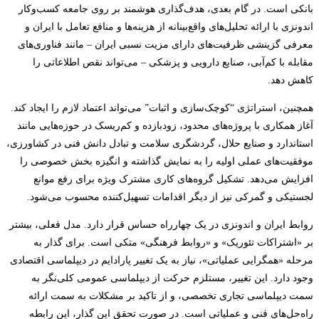
بانکی است. در گام بعدی، هدف‌گذاری هوشمند بر روی جامعه کسب‌وکار
اندونزی با ارائه تحلیل‌های واقع‌بینانه از هزینه‌ها و منافع تعامل با ایران و
معرفی گزینشی ظرفیت‌های دارای مزیت نسبی ایران – مانند فناوری‌های
مقابله با کم‌آبی، صنایع دارویی و پزشکی – می‌تواند نقص اطلاعاتی را
کاهش دهد.
همچنین، استراتژی “کوچک‌سازی و اثبات” می‌تواند اعتماد لازم را ایجاد کند.
آغاز همکاری با پروژه‌های محدود، زودبازده و کم‌ریسک در حوزه‌هایی مانند
استاندارد و صنایع حلال، گردشگری سلامت و تبادل دانش فنی در کشاورزی،
موفقیت‌های عملی اولیه را به نمایش گذاشته و انگیزه بخش خصوصی را
افزایش می‌دهد. تشکیل گروه‌های کاری مشترک ویژه برای رفع موانع
لجستیکی و گمرکی نیز از دیگر اقدامات تسهیل‌کننده محسوب می‌شود.
روابط ایران و اندونزی در یک چهارراه حساس قرار دارد. مدل فعلی، بیشتر
بر «اشتراکات تئوریک» و «روابط فرهنگی» متکی است. برای گذار به
مرحله «همگرایی عملیاتی»، نیاز به یک تغییر پارادایم در دیپلماسی اقتصادی
وجود دارد. این تغییر، مستلزم حرکت از دیپلماسی عمومی کلی‌نگر به
سمت دیپلماسی تجاری تخصصی، و از تاکید بر مشکلات به سمت ارائه
راه‌حل‌های فنی و عملیاتی است. در صورت تحقق این گذار، این رابطه