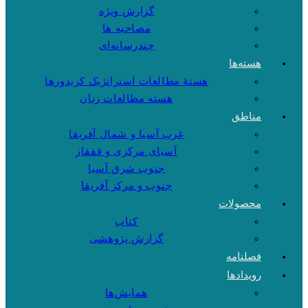
گزارش ویژه
مصاحبه ها
چندرسانه‌ای
هسته‌ها
هستهٔ مطالعات استراتژیک کریدورها
هسته مطالعات زنان
مناطق
غرب آسیا و شمال آفریقا
آسیای مرکزی و قفقاز
جنوب شرق آسیا
جنوب و مرکز آفریقا
محصولات
کتاب
گزارش پژوهشی
فصلنامه
رویدادها
همایش‌ها