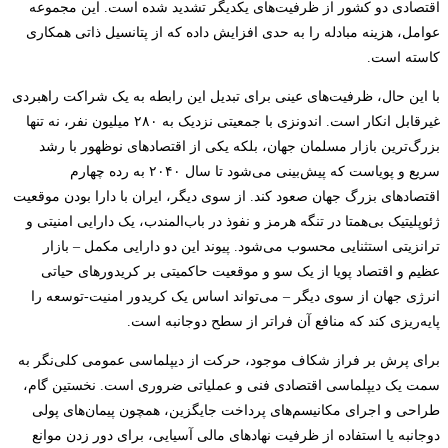
اقتصادی دو کشور از ظرفیت‌های یکدیگر تشدید شده است. این مجموعه
عوامل، هزینه مبادله را به حدی افزایش داده که از پتانسیل ذاتی همکاری
کاسته است.
با این حال، ظرفیت‌های عینی برای تبدیل این رابطه به یک شراکت راهبردی
غیرقابل انکار است. اندونزی با جمعیتی نزدیک به ۲۸۰ میلیون نفر، نه تنها
بزرگ‌ترین بازار مسلمان جهان، بلکه یکی از اقتصادهای نوظهور با رشد
سریع و پویاست که پیش‌بینی می‌شود تا سال ۲۰۴۰ به رده چهارم
اقتصادهای بزرگ جهان صعود کند. از سوی دیگر، ایران با دارا بودن موقعیت
ژئوپلیتیک بی‌همتا در تنگه هرمز و نفوذ در باب‌المندب، یک دارایی امنیتی و
ترانزیتی استثنایی محسوب می‌شود. پیوند این دو دارایی مکمل – بازار
عظیم و اقتصاد پویا از یک سو و موقعیت حاکمیتی بر کریدورهای حیاتی
انرژی جهان از سوی دیگر – می‌تواند اساس یک کریدور امنیت-توسعه را
پایه‌ریزی کند که منافع آن فراتر از سطح دوجانبه است.
برای پرش بر فراز شکاف موجود، حرکت از دیپلماسی عمومی کلی‌نگر به
سمت یک دیپلماسی اقتصادی فنی و عملیاتی ضروری است. نخستین گام،
طراحی و اجرای مکانیسم‌های پرداخت جایگزین، همچون پیمان‌های پولی
دوجانبه یا استفاده از ظرفیت نهادهای مالی آسیایی، برای دور زدن موانع