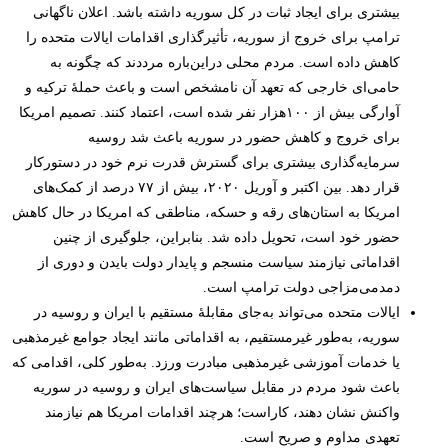
بیشتری برای ایجاد ثبات در کل سوریه داشته باشد. اعلان ناگهانی
ترامپ برای خروج از سوریه، تأثیرگذاری اقدامات ایالات متحده را
کاهش داده است. مردم محلی دراین‌باره مرددند که چگونه به
حامی‌ای خارجی که تعهد آن نامشخص است و باعث حملۀ ترکیه و
آوارگی بیش از ۱۰۰هزار نفر شده است، اعتماد کنند. تصمیم امریکا
برای خروج و کاهش حضور در سوریه باعث شد روسیه
سرمایه‌گذاری بیشتری برای گسترش قدرت نرم خود در دستورکار
قرار دهد. بین اکتبر و آوریل ۲۰۲۰، بیش از ۷۷ درصد از کمک‌های
امریکا به استان‌های رقه و حسکه، مناطقی که امریکا در حال کاهش
حضور خود است، تحویل داده شد. بنابراین، جلوگیری از چنین
اقداماتی نیازمند سیاست منسجم و پایدار دولت بایدن و دوری از
دمدمی‌مزاجی دولت ترامپ است.
ایالات متحده می‌تواند به‌جای مقابلۀ مستقیم با ایران و روسیه در
سوریه، به‌طور غیرمستقیم، به اقداماتی مانند ایجاد جوامع غیرمذهبی
یا خدمات آموزشی غیرمذهبی مبادرت ورزد. به‌طور کلی، اقدامی که
باعث شود مردم در مقابل سیاست‌های ایران و روسیه در سوریه
واکنش نشان دهند، کاراست؛ هرچند اقدامات امریکا هم نیازمند
تعهدی مداوم و صریح است.