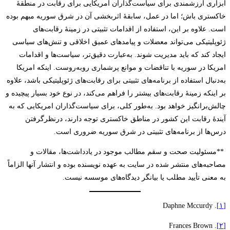
ابزاری ارزشمندی برای سیاست‌گذاران آمریکایی برای رقابت در منطقۀ
خاکستری باش؛ اما در عمل، سابقۀ اثربخشی آن در شرق سوریه مبهم بوده
است. علاوه بر این، استفاده از اقدامات تثبیتی در زمینۀ رقابت‌های
ژئوپلیتیکی می‌تواند معضلات و پیامدهای عمیق اخلاقی و تنش‌های سیاسی
ایجاد کند که باید مدیریت شوند. به‌عبارت دقیق‌تر، سیاست‌ها و اقدامات
امریکا در سوریه با تناقضات و موانع پر‌شماری روبه‌روست. اینکه امریکا
به‌دنبال استفاده از برنامه‌های تثبیتی برای رقابت‌های ژئوپلیتیکی باشد، علاوه
بر اینکه زمینۀ رقابت‌های بیشتر را فراهم می‌کند، در نوع خود بسیار پیچیده و
چالش‌برانگیز خواهد بود. به‌طور کلی، برای سیاست‌گذاران امریکایی که به
آیندۀ رقابت این کشور در مناطق خاکستری توجه دارند، درنظرگرفتن
درس‌ها از برنامه‌های تثبیتی در شرق سوریه ضروری است.
**مسئولیت صحت و سقم مطالب موجود در یادداشت‌ها، مقالات و
مصاحبه‌های منتشر شده در سایت به عهده نویسنده بوده و انتشار آنها الزاماً
به معنی تأیید مطلب یا بیانگر دیدگاه‌های موسسه نیست.
. Daphne Mccurdy
[۱]
. Frances Brown
[۲]