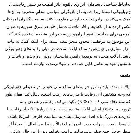
به‌لحاظ سیاسی نابسامان، ابزاری بالقوه حائز اهمیت در بستر رقابت‌های
ژئوپلیتیکی است؛ زیرا حمایت از بازیگران سیاسی محلیِ مشروع به آن‌ها
کمک می‌کند در برابر دخالت خارجی مقاومت کنند. سیاست‌گذاران امریکایی
تلاش کرده‌اند از تلاش‌ها و اقدامات ثبات‌ساز خود در شرق سوریه به‌عنوان
اهرمی برای مقابله با نفوذ ایران و روسیه در این منطقه استفاده کنند که
این موضوع به موفقیتی محدود منجر شده است. برای اینکه کمک به ثبات
ابزار مؤثری برای پیشبرد منافع ایالات متحده در میان رقابت‌های ژئوپلیتیکی
باشد، ایالات متحده به توسعۀ راهبرد ثبات‌ساز، دولتی دوام‌پذیر و باثبات و
همچنین تعهد به تعامل قابل‌اعتمادتر و طولانی‌مدت نیازمند است.
مقدمه
ایالات متحده باید به‌طور فزاینده‌ای منافع ملی خود را در محیطی ژئوپلیتیکی
که وجه مشخص آن، رقابت با قدرت‌های رقیب است، دنبال کند. همان طور
که سند دفاع ملی ۲۰۱۸ (NDS) تأکید می‌کند، رقابت راهبردی و نه
تروریسم، دغدغۀ اصلی ایالات متحده است. بحث دربارۀ اینکه آیا رقابت با
قدرت‌های بزرگ باید اصل سازمان‌دهنده به سیاست خارجی امریکا باشد،
ادامه‌دار است و دولت جدید بایدن نیز احتمالاً روابط بین‌الملل را صرفاً از
منظر حاصل‌جمع صفر مانند دولت ترامپ نخواهد دید. با این حال، شکی