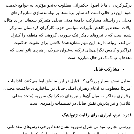
درگیرکردن آن‌ها با اصول حکمرانی مطلوب به‌نحو مؤثری به جوامع خدمت
شود. این در حالی است که سایر برنامه‌ها بر توانمند‌سازی سازوکارهای
محلی در راستای مشارکت جامعۀ مدنی محلی متمرکز شده‌اند؛ برای مثال،
ایالات متحده بر کاهش تأثیرات سیاسی حزب کارگران کردستان متمرکز
شده است که با نیروهای دمکراتیک سوریه، گروهی که منطقه را کنترل
می‌کند، ارتباط دارند. این مهم نشان‌دهندۀ تلاشی برای تقویت حاکمیت
فراگیر و کاهش نگرانی‌های ترکیه به‌عنوان شریک راهبردی ناتو است که
دهه‌ها با پ.ک.ک در حال مبارزه است.
مشارکت قبایل
به‌دلیل نقش بسیار پررنگی که قبایل در این مناطق ایفا می‌کنند، اقدامات
آمریکا معطوف به ادغام رهبران اصلی قبایل در ساختارهای حاکمیت محلی،
برقراری مذاکرات میان آن‌ها و نیروهای دمکراتیک سوریه (متحد محلی
ائتلاف) و نیز پذیرش نقش قبایل در تصمیمات راهبردی است.
قدرت نرم، ابزاری برای رقابت ژئوپلیتیک
بررسی تجارب میدانی شرق سوریه نشان‌دهندۀ برخی درس‌های مقدماتی