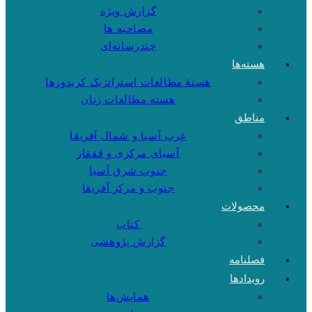
گزارش ویژه
مصاحبه ها
چندرسانه‌ای
هسته‌ها
هستهٔ مطالعات استراتژیک کریدورها
هسته مطالعات زنان
مناطق
غرب آسیا و شمال آفریقا
آسیای مرکزی و قفقاز
جنوب شرق آسیا
جنوب و مرکز آفریقا
محصولات
کتاب
گزارش پژوهشی
فصلنامه
رویدادها
همایش‌ها