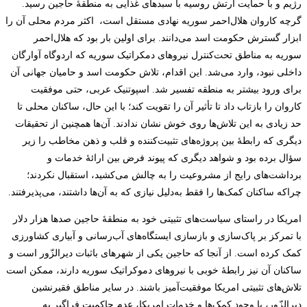
رژیم و با حمایت ارتش روسیه با سبدهای غذایی به منطقۀ حاجین رسید.
گرچه کاروان هلال‌احمر سوریه نهادی مستقل است، اکثر مردم محلی آن را
ابزار گسترش حکومت اسد می‌دانند. برای اولین بار بود که هلال‌احمر
سوریه به مناطق تحت‌کنترل نیروهای دمکراتیک سوریه که اردوگاه آوارگان
داخلی نبود، وارد می‌شد. این اقدام، تلاش حکومت اسد و حامیان جهانی آن
برای ورود بیشتر به منطقه تفسیر شد. اسپوتنیک عربی، حتی موفقیت
کاروان را بازتاب داد تا تأثیر آن را تقویت کند؛ با این حال، ساکنان محلی تا
حد زیادی به این تلاش‌ها روی خوش نشان ندادند. آن‌ها همچنین از تحقیقات
دیگری که رابطۀ بین پروژه‌های تثبیت‌کننده و قلب و ذهن مخاطب را زیر
سؤال برده بود و شواهد دیگری که پیوند فرض بین ارائۀ خدمات و
برداشت‌های رایج از مشروعیت را به چالش می‌کشید، استقبال نکردند؛
چراکه ساکنان کمک‌ها را فقط به‌دلیل نیازی که به آن‌ها داشتند، می‌پذیرفتند.
امریکا در راستای سیاست‌های تثبیتی خود به منطقۀ حاجین صدها هزار دلار
با تمرکز بر پاک‌سازی و بازسازی ایستگاه‌های آب‌رسانی و آبیاری کشاورزی
کمک کرده است. از آنجا که حاجین یکی از شهرهای باثبات دیرالزّور است و
ساکنان آن نیز رابطۀ خوبی با نیروهای دموکراتیک سوریه دارند، ممکن است
تلاش‌های تثبیتی امریکا موفقیت‌آمیز باشند. در سایر مناطق فقیرنشین
دیرالزّور، با وجود کمک‌ها و خدمات امریکا، عدم حاکمیت فراگیر به