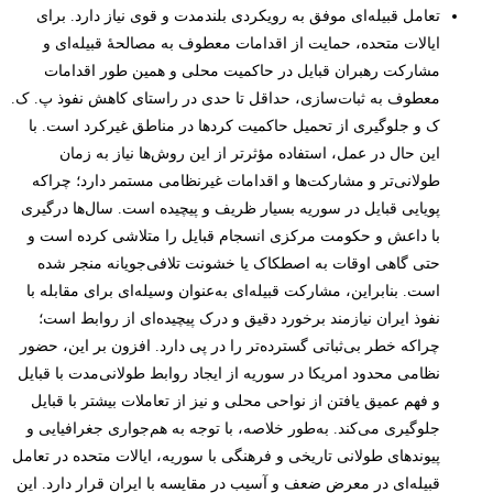
تعامل قبیله‌ای موفق به رویکردی بلند‌مدت و قوی نیاز دارد. برای
ایالات متحده، حمایت از اقدامات معطوف به مصالحۀ قبیله‌ای و
مشارکت رهبران قبایل در حاکمیت محلی و همین طور اقدامات
معطوف به ثبات‌سازی، حداقل تا حدی در راستای کاهش نفوذ پ. ک.
ک و جلوگیری از تحمیل حاکمیت کردها در مناطق غیرکرد است. با
این حال در عمل، استفاده مؤثرتر از این روش‌ها نیاز به زمان
طولانی‌تر و مشارکت‌ها و اقدامات غیرنظامی مستمر دارد؛ چراکه
پویایی قبایل در سوریه بسیار ظریف و پیچیده است. سال‌ها درگیری
با داعش و حکومت مرکزی انسجام قبایل را متلاشی کرده است و
حتی گاهی اوقات به اصطکاک یا خشونت تلافی‌جویانه منجر شده
است. بنابراین، مشارکت قبیله‌ای به‌عنوان وسیله‌ای برای مقابله با
نفوذ ایران نیازمند برخورد دقیق و درک پیچیده‌ای از روابط است؛
چراکه خطر بی‌ثباتی گسترده‌تر را در پی دارد. افزون بر این، حضور
نظامی محدود امریکا در سوریه از ایجاد روابط طولانی‌مدت با قبایل
و فهم عمیق یافتن از نواحی محلی و نیز از تعاملات بیشتر با قبایل
جلوگیری می‌کند. به‌طور خلاصه، با توجه به هم‌جواری جغرافیایی و
پیوندهای طولانی تاریخی و فرهنگی با سوریه، ایالات متحده در تعامل
قبیله‌ای در معرض ضعف و آسیب در مقایسه با ایران قرار دارد. این