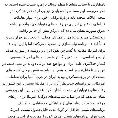
نامتقارنی با سیاست‌های نامنظم دونالد ترامپ تشدید شده است. به
نظر می‌رسد این مسئله را جو بایدن نیز برطرف نخواهد کرد. در
نتیجه، ایالات متحده باید دربارۀ توانایی خود برای مهار تعاملات
قبیله‌ای، به‌عنوان ابزاری در رقابت‌های ژئوپلیتیکی، واقع‌بین باشد.
شرق سوریه نشان می‌دهد که تمرکز بیش از حد بر رقابت
ژئوپلیتیکی می‌تواند تعامل با همتایان محلی را تحت‌تأثیر قرار دهد و
غالباً اهداف برنامۀ ثبات‌سازی را تضعیف می‌کند؛ اما با این اوصاف
برای امریکا مقابله با گسترش نفوذ ایران و روسیه در سوریه هدف
اولیه و اساسی است. تغییر گستردۀ سیاست‌های امریکا به‌سوی
فشار حداکثری علیه ایران و مواضع ضدایرانی دونالد ترامپ، همه، در
این راستا قابل‌تفسیر است. همچنین، باید به نقش برخی کشورهای
منطقه‌ای در برجسته‌کردن تهدید ایران در غرب آسیا برای مقامات
امریکایی در راستای جلب‌نظر آنان برای مقابلۀ بیشتر با این کشور در
رقابت‌های ژئوپلیتیکی منطقه اشاره کرد. علاوه بر این، این بررسی
نشان می‌دهد که در عمل، سیاست‌های دوگانۀ امریکا برای ارتقای
موقعیت خود در رقابت‌های ژئوپلیتیکی و دستیابی به اهداف
برنامه‌های تثبیتی حداقل در کوتاه‌مدت قابل‌حصول نیست. امریکا
تحت‌عنوان برنامه‌های تثبیتی، هدف خود را ممانعت از احیای مجدد