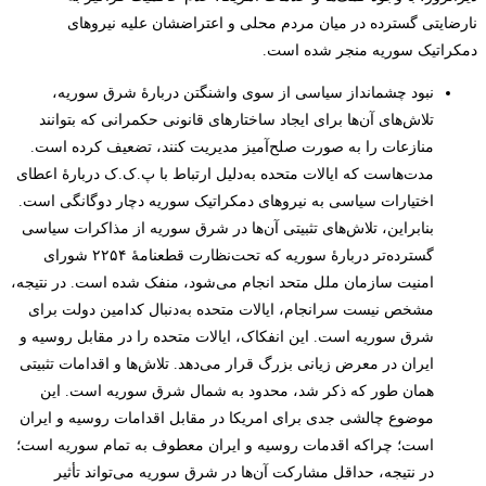
نارضایتی گسترده در میان مردم محلی و اعتراضشان علیه نیروهای
دمکراتیک سوریه منجر شده است.
نبود چشم­انداز سیاسی از سوی واشنگتن دربارۀ شرق سوریه،
تلاش‌های آن‌ها برای ایجاد ساختارهای قانونی حکمرانی که بتوانند
منازعات را به صورت صلح‌آمیز مدیریت کنند، تضعیف کرده است.
مدت‌هاست که ایالات متحده به‌دلیل ارتباط با پ.ک.ک دربارۀ اعطای
اختیارات سیاسی به نیروهای دمکراتیک سوریه دچار دوگانگی است.
بنابراین، تلاش‌های تثبیتی آن‌ها در شرق سوریه از مذاکرات سیاسی
گسترده‌تر دربارۀ سوریه که تحت‌نظارت قطعنامۀ ۲۲۵۴ شورای
امنیت سازمان ملل متحد انجام می‌شود، منفک شده است. در نتیجه،
مشخص نیست سرانجام، ایالات متحده به‌دنبال کدامین دولت برای
شرق سوریه است. این انفکاک، ایالات متحده را در مقابل روسیه و
ایران در معرض زیانی بزرگ قرار می‌دهد. تلاش‌ها و اقدامات تثبیتی
همان طور که ذکر شد، محدود به شمال شرق سوریه است. این
موضوع چالشی جدی برای امریکا در مقابل اقدامات روسیه و ایران
است؛ چراکه اقدمات روسیه و ایران معطوف به تمام سوریه است؛
در نتیجه، حداقل مشارکت آن‌ها در شرق سوریه می‌تواند تأثیر