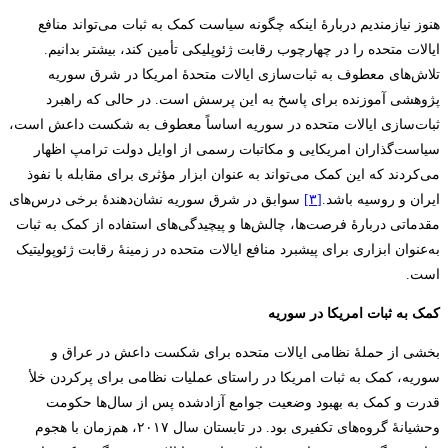
هنوز نیازمندیم دربارۀ اینکه چگونه سیاست کمک به ثبات می‌تواند منافع
ایالات متحده را در چهارچوب رقابت ژئوپلیکی تأمین کند، بیشتر بدانیم.
تلاش‌های معطوف به ثبات‌‌سازی ایالات متحدۀ امریکا در شرق سوریه
پژوهشی آموزنده برای پاسخ به این پرسش است. در حالی که راهبرد
ثبات‌سازی ایالات متحده در سوریه اساساً معطوف به شکست داعش است،
سیاست‌گذاران امریکایی و مکاتبات رسمی از اوایل دولت ترامپ اظهار
می‌کردند که این کمک می‌تواند به عنوان ابزار مؤثری برای مقابله با نفوذ
ایران و روسیه باشد.
[۳]
سوابق در شرق سوریه نشان‌دهندۀ برخی درس‌های
مقدماتی دربارۀ فرصت‌ها، چالش‌ها و پیچیدگی‌های استفاده از کمک به ثبات
به‌عنوان ابزاری برای پیشبرد منافع ایالات متحده در زمینۀ رقابت ژئوپولیتیک
است.
کمک به ثبات امریکا در سوریه
بخشی از حملۀ نظامی ایالات متحده برای شکست داعش در عراق و
سوریه، کمک به ثبات امریکا در راستای عملیات نظامی برای پرکردن خلأ
قدرت و کمک به بهبود وضعیت جوامع آزادشده پس از سال‌ها حکومت
وحشیانۀ گروه‌های تکفیری بود. در تابستان سال ۲۰۱۷، هم‌زمان با هجوم