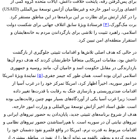
برای پس‌گرفتن رقه، پایتخت خلافت داعش، ایالات متحده گروه کمی از
اعضای وزارت امور خارجه و غیرنظامیان آژانس توسعۀ بین‌المللی (USAID)
را در کنار ارتش برای نظارت بر این برنامه‌ها در این مناطق مستقر کرد.
برت مک‌گورک،
[۴]
فرستادۀ ویژۀ سابق ائتلاف جهانی برای شکست دولت
اسلامی، راهبرد تثبیت را تلاشی برای بازگرداندن مردم به خانه‌هایشان و
استقرار منطقه‌ای امن تبیین کرد.
در حالی که هدف اصلی تلاش‌ها و اقدامات تثبیتی جلوگیری از بازگشت
داعش بود، مقامات امریکایی متعاقباً خاطرنشان کردند که هدف دوم آن‌ها
بازدارندگی در مقابل حکومت اسد و حامیان آن، مانند روسیه و جمهوری
اسلامی ایران بوده است. همان طور که جیمز جفری،
[۵]
نمایندۀ ویژۀ امریکا
در امور سوریه، اخیراً اظهار کرد، امریکا تمرکز خود را در غرب آسیا از
اقدامات ضدتروریستی و بازسازی جنگ به رقابت با قدرت‌ها تغییر داده
است؛ زیرا غرب آسیا یکی از آوردگاه‌های بسیار مهم چنین رقابت‌هایی بوده
است. طبق اسناد اخیر آژانش توسعۀ ‌بین‌المللی و وزارت امور خارجه،
هدف از شروع برنامه‌های تثبیتی جدید، پایان‌دادن به حضور نیروهای ایرانی و
نیروهای نیابتی آن در سوریه است. با هم‌راستاشدن حضور نیروهای نظامی و
اقدامات مربوط به قدرت نرم، امریکا در واقع قلمرو نفوذ دشمنان خود را
محدود کرده و به‌طور بالقوه می‌تواند آن‌ها را از نفوذ در مناطق بیشتری از