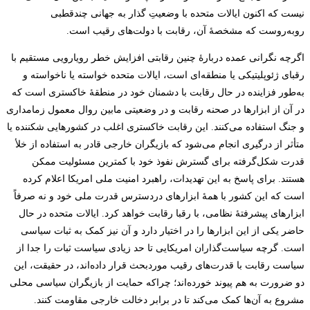
نیست که اکنون ایالات متحده با وضعیتِ گذار به جهانی چندقطبی
روبه‌روست که مشخصۀ آن، رقابت با دولت‌های رقیب است.
اگرچه نگرانی عمده دربارۀ چنین رقابتی افزایش خطر رویارویی مستقیم با
رقبای ژئوپلیتیکی یا منطقه‌ای است، ایالات متحده خواسته یا ناخواسته و
به‌طور فزاینده در حال رقابت با دشمنان خود در منطقۀ خاکستری است که
در آن از ابزارها در صحنه رقابت و در وضعیتی مابین روال معمول زمامداری
و جنگ استفاده می‌کنند. این رقابت خاکستری اغلب در کشورهایی شکننده یا
متأثر از درگیری انجام می‌شود که بازیگران خارجی قادر به استفاده از خلأ
قدرت شکل‌گرفته برای گسترش نفوذ خود با کمترین مسئولیت ممکن
هستند. برای پاسخ به این تهدیدات، راهبرد امنیت ملی امریکا اعلام کرده
است که این کشور با همۀ ابزارهای دردسترس قدرت ملی خود و نه صرفاً
ابزارهای پیشرفتۀ نظامی، با رقبا رقابت خواهد کرد. ایالات متحده در حال
حاضر یکی از این ابزارها را در اختیار دارد و آن نیز کمک به ثبات سیاسی
است. گرچه سیاست‌گذاران امریکایی تا حد زیادی سیاست ثبات را جدا از
سیاست رقابت با قدرت‌های رقیب موردبحث قرار داده‌اند، در حقیقت، این
دو ضرورت به هم پیوند خورده‌اند؛ چراکه حمایت از بازیگران سیاسی محلی
مشروع به آن‌ها کمک می‌کند تا در برابر دخالت خارجی مقاومت کنند.