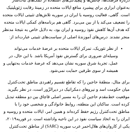
دربارۀ فرصت‌ها، چالش‌ها و پیچیدگی‌های استفاده از کمک‌های ثبات‌ساز
به‌عنوان ابزاری برای پیشبرد منافع ایالات متحده در زمینۀ رقابت ژئوپلیتیک
است. گاهی، فعالیت روسیه یا ایران در سوریه تلاش‌های تثبیتی ایالات متحده
را تضعیف می‌کند یا از بین می‌برد. گاهی هم برنامه‌های کمکی ایالات متحده
که هدف آن‌ها کاهش نفوذ روسیه و ایران بود، به دلایل خاص به نتیجۀ مدنظر
منجر نشدند. درس‌های آموزندۀ اصلی از سیاست‌های تثبیتی عبارت‌اند از:
از نظر تئوریک، تمرکز ایالات متحده بر عرضۀ خدمات می‌تواند
وسیله‌ای ضروری برای گسترش نفوذ آمریکا باشد. با این حال، در
عمل، تجربۀ شرق سوریه نشان می‌دهد که عرضۀ خدمات به‌تنهایی و
همیشه از سوی طرفین حمایت نمی‌شود.
برای مثال، منطقۀ حاجین را که تقاطع تقسیم راهبردی مناطق تحت‌کنترل
میان حکومت اسد و نیروهای دمکراتیک در دیر‌الزّور است، در نظر بگیرید.
موقعیت خط‌مقدم حاجین آن را به مسیر اصلی قاچاق بین دو منطقه تبدیل
کرده است. ساکنان این منطقه، روابط خانوادگی و شخصی خود را با
مناطق تحت‌کنترل رژیم حفظ کرده‌اند و همین امر، ایالات متحده و روسیه و
ایران را به اتخاذ سیاست نفوذ در این ناحیه واداشته است. در فوریه۲۰۱۹،
یکی از کاروان‌های هلال‌احمر عرب سوریه (SARC) از مناطق تحت‌کنترل