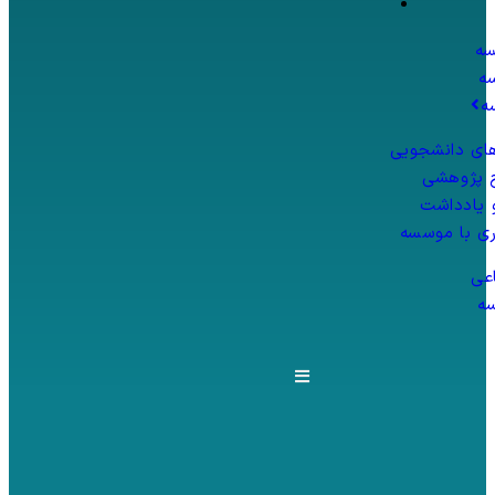
سه
ه
ه
های دانشجویی
 پژوهشی
و یادداشت
ی با موسسه
عی
ه