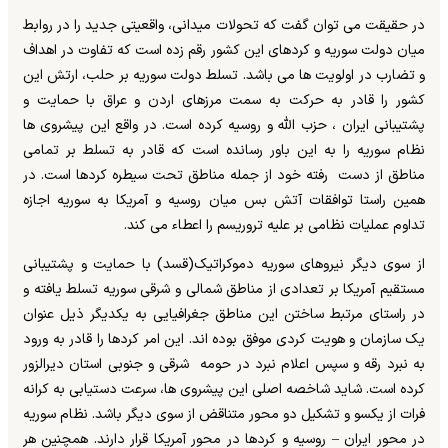
در حقیقت می توان گفت که تحولات میدانی، واقعیتی جدید را در روابط
میان دولت سوریه و کردهای این کشور رقم زده است که تفاوت در اهداف
و تضارب در اولویت ها می باشد. تسلط دولت سوریه بر حلب، ارتش این
کشور را قادر به حرکت به سمت مرزهای اردن و عراق با حمایت و
پشتیبانی ایران ، حزب الله و روسیه کرده است. در واقع این پیشروی ها
نظام سوریه را به این باور رسانده است که قادر به تسلط بر تمامی
مناطق از دست رفته خود از جمله مناطق تحت سیطره کردها است. در
همین راستا توافقات آتش بس میان روسیه و آمریکا به سوریه اجازه
تداوم عملیات نظامی بر علیه تروریسم را اعطاء می کند.
از سوی دیگر نیروهای سوریه دموکراتیک(قسد) با حمایت و پشتیبانی
مستقیم آمریکا بر تعدادی از مناطق شمالی و شرقی سوریه تسلط یافته و
در راستای مرتبط ساختن این مناطق جغرافیایی به یکدیگر ذیل عنوان
یک سازمان و هویت کردی موفق بوده اند. این امر کردها را قادر به ورود
به نبرد رقه و سپس اعلام نبرد در حومه شرقی و جنوبی استان دیرالزور
کرده است. شاید شاخصه اصلی این پیشروی ها، سرعت دستیابی به کرانه
فرات از یکسو و تشکیل دو محور متناقض از سوی دیگر باشد. نظام سوریه
در محور ایران
–
روسیه و کردها در محور آمریکا قرار دارند. همچنین هر