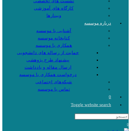
نشست های تخصصی
کارگاه های آموزشی
وبینارها
درباره موسسه
آشنایی با موسسه
کتابخانه موسسه
همکاری با موسسه
حمایت از رساله های دانشجویی
پیشنهاد طرح پژوهشی
ارسال مقاله و یادداشت
درخواست همکاری با موسسه
شبکه‌های اجتماعی
تماس با موسسه
0
Toggle website search
0