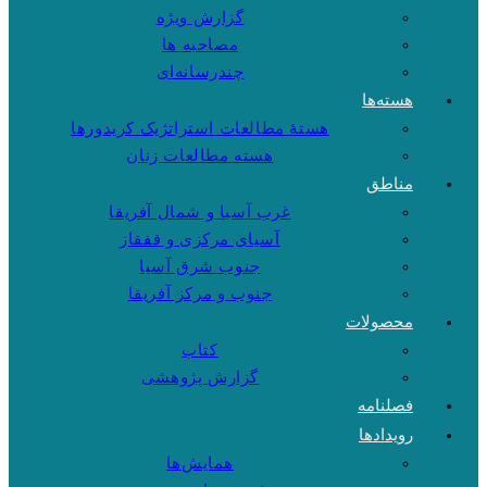
گزارش ویژه
مصاحبه ها
چندرسانه‌ای
هسته‌ها
هستهٔ مطالعات استراتژیک کریدورها
هسته مطالعات زنان
مناطق
غرب آسیا و شمال آفریقا
آسیای مرکزی و قفقاز
جنوب شرق آسیا
جنوب و مرکز آفریقا
محصولات
کتاب
گزارش پژوهشی
فصلنامه
رویدادها
همایش‌ها