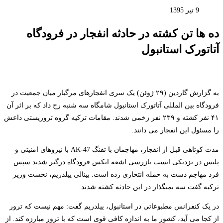
9 تیر 1395
ده ها تن کشته در حادثه انفجار در فرودگاه
آتاتورک استانبول
به گزارش گاردین (۲۹ ژوئن) یک سری انفجارهای مرگبار میان جمعیت در
فرودگاه بین المللی آتاتورک استانبول شامگاه سه شنبه رخ داد که بر اثر آن
۴۱ نفر کشته و ۲۳۹ نفر زخمی شدند. مقامات ترکیه گروه تروریستی داعش
را مسئول این انفجار می دانند.
مدت کوتاهی قبل از انفجار، مهاجمان با تفنگ AK-47 با نیروهای امنیتی و
پلیس در نزدیکی ایست بازرسی اشعه ایکس فرودگاه درگیر شدند سپس
فرد مهاجم دست به حمله انتحاری زده است. بینالی ییلدریم، نخست وزیر
ترکیه گفت سه بمبگذار در این حادثه کشته شدند.
در یک کنفرانس مطبوعاتی در استانبول، ییلدریم گفت: مهم نیست که ترور
از کجا می آید، کشور ما به اندازه کافی قوی است که با ترور مبارزه کند. از