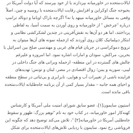
ایالات‌متحده در خاورمیانه بپردازند یا از خود بپرسند که آیا دولت آمریکا در
بحبوحه جنگ اوکراین و افزایش رقابت ایالات‌متحده با روسیه و چین، اصلاً
وقعی به مسائل خاورمیانه می­نهد یا نه؟ اگرچه باراک اوباما و دونالد ترامپ
درباره “چرخش ” از خاورمیانه و روی آوردن به سمت آسیا، به لفاظی
پرداختند، اما هر دو آن‌ها به نقش‌آفرینی در چندین لشکرکشی نظامی و
ابتکار دیپلماتیک کلان روی آوردند که ازجمله نمونه­ های آن‌ها می­توان به
ترویج دموکراسی در جریان قیام ­های عربی و مهندسی صلح بین اسرائیل با
بحرین، مراکش، سودان و امارات اشاره نمود. اما امروزه و علی­رغم
چالش ­های گسترده در این منطقه- ازجمله ویرانی­ های جنگ داخلی در
لیبی، سوریه و یمن؛ زوال اقتصادی در مصر، لبنان و تونس؛ تهدیدهای
فزاینده ناشی از تغییرات آب و هوایی، نابرابری و بی‌ثباتی در سطح منطقه
و احیای همه­ جانبه – مقدار بسیار کمی از آن برنامه جاه‌طلبانه ایالات‌متحده
باقی مانده است.
استیون سایمون
[۱]
، عضو سابق شورای امنیت ملی آمریکا و کارشناس
کهنه‌کار امور خاورمیانه، در کتاب خود به نام “توهم بزرگ: ظهور و سقوط
جاه‌طلبی آمریکا در خاورمیانه
[۲]
“، تلاش می‌کند توضیح دهد که چگونه این
فروپاشی رخ نمود. سایمون با ردیابی تلاش‌های ایالات‌متحده برای شکل