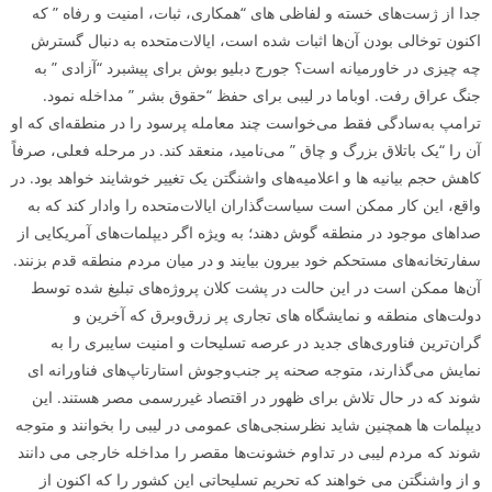
جدا از ژست‌های خسته و لفاظی­ های “همکاری، ثبات، امنیت و رفاه ” که
اکنون توخالی بودن آن‌ها اثبات شده است، ایالات‌متحده به دنبال گسترش
چه چیزی در خاورمیانه است؟ جورج دبلیو بوش برای پیشبرد “آزادی ” به
جنگ عراق رفت. اوباما در لیبی برای حفظ “حقوق بشر ” مداخله نمود.
ترامپ به‌سادگی فقط می‌خواست چند معامله پرسود را در منطقه‌ای که او
آن را “یک باتلاق بزرگ و چاق ” می‌نامید، منعقد کند. در مرحله فعلی، صرفاً
کاهش حجم بیانیه­ ها و اعلامیه‌های واشنگتن یک تغییر خوشایند خواهد بود. در
واقع، این کار ممکن است سیاست‌گذاران ایالات‌متحده را وادار کند که به
صداهای موجود در منطقه گوش دهند؛ به‌ ویژه اگر دیپلمات‌های آمریکایی از
سفارتخانه‌های مستحکم خود بیرون بیایند و در میان مردم منطقه قدم بزنند.
آن‌ها ممکن است در این حالت در پشت کلان پروژه‌های تبلیغ شده توسط
دولت‌های منطقه و نمایشگاه های تجاری پر زرق‌وبرق که آخرین و
گران‌ترین فناوری‌های جدید در عرصه تسلیحات و امنیت سایبری را به
نمایش می‌گذارند، متوجه صحنه پر جنب‌وجوش استارتاپ‌های فناورانه­ ای
شوند که در حال تلاش برای ظهور در اقتصاد غیررسمی مصر هستند. این
دیپلمات­ ها همچنین شاید نظرسنجی‌های عمومی در لیبی را بخوانند و متوجه
شوند که مردم لیبی در تداوم خشونت‌ها مقصر را مداخله خارجی می­ دانند
و از واشنگتن می­ خواهند که تحریم تسلیحاتی این کشور را که اکنون از