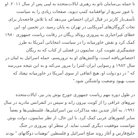
تا حمله بی‌سامان ناتو به رهبری ایالات‌متحده به لیبی پس از سال ۲۰۱۱. او
با عبور سریع از توافقنامه کمپ دیوید، صفحات زیادی را به سیاست
تأسف‌بار کارتر در قبال ایران اختصاص می‌دهد که با تلاش فاجعه‌بار برای
نجات گروگان‌های آمریکایی در تهران به پایان رسید. در تخمین او، این
خطای غیراجباری به پیروزی رونالد ریگان در رقابت ریاست جمهوری ۱۹۸۰
کمک کرد و نقش خاورمیانه را در سیاست انتخاباتی آمریکا به طرز
چشمگیری تقویت کرد. سایمون در فصلی از کتاب که به ریگان
اختصاص‌یافته است، واکنش‌های او به تروریسم، حمله اسرائیل به لبنان در
سال ۱۹۸۲ و رسوایی ایران-کنترا را مرور می‌کند و به این نتیجه می‌رسد
که ” در دو دولت او، هیچ اتفاقی از سوی آمریکا در خاورمیانه نیفتاد که
سبب بهبود وضعیت واشنگتن شود.”
در طول دوره مهم ریاست جمهوری جورج بوش پدر نیز، ایالات‌متحده
نیروهای عراقی را از کویت بیرون راند و سپس در کنفرانس مادرید در سال
۱۹۹۱، به آغاز چندین دهه مذاکرات بین اسرائیلی‌ها، فلسطینی‌ها و بعضاً
سایر کشورهای عربی کمک کرد. با این‌ حال، از نظر سایمون، دولت بوش
نتوانست موفقیت دیگری کسب نماید. از منظر او، پیروزی در جنگ
خلیج‌فارس و آغاز روند صلح اسرائیل و فلسطین “توهمات دوگانه­ای ” بودند