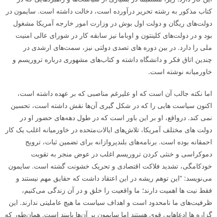
کتاب مذکور به رشته تحریر درآورده است، دخالت داشته است. سایمون در
دولت‌های ریگان و دولت اول بوش در وزارت امور خارجه آمریکا مشغول
بود و در دولت‌های کلینتون و اوباما نیز سابقه کار در شورای عالی امنیت
ملی را دارد. در بین دوره­ های تصدی دولتی نیز، سمت‌های ارشدی در
چندین اتاق فکر و دانشگاه داشته و کتاب‌های مشهوری درباره تروریسم و
خاورمیانه نوشته است.
اما نکته جالب آن است که او علی­رغم مناصبی که بر عهده داشته است،
اکنون سیاست­ هایی را که در شکل گیری آن‌ها نقش داشته است، تحسین
نمی­ کند. درواقع، او بر این باور است که در طول دهه‌های حضور او در
دولت ­های مختلف آمریکا، تلاش‌های ایالات‌متحده در خاورمیانه اغلب یک کار
احمقانه بوده است. برنامه‌های بلندپروازانه برای تضمین ثبات، ترویج
دموکراسی و خنثی کردن تروریسم اغلب در عوض منجر به تقویت
خودکامگی، تشدید فلاکت اقتصادی و تحریک خشونت گشته است. سایمون
می‌نویسد: “این توهم ریشه در این اعتقاد داشت که حقایق مهم نیستند و
فقط نیت­ ها اهمیت دارند؛ ما واقعیت را خلق و در آن زندگی می‌کنیم،
ظرفیت‌های ما نامحدود است و اهداف سیاست ما هیچ عاملیتی ندارند. این
گزاره­ ها ادعاهایی قوی هستند اما سایمون بر آن‌ها پایبند است. همان‌طور که