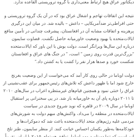
دیکتاتور عراق هیچ ارتباط معنی‌داری با گروه تروریستی القاعده ندارد.
نتیجه این اتفاقات تهاجم و اشغال عراق بود که در آن یک گروه تروریستی و
حتی افراطی‌تر ضدآمریکایی – داعش – بالیده شد. در میان این درگیری
پرهزینه و اتفاقات مشابه آن در افغانستان، پیشرفت چندانی در تأمین منافع
ایالات‌متحده یا بهبود وضعیت خاورمیانه حاصل نگشت. قضاوت سایمون
درباره این سال‌ها ویرانگر است. دولت بوش با این باور که ایالات‌متحده
“بزرگ‌ترین قدرت روی زمین ” است، ” در جنگ­ های عراق و افغانستان
شکست خورد و صدها هزار نفر را کشت یا به کشتن داد.”
دولت اوباما در حالی روی کار آمد که می‌خواست از این وضعیت بغرنج
خارج شود اما با ظهور داعش که تلاش‌های رئیس‌جمهور برای عقب‌نشینی از
عراق را خنثی نمود و همچنین قیام‌های غیرمنتظره اعراب در سال‌های ۲۰۱۰
تا ۲۰۱۱ دوباره پای آن به خاورمیانه باز شد. در پی سخنرانی پر استقبال
اوباما در سال ۲۰۰۹ در قاهره که نوید شروع جدیدی در سیاست
ایالات‌متحده در منطقه را می‌داد، واکنش‌های مبهم دولت به شورش‌های
مردمی علیه رژیم‌های متحد ایالات‌متحده باعث شد که دموکرات‌ها و
خودکامه‌ها به‌طور یکسان احساس خیانت کنند. از منظر سایمون، طنز تلخ
این است که تنها دستاورد مهم اوباما، توافق هسته‌ای ۲۰۱۵ با ایران، تقریباً