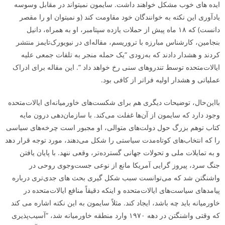
ایده­ های خوب مشکل خواهند داشت. سایمون نمی­تواند در مقابل وسوسه
یادآوری این نکته به خوانندگان خود مقاومت کند (و نمی­توان او را مقصر
دانست) که ۱۸ ماه پیش از حملات یازده سپتامبر، او به همراه، دانیل
بنجامین، کارشناس مبارزه با تروریسم، مقاله‌ای در نیویورک‌تایمز منتشر
کردند و هشدار دادند که به‌زودی “یک حمله منجر به تلفات جمعی علیه
ایالات‌متحده توسط تندروهای سنی رخ خواهد داد “. این مقاله برای ادراک
عملیاتی و هشدار اولیه فراتر از کافی بود.
بااین‌حال، توضیحات دیگری هم برای شکست‌های خاورمیانه‌ای ایالات‌متحده
وجود دارد که سایمون از آن‌ها غفلت می‌کند. با سازمان‌دهی درون­ مایه
کتاب توهم بزرگ حول دولت‌های متوالی، او مجبور است چرخه‌های سیاسی
را که انتخاب‌های کوتاه‌مدت سیاستی را شکل می‌دهند، مورد توجه قرار دهد
و به تمایلات ملی و تحولات جهانی گسترده‌تر، وقعی ننهد. با پایان یافتن
جنگ سرد، پیروز گرایی آمریکا مانع از نوعی جست‌وجوی روحی در
واشنگتن شد که می‌توانست سبب شکل­ گیری بحث­ های جدی‌تری درباره
پیامدهای سیاست‌های ایالات‌متحده و اینکه دقیقاً منافع ایالات‌متحده در
خاورمیانه باید چه باشد، ایجاد کند. مثلاً سایمون به این نکته اشاره می­ کند
که وقتی واشنگتن در دهه ۱۹۷۰ وارد منطقه خاورمیانه شد، “آسیب‌پذیری