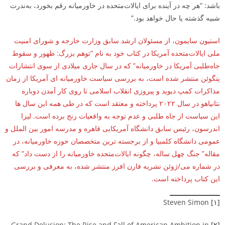
باشد: “هر چه در آینده برای ایالات‌متحده در خاورمیانه رقم بخورد، به‌ندرت
شبیه گذشته یا حال خواهد بود.”
استیون سایمون، از مسئولان ارشد سابق وزارت خارجه و شورای امنیت
ملی ایالات‌متحده آمریکا در کتاب خود به نام “توهم بزرگ: ظهور و سقوط
جاه‌طلبی آمریکا در خاورمیانه” که در سال جاری میلادی از سوی انتشارات
پنگوئن منتشر شده است، به بررسی سیاست خاورمیانه­ ای آمریکا از زمان
مذاکرات کمپ دیوید و پیروزی انقلاب اسلامی تا روی کار آمدن دوباره
نتانیاهو در سال ۲۰۲۲ پرداخته و معتقد است که در طی همه این سال­ ها
این سیاست از جاه­ طلبی و عدم توجه به واقعیات رنج برده است. لیزا
اندرسون، رئیس سابق دانشگاه آمریکایی قاهره و مدرسه امور بین­ الملل و
عمومی دانشگاه کلمبیا و از برجسته ­ترین متخصصان حوزه خاورمیانه، در
مقاله” جنگ چهل ساله، چگونه ایالات‌متحده خاورمیانه را از دست داد” که
در شماره می/ژوئن نشریه فارن افرز منتشر شده، به معرفی و بررسی
این کتاب پرداخته است.
Steven Simon
[۱]
Grand Delusion: The Rise and Fall of American Ambition in
[۲]