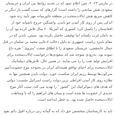
در مارس ۲۰۲۳، چین اعلام نمود که در تجدید روابط بین ایران و عربستان
سعودی نقش میانجی را داشته است؛ گزاره­ای که سبب گشت بار دیگر بر
کاهش سریع نقش ایالات‌متحده در منطقه خاورمیانه مهر تأیید زده شود.
اندکی پس از روی کار آمدن جو بایدن، واشنگتن خروج ناشیانه خود از
افغانستان را تکمیل کرد؛ کشوری که آمریکا ۲۰ سال تلاش کرده بود آن را
به دامان غرب بکشاند اما توفیقی حاصل نکرده بود. سپس، بایدن که در
مقام نامزد ریاست ­جمهوری به دلیل دخالت ادعایی محمد بن سلمان در قتل
جمال خاشقچی، عربستان سعودی را با اطلاق صفت “منزوی ” نقره داغ
نموده بود، به‌زودی متوجه شد که سعودی‌ها درخواست ایالات‌متحده برای
افزایش تولید نفت را رد می­ نمایند. در همین حال، تلاش‌های دیپلماتیک
ایالات‌متحده برای احیای توافق هسته‌ای ایران در بحبوحه موج خشونت‌آمیز
سرکوب‌ها توسط رژیم ایران شکست خورد. دولت بایدن همچنین تنها به
نظاره روی کار آمدن افراطی ­ترین دولت راست اسرائیل نشست؛ دولتی
که هدف­ های دموکراتیک این “کشور ” را تهدید می­ کند، سبب آغاز موج
جدیدی از خشونت­ ها شده است و پیمان­­ های ابراهیم را که با وساطت
ایالات‌متحده حاصل شده بود، به خطر انداخته است.
باید به کارشناسان متخصص حق داد که به گمانه­ زنی درباره افول دائم نفوذ