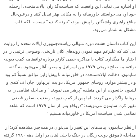
او اشاره می­ نماید، این واقعیت که سیاست‌گذاران ایالات‌متحده، ازجمله
خود او، می‌خواستند خاورمیانه را به مکانی بهتر تبدیل کنند و درعین‌حال
منافع راهبری واشنگتن را پیش ببرند، “تبرئه کننده ” نیست، بلکه قلب
مشکل به شمار می‌رود.
این کتاب داستان هشت دوره متوالی ریاست‌جمهوری ایالات‌متحده را روایت
می­ کند که علی­رغم مبهم نمودن روندهای کلان تاریخی، وضوحی ترتیبی را در
اختیار ما می­گذارد. کتاب با مذاکره جیمی کارتر درباره توافقنامه کمپ دیوید-
توافقنامه صلح تاریخی ۱۹۷۹ بین اسرائیل و مصر- آغاز می‌شود. به گفته
سایمون، دخالت ایالات‌متحده در خاورمیانه تا پیش‌ازاین توافق نسبتاً کم بود
و در بیشتر موارد، روسای جمهور آمریکا، دوایت آیزنهاور، جان اف کندی و
لیندون جانسون، از این منطقه “پرهیز می­ نمودند ” و مداخله نظامی را به
بریتانیا واگذار می­ کردند. اما پس از کمپ دیوید، وضعیت به‌طور قطعی
تغییر کرد. سایمون می‌نویسد: “درواقع پس از سال ۱۹۷۹ است که شاهد
نظامی شدن سیاست آمریکا در خاورمیانه هستیم.”
از نظر سایمون، پیامدهای این تغییر را می‌توان در همه‌چیز مشاهده کرد: از
مداخله ناموفق دولت ریگان در جنگ داخلی لبنان در اوایل دهه ۱۹۸۰ گرفته