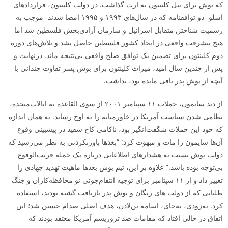
که بوش برای بیل کلینتون به ارث گذاشت. در دولت کلینتون، قراردادهای
اسلو- دو توافقنامه که در سال‌های ۱۹۹۳ و ۱۹۹۵ امضا شدند- موجب به
رسمیت شناختن متقابل اسرائیل و سازمان آزادی‌بخش فلسطین شد اما
هیچ پیشرفت واقعی در ایجاد کشور فلسطین حاصل نشد و تلاش‌های دوره
دوم کلینتون برای تضمین یک توافق صلح واقعی بی‌نتیجه ماند. درنهایت و
پس از چندین سال امید، میراث کلینتون برای بوش پسر تفاوت چندانی با
آنچه از بوش پدر باقی مانده بود، نداشت.
از دید سایمون، حملات ۱۱ سپتامبر ۲۰۰۱ از سوی القاعده به ایالات‌متحده،
نظامی شدن سیاست آمریکا در خاورمیانه را به اوج رساند. به همان اندازه
که خود این حملات شگفت‌انگیز بود، ناکامی کاخ سفید در پیش­بینی وقوع
آن‌ها سایمون را مات و مبهوت کرد: “بعدها باورنکردنی به نظر می‌رسید که
دولت بوش نسبت به هشدار­های اطلاعاتی درباره یک حمله قریب‌الوقوع
بی‌توجه بوده باشد.” علاوه بر این، تیم بوش بعدها ماهیت تهدید جهادی را
تغییر داد و از ۱۱ سپتامبر برای توجیه انتقام‌جوئی نو محافظه‌کاران و جنگ­
طلبانی که از دولت ­های ریگان و بوش پدر بازیافت گشته بودند، استفاده
کرد. به‌زودی، به‌جای، اسامه بن‌لادن، هدف اصلی صدام حسین شد؛ این
اتفاق در حالی افتاد که مقامات ضد تروریسم آمریکا معتقد بودند که