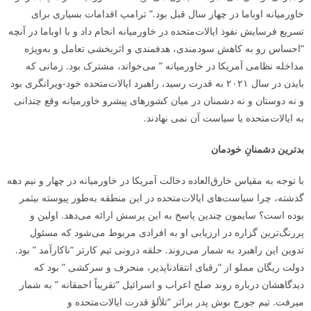
خاورمیانه اوباما در چهار سال قبل بود.” ترامپ اقدامات بسیاری برای
تسریع فرسایش نفوذ ایالات‌متحده در خاورمیانه انجام داد و با اوباما در آنچه
“احساس رو به کاهش سودمندی، هدفمندی و اثربخشی تعامل و به‌ویژه
مداخله نظامی آمریکا در خاورمیانه ” می‌خواند، مشترک بود. زمانی که
بایدن در سال ۲۰۲۱ به قدرت رسید، راهبرد ایالات‌متحده خود-ویرانگری بود
و نه دوستان و نه دشمنان در میان کشورهای پیشرو خاورمیانه وقع چندانی
به ایالات‌متحده یا سیاست آن نمی­ نهادند.
بدترین دشمنانِ خودمان
با توجه به مقیاس خارق‌العاده دخالت آمریکا در خاورمیانه در چهار و نیم دهه
گذشته، چرا سیاست‌های ایالات‌متحده در این منطقه به‌طور پیوسته بی­ثمر
بوده است؟ سایمون چندین پاسخ به این پرسش ارائه می‌دهد. اولین و
پررنگ‌ترین گزاره در ارزیابی او به افرادی مربوط می‌شود که مسئول
تدوین این راهبرد به شمار می‌روند. حلقه درونی تیم کارتر “ناکارآمد ” بود.
دولت ریگان مملو از “رقبای انتقادناپذیر، منحرف و سرکشی ” بود که
دیدگاهشان درباره روند صلح اعراب و اسرائیل “تقریباً احمقانه ” به شمار
می­رفت. تیم جورج بوش پدر براثر “تلألؤ قدرت ایالات‌متحده و