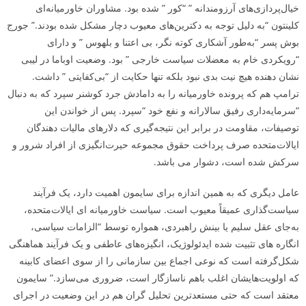
خیال‌پردازی‌های آرزومندانه ” “کور ” شده بود. مشاوران خاورمیانه‌ای
کلینتون “به دلیل توجه به دکترین‌های معیوب دچار مشکل شده بودند.” جورج
بوش پسر “به‌طور آشکاری کوته نگر، بی ­اعتنا و بلهوس ” و دارای
“رویکردی خام به معضلات سیاست خارجی ” بود. وضعیت اوباما در لیبی
نشان دهنده هیچ نیت بدی نبود بلکه تنها حکایت از “بی‌کفایتی ” داشت.
ترامپ هم که پرونده خاورمیانه را به دامادش جرد کوشنر سپرد که به دنبال
“سرمایه‌داری رفیق­ سالارانه و نفع خود “سپرد. پس از خواندن این
توصیفات، مقاومت در برابر این نتیجه‌گیری که دلارهای مالیات­ دهندگان
ایالات‌متحده صرف پرداخت حقوق مجموعه حیرت‌انگیزی از افراد شرور و
سرکش شده است، دشوار می باشد.
عامل دیگری که به همین اندازه برای سایمون اهمیت دارد، یک فرآیند
سیاست‌گذاری عمیقاً معیوب است. سیاست خاورمیانه­ ای ایالات‌متحده،
به‌جای عقل سلیم یا بینش راهبردی، همواره توسط “الزامات سیاسی،
انگاره­ های تثبیت­ شده ایدئولوژیک، انگیزه‌های عاطفی و یک فرآیند هماهنگی
شکل‌گرفته است که نوعی اجماع بین سازمانی را از سوی اعضای کابینه
که اولویت‌هایشان اغلب باهم ناسازگار است، ضروری می‌سازد.” سایمون
معتقد است که حتی مستعدترین تحلیل­ گران هم در این وضعیت در اجرای