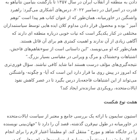
دادن به منطقه از انقلاب ایران در سال ۱۳۵۷ تا بازگشت بنیامین نتانیاهو به
قدرت در اسرائیل در دسامبر ۲۰۲۲، درس‌های آشکاری می‌گیرد: راهبرد
واشنگتن در خاورمیانه، همان‌طور که از عنوان کتاب هم پیدا است “توهم
آمیز ” بوده و محصول قرار دادن مداوم کلان ایده­ هایی توسط سیاستمداران
مختلفی در کنار یکدیگر است که نیات خوبی درباره منطقه ­ای دارند که
آگاهی زیادی از آن ندارند و اهمیت کمتری هم برای آن قائل هستند.
همان‌طور که او می‌نویسد، “این داستانی است از سوءتفاهم‌های فاحش،
اشتباهات وحشتناک و مرگ و ویرانی در مقیاسی بسیار بزرگ.”
نتیجه‌گیری‌ها­ی مؤلف درست هستند اما شاید کافی نباشند. سؤال فوری‌تری
که امروز در پیش روی ما قرار دارد این است که آیا- و چگونه- واشنگتن
می‌تواند از این اشتباهات فاجعه‌بار درس بگیرد تا در عصر کاهش نفوذ
ایالات‌متحده، رویکردی سازنده‌تر ایجاد کند؟
هشت نوع شکست
استیون سایمون با ارائه یک بررسی جامع و معتبر از سیاست ایالات‌متحده
در خاورمیانه در طول نیم‌قرن گذشته، قصد آن را دارد تا “جهان‌بینی نویسنده
را در جایگاه شاهد و مورخ ” منتقل کند. او مطمئناً اعتبار لازم را برای انجام
این کار دارد؛ زیرا مستقیماً در بسیاری از سیاست‌ها و راهبردهایی که در