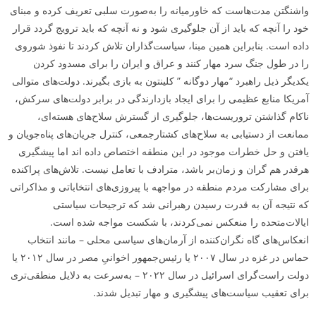
واشنگتن مدت‌هاست که خاورمیانه را به‌صورت سلبی تعریف کرده و مبنای
خود را آنچه که باید از آن جلوگیری شود و نه آنچه که باید ترویج گردد قرار
داده است. بنابراین همین مبنا، سیاست‌گذاران تلاش کردند تا نفوذ شوروی
را در طول جنگ سرد مهار کنند و عراق و ایران را برای مسدود کردن
یکدیگر ذیل راهبرد “مهار دوگانه ” کلینتون به بازی بگیرند. دولت‌های متوالی
آمریکا منابع عظیمی را برای ایجاد بازدارندگی در برابر دولت‌های سرکش،
ناکام گذاشتن تروریست‌ها، جلوگیری از گسترش سلاح‌های هسته‌ای،
ممانعت از دستیابی به سلاح‌های کشتارجمعی، کنترل جریان‌های پناه‌جویان و
یافتن و حل خطرات موجود در این منطقه اختصاص داده­ اند اما پیشگیری
هرقدر هم گران و زمان‌بر باشد، مترادف با تعامل نیست. تلاش‌های پراکنده
برای مشارکت مردم منطقه در مواجهه با پیروزی‌های انتخاباتی و مذاکراتی
که نتیجه آن به قدرت رسیدن رهبرانی شد که ترجیحات سیاستی
ایالات‌متحده را منعکس نمی‌کردند، با شکست مواجه شده است.
انعکاس‌های گاه نگران‌کننده از آرمان‌های سیاسی محلی – مانند انتخاب
حماس در غزه در سال ۲۰۰۷ یا رئیس‌جمهور اخوانیِ مصر در سال ۲۰۱۲ یا
دولت راست‌گرای اسرائیل در سال ۲۰۲۲ – به‌سرعت به دلایل منطقی‌تری
برای تعقیب سیاست‌های پیشگیری و مهار تبدیل شدند.