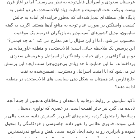
عربستان سعودی و اسرائیل قابل‌توجه به نظر می‌رسید.” اما در آغاز قرن
بیست و یکم، تحت قیمومیت و حمایت زیاد ایالات‌متحده، هر دو کشور به
پایگاه­ های منطقه‌ای تبدیل‌شده‌اند که به‌طور فزاینده‌ای آماده به چالش
کشیدن واشنگتن در صورت عدم توجه به منافع آن‌ها هستند. اگرچه به گفته
سایمون، تبدیل کشورهای آسیب‌پذیر به بازیگران قدرتمند یک موفقیت
محسوب می‌شود، اما او این سؤال را هم مطرح می­ کند: “به چه قیمتی؟”
این پرسش یک ملاحظه حیاتی است: ایالات‌متحده و منطقه خاورمیانه هر
دو بهای گزافی را برای حمایت واشنگتن از اسرائیل و عربستان سعودی
پرداخته‌اند. اما این حمایتِ تا حد زیادی بی‌چون‌وچرا سبب ایجاد این پرسش
نیز می‌شود که آیا امنیت اسرائیل و دسترسی تضمین‌شده به نفت
خلیج‌فارس باید همچنان به شکل­ دهی سیاست­ های ایالات‌متحده در منطقه
ادامه دهند؟
تأکید سایمون بر روابط دوجانبه با متحدان و مخالفان همچنین از جنبه آنچه
نادیده می­ گیرد نیز حائز اهمیت است. در عصری که نوآوری دیجیتال
رسانه‌ها را متحول کرده، زنجیره‌های تأمین را گسترش داده، صنعت مالی را
غنی نموده، فناوری نظامی را تغییر داده، جاسوسی و خودکامگی را متحول
نموده و نابرابری رو به رشد ایجاد کرده است، نقش و منافع قدرتمندترین