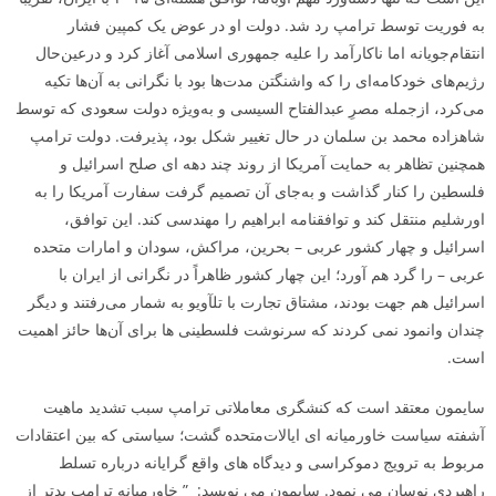
به‌ فوریت توسط ترامپ رد شد. دولت او در عوض یک کمپین فشار
انتقام‌جویانه اما ناکارآمد را علیه جمهوری اسلامی آغاز کرد و درعین‌حال
رژیم‌های خودکامه‌ای را که واشنگتن مدت‌ها بود با نگرانی به آن‌ها تکیه
می‌کرد، ازجمله مصرِ عبدالفتاح السیسی و به‌ویژه دولت سعودی که توسط
شاهزاده محمد بن سلمان در حال تغییر شکل بود، پذیرفت. دولت ترامپ
همچنین تظاهر به حمایت آمریکا از روند چند دهه­ ای صلح اسرائیل و
فلسطین را کنار گذاشت و به‌جای آن تصمیم گرفت سفارت آمریکا را به
اورشلیم منتقل کند و توافقنامه ابراهیم را مهندسی کند. این توافق،
اسرائیل و چهار کشور عربی – بحرین، مراکش، سودان و امارات متحده
عربی – را گرد هم آورد؛ این چهار کشور ظاهراً در نگرانی از ایران با
اسرائیل هم­ جهت بودند، مشتاق تجارت با تل­آویو به شمار می‌رفتند و دیگر
چندان وانمود نمی ­کردند که سرنوشت فلسطینی­ ها برای آن‌ها حائز اهمیت
است.
سایمون معتقد است که کنشگری معاملاتی ترامپ سبب تشدید ماهیت
آشفته سیاست خاورمیانه­ ای ایالات‌متحده گشت؛ سیاستی که بین اعتقادات
مربوط به ترویج دموکراسی و دیدگاه ­های واقع­ گرایانه درباره تسلط
راهبردی نوسان می ­نمود. سایمون می­ نویسد: ” خاورمیانه ترامپ بدتر از