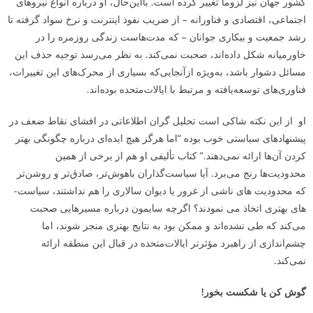
کشور جهان نیز لزوماً تغییر کرده است. بااین‌حال، او درباره انواع نیروهای
اجتماعی، اقتصادی و فناورانه – از ضریب نفوذ اینترنت و نرخ سواد گرفته تا
رشد جمعیت و بیکاری جوانان – که مدت‌هاست زندگی روزمره را در
خاورمیانه شکل داده‌اند، صحبت نمی‌کند. به نظر می‌رسد توجیه حذف این
مسائل دشوار باشد، به‌ویژه ازآنجایی‌که بسیاری از محرک‌های این تغییرات،
فناوری‌های توسعه‌یافته و مرتبط با ایالات‌متحده بوده‌اند.
او از این نکته شاکی است تحلیل گران اطلاعاتی در افشای نقاط ضعف در
پیشنهادهای سیاستی خوب بوده “اما هرگز هیچ ایده‌ای درباره چگونگی بهتر
کردن آن‌ها ارائه نمی‌دهند.” کتاب تألیفی او هم از برخی از همین
محدودیت‌ها رنج می‌برد. آیا سیاست‌گذاران باهوش‌تر، صادق‌تر و روشن‌تر
که محدودیت ­های ناشی از غرور یا دیوان سالاری را هم نداشتند، سیاست­
های بهتری اتخاذ می ­نمودند؟ اگرچه سایمون درباره مسیرهایی صحبت
می‌کند که طی نشده‌اند و ممکن بود به نتایج بهتری منجر شوند، اما
چشم‌اندازی از راهبرد مؤثرتر ایالات‌متحده در قبال این منطقه ارائه
نمی‌کند.
گوش کن یا شکست بخور!