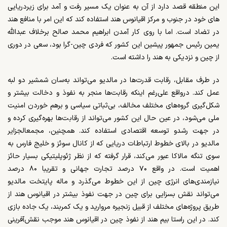
این منطقه قصد دارد از آن به عنوان یک مسیر رفت و آمد برای زیردریایی
های خود در جنوب و مرکز اقیانوس هند استفاده کند که این امر با منافع هند
در تضاد است. اما با روی کار آمدن ابراهیم محمد صالح برخلاف عبدالله
یمین رئیس جمهور پیشین این کشور که فردی چین-گرا بود، سعی در دوری
از چین و نزدیکی به هند را داشته است
.
در طرف مقابل، رقابت قدرت‌ها در مالدیو می‌تواند به‌سان شمشیر دو لبه
عمل کند. درواقع علی‌رغم اینکه رقابت‌ها منجر به نفوذ و دخالت بیشتر و
شکل‌گیری گروه‌های مختلف مخالف، بی‌ثباتی سیاسی و برهم خوردن امنیت
ملی می‌شود، در عین حال این کشور می‌تواند از رقابت‌‌ها بهره‌گیری کرده و
در جهت رشدو توسعه اقتصادی استفاده کند. همچنین،
مجمعالجزایر
مالدیو
در بالای خطوط ارتباطات دریایی که از کانال سوئز و خلیج فارس به
سوی تنگه مالاکا عبور می‌کند، قرار گرفته که از نظر ژئوپلیتیکی بسیار حائز
اهمیت است. در واقع ۷۰ درصد تجارت جهانی و تقریبا ۸۰ درصد
نیازمندی‌های انرژی چین از این خطوط می‌گذرد و ماله پایتخت مالدیو
می‌تواند نقش بسزایی برای چین در جهت نفوذ بیشتر در اقیانوس هند از
طریق پروژه‌های مختلف از قبیل زنجیره مروارید و یک کمربند، یک جاده بازی
کند. در این راستا بیم هند از نفوذ چین در اقیانوس هند موجب نقش‌آفرینی