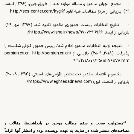
·
مجمع الجزایر مالدیو و مساله موازنه هند از طریق چین. (۱۳۹۶, اسفند
۲۹). بازیابی از مرکز مطالعات شبه قاره:
http://scs-center.com/kygKf
·
نتایج انتخابات ریاست جمهوری مالدیو تایید شد. (۱۳۹۷, مهر ۲۹).
بازیابی از ایسنا:
۹۷۰۷۲۹۱۶۱۶۶/
https://www.isna.ir/news/
·
نتیجه اولیه انتخابات مالدیو اعلام شد/ رییس جمهور کنونی شکست را
پذیرفت. (۲۰۱۸, ۹ ۲۵). بازیابی از
persian.cri.cn: http://persian.cri.cn/
۹۲۱/۲۰۱۸/۰۹/۲۵/۱
s
۱۷۶۵۷۸
.htm
·
یک‌سوم اقتصاد مالدیو تحت‌تاثیر ناآرامی‌های امنیتی. (۱۳۹۴, ۰۸ ۲۰).
بازیابی از اقتصاد نیوز:
https://www.eghtesadnews.com/
**
مسئولیت صحت و سقم مطالب موجود در یادداشت‌ها، مقالات و
مصاحبه‌های منتشر شده در سایت به عهده نویسنده بوده و انتشار آنها الزاماً