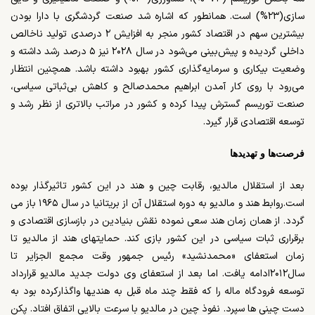
سازی(۲۳%) است.
همانطور که اشاره شد صنعت گردشگری با دارا بودن
بیشترین سهم در اقتصاد کشور منجر به افزایش ۲ درصدی تولید ناخالص
داخلی گردیده و پیش‌بینی می‌شود در سال ۲۰۲۸ نیز ۵ درصد رشد داشته و
وضعیت بیکاری و سرمایه‌گذاری کشور بهبود داشته باشد. همچنین انتظار
می‌رود با روی کار آمدن ابراهیم محمدصالح و کاهش بی‌ثباتی سیاسی،
صنعت توریسم گسترش پیدا کرده و کشور در مراتب بالاتری از نظر رشد و
توسعه اقتصادی قرار گیرد.
فرصت‌ها و تهدیدها
بعد از استقلال مالدیو، رقابت چین و هند در این کشور تاثیرگذار بوده
است.روابط هند و مالدیو به دوره استقلال آن از بریتانیا در سال
۱۹۶۵
باز می
گردد. از همان زمان هند سعی نموده نقش بنیادین در بازسازی اقتصادی و
برقراری ثبات سیاسی در این کشور بازی کند.
حمایتهای هند از مالدیو تا
زمان استعفای «محمدنشید» رئیس جمهور وقت مجمع الجزایر تا
سال
۲۰۱۲
ادامه یافت. اما بعد از استعفای وی دولت جدید مالدیو قرارداد
توسعه فرودگاه ماله را که فقط چند ماه قبل به هندیها واگذارکرده بود به
دست چینی ها سپرد. نفوذ چین در مالدیو با سرعت بالایی اتفاق افتاد. پکن