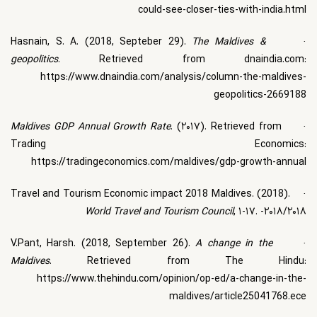
could-see-closer-ties-with-india.html
Hasnain, S. A. (2018, Septeber 29).
The Maldives &
·
geopolitics
. Retrieved from dnaindia.com:
https://www.dnaindia.com/analysis/column-the-maldives-
geopolitics-2669188
Maldives GDP Annual Growth Rate
. (۲۰۱۷). Retrieved from
·
Trading Economics:
https://tradingeconomics.com/maldives/gdp-growth-annual
Travel and Tourism Economic impact 2018 Maldives. (2018).
·
World Travel and Tourism Council
, ۱-۱۷. -۲۰۱۸/۲۰۱۸
V.Pant, Harsh. (2018, September 26).
A change in the
·
Maldives
. Retrieved from The Hindu:
https://www.thehindu.com/opinion/op-ed/a-change-in-the-
maldives/article25041768.ece