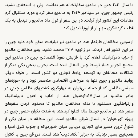
تا سال
۲۰۱۱
حتی در مالدیو سفارتخانه هم نداشت. ولی با استعفای نشید،
رئیس جمهور چین، در سپتامبر
۲۰۱۴
به مالدیو سفر کرد و مورد استقبال گرم
مقامات این کشور قرار گرفت. در این سفر او قول داد مالدیو را تبدیل به یک
قطب گردشگری مهم تر از اروپا تبدیل کند.
از سویی مخالفان طرفدار هند در مالدیو نیز تبلیغات منفی خود علیه چین را
در این کشور آغاز کردند. در ژانویه
۲۰۱۸
محمد نشید، رهبر مخالفان مالدیو
از حزب دموکراتیک اعلام کرد با افزایش نفوذ اقتصادی چین در مالدیو این
مجمع الجزایر عملا توسط چین اشغال شده است. بحران بدهی یکی دیگر از
اشکالات مخالفان به توسعه روابط تجاری دو کشور است. از طرف دیگر،
روابط مالدیو و چین تنها به طرح‌های اقتصادی منحصر نبود و به حوزه‌های
سیاسی-نظامی که از جمله می‌توان به پهلوگیری کشتیهای نظامی چینی در
بنادر مالدیو در سال
۲۰۱۷
وعدول هند از آداب و اصول دیپلماتیک
وارتباطگیری مستقیم با بدنه مخالفان مالدیو تا محدود کردن سفرهای
سفیر هند در مالدیو توسط ماله اشاره کرد.هند به شدت نگران حضور چین در
پروژه ‘آی هوان’ در شمال شرقی مالدیو است. این منطقه در میان یکی از
شلوغ ترین مسیر های تجاری دریایی میان خاورمیانه و جنوب شرق آسیا و
همچنین بسیار نزدیک به جزایر ‘لکشادیب’ هند است.
درواقع چین با کنترل