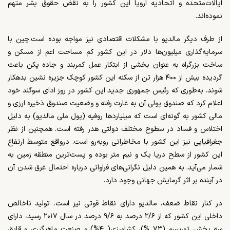
ایالات‌متحده و اتحادیه اروپا این کشور را به نقض حقوق بشر متهم
نموده‌اند.
از طرف دیگر مالدیو با مشکلات اقتصادی نیز مواجه بوده است.
چین با
سرمایه‌گذاری میلیون‌ها دلار در این کشور کم مساحت اعم از مسکن و
ساخت بزرگراه به عنوان بخشی از ابتکار عمل کمربند و جاده پکن باعث
گردیده بیش از
۴۰۰
هزار تن از سکنه این کشور کوچک جزیره نشین بدهکار
شوند. به‌طوری ‌که رئیس جمهوری جدید این کشور در روز ادای سوگند خود
اعلام کرد که صندوق پولی آن به غارت رفته و وضعیت صندوق ذخیره ارزی و
مالی کشور به گونه‌ای است که میلیاردها روفیه (پول ملی مالدیو) به دلیل
اختلاس و فساد در سطوح مختلف دولتی هدر رفته است
.
همچنین از نظر
جغرافیایی نیز این کشور با مخاطراتی روبه‌رو است. درواقع متوسط ارتفاع
این کشور از سطح دریا یک و نیم متر بوده و پست‌ترین منطقه زمین به
شمار می‌آید. به همین دلیل نگرانی‌های فراوانی درباره احتمال غرق شدن آن
در آینده بر اثر گرمایش جهانی وجود دارد.
در کنار نقاط ضعف، مالدیو دارای نقاط قوتی نیز است. تولید ناخالص
داخلی این کشور که از ۲/۶ درصد به ۹/۶ درصد در سال ۲۰۱۷ رسید، دارای
سه بخش توریسم (۷۳ %)، کشاورزی( ۴%) و صنعت ماهیگیری و قایق