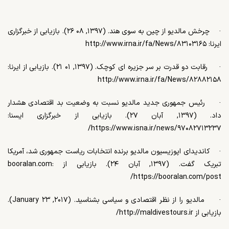
·
چرخش مالدیو از چین به سوی هند. (۱۳۹۷, ۰۸ ۲۶). بازیابی از خبرگزاری
ایرنا:
۸۳۱۰۳۱۶۵
http://www.irna.ir/fa/News/
·
رقابت دو قدرت بر سر جزیره ای کوچک. (۱۳۹۷, ۰۱ ۲۱). بازیابی از ایرنا:
http://www.irna.ir/fa/News/
۸۲۸۸۲۱۵۸
·
رئیس جمهوری جدید مالدیو نسبت به وضعیت بد اقتصادی هشدار
داد. (۱۳۹۷, آبان ۲۷). بازیابی از خبرگزاری ایسنا:
https://www.isna.ir/news/
۹۷۰۸۲۷۱۳۲۳۷/
·
کاندیدای اپوزیسیون مالدیو برنده انتخابات ریاست جمهوری شد، آمریکا
تبریک گفت. (۱۳۹۷, آبان ۲۴). بازیابی از
booralan.com:
https://booralan.com/post/
·
مالدیو را از نظر اقتصادی و سیاسی بشناسی
د
. (۲۰۱۷,
January
۲۳).
بازیابی از
http://maldivestours.ir/