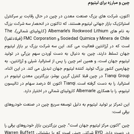
چین و مبارزه برای لیتیوم
اکنون، شرکت های بزرگ صنعت معدن در چین در حال رقابت بر سرکنترل
استراتژیک بازار جهانی لیتیوم هستند، که تاکنون در انحصار سه شرکت بزرگ
به نام های
Albemarle’s Rockwood Lithium
(کارولینای شمالی)،
The
Sociedad Quimica y Minera de Chile
و
FMC Corporation
(فیلادلفیا)
است که در آرژانتین فعالیت می کند. این سه شرکت بزرگ بر بازار لیتیوم
جهان تسلط دارند، چین به دنیال به دست آوردن سهم بزرگی در تولید
لیتیوم جهان است، و همین امر چین را پس از استرالیا، شیلی و آرژانتین، به
چهارمین کشور بزرگ تولید کننده لیتیوم جهان تبدیل می کند. در این اثناء،
Tianqi Group
در چین قبلا کنترل گرین بوشز، بزرگترین معدن لیتیوم در
استرالیا، را به دست گرفته است.
Tianqi
اکنون ۵۱ درصد سهام در تالیسون
لیتیوم، را با همکاری
Albemarle
کارولینای شمالی در اختیار دارد.
این تمرکز بر تولید لیتیوم به دلیل توسعه سریع چین در صنعت خودروهای
برقی است:
چین “اکنون مرکز لیتیوم جهان است”. چین بزرگترین بازار خودروهای برقی را
در دست دارد.
BYD
شرکتی چینی است که با پشتبانی
Warren Buffett