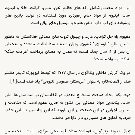
این مواد معدنی شامل رگه های عظیم آهن، مس، کبالت، طلا و لیتیوم
است. لیتیوم از مواد خام راهبردی مورد استفاده در تولید باتری های
پیشرفته برای لپ تاپ، تلفن همراه و اتومبیل های برقی است.
مفهوم راه حل ترامپ، غارت و چپاول ثروت های معدنی افغانستان به منظور
تامین مالی “بازسازی” کشوری ویران شده توسط ایالات متحده و متحدان
آن پس از ۱۶ سال جنگ است؛ که همان به معنای پرداخت “غرامت جنگ”
به کشور مهاجم است!
در یک گزارش داخلی پنتاگون در سال ۲۰۰۷ که توسط نیویورک تایمز منتشر
[۱]
شد، از افغانستان به عنوان “عربستان سعودی لتیومی” یاد شده است
.
درحالیکه ایجاد صنعت استخراج معدنی در افغانستان نیازمند سال ها زمان
است، پتانسیل مواد معدنی این کشور به قدری عظیم است که مقامات و
مدیران اجرایی در این صنعت بر این باورند که این پتانسیل توانایی جذب
سرمایه گذاری های بسیار زیاد را دارا می باشد…
ژنرال دیوید پترائوس، فرمانده ستاد فرماندهی مرکزی ایالات متحده می