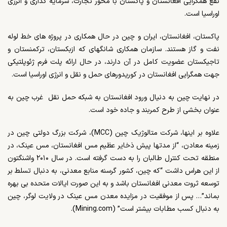
نفع همگرایی افغانستان و پاکستان با محور تجارت، سرمایه گذاری و انرژی
اوراسیا است.
پاکستان، افغانستان، ایران و چین در حال همکاری در پروژه های خط لوله
نفت و گاز هستند. سازمان همکاری شانگهای که ازبکستان، ترکمنستان و
تاجیکستان عضویت کامل در آن دارند، در حال ارائه پلت فرم ژئوپلتیکی
جهت همگرایی افغانستان در کوریدورهای حمل و نقل و انرژی اوراسیا است.
در نهایت چین به دنیال ورود افغانستان به شبکه حمل نقل غرب چین به
عنوان بخشی از طرح کمربند و جاده خود است.
علاوه بر اینها، شرکت متالوژیک چین (
MCC
)، شرکت بزرگ دولتی چین در
زمینه معادن، “از مدتها پیش ذخایر عظیم مس افغانستان، مس عینک، در
منطقه تحت کنترل طالبان را به دست گرفته است. در سال ۲۰۱۰ واشنگتون
از این هراس داشت “که چین، کشور گرسنه منابع معدنی، به دنبال تسلط بر
توسعه ثروت معدنی افغانستان باشد و به این صورت ایالات متحده بی بهره
بماند”… پس از موفقیت در مزایده معدن مس عینک در ولایت لوگر، چین
به دنبال کسب مطابات بیشتر است” (
Mining.com
).