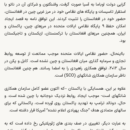
گرایی دولت اوباما به آسیا صورت گرفت، واشنگتون و شرکای آن در ناتو با
استقرار تاسیسات و پایگاه های نظامی خود در مرز غربی چین در افغانستان،
حضور خود در افغانستان را تثبیت کردند. این توافق نامه به قصد ایجاد
امکان حفظ ۹ پایگاه نظامی ایالات متحده در مرزهای چین، پاکستان و
ایران، همچنین مرزهای افغانستان با ترکمنستان، ازبکستان و تاجیکستان
بود.
بااینحال، حضور نظامی ایالات متحده موجب ممانعت از توسعه روابط
تجاری و سرمایه گذاری میان افغانستان و چین نشده است. کابل و پکن در
سال ۲۰۱۲، توافق همکاری راهبردی را به امضا رسانند. هم چنین افغانستان
ناظر سازمان همکاری شانگهای (
SCO
) است.
علاوه بر این، همسایگی با پاکستان
–
که اکنون عضو کامل سازمان همکاری
شانگهای است- موجب ایجاد روابط نزدیک دوجانبه با چین شده است. و
حال، دونالد ترامپ به تهدید پاکستان روی آورده است، پاکستانی که برای
سالهای متمادی هدف “جنگ پهپادی اعلام نشده” آمریکا قرار داشته است.
به عبارت دیگر، تغییری در صف بندی های ژئوپلتیکی رخ داده است که به