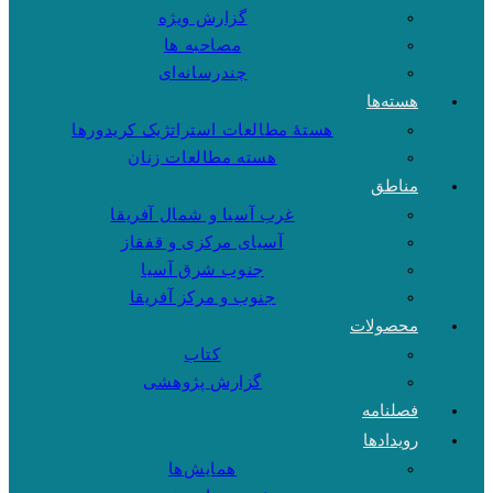
گزارش ویژه
مصاحبه ها
چندرسانه‌ای
هسته‌ها
هستهٔ مطالعات استراتژیک کریدورها
هسته مطالعات زنان
مناطق
غرب آسیا و شمال آفریقا
آسیای مرکزی و قفقاز
جنوب شرق آسیا
جنوب و مرکز آفریقا
محصولات
کتاب
گزارش پژوهشی
فصلنامه
رویدادها
همایش‌ها