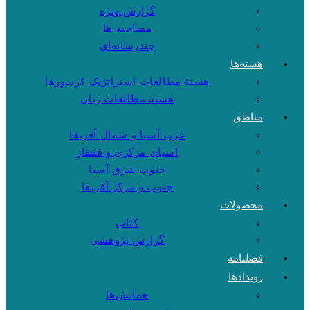
گزارش ویژه
مصاحبه ها
چندرسانه‌ای
هسته‌ها
هستهٔ مطالعات استراتژیک کریدورها
هسته مطالعات زنان
مناطق
غرب آسیا و شمال آفریقا
آسیای مرکزی و قفقاز
جنوب شرق آسیا
جنوب و مرکز آفریقا
محصولات
کتاب
گزارش پژوهشی
فصلنامه
رویدادها
همایش‌ها