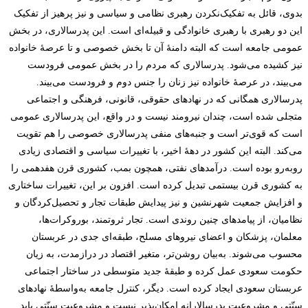
بدوی، قائل به تفکیک‌نکردن رهبری نظامی و سیاسی و نیز پرهیز از تفکیک
این دو رهبری با رهبری خانوادگی و قبیله‌ای است. این پدرسالاری، در بخش
عمومی جامعه است که البته دامنۀ آن تا بخش خصوصی و تا عرصۀ خانواده
نیز کشیده می‌شود. پدرسالاری که مردم را در بخش عمومی فرودست
می‌بیند، در عرصۀ خانواده نیز زنان را جنس دوم و فرودست می‌بیند.
پدرسالاری همگانی که در نهادهای حقوقی، قانونی، فرهنگی و اجتماعی
متجلی شده است، چندان نیرومند نیست و در واقع، این پدرسالاری عمومی
است که قوی‌تر است و جنبه‌های منفی پدرسالاری خصوصی را هم تقویت
می‌کند. البته این کشور در دهۀ اخیر، با تغییرات سیاسی و اقتصادی زیادی
روبه‌رو بوده است. درآمدهای نفتی، همچون بمب، کشوری قرن هفدهمی را
به کشوری قرن بیستمی تبدیل کرده است. افزون بر این، تغییرات ساختاری
و افزایش جمعیت شهرنشین و نیز پیدایش طبقات تجار و تحصیل‌کردگان و
نظامیان، از پیامدهای چنین روندی است. تجار ثروتمند، بوروکرات‌ها،
معلمان، پزشکان و اعضای نیروهای مسلح، طبقه‌ای جدی در عربستان
محسوب می‌شوند. به‌بیان روشن‌تر، متغیر اقتصاد در درازمدت، به زیان
حکومت سعودی عمل کرده و طبقۀ جدید متوسطی در ساختار اجتماعی
عربستان سعودی ایجاد کرده است. دیگر، کنترل جامعه به‌واسطۀ نهادهای
سنّتی و مشروعیت پدرسالارانه امکان‌پذیر نیست و مشروعیت سنّتی باید