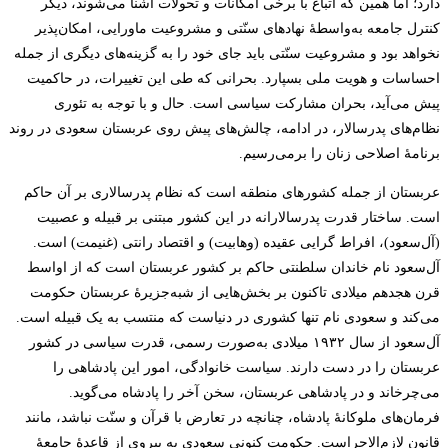
دارد؛ اما همین که اتباع با برخی امکانات و تحولات آشنا می‌شوند، دیگر
کنترل جامعه به‌واسطۀ نهادهای سنّتی و مشروعیت ماورایی، امکان‌پذیر
نخواهد بود و مشروعیت سنّتی باید جای خود را به گزینه‌های دیگری از جمله
احساسات و هویت ملی بسپارد. بحرانی که طی این تغییرات، در حاکمیت
پیش می‌آید، بحران مشارکت سیاسی است. حال و با توجه به تئوری
نظام‌های پدرسالار، در ادامه، چالش‌های پیش روی عربستان سعودی در روند
برنامۀ اصلاحی زنان را برمی‌رسیم.
عربستان از جمله کشورهای منطقه است که نظام پدرسالاری بر آن حاکم
است. ساختار قدرت پدرسالارانه در این کشور مبتنی بر قبیله و عصبیت
(آل‌سعود)، افراط گرایی عقیده (وهابیت) و اقتصاد رانتی (غنیمت) است.
آل‌سعود نام خاندان سلطنتی حاکم بر کشور عربستان است که از اواسط
قرن هجدهم میلادی تاکنون بر بخش‌هایی از شبه‌جزیرۀ عربستان حکومت
می‌کند و سعودی نام تنها کشوری در دنیاست که منتسب به یک قبیله است.
آل‌سعود از سال ۱۹۳۲ میلادی به‌صورت رسمی، قدرت سیاسی در کشور
عربستان را در دست دارند. سیاست خانوادگی، امور این پادشاهی را
می‌چرخاند و در پادشاهی عربستان، سخن آخر را پادشاه می‌گوید.
فرمان‌های ملوکانۀ پادشاه، چنانچه در تعارض با قرآن و سنّت نباشد، مانند
قانون لازم‌الاجراست. حکومت کنونی سعودی به پیروی از قاعدۀ جامعۀ