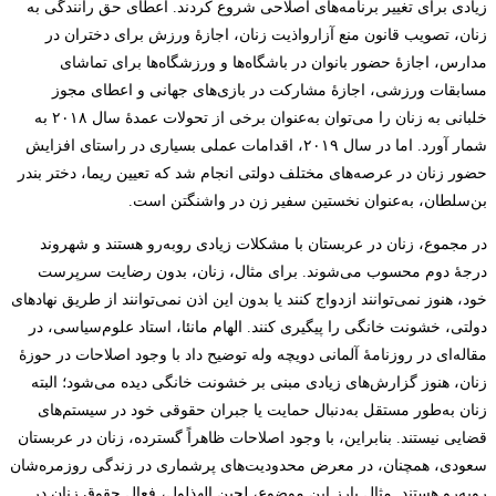
زیادی برای تغییر برنامه‌های اصلاحی شروع کردند. اعطای حق رانندگی به
زنان، تصویب قانون منع آزارواذیت زنان، اجازۀ ورزش برای دختران در
مدارس، اجازۀ حضور بانوان در باشگاه‌ها و ورزشگاه‌ها برای تماشای
مسابقات ورزشی، اجازۀ مشارکت در بازی‌های جهانی و اعطای مجوز
خلبانی به زنان را می‌توان به‌عنوان برخی از تحولات عمدۀ سال ۲۰۱۸ به
شمار آورد. اما در سال ۲۰۱۹، اقدامات عملی بسیاری در راستای افزایش
حضور زنان در عرصه‌های مختلف دولتی انجام شد که تعیین ریما، دختر بندر
بن‌سلطان، به‌عنوان نخستین سفیر زن در واشنگتن است.
در مجموع، زنان در عربستان با مشکلات زیادی رو‌به‌رو هستند و شهروند
درجۀ دوم محسوب می‌شوند. برای مثال، زنان، بدون رضایت سرپرست
خود، هنوز نمی‌توانند ازدواج کنند یا بدون این اذن نمی‌توانند از طریق نهادهای
دولتی، خشونت خانگی را پیگیری کنند. الهام مانئا، استاد علوم‌سیاسی، در
مقاله‌ای در روزنامۀ آلمانی دویچه وله توضیح داد با وجود اصلاحات در حوزۀ
زنان، هنوز گزارش‌های زیادی مبنی بر خشونت خانگی دیده می‌شود؛ البته
زنان به‌طور مستقل به‌دنبال حمایت یا جبران حقوقی خود در سیستم‌های
قضایی نیستند. بنابراین، با وجود اصلاحات ظاهراً گسترده، زنان در عربستان
سعودی، همچنان، در معرض محدودیت‌های پرشماری در زندگی روزمره‌شان
روبه‌رو هستند. مثال بارز این موضوع، لجین الهذلول، فعال حقوق زنان در