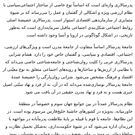
پدرسالاری واژه‌ای است که اساساً نوع خاصی از ساختار اجتماعی‌سیاسی با
نظام ارزشی ویژه و اشکالی از گفتمان و عمل را می‌رساند که بر شیوۀ
متمایزی از سازمان‌دهی اقتصادی استوار است. پدرسالاری خصیصۀ اصلی
روابط اجتماعی شکل‌بندی اجتماعی ماقبل سرمایه‌داری است که به‌طور
تاریخی، در اشکال گوناگونی در اروپا و آسیا وجود داشته است.
جامعۀ پدرسالار اساساً متفاوت از جامعۀ مدرن است و ویژگی‌های ارزشی،
اجتماعی، اقتصادی و سیاسی، و گفتمان خاص خود را دارد. هشام شرابی
پدرسالاری عربی را کلیت روان‌شناختی و جامعه‌شناختی خاصی می‌داند که
با نظامی از ارزش‌ها و ساختارها و رویه‌های اجتماعی متعلق به نوع معیّنی از
اقتصاد و فرهنگ مشخص می‌شود. شرابی روان‌پارگی را خصیصۀ عمدۀ
جامعۀ پدرسالار نوسازی‌شده می‌داند که در آن، نه از فرد و نهاد سنّتی اصیل
خبری هست و نه فرد و نهاد مدرن حقیقی در آن یافت می شود.
نظام پدرسالار عمدتاً در بین جوامع جهان سوم و خصوصاً در منطقۀ
خاورمیانه، به‌ویژه در کشورهای حاشیۀ خلیج‌فارس مرسوم بوده است. در
این نظام‌ها، جامعه یا قوم یا قبیله بر پایۀ ملاطفت پدرمآبانه در مواجهه با
فرزندان اداره می‌شود که در شیوۀ حکومت‌داری، به‌شکل تحمیل نظارت و
سلطۀ دولتی نیرومند بر ملتی ضعیف، زیر نقاب حمایت و پشتیبانی، نمود