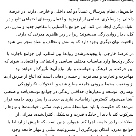
چالش‌های نظام پدرسالار، عمدتاً دو بُعد داخلی و خارجی دارند. در عرصۀ
داخلی، پدرسالاری، نظامی از ارزش‌ها و اِعمال‌رویه‌های اجتماعی تابع و در
انقیاد دیگری ایجاد می کند. این جوامع با آشنایی با مفاهیم جدید و مدرن، در
کل، دچار روان‌پارگی می‌شوند؛ زیرا در زیرِ ظاهری مدرنی که دارند،
واقعیت نهان دیگری وجود دارد که به تنش و تخالف و تضاد منجر می شود.
در عرصۀ خارجی، با پیچیده‌ترشدن روابط بین‌المللی، این جوامع ناچارند با
دیگر دولت‌ها وارد مناسبات مختلف سیاسی و اجتماعی و اقتصادی شوند که
این حرکت، بر فرهنگ و خواست و نیاز اتباع آن‌ها تأثیرگذار خواهد بود.
مهاجرت و تجارت و مسافرت از جمله راه‌هایی است که اتباع از طریق آن‌ها
از وضعیت محیط بیرونی جامعه مطلع شده و با تحولات تکنولوژیکی،
نوسازی، توسعه و معیارهای حداقلی زندگی در جوامع توسعه‌یافته و صنعتی
آشنا می‌شوند. گسترش ارتباطات، نیازهای جدیدی را پیش روی جامعه قرار
می‌دهد که حکومت یا باید به‌واسطۀ مشروعیت سنّتی، خواست‌ها و نیازها را
سرکوب کند یا باید از جایگاه قدرت و به‌شکلی کنترل‌شده، میزانی از
اصلاحات را در جامعه اجرا کند. همواره چنین است که تا پیش از ارتباط با
جوامع مدرن، امکان بهره‌گیری از مشروعیت سنّتی و مهار جامعه وجود