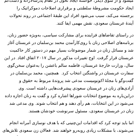
می‎شود و از سوی دیگر، خواستۀ ایجاد تحول در نظام پدرسالارانه و دست‌کم
ایجاد حکومت مشروطۀ سلطنتی و برقراری اصلاحات دموکراتیک را
برجسته می‌کند، سبب می‌شود افراد این طبقۀ اجتماعی در روند تحولات
آیندۀ عربستان سعودی، نقش مهمی ایفا کنند.
در راستای تقاضاهای فزاینده برای مشارکت سیاسی، به‌ویژه حضور زنان،
برنامه‌های اصلاحی زنان با روی‌کارآمدن محمد بن‌سلمان در عربستان آغاز
شد و مسائل زنان در شمار موضوعات بسیار مهم در دستور کار حاکمیت
عربستان قرار گرفت. اوج تغییرات مذکور در سال ۲۰۱۷ اتفاق افتاد. در این
سال، وزارت خارجۀ عربستان، فاطمه سالم باعشن را به‌عنوان سخن‌گوی
سفارت عربستان در واشنگتن انتخاب کرد. همچنین، محمد بن‌سلمان در
گفت‌‌وگو با مجلۀ
اکونومیست
مدعی شد پروندۀ مربوط به حقوق و
آزادی‌های زنان در عربستان سعودی پیشرفت‌هایی داشته است. وی
دراین‌باره به موضوع انتخابات شوراها اشاره کرد و گفت به زنان اجازه داده
می‌شود در این انتخابات، هم رأی دهند و هم انتخاب شوند. وی مدعی شد
زنان در عربستان سعودی، مسئول سرنوشت خودشان هستند.
اما باید توجه کرد که اقدامات این‌چنینی که با هدف نوسازی آمرانه انجام
می‌شوند، با مشکلات زیادی روبه‌رو خواهند شد. فعالان زن سعودی تلاش‌های