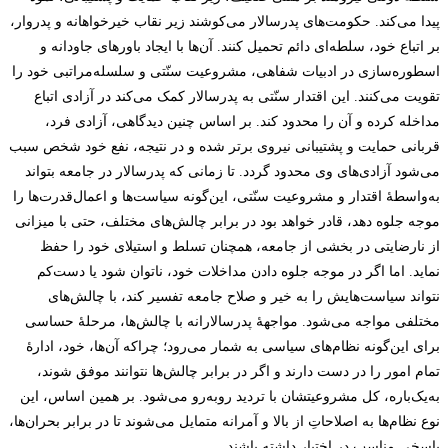
پیدا می‌کند. حکومت‌های پدرسالار می‌کوشند زیر نقاب خیرخواهانه و پدروار،
بر اتباع خود، سلطه‌ای دائم تحمیل کنند. آن‌ها با ایجاد باورهای جاودانه و
اسطوره‌سازی در ادبیات شفاهی، مشروعیت سنّتی و سلسله‌مراتبی خود را
تقویت می‌کنند. این اقتدار سنّتی به پدرسالار کمک می‌کند در آزادی اتباع
مداخله کرده و آن را محدود کند. بر اساس چنین دیدگاهی، آزادی فرد،
قربانی حمایت و پشتیبانی نیروی برتر شده و در نتیجه، نفع خود شخص سبب
می‌شود آزادی‌های وی محدود گردد. تا زمانی که پدرسالار در جامعه بتواند
به‌واسطۀ اقتدار و مشروعیت سنّتی، این‌گونه سیاست‌ها و اعمال‌قدرت‌ها را
موجه جلوه دهد، قادر خواهد بود در برابر چالش‌های مختلف، حتی با میزانی
از نارضایتی در بخشی از جامعه، همچنان تسلط و استیلای خود را حفظ
نماید. اما اگر در موجه جلوه دادن مداخلات خود، ناتوان شود یا دست‌کم
نتواند سیاست‌هایش را به خیر و صلاح جامعه تفسیر کند، با چالش‌های
مختلفی مواجه می‌شود. مواجهۀ پدرسالارانه با چالش‌ها، مرحلۀ حساسی
برای این‌گونه نظام‌های سیاسی به شمار می‌رود؛ چراکه آن‌ها، خود، ادارۀ
تمام امور را در دست دارند و اگر در برابر چالش‌ها نتوانند موفق شوند،
به‌یک‌باره، کل مشروعیتشان با تردید روبه‌رو می‌شود. بر همین اساس، این
نوع نظام‌ها به اصلاحاتِ از بالا و آمرانه متمایل می‌شوند تا در برابر بحران‌ها،
پاسخی مناسب در اختیار داشته باشند.