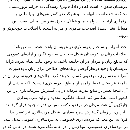
عربستان سعودی است که در دادگاه ویژۀ رسیدگی به جرائم تروریستی،
محاکمه شده است. اتهامات او شرکت در کنفرانس‌های بین‌المللی و
برقراری ارتباط با دیپلمات‌ها و فعالان حقوق بشر بین‌المللی است. این
مسائل نشان‌دهندۀ اصلاحات ظاهری و آمرانه است، تا اصلاحات خودجوش و
درونی.
تجدد آمرانه و ساختار پدرسالاری در عربستان باعث شده است برنامۀ
اصلاحات زنان در عربستان شکل صحیحی به خود نگیرد و اراده‌ای عمومی
که به‌نفع زنان و مردان در آن جامعه باشد، به وجود نیاید. نظام پدرسالارانۀ
عربستان با وجود درنظرگرفتن برنامه‌های اصلاحی برای زنان و به‌صورت
آمرانه و دستوری، موفقیتی کسب نخواهد کرد. چالش‌های فرودستی زنان در
جامعۀ عربستان فقط برآمده از منطق پدرسالاری نیست؛ بلکه بخشی از
آن، نتیجۀ تغییر در منابع قدرت مردانه در پی گسترش سرمایه‌داری در این
کشور است. هنگامی که اقتصاد خانگی، محدود و تولید سرمایه‌داری
جایگزین آن شد، مردان در موقعیت کسب مبانی قدرت جدید قرار گرفتند؛
بنابراین، از زمان گسترش سرمایه‌داری، شکل مردسالاری نیز تغییر پیدا
کرد؛ به این معنا که مردسالاری خصوصی به مردسالاری عمومی تبدیل شد.
در مردسالاری خصوصی، تنها زنان را در خانه نگاه می‌داشتند؛ در حالی که در