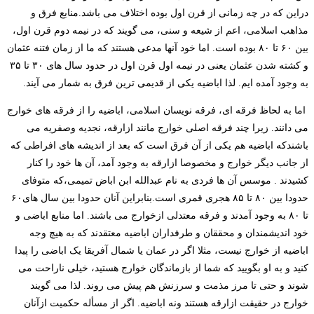
دراین که در چه زمانی از قرن اول بوده اختلاف می باشد.منابع فرق و
مذاهب اسلامی، اعم از شیعه و سنی، می گویند که در نیمه دوم قرن اول،
بین ۶۰ تا ۸۰ بوده است. اما خود آنها مدعی هستند که ما از زمان فتنه عثمان
و کشته شدن عثمان یعنی در نیمه اول قرن اول در حدود سال های ۳۰ تا ۳۵
به وجود آمده ایم. لذا اباضیه یکی از قدیمی ترین فرق به شمار می آیند.
اما به لحاظ فرقه ای، فرقه نویسان اسلامی، اباضیه را از فرقه های خوارج
می دانند. زیرا چند فرقه اصلی خوارج مانند ازارقه، نجدیه وصفریه می
باشندکه اباضیه هم یکی از آن فرق است که بعد از اندیشه های افراطی که
از جانب دیگر خوارج و مخصوصا ازارقه به وجود آمد، آن ها خود را کنار
کشیدند . موسس آن ها فردی به نام عبدالله ابن اباض تمیمی،که متوفای
حدودا بین ۸۰ تا ۸۵ هجری قمری است.بنابراین آنان حدودا بین سال های۶۰
تا ۸۰ به وجود آمدند و فرقه معتدلی ازخوارج می باشند. اما منابع اباضی و
خود اندیشمندان و محققان و طرفداران اباضیه معتقدند که به هیچ وجه
اباضیه از خوارج نیست، مثلا اگر در عمان یا شمال آفریقا یک اباضی را پیدا
کنید و به او بگویید که شما از بازماندگان خوارج هستید، خیلی ناراحت می
شوند و حتی تا مرز مذمت و سرزنش هم پیش می روند. لذا می گویند
خوارج در حقیقت ازارقه هستند ونه اباضیه. اگر از مسأله حکمیت ازآنان