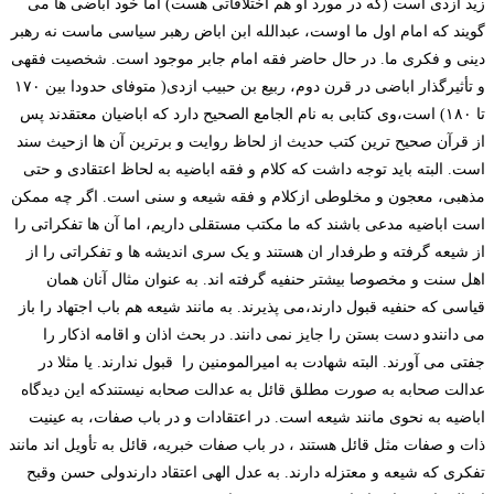
زید ازدی است (که در مورد او هم اختلافاتی هست) اما خود اباضی ها می
گویند که امام اول ما اوست، عبدالله ابن اباض رهبر سیاسی ماست نه رهبر
دینی و فکری ما. در حال حاضر فقه امام جابر موجود است. شخصیت فقهی
و تأثیرگذار اباضی در قرن دوم، ربیع بن حبیب ازدی( متوفای حدودا بین ۱۷۰
تا ۱۸۰) است،وی کتابی به نام الجامع الصحیح دارد که اباضیان معتقدند پس
از قرآن صحیح ترین کتب حدیث از لحاظ روایت و برترین آن ها ازحیث سند
است. البته باید توجه داشت که کلام و فقه اباضیه به لحاظ اعتقادی و حتی
مذهبی، معجون و مخلوطی ازکلام و فقه شیعه و سنی است. اگر چه ممکن
است اباضیه مدعی باشند که ما مکتب مستقلی داریم، اما آن ها تفکراتی را
از شیعه گرفته و طرفدار ان هستند و یک سری اندیشه ها و تفکراتی را از
اهل سنت و مخصوصا بیشتر حنفیه گرفته اند. به عنوان مثال آنان همان
قیاسی که حنفیه قبول دارند،می پذیرند. به مانند شیعه هم باب اجتهاد را باز
می دانندو دست بستن را جایز نمی دانند. در بحث اذان و اقامه اذکار را
جفتی می آورند. البته شهادت به امیرالمومنین را قبول ندارند. یا مثلا در
عدالت صحابه به صورت مطلق قائل به عدالت صحابه نیستندکه این دیدگاه
اباضیه به نحوی مانند شیعه است. در اعتقادات و در باب صفات، به عینیت
ذات و صفات مثل قائل هستند ، در باب صفات خبریه، قائل به تأویل اند مانند
تفکری که شیعه و معتزله دارند. به عدل الهی اعتقاد دارندولی حسن وقبح