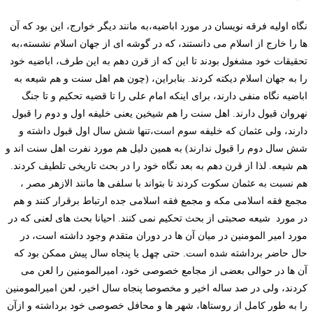
نگاه اولیه فرقه نویسان در مورد اباضیه،به مانند دیگر خوارج، این بود که آن
ها را خارج از اسلام می دانستند، که در گوشه ای از جهان اسلام نشسته،به
تحقیقات خود مشغول بودند تا این که از قرن دهم به این طرف، اباضیه خود
را به جهان اسلام دیکته کردند. بنابراین، (چون هم اهل سنت و هم شیعه به
اباضیه نگاه منفی دارند، برای اینکه امام علی را تا قضیه تحکیم و تا جنگ
نهروان قبول دارند. اهل سنت را هم شیخین یعنی خلیفه اول و دوم را قبول
دارند، ولی عثمان که خلیفه سوم است،تنها شش سال اول قبول داشته و
شش سال دوم را قبول ندارند) به همین دلیل هم مورد نفرت اهل سنت اند و
هم شیعه. لذا از قرن دهم به بعد نگاه خود را در بحث تاریخی تلطیف کردند.
هم نسبت به عثمان سکوت کردند تا بتواند با سلفی ها مانند الازهر مصر ،
مجمع فقه اسلامی مکه و مجمع فقه اسلامی جده ارتباط برقرار کنند و هم
در مورد شیعه صحبتی از بحث تحکیم نمی کنند. احیانا بحث های لعنی که در
مورد امیر المومنین در میان آن ها در دوران متقدم وجود داشته است، در
حال حاضر برداشته شده است. حتی چهل یا پنجاه سال پیش ممکن بود که
آن ها در حوالی بعضی از مجامع خصوصی خود، امیرالمومنین را لعن می
کردند، ولی در صد ساله اخیر و مخصوصا پنجاه سال اخیر، لعن امیرالمومنین
را به طور کامل از روستاها، شهر ها و محافل خصوصی خود برداشته و ازآن