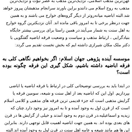
کهن‌ترین مذهب اسلامی، نزدیک‌ترین مذهب به عصر نبوّت و نزدیک‌ترین
مذهب به روح اسلام می دانندو براین باورند سرانجام مذهبشان پیروز خواهد
شد.البته اباضیه میانه‌روتر از دیگر گروه‌های خوارج می باشند و به همین
جهت درنظر برخی تا به امروز باقی مانده اند. آنان نزدیکترین گروه خوارج
به اهل سنت به شمار می‌آیند.در همین راستا برای بررسی بیشتر جایگاه
بنیادگرایی ، ارتباط مذهب و سیاست و وضعیت فرقه اباضیه گفتگویی با
دکتر ملک مکان شیرازی داشته ایم که بخش نخست تقدیم می گردد:
موسسه آینده پژوهی جهان اسلام: اگر بخواهیم نگاهی کلی به
فرقه اباضیه داشته باشیم، شکل گیری این فرقه چگونه بوده
است؟
در ابتدا باید به بررسی توضیحاتی کلی در ارتباط با فرقه اباضیه یا اباضی
بپردازیم. اول این که اباضیه بعد از اهل سنت و شیعه، سومین فرقه یا
گرایش مذهبی است که جزء قدیمی ترین فرقه های مذهبی و کلامی اسلام
است که از قرن اول به وجود آمده و تا به امروز نیز وجود دارد.چنان که
زیدیه و اسماعیلیه،در قرن دوم به وجود آمدند و خیلی از گرایش ها در قرن
های بعدی بوده اند. به همین جهت اباضیه اهمیت قابل توجهی دارند. بنابراین
این ها هم مانند شیعه و عامه اهل سنت در قرن اول به وجود آمده اند.البته