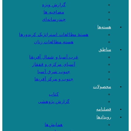
گزارش ویژه
مصاحبه ها
چندرسانه‌ای
هسته‌ها
هستهٔ مطالعات استراتژیک کریدورها
هسته مطالعات زنان
مناطق
غرب آسیا و شمال آفریقا
آسیای مرکزی و قفقاز
جنوب شرق آسیا
جنوب و مرکز آفریقا
محصولات
کتاب
گزارش پژوهشی
فصلنامه
رویدادها
همایش‌ها