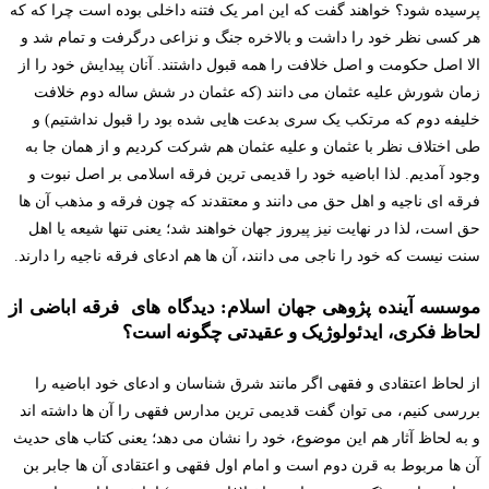
پرسیده شود؟ خواهند گفت که این امر یک فتنه داخلی بوده است چرا که که
هر کسی نظر خود را داشت و بالاخره جنگ و نزاعی درگرفت و تمام شد و
الا اصل حکومت و اصل خلافت را همه قبول داشتند. آنان پیدایش خود را از
زمان شورش علیه عثمان می دانند (که عثمان در شش ساله دوم خلافت
خلیفه دوم که مرتکب یک سری بدعت هایی شده بود را قبول نداشتیم) و
طی اختلاف نظر با عثمان و علیه عثمان هم شرکت کردیم و از همان جا به
وجود آمدیم. لذا اباضیه خود را قدیمی ترین فرقه اسلامی بر اصل نبوت و
فرقه ای ناجیه و اهل حق می دانند و معتقدند که چون فرقه و مذهب آن ها
حق است، لذا در نهایت نیز پیروز جهان خواهند شد؛ یعنی تنها شیعه یا اهل
سنت نیست که خود را ناجی می دانند، آن ها هم ادعای فرقه ناجیه را دارند.
موسسه آینده پژوهی جهان اسلام: دیدگاه های فرقه اباضی از
لحاظ فکری، ایدئولوژیک و عقیدتی چگونه است؟
از لحاظ اعتقادی و فقهی اگر مانند شرق شناسان و ادعای خود اباضیه را
بررسی کنیم، می توان گفت قدیمی ترین مدارس فقهی را آن ها داشته اند
و به لحاظ آثار هم این موضوع، خود را نشان می دهد؛ یعنی کتاب های حدیث
آن ها مربوط به قرن دوم است و امام اول فقهی و اعتقادی آن ها جابر بن