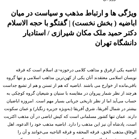
ویژگی ها و ارتباط مذهب و سیاست در میان
اباضیه ( بخش نخست) | گفتگو با حجه الاسلام
دکتر حمید ملک مکان شیرازی / استادیار
دانشگاه تهران
اباضیه یکی ازفرق و مذاهب کلامی درحوزه¬ی اسلام است که فرقه
نویسان اسلامی معتقدند آنان یکی از کهن‌ترین مذاهب اسلامی و تنها گروه
باقی‌مانده از خوارج می باشند .اباضیه که هم از تسنن و هم از تشیع جداست
هرچند از نظر شمار پیروان در مقایسه با سنیان و شیعیان گروه کوچکی به
حساب می‌آید اما از نظر تاریخی جریانی بسیار مهم است. امروزه اباضیان
بیشتر در شمال آفریقا، شرق آفریقا (به‌ویژه جزیره زنگبار) و عمان سکونت
دارند. عمان تنها کشور مسلمانی است که کیش اباضی در آن مذهب اکثریت
است، پادشاه آن نیز این مذهب را دارد. اباضیه مذهب خود را الدعوه، اهل
الوفاق،مذهب الحق، فرقه المحقه و فرقه الناجیه می‌خوانند و آن را