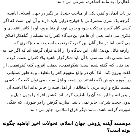
افعال را، به مانند اشاعره، شرعی می دانند.
در باب ایمان و کفر، یکی از مباحث جنجال برانگیز در جهان اسلام، اباضیه
اگرچه یک سری مشترکاتی با خوارج دراین باره دارند و آن این است که اگر
کسی گناه کبیره مرتکب شود و بدون توبه از دنیا برود، او را کافر اعتقادی و
فکری می دانند یعنی آن ها هم این دیدگاه کفر را به مسلمان گناهکار اطلاق
می کنند، اما در نظر آنان این کفر، کفرنعمت است نه ملت(کفری که
ازارقه قائل بودند). آنان این دیدگاه را از آیات قرآن گرفته اند که اگر خدا به
شما نعمتی داد، متناسب با آن باید شکرگزار باشید والا کفران نعمت کرده
اید، چنان که¬گفته شده است: شکرِنعمت، نعمتت افزون کند/ کفرِنعمت، از
کفت بیرون کند. لذا آنان در واقع مفهوم کفر را تلطیف و به طور عملیاتی
در آموزه خویش نگه داشتند. در شیعه و اهل سنت می توان گفت که کسی
نیست نکاح و ارث بردن با مخالفان از اهل قبله را جایز بداند اما اباضیه آن
راپذیرفته وتا این حد آن را تلطیف کرده اند. کشتن افراد را بدون دلیل و
بدون حجت شرعی جایز نمی دانند. اسارت گرفتن را در صورتی که جنگی
صورت گرفته باشد، مانند دیگر فرق اسلامی، جایز می دانند.
موسسه آینده پژوهی جهان اسلام: تحولات اخیر اباضیه چگونه
بوده است؟