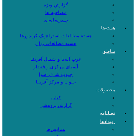
گزارش ویژه
مصاحبه ها
چندرسانه‌ای
هسته‌ها
هستهٔ مطالعات استراتژیک کریدورها
هسته مطالعات زنان
مناطق
غرب آسیا و شمال آفریقا
آسیای مرکزی و قفقاز
جنوب شرق آسیا
جنوب و مرکز آفریقا
محصولات
کتاب
گزارش پژوهشی
فصلنامه
رویدادها
همایش‌ها