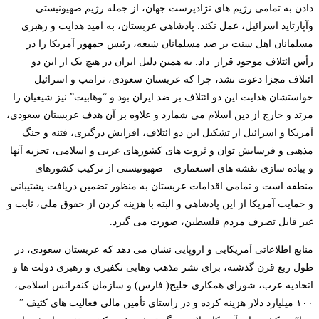
دادن به تمامی رژیم های نژادپرست جهان، از جمله رژیم صهیونیستی
وآپارتاید اسرائیل، عمل نکند. پادشاهی عربستان، به امید هدایت و رهبری
مسلمانان اهل سنت بر ضد مسلمانان شیعه، رئیس جمهور آمریکا را در
رأس ائتلاف موجود قرار داد. به همین دلیل ایران در هیچ یک از این دو
ائتلاف مجزا دعوت نشد، چرا که عربستان سعودی، ترامپ و اسرائیل
خواستشان هدایت این دو ائتلاف بر ضد ایران بود و
“
وهابیت” نیز شیعیان را
مرتد و خارج از دین اسلام می شمارد و علاوه بر آن هدف عربستان سعودی،
آمریکا و اسرائیل از تشکیل این دو ائتلاف، افزایش درگیری، فتنه و جنگ
مذهبی و فرسایش توان و ثروت های کشورهای عربی و اسلامی، تجزیه آنها
و پیاده سازی نقشه های استعماری
–
صهیونیستی از ترکیب کشورهای
منطقه است و تمامی اقدامات عربستان به منظور تضمین دریافت پشتیبانی
و حمایت آمریکا از این پادشاهی و البته با هزینه کردن از حقوق ملی، ثابت و
غیر قابل تصرف مردم فلسطین، صورت می گیرد.
منابع اطلاعاتی آمریکایی و اروپایی نشان می دهد که عربستان سعودی، در
طول ربع قرن گذشته، برای نشر مذهب وهابی تکفیری و رهبری دولت ها و
اتحادیه عرب، شورای همکاری خلیج( فارس) و سازمان کنفرانس اسلامی،
۱۰۰ میلیارد دلار هزینه کرده و در راستای تأمین مالی فعالیت های کثیف ”