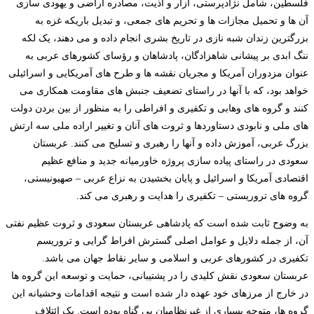
فلسطین، شامل نژادپرستی، آزار و اذیت، مصادره اراضی و یهودی سازی
آن ها و تحمیل مجازات ها و تحریم های جمعی، و تبدیل باریکه غزه به
بزرگترین زندان شبه نازی در تاریخ بشری انجام داده و می دهند، یک لکه
ننگ ابدی بر پیشانی شاهزادگان، پادشاهان و رؤسای کشورهای عربی به
عنوان مزدوران آمریکا و مجریان نقشه ها و طرح های آمریکایی و اسرائیلی
خواهد بود، که با آنها در راستای تضعیف جنبش های مقاومت همکاری می
کنند و گروه های وهابی و تکفیری و افراطی را به منظور از بین بردن دولت
های ملی و نابودی دستاوردها و ثروت های آنان و تغییر اراده ملی سه ارتش
بزرگ عربی، آموزش داده و آنها را رهبری و تسلیح می کنند. عربستان
سعودی در راستای پیاده سازی پروژه خاورمیانه جدید و منافع عظیم
اقتصادی آمریکا و اسرائیل و پایان بخشیدن به نزاع عربی
–
صهیونیستی،
گروه های تروریستی
–
تکفیری را هدایت و رهبری می کند.
به وضوح ثابت شده است که پادشاهی عربستان سعودی و ثروت عظیم نفتی
آن، از جمله دلایل و عوامل اصلی گسترش افراط گرایی و تروریسم
تکفیری در کشورهای عربی و اسلامی و سایر نقاط جهان می باشد.
عربستان سعودی نقش کلیدی را در پشتیبانی، حمایت و توسعه این گروه ها
در خارج از مرزهای خود عهده دار شده است و نتیجه اقدامات وحشیانه این
گروه ها، متوجه بسیاری از غیرنظامیان بی گناه بوده است. یک ائتلاف