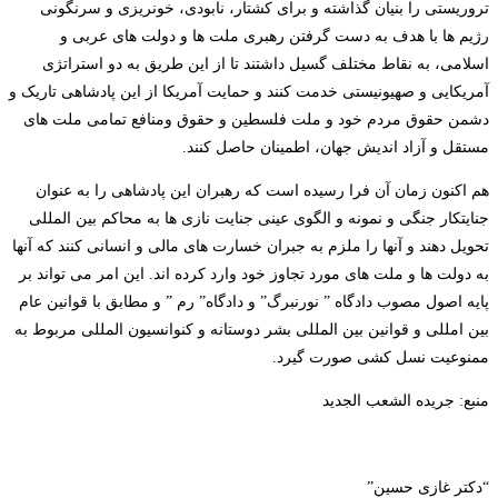
تروریستی را بنیان گذاشته و برای کشتار، نابودی، خونریزی و سرنگونی
رژیم ها با هدف به دست گرفتن رهبری ملت ها و دولت های عربی و
اسلامی، به نقاط مختلف گسیل داشتند تا از این طریق به دو استراتژی
آمریکایی و صهیونیستی خدمت کنند و حمایت آمریکا از این پادشاهی تاریک و
دشمن حقوق مردم خود و ملت فلسطین و حقوق ومنافع تمامی ملت های
مستقل و آزاد اندیش جهان، اطمینان حاصل کنند.
هم اکنون زمان آن فرا رسیده است که رهبران این پادشاهی را به عنوان
جنایتکار جنگی و نمونه و الگوی عینی جنایت نازی ها به محاکم بین المللی
تحویل دهند و آنها را ملزم به جبران خسارت های مالی و انسانی کنند که آنها
به دولت ها و ملت های مورد تجاوز خود وارد کرده اند. این امر می تواند بر
پایه اصول مصوب دادگاه ” نورنبرگ” و دادگاه” رم ” و مطابق با قوانین عام
بین امللی و قوانین بین المللی بشر دوستانه و کنوانسیون المللی مربوط به
ممنوعیت نسل کشی صورت گیرد.
منبع: جریده الشعب الجدید
“
دکتر غازی حسین”