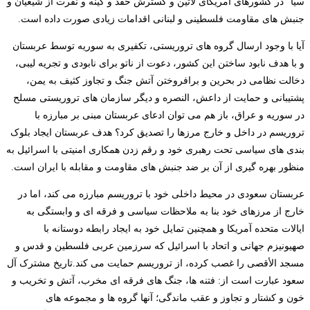
سیا” در کشورهای آمریکای لاتین و گسترش حقد و کینه و نفرت از شیعیان و
جنبش های مقاومت فلسطینی و لبنانی اقدامات زیادی صورت داده است.
آیا با وجود ارسال گروه های تروریستی، تکفیری به سوریه توسط عربستان
و با هدف نابود ساختن این کشور، دعوت از ناتو برای نابودی و تجریه لیبی،
دخالت نظامی در بحرین و برافروختن آتش جنگ و تجاوز کثیف به یمن،
پشتیبانی و حمایت از داعش، النصره و دیگر سازمان های تروریستی مسلح
در سوریه و عراق، باز هم می توان ادعای عربستان مبنی بر مبارزه با
تروریسم در داخل و خارج مرزها را تصدیق کرد؟ هدف عربستان ایجاد بلوک
بندی های سیاسی تحت رهبری خود و رقم زدن همکاری امنیتی با اسرائیل به
منظور بهره گیری از آن بر ضد جنبش های مقاومت و مقابله با ایران است.
عربستان سعودی در محیط داخلی خود با تروریسم مبارزه می کند، اما در
خارج از مرزهای خود بنا به ملاحظات سیاسی و فرقه ای و وابستگی به
ایالات متحده آمریکا و همچنین تمایل خود به ایجاد رابطه دوستانه با
صهیونیزم جهانی و اتحاد با اسرائیل که سرزمین عربی فلسطین و قدس و
مسجد الأقصی را غصب کرده، از تروریسم حمایت می کند.تاریخ مشترک آل
سعود عبارت است از: فتنه ها، جنگ های فرقه ای مخرب، آتش و تخریب و
خون و کشتار و تجاوز و عقب ماندگی؛ آنها گروه ها و مجموعه های