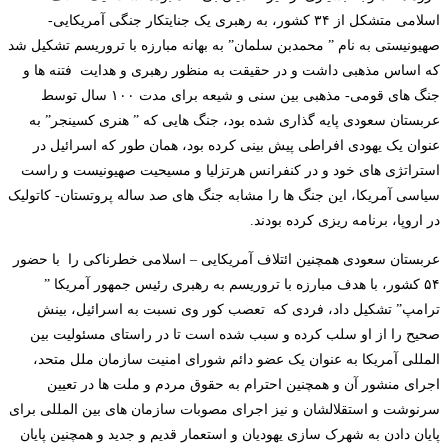
اسلامی متشکل از ۳۴ کشور، به رهبری یک جنایتکار جنگی آمریکایی-
صهیونیستی به نام ” محمدبن سلمان” به بهانه مبارزه با تروریسم تشکیل شد
که اساس مذهبی داشت و در حقیقت به منظور رهبری و هدایت فتنه ها و
جنگ های قومی- مذهبی بین سنی و شیعه برای مدت ۱۰۰ سال توسط
عربستان سعودی پایه گذاری شده بود، جنگ هایی که ” هنری کسینجر” به
عنوان یک یهودی افراطی پیش بینی کرده بود، همان طور که اسرائیل در
استراتژی های خود و در کنفرانس هرتزلیا و مسیحیت صهیونیست و راست
سیاسی آمریکا، این جنگ ها را مشابه جنگ های صد ساله پروتستان- کاتولیک
در اروپا، برنامه ریزی کرده بودند.
عربستان سعودی همچنین ائتلاف آمریکایی – اسلامی خطرناکی را با حضور
۵۴ کشور، با هدف مبارزه با تروریسم به رهبری رئیس جمهور آمریکا ”
ترامپ” تشکیل داد، فردی که تعصب کور وی نسبت به اسرائیل، بینش
صحیح را از او سلب کرده و سبب شده است تا در راستای مسئولیت بین
المللی آمریکا به عنوان یک عضو دائم شورای امنیت سازمان ملل متحد،
اجرای منشور آن و همچنین احترام به حقوق مردم و ملت ها در تعیین
سرنوشت و استقلالشان و نیز اجرای مصوبات سازمان های بین المللی برای
پایان دادن به شهرک سازی یهودیان و استعمار قدیم و جدید و همچنین پایان