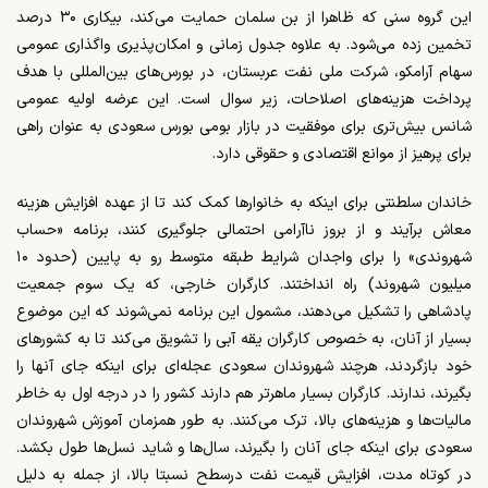
این گروه سنی که ظاهرا از بن سلمان حمایت می‌کند، بیکاری ۳۰ درصد
تخمین زده می‌شود. به علاوه جدول زمانی و امکان‌پذیری واگذاری عمومی
سهام آرامکو، شرکت ملی نفت عربستان، در بورس‌های بین‌المللی با هدف
پرداخت هزینه‌های اصلاحات، زیر سوال است. این عرضه اولیه عمومی
شانس بیش‌تری برای موفقیت در بازار بومی بورس سعودی به عنوان راهی
برای پرهیز از موانع اقتصادی و حقوقی دارد.
خاندان سلطنتی برای اینکه به خانوارها کمک کند تا از عهده افزایش هزینه
معاش برآیند و از بروز ناآرامی احتمالی جلوگیری کنند، برنامه «حساب
شهروندی» را برای واجدان شرایط طبقه متوسط رو به پایین (حدود ۱۰
میلیون شهروند) راه انداختند. کارگران خارجی، که یک سوم جمعیت
پادشاهی را تشکیل می‌دهند، مشمول این برنامه نمی‌شوند که این موضوع
بسیار از آنان، به خصوص کارگران یقه آبی را تشویق می‌کند تا به کشورهای
خود بازگردند، هرچند شهروندان سعودی عجله‌ای برای اینکه جای آنها را
بگیرند، ندارند. کارگران بسیار ماهرتر هم دارند کشور را در درجه اول به خاطر
مالیات‌ها و هزینه‌های بالا، ترک می‌کنند. به طور همزمان آموزش شهروندان
سعودی برای اینکه جای آنان را بگیرند، سال‌ها و شاید نسل‌ها طول بکشد.
در کوتاه مدت، افزایش قیمت نفت درسطح نسبتا بالا، از جمله به دلیل