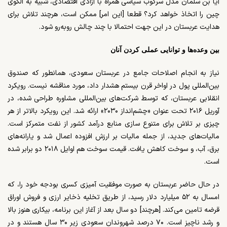
آیا بن سلمان مدل سرکوب سیاسی همراه با آزادی اقتصادی، شبیه به الگوی
چین را اتخاذ خواهد کرد؟ قطعا [این امر] ممکن است، هرچند تلاش برای
هدایت عربستان در این جهت احتمالا با چند چالش روبه‌رو شود.
بین وعده‌ها و توانایی عملی کردن آنان
نیاز به انجام اصلاحات جامع در عربستان سعودی، همانطور که صندوق
بین‌المللی پول در اواخر قرن بیستم هشدار داد، مورد مناقشه نیست. رویکرد
انقلابی عربستان، که توسط شرکت‌های بین‌المللی مشاوره طراحی شده، در
آوریل ۲۰۱۶ تحت عنوان «چشم‌انداز ۲۰۳۰» ارائه شد. این رویکرد بالاتر از هر
چیزی بر تلاش برای متنوع سازی منابع درآمد کشور از نفت متمرکز است.
مالیات‌های جدید، از جمله مالیات بر ارزش افزوده اعمال شد و یارانه‌های
برق، آب، و سوخت کاهش یافت. قیمت سوخت هم اوایل ۲۰۱۸ دو برابر شده
است.
در حال حاضر عربستان به صورت موفقیت آمیزی کسری بودجه خود را، که
امسال به ۵۲ میلیارد دلار رسید، از طریق تخلیه ذخایر ارزی و فروش اوراق
قرضه تامین می‌کند. [هرچند] دو سال بعد از آغاز این برنامه، بیکاری هنوز بالا
و رشد
ناچیز است. ۷۰ درصد شهروندان سعودی زیر ۳۰ سال هستند و در