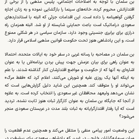
بن سلمان با توجه به اصلاحات اجتماعی، پلیس مذهبی را از برخی از
اقتداراتش محروم کرده، خانه‌های سینما را بازگشایی نموده و به زنان اجازه
گرفتن گواهینامه را داده است. این اقدامات جزئی که البته با استانداردهای
سعودی دراماتیک است باعث حمایتی شایسته از او شد. البته همزمان راه
درازی برای برابری جنسیتی وجود دارد، سازمان سیاسی در هر شکلی ممنوع
است، و این پادشاهی هنوز تحت حکومت قوانین مذهبی اسلامی قرار دارد.
بن سلمان در مصاحبه با رسانه‌ غربی در سفر خود به ایالات متحده، احتمالا
به عنوان راهی برای بیان عزمش جهت پیش بردن برنامه‌اش یا به عنوان
اشاره‌ای به آنها که از حکومت و مواضع اقتدارشان کنار گذاشته‌ شدند، با علم
به اینکه آنها یک روزی علیه او شورش می‌کنند، اعلام کرد که «فقط مرگ»
می‌تواند او را متوقف کند. همچنین این شاید دلیل گزارش‌هایی است که
نشان می‌دهد ولیعهد محافظان غیر سعودی را انتخاب کرده است. به علاوه
از آنجا که جایگاه بن سلمان به عنوان کارگزار ثبات هنوز ثابت نشده، تردید
است که آیا رفتار اقتدارگرایانه به ثبات بلند مدت در عربستان سعودی منجر
می‌شود؟
این وضعیت امور پیامی منفی را منتقل می‌کند و همچنین عدم قطعیت را
میان سرمایه‌گذاران خارجی در غرب، که پادشاهی سعودی برای پیشرفت در