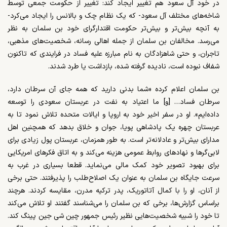
در خود آل سعود هم تغییر ایجاد کند: تغییر از حکومت جمعی توسط
شاخه‌های مختلف آل سعود- که یک نظام چک و بالانس را ایجاد می‌کرد-
به آنچه بیش‌تر و بیش‌تر حکومت اقتدارگرای خود بن سلمان به نظر
می‌رسد. مخالفان بن سلمان از جمله اهالی رسانه، شخصیت‌های مذهبی،
تاجران، و حتی شاهزادگان به نام مبارزه علیه فساد در فرایندی که تاکنون
شفاف نبوده است، نادیده گرفته شده، بازداشت یا طرد شدند.
بن سلمان اعلام کرده «شما
بدنی دارید که همه جای آن سرطان دارد،
سرطان فساد… [و] ما اعتیاد به نفت در عربستان سعودی را توسعه
داده‌ایم». او در سفر اخیر خود به اروپا و ایالات متحده تلاش نمود تا به
عربستان چهره یک پادشاهی پویا، جوان و خلاق بدهد که همچنین اهل
مدارای بیش‌تر و عادلانه‌تر است. به طور همزمان، عربستان پول زیادی برای
لابی‌گرها و نهادهای روابط عمومی هزینه می‌کند و به اتاق فکرهای امریکایی
برای بهبود تصویر خود کمک مالی می‌نماید. قطعا بسیاری در غرب به
سرعت جایگاه بن سلمان به عنوان یک اصلاح‌طلب را پذیرفتند. حتی برخی
از آنان، او را با کمال آتاتوریک، پدر ترکیه مدرن، مقایسه کردند. هرچند
براساس گزارش‌ها، برخی که بن سلمان را می‌شناسند گفتند او تلاش می‌کند
تا خود را شبیه شخصیت‌هایی نظیر رئیس جمهور چین شی جین پینگ کند.