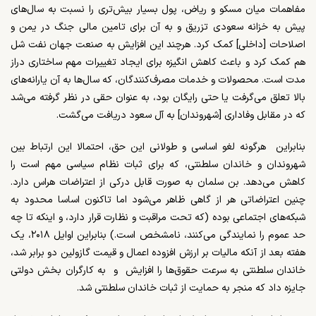
مفاهمات میان مسکو و ریاض، پول بسیار بیش‌تری را نسبت به سال‌های
پیش به خزانه سعودی تزریق و به آن برای تامین مالی جنگ در یمن و
اصلاحات [داخلی] کمک کرد. هرچند این افزایش به صنعت جهان نفت شل
هم کمک کرد و باعث کاهش انگیزه برای ایجاد تغییرات مهم ساختاری دراز
مدت است.
محصولات و خدمات مصرف‌کنندگان، که سال‌ها به آن یارانه‌های
بالا تعلق می‌گرفت یا حتی رایگان بود، به عنوان حقی در نظر گرفته می‌شد
که در مقابل وفاداری [شهروندان] به آل سعود دریافت می‌گشت.
بنابراین
هرگونه لغو اساسی و طولانی این حق،
احتمالا این ارتباط بین
شهروندان و خاندان سلطنتی، که برای ثبات نظام سیاسی مهم است را
کاهش می‌دهد. بن سلمان به صورت قابل درکی از اعتراضات هراس دارد.
چنین اعتراضاتی هر از گاهی ظاهر می‌شود اما تاکنون اساسا محدود به
شبکه‌های اجتماعی بوده (که تحت مراقبت و نظارت قرار دارد، و اینکه تا چه
حد عموم را نمایندگی می‌کنند، نامشخص است.) بنابراین اوایل ۲۰۱۸، یک
هفته بعد از آنکه مالیات بر ارزش افزوده اعمال و قیمت گازولین دو برابر شد،
خاندان سلطنتی به سرعت حقوق‌ها را افزایش
و
به کارگران بخش دولتی
جایزه داد که منجر به حمایت از ثبات خاندان سلطنتی شد.