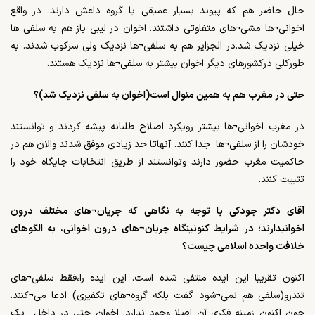
حال حاضر هم که پیوند بسیار عمیقی با گروه داعش دارند. در واقع
اخوانی¬ها مشی¬های متفاوتی داشتند. اخوان در لیبی باز هم به سلفی ها
خیلی نزدیک شد.در الجزایر هم به سلفی¬ها نزدیک ولی سرکوب شدند. به
طورکلی درکشورهای دیگر اخوان بیشتر به سلفی¬ها نزدیک هستند.
حتی در مغرب هم به همین منوال است(اخوان به سلفی نزدیک شد)؟
در مغرب اخوانی¬ها بیشتر رویکرد اصلاح طلبانه پیشه کردند و توانستند
خودشان را از سلفی¬ها جدا کنند. آنهاتا حد زیادی موفق شدند والان هم در
حاکمیت مغرب حضور دارند وتوانستند از طریق انتخابات جایگاه خود را
تثبیت کنند.
آقای دکتر جودکی با توجه به نگاهی که جریان¬های مختلف درون
اخوانیدارند؛ در شرایط کنونینگاه جریان¬های درون اخوانی، به الگوهای
خلافت واحده اسلامی چیست؟
اکنون تقریبا این ایده منتفی شده است. این ایده را،فقط سلفی¬های
تندرو(سلفی هم نمی¬شود گفت بلکه گروه¬های تکفیری) ادعا می¬کنند.
چون اکنون زمینه فکری آن اصلا وجود ندارد. اخوان حتی در داخل یک