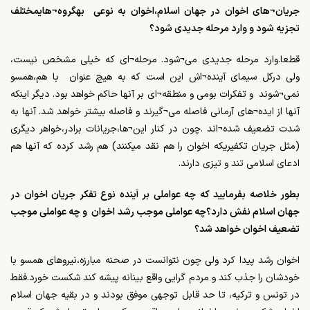
جریان¬های اخوان در جهان اسلام،اخوان به نوعی بهگروه¬هایمختلف
تجزیه شود و وارد مرحله جدیدی شود؟
قطعا.وارد مرحله جدیدی می¬شود. مرحله¬ای که خیلی مشخص نیست،
ولی درکل سیمای آینده¬اش این است که به هیچ عنوان با هم،همسو
نمی¬شوند و تفکرات بومی و منطقه¬ای بر آنها حاکم خواهد بود. دیگر اینکه
آنها از ایده¬های آرمانی فاصله می¬گیرند و فاصله بیشتر خواهد شد. آنها به
شدت تضعیف شده¬اند .چون در کنار این¬ها،جریانات برادر،خواهر دیگری
(مثل جریان تکفیریکه اخوان را هم نقد میکنند) هم رشد کرده که آنها هم
ادعای اسلامی تند و تیزی دارند.
بطور خلاصه بفرمایید که چه عواملی بر آینده نوع تفکر جریان اخوان در
جهان اسلام نفش دارد؟چه عواملی موجب رشد اخوان و چه عواملی موجب
تضعیف اخوان خواهد شد؟
اخوان رشد پیدا کرد ولی چون نتوانست در صحنه مبارزه،نیروهای همسو با
خودشان را جذب کند و مردم گرایی واقع بینانه پیشه کند شکست خورد.فقط
در تونس و ترکیه، تا حد قابل توجهی موفق بودند و در بقیه جهان اسلام