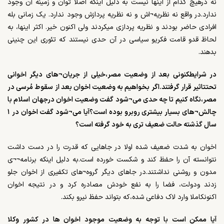
نه درهیچ کدام از اینها نیست به دلیل اینکه اصلا توان و زمینه آن وجود
ندارد.در واقع نه نظریه¬اش و نه نظریه پردازش وجود ندارد. یک زمانی بله
افرادی حاضر بودند و نظریه پردازی میکردند ولی اکنون خیر. اکثر اینها، به
لحاظ قدو قامت فکریو سیاسی در آن حدی نیستند که تئوری این چنینی
بدهند.
در شرایطکنونی بعد از وضعیت مصر،خیلی از جریان¬های دیگر اخوانی
تحتتاثیر قرار گرفتند.اگر بخواهیم به وضعیت اخوان بعد از سقوط مُرسی در
مصر،نگاه کنیم تا چه حدی می¬شود گفت وضعیت اخوان درجهان اسلام با
چالش¬های بسیار بیشتری روبرو بوده است؟آیا می¬شود گفت اخوان در ۱
سال گذشته حالت ضعیف تری به خود گرفته است؟
اخوان به شدت ضعیف شده اولا در جاهایی که قدرت را در دست داشت
نتوانسته آن را حفظ کند و شکست خورده است.به دلیل اینکه برنامه¬¬ی
مدون و روشنی نداشتند.در جاهای دیگر گروه¬های تکفیری از اخوان جلو
زدند ودولت، فضا را به نفع خودش مصادره کرد و در نتیجه اخوان
اکنونکاملا وارد لاک دفاعی شده،که بتواند حفظ نیرو بکند.
آیا ممکن است با توجه به وضعیت موجود اخوان ها در کشور وکلا