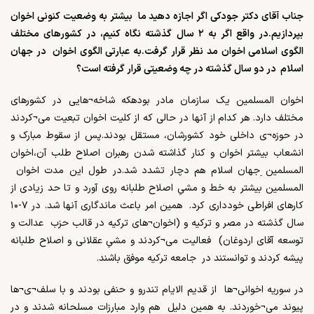
جناب آقای دکتر جودکی اگر اجازه دهید ما بیشتر به وضعیت کنونی اخوان
بپردازیم.در واقع اگر به ۲ سال گذشته نگاه کنیم، در کشورهای مختلف
الگوی اسلامی اخوان مد نظر قرار گرفت.به عبارتی الگوی اخوان در جهان
اسلام در دو سال گذشته در چه وضعیتی قرار گرفته است؟
اخوان المسلمین یک سازمان مادر بودهکه شاخه¬هایی در کشورهای
مختلف دارد. هر کدام از آنها در حالی که از کلیت اخوان تبعیت می¬کردند
در حوزه¬ی داخلی خود کشورشان، مستقل بودند.پس از سقوط مبارک و
انشعاب بیشتر اخوان و کنار گذاشته شدن رهبران اصلاح طلب آن،اخوان
المسلمین ِجهان اسلام هم دچار تشدد شد.در طول این مدت اخوان
المسلمین بیشتر به خط و مشیِ اصلاح طلبانه روی آورد و تا حد زیادی از
کارهای افراطی خودداری کرد. همین امر باعث ماندگاری آنها شد. در ۷-۱۰
سال گذشته در مصر و ترکیه و (اخوان¬های ترکیه در قالب حزب عدالت و
توسعه آقای اردوغان) فعالیت می¬کردند و مشیِ عقلانی و اصلاح طلبانه
پیشه کردند و توانستند در جامعه ترکیه موفق باشند.
در سوریه اخوانی¬ها از قدیم الایام تندرو و حنفی بودند و با سلف¬ی¬ها
پیوند می¬خوردند. به همین دلیل هم وارد مبارزات مسلحانه شدند و در