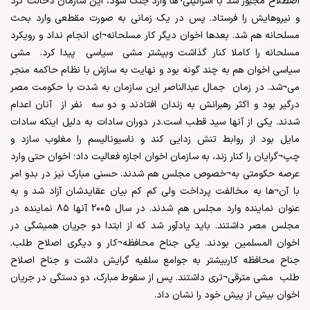
اصطلاح مجبور شد با اسرائیلی¬ها وارد جنگ شود، این سازمان دخالت کرد
و نیروهایش را فرستاد. پس در یک زمانی به صورت مقطعی وارد بحث
مسلحانه هم شد. بعدها اخوان دیگر کار مسلحانه¬ای انجام نداد و رویکرد
مسلحانه را کاملا کنار گذاشت وبیشتر مشی سیاسی پیدا کرد. مشی
سیاسی اخوان هم به چند گونه بود و نهایت به سازش با نظام حاکمه منجر
می¬شد. در زمان جمال عبدالناصر این سازمان به شدت با حکومت مصر
درگیر بود و اکثر رهبرانش به زندان افتادند و دو سه نفر از آنان اعدام
شدند. یکی از آنها سید قطب است.در دوران سادات به دلیل اینکه سادات
مایل بود از روابط تنش زدایی کند و ناسیونالیسم را مغلوب سازد و
چپ¬گرایان را کنار زند، به سازمان اخوان اجازه فعالیت داد؛ اخوان حتی وارد
عرصه حکومتی به¬خصوص مجلس هم شدند. حسنی مبارک نیز در بدو امر
با آن¬ها به مخالفت پرداخت ولی کم کم بیان عقایدشان آزاد شد و به
عنوان نماینده وارد مجلس هم شدند. در سال ۲۰۰۵ آنها ۸۵ نماینده در
مجلس مصر داشتند. باید یادآور شد که از ابتدا دو جریان همیشگی در
اخوان المسلمین بودند. یکی جناح محافظه¬کار و دیگری اصلاح طلب.
جناح محافظه کاربیشتر به جوامع سلفیه گرایش داشت و جناح اصلاح
طلب مشی مترقی¬تری داشتند. پس از سقوط مبارک، دو دستگی در جریان
اخوان بیش از پیش خود را نشان داد.