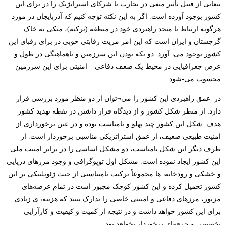
تبعاتی از قبیل تأثیر منفی در تجارت با شرکای استراتژیک را در برای این
کشور بوجود آورده است. اگر به این نکته توجه کنیم که آذربایجان در مورد
هرگونه ارتباط با متحد راهبردی خود در منطقه (ترکیه)، متکی به خاک
گرجستان و ایران است که این امر مزیت رقابتی خوبی در برای رقبای این
کشور بوجود می¬آورد. دو تکه بودن این سرزمین و ناهماهنگی در طول و
عرض جغرافیایی در محیط یک ضعف دفاعی – امنیتی برای این سرزمین
محسوب می-شود.
در عمق راهبردی این کشور را می¬توان از دو منظر مورد بررسی قرار
دارد: از منظر شکل کشور و از دیدگاه قرار داشتن در نقطه تهدید کشور
هدف. شکل این کشور چند پهلو و نامناسب بوده و در عین برخورداری از
امنیت طبیعی ضعیف، از عمق استراتژیکی مناسبی برخوردار است. از
طرف دیگر این شکل نامناسب، دو مشکل اساسی را در برابر امنیت ملی
این کشور ایجاد نموده است. مشکل اول توپوگرافی و وجود مرزهای دریایی
و خشکی و رودخانه¬ها مجموعاً ترکیب نامتناسبی از حیث ژئوپلتیکی بر این
کشور تحمیل کرده و این کشور کوچک مجبور است در تمام عرصه‌های
مزبور، مرزهای دفاعی و امنیتی خاصی را تدارک ببیند که هزینه¬ی زیادی
برای این کشور خواهد داشت و در نتیجه از کمیت و کیفیت و کارآرایی
تخصصی و حرفه‌ای برخوردار نخواهد بود.