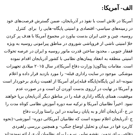
الف- آمریکا:
آمریکا در تلاش است با نفوذ در آذربایجان، ضمن گسترش فرصت‌های خود
در زمینه‌های سیاسی- اقتصادی و امنیتی پایگاه¬هایی را برای کنترل
روسیه، چین و حتی ایران بدست بیاورد در مجموع آمریکا با هدف پر کردن
خلإ امنیتی ناشی از فروپاشی شوروی در مناطق پیرامونی روسیه به ویژه
قفقاز جنوبی ، محدود ساختن قدرت مانور روسیه و ایران در عرصه تحولات
امنیتی منطقه به انعقاد پیمان‌های نظامی با کشور آذربایجان اقدام نموده
است. مقامات پنتاگون( وزارت دفاع آمریکا)در سال ۲۰۱۵ میلادی تجهیزات
موشکی موجود در سایت راداری قبله¬ را مورد بازدید قرار داده و اعلام
نموده¬اند این پایگاه(پایگاه قبله)برای آمریکا از اهمیت زیادی برخوردار است
و آمریکا در نهایت در آرزوی بدست آوردن آن است و در صورت عدم
موفقیت، همتای پایگاه راداری قبله را در مناطق دیگر آذربایجان برپا خواهند
نمود. اخیراً نظامیان آمریکا و ترکیه سه دوره آموزش نظامی کوتاه مدت را
در ج۰آذربایجان آغاز و به پایان رسانیده در این راستا وزارت دفاع
ج۰آذربایجان اعلام نموده است که نظامیان آمریکائی دوره¬ آموزشی¬(نحوه
کاربرد قوا در میدان و تحلیل اوضاع جنگی¬ و همچنین بررسی راهبردی
دفاعی برای تدوین نقشه نهایی نیرو را برای نظامیان آذری ارائه نموده¬اند.