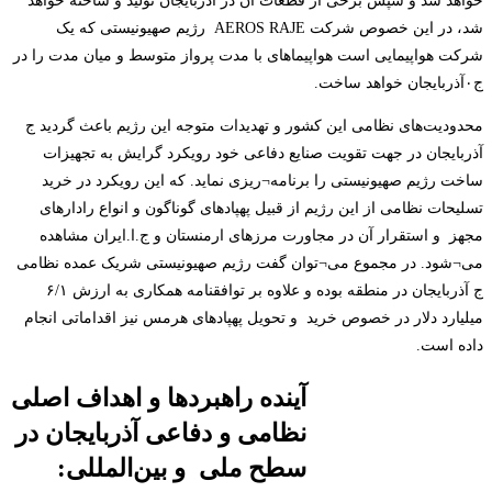
خواهد شد و سپس برخی از قطعات آن در آذربایجان تولید و ساخته خواهد
شد، در این خصوص شرکت AEROS RAJE رژیم صهیونیستی که یک
شرکت هواپیمایی است هواپیماهای با مدت پرواز متوسط و میان مدت را در
ج۰آذربایجان خواهد ساخت.
محدودیت‌های نظامی این کشور و تهدیدات متوجه این رژیم باعث گردید ج
آذربایجان در جهت تقویت صنایع دفاعی خود رویکرد گرایش به تجهیزات
ساخت رژیم صهیونیستی را برنامه¬ریزی نماید. که این رویکرد در خرید
تسلیحات نظامی از این رژیم از قبیل پهپادهای گوناگون و انواع رادارهای
مجهز و استقرار آن در مجاورت مرزهای ارمنستان و ج.ا.ایران مشاهده
می¬شود. در مجموع می¬توان گفت رژیم صهیونیستی شریک عمده نظامی
ج آذربایجان در منطقه بوده و علاوه بر توافقنامه همکاری به ارزش ۶/۱
میلیارد دلار در خصوص خرید و تحویل پهپادهای هرمس نیز اقداماتی انجام
داده است.
آینده راهبردها و اهداف اصلی
نظامی و دفاعی آذربایجان در
سطح ملی و بین‌المللی: