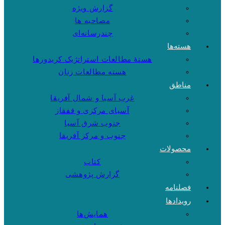
گزارش ویژه
مصاحبه ها
چندرسانه‌ای
هسته‌ها
هستهٔ مطالعات استراتژیک کریدورها
هسته مطالعات زنان
مناطق
غرب آسیا و شمال آفریقا
آسیای مرکزی و قفقاز
جنوب شرق آسیا
جنوب و مرکز آفریقا
محصولات
کتاب
گزارش پژوهشی
فصلنامه
رویدادها
همایش‌ها