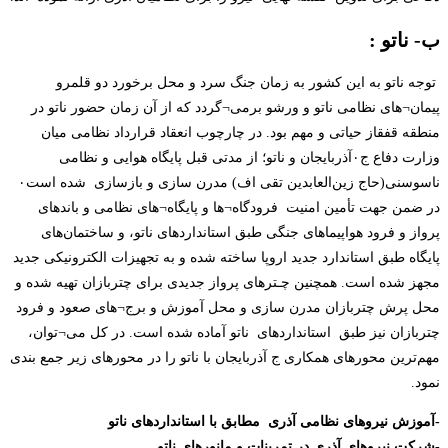
ب- ناتو :
توجه ناتو به این کشور به زمان جنگ سرد و محل برخورد دو قلمرو
پیمان¬های نظامی ناتو و ورشو برمی¬گردد که از آن زمان حضور ناتو در
منطقه قفقاز حیاتی و مهم بود. در چارچوب انعقاد قرارداد نظامی میان
وزارت دفاع ج۰آذربایجان و ناتو؛ از مدتی قبل پایگاه هوایی و نظامی
ناسوسنی(حاج زین‌العابدین تقی اف) مدرن سازی و بازسازی شده است۰
در ضمن جهت تأمین امنیت فرودگاه¬ها و پایگاه¬های نظامی و باندهای
پرواز و فرود هواپیماهای جنگی طبق استانداردهای ناتو، و ساختمان‌های
پایگاه طبق استاندارد جدید اروپا ساخته شده و به تجهیزات الکترونیکی جدید
مجهز شده است. همچنین چـترهای پرواز جدیدی برای چتربازان تهیه شده و
محل پرش چتربازان مدرن سازی و محل آموزش و برج¬های صعود و فرود
چتربازان نیز طبق استانداردهای ناتو آماده شده است. در کل می¬توان،
مهم‌ترین محورهای همکاری ج آذربایجان با ناتو را در محورهای زیر جمع بندی
نمود.
-آموزش نیروهای نظامی آذری مطابق با استانداردهای ناتو
-شرکت نیروهای آذری در تمرینات و مانورهای ناتو