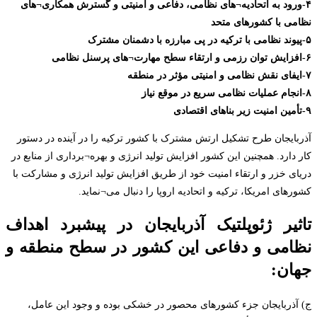
۴-ورود به اتحادیه¬های نظامی، دفاعی و امنیتی و گسترش همکاری¬های
نظامی با کشورهای متحد
۵-پیوند نظامی با ترکیه در پی مبارزه با دشمنان مشترک
۶-افزایش توان رزمی و ارتقاء سطح مهارت¬های پرسنل نظامی
۷-ایفای نقش نظامی و امنیتی مؤثر در منطقه
۸-انجام عملیات نظامی سریع در موقع نیاز
۹-تأمین امنیت زیر بناهای اقتصادی
آذربایجان طرح تشکیل ارتش مشترک با کشور ترکیه را در آینده در دستور
کار دارد. همچنین این کشور افزایش تولید انرژی و بهره¬برداری از منابع در
دریای خزر و ارتقاء امنیت خود از طریق افزایش تولید انرژی و مشارکت با
کشورهای امریکا، ترکیه و اتحادیه اروپا را دنبال می¬نماید.
تاثیر ژئوپلتیک آذربایجان در پیشبرد اهداف
نظامی و دفاعی این کشور در سطح منطقه و
جهان:
ج) آذربایجان جزء کشورهای محصور در خشکی بوده و وجود این عامل،