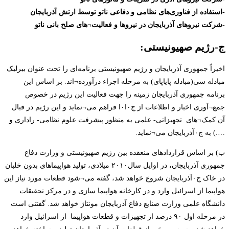
-استفاده از فناوری‌های نظامی و دفاعی ناتو توسط ارتش آذربایجان
-شرکت نیروهای آذربایجان در نیروها و فعالیت¬های صلح بانی ناتو
ج-رژیم صهیونیستی:
اخیراً جمهوری آذربایجان و رژیم صهیونیستی برنامه‌ای را تحت عنوان بیرلیک
مبادله سی(مبادله پایاپای) به مرحله اجراء درآورده¬اند. بر اساس این
برنامه جمهوری آذربایجان زمینه را جهت فعالیت این رژیم در خصوص
جمع¬آوری اخبار و اطلاعات از ج۰ا۰ا فراهم می¬نماید و این رژیم در قبال
آن کمک¬های تجهیزاتی- علمی به منظور پیشرفت علوم نظامی- راداری و
….) به ج۰آذربایجان می¬نماید.
ب) بر اساس قراردادهای منعقده بین رژیم صهیونیستی و وزارت دفاع
جمهوری آذربایجان، در اوایل سال۲۰۱۰ میلادی، تولید هواپیماهای بدون خلبان
در خاک ج۰آذربایجان شروع خواهد شد، گفته می¬شود قطعات مورد نیاز این
هواپیما از اسرائیل وارد و در کارخانه هواپیما سازی و در مرکز تحقیقات
دانشگاه علمی وزارت صنایع دفاع آذربایجان مونتاژ خواهد شد. گفتنی است
در مرحله اول ۹۰ درصد از تجهیزات و قطعات هواپیما از اسرائیل وارد