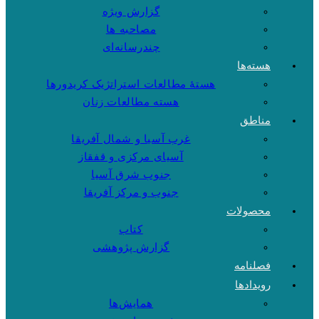
گزارش ویژه
مصاحبه ها
چندرسانه‌ای
هسته‌ها
هستهٔ مطالعات استراتژیک کریدورها
هسته مطالعات زنان
مناطق
غرب آسیا و شمال آفریقا
آسیای مرکزی و قفقاز
جنوب شرق آسیا
جنوب و مرکز آفریقا
محصولات
کتاب
گزارش پژوهشی
فصلنامه
رویدادها
همایش‌ها