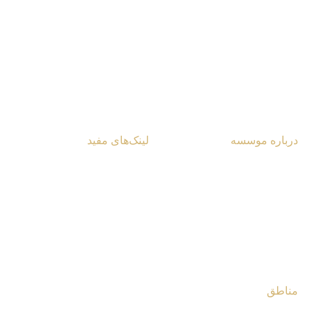
شناسایی تحلیل راه‌کار
درباره موسسه
لینک‌های مفید
آشنایی با مرکز
یادداشت‌ها و مقالات
تماس با مرکز
گزارش ویژه
کتابخانه مرکز
چندرسانه‌ای
فروشگاه مرکز
مصاحبه‌ها
مناطق