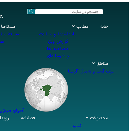
FA
فار
خانه
مطالب
هسته‌ها
یادداشتها و مقالات
هستهٔ مطا
گزارش ویژه
هس
مصاحبه ها
چندرسانه‌ای
مناطق
غرب آسیا و شمال آفریقا
آسیای مرکزی 
محصولات
فصلنامه
رویدا
کتاب