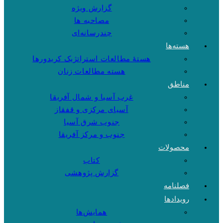
گزارش ویژه
مصاحبه ها
چندرسانه‌ای
هسته‌ها
هستهٔ مطالعات استراتژیک کریدورها
هسته مطالعات زنان
مناطق
غرب آسیا و شمال آفریقا
آسیای مرکزی و قفقاز
جنوب شرق آسیا
جنوب و مرکز آفریقا
محصولات
کتاب
گزارش پژوهشی
فصلنامه
رویدادها
همایش‌ها