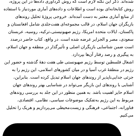
شده‌اند. ذکر این نکته لازم است که روش گردآوری داده‌ها در این پروژه،
روش کتابخانه‌ای بوده است و اطلاعات و داده‌های آماری موردنیاز با استفاده
از منابع آماری معتبر به دست آمده‌اند. خروجی پروژۀ تحلیل روندهای
بازیگران جهان اسلام، در قالب مجموعه‌ای هفت‌جلدی شامل افغانستان و
پاکستان، ایالات متحده امریکا، رژیم صهیونیستی،ترکیه، روسیه، عربستان
سعودی، مصر و الجزایر عرضه شده است. در واقع، کتاب حاضر درصدد
است ضمن شناسایی بازیگران اصلی و تأثیرگذار در منطقه و جهان اسلام،
به پیگیری و رصد رفتار آن‌ها بپردازد.
اشغال فلسطین توسط رژیم صهیونستی طی هفت دهۀ گذشته و حضور این
رژیم در منطقۀ غرب آسیا و در میان کشورهای اسلامی، این رژیم را به
جزئی جدایی‌ناپذیر از روندهای جهان اسلام تبدیل کرده است. بنابراین،
آشنایی با روندهای این بازیگر می‌تواند در شناسایی بهتر روندهای جهان
اسلام حایز اهمیت باشد. به همین منظور در این جلد به بررسی روندهای
مربوط به این رژیم به‌تفکیک موضوعات سیاسی، نظامی، اقتصادی،
فناورانه، اجتماعی، فرهنگی و زیست‌محیطی می‌پردازیم و هریک را تحلیل
می‌کنیم.