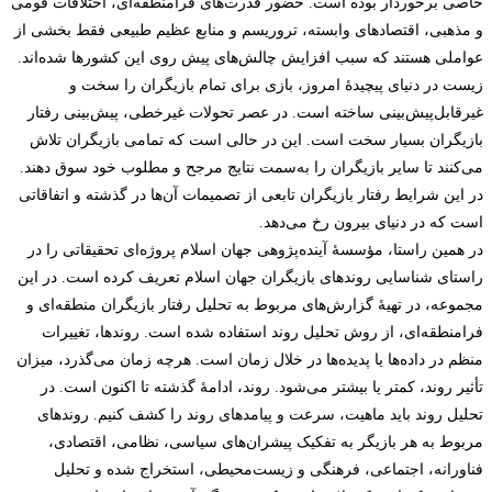
خاصی برخوردار بوده است. حضور قدرت‌های فرامنطقه‌ای، اختلافات قومی
و مذهبی، اقتصادهای وابسته، تروریسم و منابع عظیم طبیعی فقط بخشی از
عواملی هستند که سبب‌ افزایش چالش‌های پیش روی این کشورها شده‌اند.
زیست در دنیای پیچیدۀ امروز، بازی برای تمام بازیگران را سخت و
غیرقابل‌پیش‌بینی ساخته است. در عصر تحولات غیرخطی، پیش‌بینی رفتار
بازیگران بسیار سخت است. این در حالی است که تمامی بازیگران تلاش
می‌کنند تا سایر بازیگران را به‌سمت نتایج مرجح و مطلوب خود سوق دهند.
در این شرایط رفتار بازیگران تابعی از تصمیمات آن‌ها در گذشته و اتفاقاتی
است که در دنیای بیرون رخ می‌دهد.
در همین راستا، مؤسسۀ آینده‌پژوهی جهان اسلام پروژه‌ای تحقیقاتی را در
راستای شناسایی روندهای بازیگران جهان اسلام تعریف کرده است. در این
مجموعه، در تهیۀ گزارش‌های مربوط به تحلیل رفتار بازیگران منطقه‌ای و
فرامنطقه‌ای، از روش تحلیل روند استفاده شده است. روندها، تغییرات
منظم در داده‌ها یا پدیده‌ها در خلال زمان است. هرچه زمان می‌گذرد، میزان
تأثیر روند، کمتر یا بیشتر می‌شود. روند، ادامۀ گذشته تا اکنون است. در
تحلیل روند باید ماهیت، سرعت و پیامدهای روند را کشف کنیم. روندهای
مربوط به هر بازیگر به تفکیک پیشران‌های سیاسی، نظامی، اقتصادی،
فناورانه، اجتماعی، فرهنگی و زیست‌محیطی، استخراج شده و تحلیل