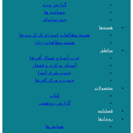
گزارش ویژه
مصاحبه ها
چندرسانه‌ای
هسته‌ها
هستهٔ مطالعات استراتژیک کریدورها
هسته مطالعات زنان
مناطق
غرب آسیا و شمال آفریقا
آسیای مرکزی و قفقاز
جنوب شرق آسیا
جنوب و مرکز آفریقا
محصولات
کتاب
گزارش پژوهشی
فصلنامه
رویدادها
همایش‌ها