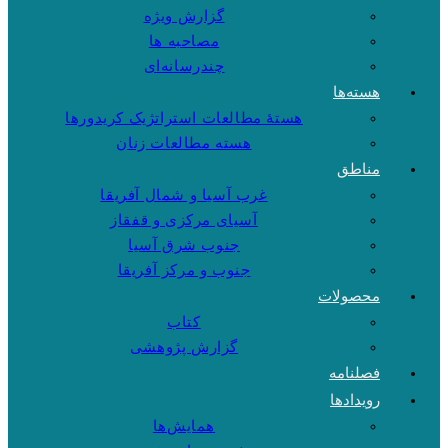
گزارش ویژه
مصاحبه ها
چندرسانه‌ای
هسته‌ها
هستهٔ مطالعات استراتژیک کریدورها
هسته مطالعات زنان
مناطق
غرب آسیا و شمال آفریقا
آسیای مرکزی و قفقاز
جنوب شرق آسیا
جنوب و مرکز آفریقا
محصولات
کتاب
گزارش پژوهشی
فصلنامه
رویدادها
همایش‌ها