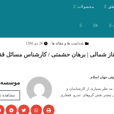
طق
محصولات
0
یادداشت ها و مقاله ها
26 دی 1394
از شمالی | برهان حشمتی / کارشناس مسائل قف
هی جهان اسلام
موسسه آ
مد نظر بسیاری از کارشناسان و
مشاهده تم
ی بیشتر نقش گروهای تندرو قفقازی