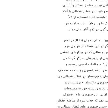
ی نیز در مناطق قفقاز و آسیای
وهابیت در قفقاز شمالی با آنکه
نسته اند با استفاده از خلأ
ک ها و پیروان سایر مذاهب نیز
گری در ذهن آنان جای دهند.
به اعتقاد دیردره تاینان Deirdre Tynan، از کارشناسان گروه بین المللی بحران (ICG) در امور
گر در این منطقه از عوامل مهم
سن و سالی که در ویدئوهای داعشی
ایتی از رژیم های سرکوبگر عامل
یخته مقامات امنیتی روسیه و
ر نفر از فدراسیون روسیه به صفوف
تان و چچنستان در قفقاز شمالی می
مهوری داغستان و چچنستان در
ای تحت ریاست خود به مطبوعات
این اهالی این جمهوری ها در صفوف
ی دهد که جذب نیرو از مناطق قفقاز
رسمی جمهوری های قفقاز شمالی به