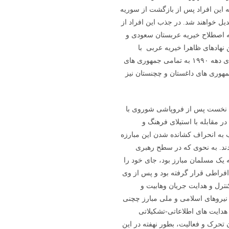
که این افراد پس از بازگشت از سوریه
یل خواهند شد. در جذب این افراد از
به اصطلاح خیریه عربستان سعودی و
 نهادهای ظاهرا خیریه عربی با
استفاده از فرصت ناشی از فروپاشی شوروی از همان ابتدای دهه ۱۹۹۰ به تمامی جمهوری های
هوری های داغستان و چچنستان نیز
ی نخست پس از فروپاشی شوروی با
 مقابله با استیلای فرهنگ و
ه انحراف کشانده شدن این مبارزه
ند. به نحوی که در سطح رهبری
یک مسلمان مبارز بود، جای خود را
افراطی قرار گرفته بود و پس از وی
نترل و هدایت جریان وهابیت و
نیروهای اسلامی و ملی مبارز چچنی
هدایت های اطلاعاتی-تشکیلاتی
ن تحرک و فعالیت، بطور نهفته در این