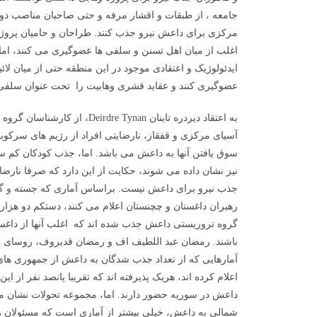
جامعه ، از طبقات و اقشار مرفه و حتی صاحبان مناصب دولت
مرکزی برای داعش نیرو جذب کنند. طراحان و حامیان پروژه 
اغلب از میان اهل تسنن و سلفی ها عضوگیری می کنند، اما توا
ایدئولوژیک و اعتقادی موجود در این منطقه حتی از میان لائی
عضوگیری کنند و عقاید قشری وهابیت را تحت عنوان سلفی 
آسیای مرکزی و قفقاز، نارضایتی افراد از رژیم های سرکوب
سوق یافتن آنها به داعش می باشد. اما، جذب کودکان کم 
نیز نشان داده می شوند، حکایت از این دارد که صرفا نارض
جذب نیرو برای داعش نیست. براساس آماری که جسته و گر
رهبران داغستان و چچنستان اعلام می کنند، دستکم دو هزا
گروه تروریستی داعش جذب شده اند که اغلب آنها از داغس
باشند. رمضان عبد اللطیف اف و رمضان قدیروف، روسای ج
آمارهایی که از تعداد جذب شدگان به داعش از جمهوری ه
اعلام کرده اند، هریک پذیرفته اند که تقریبا پانصد نفر از 
داعش در سوریه حضور دارند. اما، مجموعه تحولات نشان م
شمالی به داعش، خیلی بیشتر از آماری است که مسئولان 