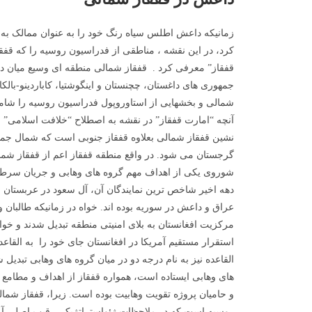
زمانیکه داعش اطلس سیاه رنگ خود را به عنوان ممالک به
کرد، در این نقشه ، مناطقی از فدراسیون روسیه را که قفق
قفقاز” معرفی کرد . قفقاز شمالی منطقه ای وسیع میان د
جمهوری های داغستان، چچنستان و اینگوشتیا، کاباردینو-بالکا
شمالی و بخشهایی از استاوروپول فدراسیون روسیه را شا
آنچه “امارت قفقاز” در نقشه به اصطلاح “خلافت اسلامی”
نشین قفقاز شمالی بعلاوه قفقاز جنوبی است که شمال جمهو
گرجستان می شود. در واقع منطقه قفقاز اعم از قفقاز شما
شوروی یکی از اهداف مهم گروه های وهابی و جریان سرط
دهه اخیر شاخص ترین نمایندگان آن، آل سعود در عربستان ، ط
عراق و داعش در سوریه بوده اند. خواه در زمانیکه طالبان و 
مرکزیت افغانستان به بلای امنیتی منطقه تبدیل شدند و خوا
استقرار مستقیم آمریکا در افغانستان جای خود را به القاع
القاعده نیز به نام درجه دو در میان گروه های وهابی تبدی
های وهابی ایستاده است، همواره قفقاز از اهداف و مطامع 
و حامیان پروژه تقویت وهابیت بوده است. زیرا، قفقاز شم
روسیه است که در ملاحظات ژئواستراتژیک، رقیب اصلی آ