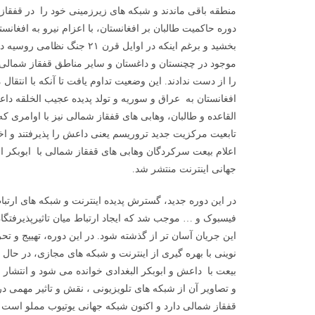
منطقه باقی ماندند و شبکه های زیرزمینی خود را در قفقاز
دوره حاکمیت طالبان بر افغانستان، با اعزام نیرو به افغان
بخشید و برغم اینکه در اوایل قرن ۲۱
موجود در چچنستان و داغستان و سایر مناطق قفقاز شمالی
را از دست ندادند. این وضعیت تداوم یافت تا آنکه با انتقا
افغانستان به عراق و سوریه و تولد پدیده عجیب الخلقه داع
القاعده و طالبان، وهابی های قفقاز شمالی نیز با اوامری که
تابعیت مرکزیت جدید تروریسم یعنی داعش را پذیرفتند و اخب
اعلام بیعت سرکردگان وهابی های قفقاز شمالی با ابوبکر 
جهانی اینترنت منتشر شد.
در این دوره جدید، گسترش پدیده اینترنت و شبکه های ارت
فیسبوک و … موجب شد که ایجاد ارتباط میان تاثیرپذیرفتگان
این جریان آسان تر از گذشته شود. در این دوره، تهییج و ت
نوینی با بهره گیری از اینترنت و شبکه های مجازی، در حال
بیعت با داعش و ابوبکر البغدادی خوانده می شود و انتشار و
و تصاویر آن از شبکه های تلویزیونی ، نقش و تاثیر مهمی 
قفقاز شمالی دارد و اکنون شبکه جهانی یوتیوب مملو است از