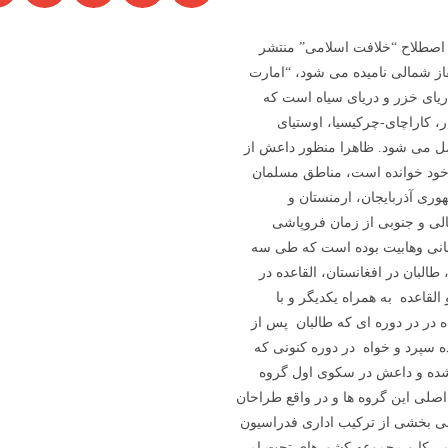
 اصطلاح “خلافت اسلامی” منتشر
از شمالی نامیده می شود، “امارت
ریای خزر و دریای سیاه است که
ر، کاراچای-چرکیسیا، اوستیای
مل می شود. ظاهرا منظور داعش از
 خود خوانده است، مناطق مسلمان
ری آذربایجان، ارمنستان و
لی و جنوبی از زمان فروپاشی
انی وهابیت بوده است که طی سه
البان در افغانستان، القاعده در
القاعده به همراه یکدیگر و با
ه در در دوره ای که طالبان پس از
ده سپرد و خواه در دوره کنونی که
ل شده و داعش در سکوی اول گروه
اصلی این گروه ها و در واقع طراحان
الی بخشی از ترکیب اداری فدراسیون
مریکا و مجموعه کشورهای تحت امر