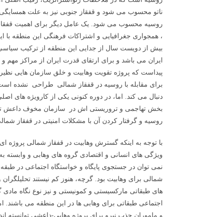
ناتو محسوب می شود و قفقاز جنوبی نیز به علت همسایگی ب
روسیه محسوب می شود. یک عامل دیگر برای اهمیت قفقاز 
، همجواری جغرافیایی و اشتراکات فرهنگی این منطقه با ا
بیش از دویست سال از جدایی این منطقه از ترکیب سیاسی 
ایران می باشد و برای ارتقای قدرت ایران از مراکز مهم و ا
پیداست که پروژه تقویت وهابیت و خلق سازمان هایی نظیر 
برای مقابله با روسیه در قفقاز شمالی طراحی نشده است 
دنبال می کند. اما، در دوره کنونی یکی از کارویژه های اصل
بخش تهاجمی و تروریستی اش در سازمان مخوف داعش تبلو
روسیه و گرفتار کردن آن با مشکلات امنیتی در قفقاز شمال
با توجه به اینکه گسترش وهابیت در قفقاز شمالی پروژه 
ویژگی های انسانی و اقتصادی گروه های وهابی و وابسته به
نمی توان در جستجوی پایگاه و خواستگاه اجتماعی در طبقه 
شمالی برای وهابیت بود. گرچه، هنوز کم نیستند تحلیلگران 
های طبقاتی مارکسیستی و کمونیستی و نیز نوع نگاه مادی گرای
اجتماعی طبقاتی برای وهابی ها در این منطقه می باشند. اما
و ماموران جذب نیرو برای پروژه وهابی-داعشی توانسته اند 