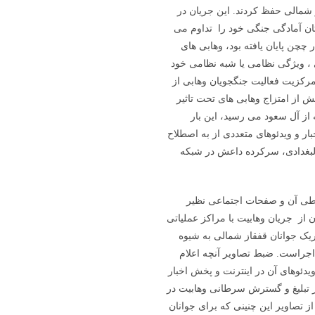
 شمالی حفظ کردند. این جریان در
ستان آمادگی جنگی خود را تداوم می
 جنگ نظامی روسیه در چچن پایان یافته بود، وهابی های
 ، ویژگی نظامی یا شبه نظامی خود
ل مرکزیت فعالیت جنگجویان وهابی از
ش از امتزاج وهابی های تحت تاثیر
 از آل سعود می رسید، این بار
ار و ویدئوهای متعددی از به اصطلاح
البغدادی، سرکرده داعش در شبکه
باطی آن و صفحات اجتماعی نظیر
 از جریان وهابیت با مراکز عملیاتی
حریک جوانان قفقاز شمالی به شیوه
 اجراست. ضبط تصاویر آنچه اعلام
یدئوهای آن در اینترنت و پخش اخبار
در تبلیغ و گسترش سرطانی وهابیت در
 تصاویر این چنینی که برای جوانان