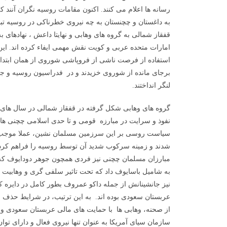
رسانه ها اعلام می کنند. اکنون مقامات روسیه نگران آنند 
به داغستان و چچنستان به چه نیروی خطرناکی در روسیه تبد
قفقاز شمالی به گروه های وهابی و نهایتا داعش ، نهادهای 
امارات متحده عربی و کویت نقش مهمی ایفاء کرده اند. این
برجای مانده از شوروی خزیدند و در فدراسیون روسیه و جم
لنگر انداختند.
گروه های وهابی شکل گرفته در قفقاز شمالی در سال ها
نفوذ و سرایت در مبارزه قومی و تا حدی اسلامی چچنی ها در
سیاست روسی بر این سرزمین مسلمان نشین، عملا موجب ب
شدند و زمینه سرکوب شدید آن توسط روسیه را فراهم کرد
مبارزان مسلمان چچنی نیز فردی همچون جوهر دودایوف که 
به شامیل باسایوف داد که تحت تاثیر سلفی گری و وهابیت 
نیز جانشینانش از جمله داکو عمروف بطور کامل در دایره ک
عربستان سعودی بوده اند. به این ترتیب، در شرایط حذف 
از صحنه، وهابی ها با حمایت های مالی عربستان سعودی و 
سازمان سیای آمریکا به عنوان تنها نیروی فعال و دارای توا