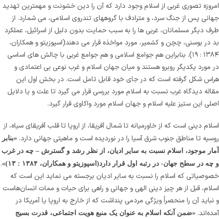
امروزه تصوری غربی از اسلام وجود دارد که آن را دین خشونت و مهمترین تهدید
جهانی پس از جنگ سرد، و مترادف با گروههای تندروی اسلامی، می شمارد. از
طرف دیگر مسلمانان، غربی ها را به سبب حمایت بدون دلیل از اسرائیل، عملکرد
بد در بوسنی، چچن و کشمیر، مورد مواخذه قرار می دهند(اسپوزیتو و همکاران،
۱۳۸۴ : ۱۹). بنابراین هم جوامع اسلامی و هم جوامع غربی با چالش های اساسی
در مورد یکدیگر روبرو هستند و میان جهان اسلام و غرب نوعی بی اعتمادی و
هراس شکل گرفته است که در جای خود قابل تامل است. در بخش اول این
مقاله دیدگاه غرب نسبت به اسلام مورد بررسی قرار می گیرد تا علت و یا دلایل
اصلی این ستیز علیه اسلام و جهان اسلام مورد واکاوی قرار گیرد.
اسلام دینی است که از خاورمیانه تا شمال آفریقا، از اروپا تا قلب آفریقای سیاه، از
روسیه تا مناطق جنوب شرق آسیا را در نوردیده است و ماهیتی جهانی دارد.
«بنابر
آمار موجود، اسلام نسبت به سایر ادیان، از نظر رشد و گسترش – چه در غرب
.
و چه در سطح جهان- در رتبه اول قرار دارد(اسپوزیتو و همکاران، ۱۳۸۴ : ۱۳)»
خصوصیاتی که اسلام را نسبت به سایر ادیان برجسته می نماید این است که
اسلام، ‌قبل از هر چیز دینی الهی و جهانی و راهی برای حیات و ممات انسان‌هاست
و نباید آن را منحصراً ویژگی مرد‌می ‌پنداشت که از خارج به اروپا یا آمریکا در
آمده‌اند.
«ضمن آنکه اسلام به عنوان یک منبع هویت اجتماعی، قدرت بسیج