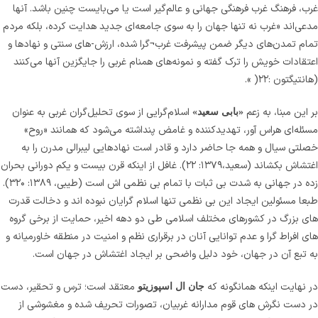
غرب، فرهنگ غرب فرهنگی جهانی و عالم‌گیر است یا می‌بایست چنین باشد. آنها
مدعی‌اند «غرب نه تنها جهان را به سوی جامعه‌ای جدید هدایت کرده، بلکه مردم
تمام تمدن‌های دیگر ضمن پیشرفت غرب¬گرا شده، ارزش-های سنتی و نهادها و
اعتقادات خویش را ترک گفته و نمونه‌های همنام غربی را جایگزین آنها می‌کنند
(هانتیگتون :۲۲( ».
بر این مبنا، به زعم
اسلام‌گرایی از سوی تحلیل‌گران غربی به عنوان
«بابی سعید»
مسئله‌ای هراس آور، تهدیدکننده و غامض پنداشته می‌شود که همانند «روح»
خصلتی سیال و همه جا حاضر دارد و قادر است نهادهایی لیبرالی مدرن را به
اغتشاش بکشاند (سعید،۱۳۷۹: ۲۲). غافل از اینکه قرن بیست و یکم دورانی بحران
زده در جهانی به شدت بی ثبات با تمام بی نظمی اش است (طیبی، ۱۳۸۹: ۳۲۰).
طبعا مسئولین ایجاد این بی نظمی تنها اسلام گرایان نبوده اند و دخالت قدرت
های بزرگ در کشورهای مختلف اسلامی طی دو دهه اخیر، حمایت از برخی گروه
های افراط گرا و عدم توانایی آنان در برقراری نظم و امنیت در منطقه خاورمیانه و
به تبع آن در جهان، خود دلیل واضحی بر ایجاد اغتشاش در جهان است.
در نهایت اینکه همانگونه که
معتقد است؛ ترس و تحقیر، دست
جان ال اسپوزیتو
در دست نگرش های قوم مدارانه غربیان، تصورات تحریف شده و مغشوشی از