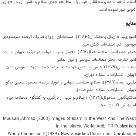
اسلام فراهم آورده و محققان غربی را از مطالعه جدی اسلام و نقش آن در جهان
کنونی دور نموده است.
منابع
اسپوزیتو، جان.ال و همکاران(۱۳۸۴)، مسلمانان اروپا و آمریکا، ترجمه سیدمهدی
موسوی، قم: انتشارات کیش مهر.
حیدرزاده نائینی، محمدرضا(۱۳۸۰)، تعامل دین و دولت در ترکیه، تهران: وزارت
امور خارجه، دفتر مطالعات سیاسی و بین المللی.
سعید، بابی(۱۳۷۹). هراس بنیادین. ترجمه غلامرضا جمشیدی‌ها و موسی عنبری.
تهران: انتشارات دانشگاه تهران.
طیبی، بسام(۱۳۸۹)، اسلام، سیاست جهانی و اروپا، ترجمه محمود سیفی پرگو،
تهران: انتشارات دانشگاه امام صادق.
هانتینگتون، ساموئل(۱۳۷۶). «اسلام و غرب: از درگیری به گفتگو». ماهنامه پیام
امروز، ش ۲۱، دی ماه.
Mousalli ,Ahmad (2003).Images of Islam In the West And The West
In the Islamic World. Ardb. PR Publication
Wang, Connerton P(1989). How Societies Remember. Cambridge: