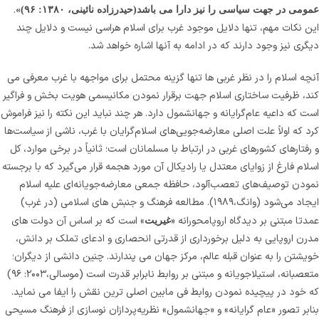
.
عمومی در جهت سیاسی را نیز دارا می باشد(حیدرزاده نائینی، ۱۳۸۰: ۹۶)»
این نکات مهم، تنها دلایل موجود غرب برای اسلام هراسی نیست و دلایل چند
دیگری نیز وجود دارند که در ادامه به آنها اشاره خواهد شد.
آنچه اسلام را در نظر غربی ها تنها گزینه محتمل برای مواجهه با غرب معرفی می
کند، ظرفیت ساختاری اسلام جهت برقرار نمودن مکانیسمی هویت بخش و فراگیر
است که داعیه عام‌گرایانه و جهانشمول دارد. هر چند نباید این نکته را نیز فراموش
کرد که اولاً علت اصلی معارضه‌جویی‌های اسلام‌گرایان با غرب، ناشی از سیاست‌ها
و رفتارهای کشورهای غربی در ارتباط با مسلمانان است؛ ثانیاً در برخی موارد، کل
اسلام فارغ از زوایای معتدل یا رادیکال آن مورد هجمه قرار می‌گیرد که با برجسته
نمودن توصیف‌های تعصب‌آلود، حافظه جمعی معارضه‌جویانه‌ای علیه اسلام
ایجاد می‌شود (وانگ،۱۹۸۹). مطالعه فرهنگ و جنبش های اسلامی (در غرب)
عمدتا مبتنی بر دیدگاه اروپامحورانه «
» است که بر اساس آن دولت های
غیریت
مدرن اروپایی به دلیل برخورداری از قدرتی انحصاری و ادعای تملک بر دانش،
خویشتن را به عنوان قبله عالم، مرکز جهان می پندارند. چنین دانشی از دیگران؛
متعصبانه، استیلاجویانه و مبتنی بر روابط نابرابر قدرت است (موسالی،۲۰۰۳: ۹۶)
که خود در پیچیده نمودن روابط فی مابین اصلی ترین نقش را ایفا می نماید.
بنابر تصور «عام گرایانه» و «جهانشمول» نظریه‌پردازان نوسازی از فرهنگ مسیحی