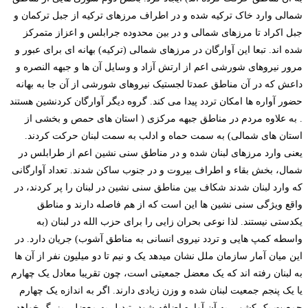
شمالی وارد خاک ترکیه شده و در اطراف مرزهای ترکیه از جبل ترکمان و
جبل اکراد تا مرزهای شمالی و در بین محدوده جرابلس و اعزاز متمرکز
شده اند. تبعا این آوارگان در مرزهای شمالی (ترکیه) بهانه ای برای عبور و
مرور نیروهای شورشی اعم از ارتش آزاد و وسایل آن ها و جبهه النصره و
داعش که در آن مناطق عمدتا لجستیک نیروهای شورشی از آن جا به بهانه
حضور آواره ها امکان تردد پیدا می کند. گروه دیگر آوارگان کردنشین هستند
. به علاوه مردم در مناطق جبهه مرکزی ( استان های حمص و بخشی از
استان های شمالی) به سمت حماه و ادلب به سمت لبنان حرکت کردند.
یعنی وارد مرزهای لبنان شده و در مناطق سنی نشین اعم از طرابلس در
شمال، بخش بقاء و اطراف بیروت و در جنوب ساکن شدند. تعداد آوارگانی
که وارد لبنان شدند شکاف بین مناطق سنی نشین در لبنان را پر کردند، در
واقع ویژگی سنی نشین ها این است که از هم فاصله دارند و مناطق
یکدستی نیستند. لذا نوعی بحران زایی را برای حزب الله در لبنان (به
واسطه کمپ هایی و تردد نیروی انسانی به مناطق آشوب) جریان دارد. در
این میان آمار سازمان ملل نشان میدهد یک و نیم تا دو میلیون نفر از آن ها
به لبنان رفته اند که یک معضل جمعیتی است، چون تقریبا معادل یک چهارم
یا یک پنجم جمعیت لبنان شده و وزن زیادی دارند. اگر به اندازه یک چهارم
جمعیت یک کشور، به آن آواره اضافه شود، تبدیل به معضلی بزرگ خواهد