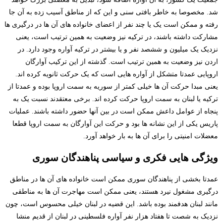
شد. مخصوصا به خاطر بافتی سنی و این که از مناطق آسیب زده به آن جا
رفته و ممکن است یک یا چند نفر از اعضای خانواده های آن ها در درگیری ها
مشارکت داشته باشند، در ترکیه نیز وضعیت به همین ترتیب است، یعنی
نزدیک یک میلیون و ششصد نفر و یا بیشتر در ترکیه آواره وجود دارد. در
اردن نیز وضعیت به همین ترتیب است. گذشته از این ترکیب آوارگان
اروپایی عمدتا متشکل از آواره هایی است که یک حرکت ثانویه کرده اند.
یعنی مبدا حرکت آن ها خیلی کمتر از سوریه به سمت اروپا بوده و عمدتا از
ترکیه یا لبنان به سمت اروپا حرکت کرده اند. برخی معتقدند نسبت یک به
پنجاه از عوامل داعش ممکن است در بین آنها حضور داشته باشند. عملیات
پاریس یکی از این نشانه ها بود و حرکت این آوارگان به سمت اروپا قطعا
معضلات امنیتی را برای آن ها به بار خواهد آورد.
ویژگی هایی فکری و سیاسی پناهندگان سوری
عمدتا بخشی از پناهندگان سوری ممکن است خانواده های آن ها در مناطق
درگیری مشغول نیرد هستند، یعنی ممکن است مهاجرت آن ها به مناطقی
مانند لبنان هدفمند بوده باشد. این قضیه در لبنان خیلی محسوس است، چون
نزدیک به شصت تا هفتاد هزار نفر آواره فلسطینی در لبنان از قدیم منشا