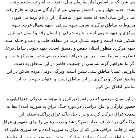
می شود که بر اساس آمار سازمان ملل با توجه به آمار ثبت شده و ثبت
نشده حدود چهار و نیم تا شش میلیون نفر از آوارگان سوری به خارج رفته
اند. در این میان آنچه که تحت عنوان پناهندگان از آن نام برده می شود،
مربوط به مناطق درگیری شامل جبهه شرقی، جبهه شمال غرب، جبهه
مرکزی و جبهه جنوبی است. جبهه شرقی از استان رقه و استان دیرالزور
تشکیل شده است و جبهه شمال غرب در منطقه حلب و ادلب و حماه است.
جبهه مرکزی منظور استان حمص و دمشق است. جبهه جنوبی شامل درعا،
قنیطره و سویدا است. در این جغرافیا جمعیت سنی نشین متمرکز هست و
اگر ما بخواهیم گونه شناسی از جمعیت حاضر در این مناطق به دست
بیاوریم، عمدتا مناطق سنی نشین است. ویژگی دومی مردم ساکن در این
مناطق تمرکز و درگیری در این مناطق است و عنوان جبهه را به این
مناطق اطلاق می کنیم.
در این میان مردمی که در رقه یا دیرالزور با توجه به نزدیکی جغرافیایی و
حضور آوارگان و اتباع عراقی ( در دوره جنگ عراق به سوریه آمده) تبعا به
سمت عراق حرکت کردند و در داخل خاک عراق پراکنده شدند. این
پراکندگی در اطراف بغداد متمرکز شد و دردسرهایی را برای جمهوری عراق
(چه از جانب عراقی هایی که از عراق به سوریه آمده و چه سوری هایی که
به آن مناطق حرکت کرده اند) ایجاد کرد. بخش دوم سوری هایی از مناطق