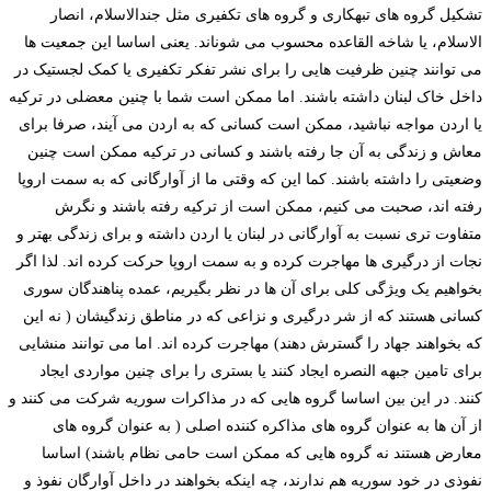
تشکیل گروه های تبهکاری و گروه های تکفیری مثل جندالاسلام، انصار
الاسلام، یا شاخه القاعده محسوب می شوناند. یعنی اساسا این جمعیت ها
می توانند چنین ظرفیت هایی را برای نشر تفکر تکفیری یا کمک لجستیک در
داخل خاک لبنان داشته باشند. اما ممکن است شما با چنین معضلی در ترکیه
یا اردن مواجه نباشید، ممکن است کسانی که به اردن می آیند، صرفا برای
معاش و زندگی به آن جا رفته باشند و کسانی در ترکیه ممکن است چنین
وضعیتی را داشته باشند. کما این که وقتی ما از آوارگانی که به سمت اروپا
رفته اند، صحبت می کنیم، ممکن است از ترکیه رفته باشند و نگرش
متفاوت تری نسبت به آوارگانی در لبنان یا اردن داشته و برای زندگی بهتر و
نجات از درگیری ها مهاجرت کرده و به سمت اروپا حرکت کرده اند. لذا اگر
بخواهیم یک ویژگی کلی برای آن ها در نظر بگیریم، عمده پناهندگان سوری
کسانی هستند که از شر درگیری و نزاعی که در مناطق زندگیشان ( نه این
که بخواهند جهاد را گسترش دهند) مهاجرت کرده اند. اما می توانند منشایی
برای تامین جبهه النصره ایجاد کنند یا بستری را برای چنین مواردی ایجاد
کنند. در این بین اساسا گروه هایی که در مذاکرات سوریه شرکت می کنند و
از آن ها به عنوان گروه های مذاکره کننده اصلی ( به عنوان گروه های
معارض هستند نه گروه هایی که ممکن است حامی نظام باشند) اساسا
نفوذی در خود سوریه هم ندارند، چه اینکه بخواهند در داخل آوارگان نفوذ و