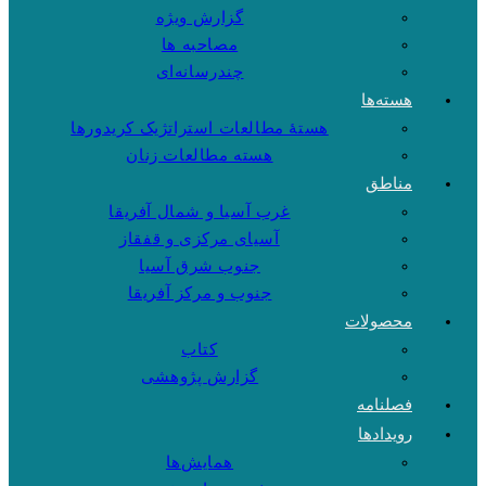
گزارش ویژه
مصاحبه ها
چندرسانه‌ای
هسته‌ها
هستهٔ مطالعات استراتژیک کریدورها
هسته مطالعات زنان
مناطق
غرب آسیا و شمال آفریقا
آسیای مرکزی و قفقاز
جنوب شرق آسیا
جنوب و مرکز آفریقا
محصولات
کتاب
گزارش پژوهشی
فصلنامه
رویدادها
همایش‌ها