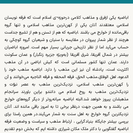
اباضیه یکی ازفرق و مذاهب کلامی درحوزه¬ی اسلام است که فرقه نویسان
اسلامی معتقدند آنان یکی از کهن‌ترین مذاهب اسلامی و تنها گروه
باقی‌مانده از خوارج می باشند .اباضیه که هم از تسنن و هم از تشیع جداست
هرچند از نظر شمار پیروان در مقایسه با سنیان و شیعیان گروه کوچکی به
حساب می‌آید اما از نظر تاریخی جریانی بسیار مهم است. امروزه اباضیان
بیشتر در شمال آفریقا، شرق آفریقا (به‌ویژه جزیره زنگبار) و عمان سکونت
دارند. عمان تنها کشور مسلمانی است که کیش اباضی در آن مذهب
اکثریت است، پادشاه آن نیز این مذهب را دارد. اباضیه مذهب خود را
الدعوه، اهل الوفاق،مذهب الحق، فرقه المحقه و فرقه الناجیه می‌خوانند و آن
را کهن‌ترین مذهب اسلامی، نزدیک‌ترین مذهب به عصر نبوّت و
نزدیک‌ترین مذهب به روح اسلام می دانندو براین باورند سرانجام
مذهبشان پیروز خواهد شد.البته اباضیه میانه‌روتر از دیگر گروه‌های خوارج
می باشند و به همین جهت درنظر برخی تا به امروز باقی مانده اند. آنان
نزدیکترین گروه خوارج به اهل سنت به شمار می‌آیند.در همین راستا برای
بررسی بیشتر جایگاه بنیادگرایی ، ارتباط مذهب و سیاست و وضعیت فرقه
اباضیه گفتگویی با دکتر ملک مکان شیرازی داشته ایم که بخش دوم تقدیم