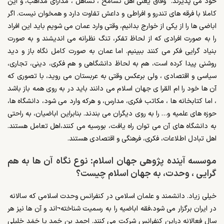
خود می پذیرند. وفاق یعنی اهل تسامح ، تساهل ، مدارای مذاهب، و این
کاملا با فرقه های تندرو و افراطی و داعش تفاوت دارد و همخوان نیست. اگر
اباضی ها را از یکی از خوارج بدانیم، وقتی وارد عمان می شویم باید این افراد
را به صورت افرادی که از لحاظ تفکر، تنگ نظرانه می اندیشند و به صورت
بنیاد گرایی فکر می کنند ببینیم. اما عمان به صورت کامل نگاه باز و دید
روشنی پیدا کرده است، هم به لحاظ دانشگاهی و هم فکری، دینی، تجاری،
سیاسی و اقتصادی ، ولی برعکس وقتی به عربستان می روید، با تصوری که
آن ها خود را ام القرا ی جهان اسلام می دانند باید در به روی همه باز باشد
، اما کتابخانه ها ، مکاتب فکری، مدارس، و هرکه وارد می شود، دانشگاه ها،
حوزه های علمیه و… را به روی دیگران می بندند. بنابراین اباضیان، به راحتی
به دانشگاه های آن می توان راه یافت، بورسیه می کنند،اهل تعامل هستند.
اهل تبادل اطلاعات، فکری، فرهنگی و اقتصادی هستند.
موسسه آینده پژوهی جهان اسلام: نوع نگاه آن ها به هم
گرایی ، وحدت، به جهان اسلام چیست؟
خیلی زیاد. دانشمند و علمان اسلامی در کنفرانس وحدت اسلامی که سالانه
در ایران برگزار می شود،فقه اباضیه را به رسمیت شناخته¬اند و آن ها نیز هر
سال فعالانه دراین کنفرانس شرکت می کنند. احمد بن حَمد یا حَمَد خلیلی