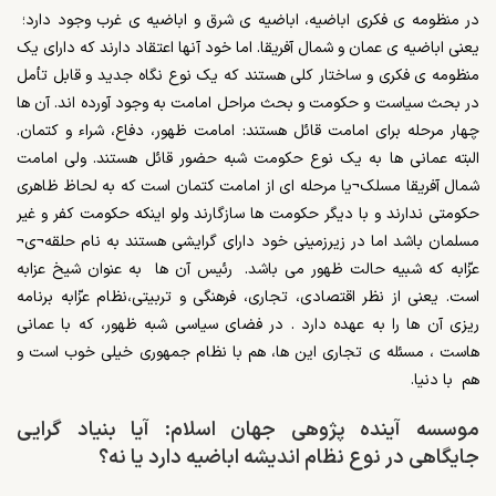
در منظومه ی فکری اباضیه، اباضیه ی شرق و اباضیه ی غرب وجود دارد؛
یعنی اباضیه ی عمان و شمال آفریقا. اما خود آنها اعتقاد دارند که دارای یک
منظومه ی فکری و ساختار کلی هستند که یک نوع نگاه جدید و قابل تأمل
در بحث سیاست و حکومت و بحث مراحل امامت به وجود آورده اند. آن ها
چهار مرحله برای امامت قائل هستند: امامت ظهور، دفاع، شراء و کتمان.
البته عمانی ها به یک نوع حکومت شبه حضور قائل هستند. ولی امامت
شمال آفریقا مسلک¬یا مرحله ای از امامت کتمان است که به لحاظ ظاهری
حکومتی ندارند و با دیگر حکومت ها سازگارند ولو اینکه حکومت کفر و غیر
مسلمان باشد اما در زیرزمینی خود دارای گرایشی هستند به نام حلقه¬ی¬
عزّابه که شبیه حالت ظهور می باشد. رئیس آن ها به عنوان شیخ عزابه
است. یعنی از نظر اقتصادی، تجاری، فرهنگی و تربیتی،نظام عزّابه برنامه
ریزی آن ها را به عهده دارد . در فضای سیاسی شبه ظهور، که با عمانی
هاست ، مسئله ی تجاری این ها، هم با نظام جمهوری خیلی خوب است و
هم با دنیا.
موسسه آینده پژوهی جهان اسلام: آیا بنیاد گرایی
جایگاهی در نوع نظام اندیشه اباضیه دارد یا نه؟