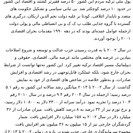
پول ملی ترکیه مردم این کشور ۵۰ درصد فقیرتر گشتند و اقتصاد این کشور
در حدود ۱۰ درصد کوچکتر شد. بی ثباتی سیاسی و تشکیل حکومت های
متعدد و ناپایدار ائتلافی، کودتا بر علیه دولت نجم الدین اربکان، درگیری های
گسترده با گروه جدایی طلب پ ک ک و بی انضباطی مالی و پولی دولت
ازجمله عوامل عمده‌ای بودند که در دهه ۱۹۹۰ مقدمات بحران اقتصادی
۲۰۰۱ را بوجود آوردند.
در سال ۲۰۰۲ با به قدرت رسیدن حزب عدالت و توسعه و شروع اصلاحات
بنیادین در عرصه های مختلفی مانند عرصه مالی، اقتصادی، حقوقی و
دیپلماتیک مسیر اقتصاد ترکیه تغییر کرد. این کشور نه‌تنها توانست از شرایط
بحران خارج شود، بلکه عملکرد قابل‌توجهی در رشد اقتصادی و افزایش
صادرات، و به‌طور خلاصه در شاخص های اقتصادی از خود به نمایش
گذاشت. از سال ۲۰۰۲ تا ۲۰۱۳ میانگین رشد سالانه این کشور به رقم ۵.۱
درصد رسید؛ ازجمله در سال ۲۰۰۴ رقم ۹.۴ درصد و در سال ۲۰۱۰ رقم
۱۰.۳ درصد را تجربه نمود. درآمد سرانه از ۳۳۰۰ دلار به ۱۰۸۰۰ دلار رسید،
و نرخ تورم نیز از ۳۲ درصد به ۸ درصد کاهش یافت. میزان صادرات از ۳۶
میلیارد دلار در سال ۲۰۰۲ به ۱۵۸ میلیارد دلار افزایش یافت. شمار
گردشگران خارجی نیز از ۱۵ میلیون به ۳۶ میلیون نفر افزایش یافت.
مجموع سرمایه‌گذاری خارجی جذب شده در بازه ی زمانی ۲۰۰۲ تا ۲۰۱۳ از