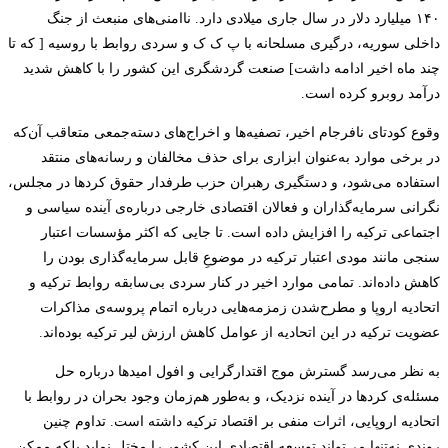
۱۴۰ میلیارد دلار در سال جاری میلادی دارد. ناامنی‌های منبعث از جنگ
داخلی سوریه، درگیری مسلحانه با پ ک ک و سردی روابط با روسیه [ که تا
چند ماه اخیر ادامه داشت] صنعت گردشگری این کشور را با کاهش شدید
درآمد روبرو کرده است.
وقوع کودتای نافرجام اخیر، تصفیه‌ها و اخراج‌های دسته‌جمعی متعاقب آن‌که
در برخی موارد به‌عنوان ابزاری برای حذف مخالفان و رسانه‌های منتقد
استفاده می‌شود، و دستگیری رهبران حزب طرفدار حقوق کردها در مجلس،
نگرانی سرمایه‌گذاران و فعالان اقتصادی خارجی درباره‌ی آینده سیاسی و
اجتماعی ترکیه را افزایش داده است. تا جایی که اکثر مؤسسات اعتبار
سنجی مانند مودی اعتبار ترکیه در موضوعِ قابل سرمایه‌گذاری بودن را
کاهش داده‌اند. تمامی موارد اخیر در کنار سردی بی‌سابقه روابط ترکیه و
اتحادیه اروپا و مطرح‌شدن زمزمه‌هایی درباره اتمام پروسه‌ی مذاکرات
عضویت ترکیه در این اتحادیه از عوامل کاهش ارزش لیر ترکیه بوده‌اند.
به نظر می‌رسد گسترش موج اقتدارگرایی و افول امیدها درباره حل
مسئله‌ی کردها در آینده نزدیک، و به‌طور هم‌زمان وجود بحران در روابط با
اتحادیه اروپایی، اثرات منفی بر اقتصاد ترکیه داشته است. تداوم چنین
روندی نه‌تنها می‌تواند توسعه اقتصادی این کشور را مختل نماید بلکه ممکن