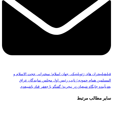
قبلی
قبلی
بحران های ژئوپلیتیکی جهان اسلام/ سخنرانی حجت الاسلام و
المسلمین همام حمودی/ نایب رئیس اول مجلس نمایندگان عراق
بعدی
آینده جایگاه شیعیان در نیجریه/ گفتگو با جعفر قناد باشی
بعدی
سایر مطالب مرتبط