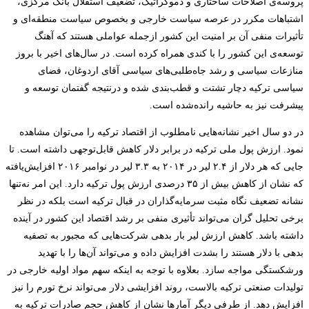
پروسه‌ی اصلاحات ساختاری و دموکراتیک، تضعیف استقلال بانک مرکزی،
اشتباهات مکرر در عرصه سیاست خارجی و بخصوص سیاست منطقه‌ای و
تأثیرات منفی آن بر امنیت این کشور ازجمله عواملی هستند که آهنگ
توسعه‌ی این کشور را با کندی همراه کرده است. در سال‌های اخیر با بروز
منازعات سیاسی و رشد جاه‌طلبی‌های سیاسی آقای اردوغان، فضای
سیاسی ترکیه دچار تشتت و قطب‌بندی شده و درنتیجه گفتمان توسعه و
پیشرفت نیز به حاشیه رانده‌شده است.
در دو سال اخیر نشانه‌هایی نامطلوب از اقتصاد ترکیه را می‌توان مشاهده
نمود. ارزش پول ملی ترکیه در برابر دلار کاهش قابل‌توجهی داشته است. تا
جایی که هر دلار از ۲.۴ لیر در ۲۰۱۴ به ۳.۳ لیر در نوامبر ۲۰۱۶ افزایش‌یافته
که نشان از کاهش بیش از ۳۵ درصدی ارزش پول ترکیه دارد. این امر نه‌تنها
نشانه تضعیف نگاه مثبت سرمایه‌گذاران در قبال ترکیه است بلکه در نظر
برخی تحلیل گران می‌تواند تأثیری منفی بر رشد اقتصاد این کشور در آینده
داشته باشد. کاهش ارزش لیر بار بدهی شرکت‌هایی که مجبور به تصفیه
بدهی با دلار هستند را بشدت افزایش داده و می‌تواند آن‌ها را با تهدید
ورشکستگی مواجه سازد. بعلاوه با توجه به اینکه سهم مواد اولیه خارجی در
تولیدات صنعتی ترکیه بالاست، روند افزایشی دلار می‌تواند نرخ تورم را نیز
افزایش دهد. از طرفی دیگر آمارها نشان از کاهش حجم صادرات ترکیه به