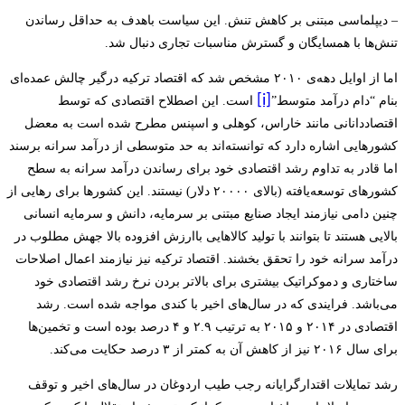
– دیپلماسی مبتنی بر کاهش تنش. این سیاست باهدف به حداقل رساندن
تنش‌ها با همسایگان و گسترش مناسبات تجاری دنبال شد.
اما از اوایل دهه‌ی ۲۰۱۰ مشخص شد که اقتصاد ترکیه درگیر چالش عمده‌ای
[i]
بنام “دام درآمد متوسط”
است. این اصطلاح اقتصادی که توسط
اقتصاددانانی مانند خاراس، کوهلی و اسپنس مطرح شده است به معضل
کشورهایی اشاره دارد که توانسته‌اند به حد متوسطی از درآمد سرانه برسند
اما قادر به تداوم رشد اقتصادی خود برای رساندن درآمد سرانه به سطح
کشورهای توسعه‌یافته (بالای ۲۰۰۰۰ دلار) نیستند. این کشورها برای رهایی از
چنین دامی نیازمند ایجاد صنایع مبتنی بر سرمایه، دانش و سرمایه انسانی
بالایی هستند تا بتوانند با تولید کالاهایی باارزش افزوده بالا جهش مطلوب در
درآمد سرانه خود را تحقق بخشند. اقتصاد ترکیه نیز نیازمند اعمال اصلاحات
ساختاری و دموکراتیک بیشتری برای بالاتر بردن نرخ رشد اقتصادی خود
می‌باشد. فرایندی که در سال‌های اخیر با کندی مواجه شده است. رشد
اقتصادی در ۲۰۱۴ و ۲۰۱۵ به ترتیب ۲.۹ و ۴ درصد بوده است و تخمین‌ها
برای سال ۲۰۱۶ نیز از کاهش آن به کمتر از ۳ درصد حکایت می‌کند.
رشد تمایلات اقتدارگرایانه رجب طیب اردوغان در سال‌های اخیر و توقف