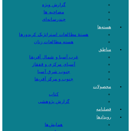
گزارش ویژه
مصاحبه ها
چندرسانه‌ای
هسته‌ها
هستهٔ مطالعات استراتژیک کریدورها
هسته مطالعات زنان
مناطق
غرب آسیا و شمال آفریقا
آسیای مرکزی و قفقاز
جنوب شرق آسیا
جنوب و مرکز آفریقا
محصولات
کتاب
گزارش پژوهشی
فصلنامه
رویدادها
همایش‌ها