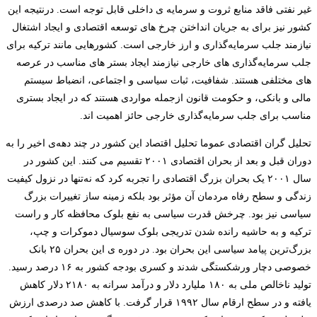
غیر نفتی فاقد منابع ثروت و سرمایه ی داخلی قابل توجه است. درنتیجه این
کشور نیز برای به جریان انداختن چرخ های توسعه اقتصادی و ایجاد اشتغال
نیازمند جلب سرمایه‌گذاری و ارز خارجی است. کشورهایی مانند ترکیه برای
جلب سرمایه‌گذاری های خارجی نیازمند ایجاد بستر های مناسب در عرصه
های مختلفی هستند. شفافیت، ثبات سیاسی و اجتماعی، انضباط سیستم
مالی و بانکی، و حکومت قانون ازجمله مواردی هستند که در ایجاد بستری
مناسب برای جلب سرمایه‌گذاری خارجی حائز اهمیت اند.
تحلیل گران اقتصادی عموما تحلیل اقتصاد این کشور در چند دهه‌ی اخیر را به
دوران قبل و بعد از بحران اقتصادی ۲۰۰۱ تقسیم می کنند. این کشور در
سال ۲۰۰۱ یک بحران بزرگ اقتصادی را تجربه کرد که نه‌تنها در نزول کیفیت
زندگی و سطح رفاه مردمان آن مؤثر بود بلکه زمینه ساز تغییرات بزرگ
سیاسی نیز بود. چرخش قدرت سیاسی به نفع بلوک محافظه کار و راست
ترکیه و به حاشیه رانده شدن تدریجی بلوک سوسیال دموکرات و چپ،
بزرگ‌ترین پیامد سیاسی این بحران بود. در دوره ی این بحران ۲۵ بانک
خصوصی دچار ورشکستگی شدند و کسری بودجه کشور به ۱۶ درصد رسید.
تولید ناخالص ملی به ۱۸۰ ملیارد دلار و درآمد سرانه به ۲۱۸۰ دلار کاهش
یافته و در سطح ارقام سال ۱۹۹۲ قرار گرفت. با کاهش صد درصدی ارزش